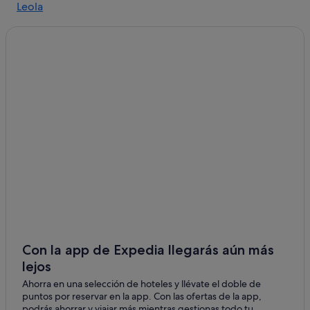
Leola
Casas de campo en Lancaster
Elverson hoteles
Hoteles cerca de deLyn's Gallery
East Earl hoteles
Mount Gretna hoteles
Lititz hoteles
Adamstown hoteles
Bird in Hand hoteles
Hoteles cerca de Pabellón Santander Arena
B&B en Blue Ball
Centro histórico de Lancaster hoteles
Robesonia hoteles
Con la app de Expedia llegarás aún más
lejos
Stevens hoteles
Ahorra en una selección de hoteles y llévate el doble de
Casas de huéspedes en Lancaster
puntos por reservar en la app. Con las ofertas de la app,
Manheim hoteles
podrás ahorrar y viajar más mientras gestionas todo tu