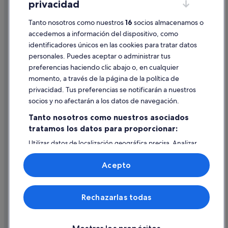
privacidad
Información legal/contacto
Pautas sobre el contenido y cómo denunciar contenido
Tanto nosotros como nuestros
16
socios almacenamos o
accedemos a información del dispositivo, como
identificadores únicos en las cookies para tratar datos
Ayuda
personales. Puedes aceptar o administrar tus
Ayuda
preferencias haciendo clic abajo o, en cualquier
momento, a través de la página de la política de
Cancelar un vuelo
privacidad. Tus preferencias se notificarán a nuestros
Cancelar una reserva de hotel o de un alquiler vacacional
socios y no afectarán a los datos de navegación.
Plazos de reembolso
Tanto nosotros como nuestros asociados
tratamos los datos para proporcionar:
Utilizar un cupón de Expedia
Utilizar datos de localización geográfica precisa. Analizar
Documentos para viajes internacionales
activamente las características del dispositivo para su
identificación. Almacenar la información en un dispositivo
Acepto
y/o acceder a ella. Publicidad y contenido personalizados,
medición de publicidad y contenido, investigación de
audiencia y desarrollo de servicios.
© 2026 Expedia, Inc., una empresa de Expedia Group. Todos los
Rechazarlas todas
Lista de asociados (proveedores)
derechos reservados. Expedia y el logotipo de Expedia son marcas
comerciales o marcas comerciales registradas de Expedia, Inc.
Vacationspot, S.L., Agencia de Viajes, I-AV-0000631.3.