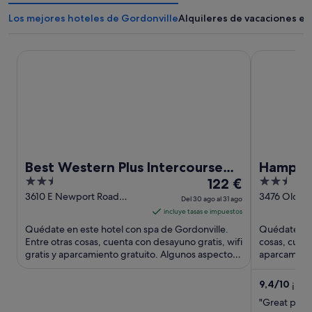
Los mejores hoteles de Gordonville
Alquileres de vacaciones en
Best Western Plus Intercourse Village Inn & Suites
Hampton Inn
Best Western Plus Intercourse
Hampton
2.5
El
2.5
Village Inn & Suites
122 €
Interco
out
precio
out
3610 E Newport Road
3476 Old Ph
Del 30 ago al 31 ago
Gordonville PA
Gordonville
of
es
of
incluye tasas e impuestos
5
de
5
Quédate en este hotel con spa de Gordonville.
Quédate en 
122 €
Entre otras cosas, cuenta con desayuno gratis, wifi
cosas, cuent
gratis y aparcamiento gratuito. Algunos aspectos
por
aparcamiento
que los huéspedes ...
populares ..
noche
del
9,4
/
10
¡Exc
30
"Great plac