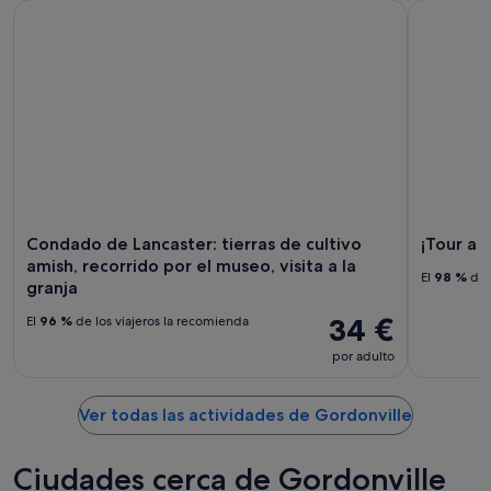
Condado de Lancaster: tierras de cultivo amish, recorrido por
¡Tour aute
Condado de Lancaster: tierras de cultivo
¡Tour au
amish, recorrido por el museo, visita a la
El
98 %
de 
granja
34 €
El
96 %
de los viajeros la recomienda
por adulto
Ver todas las actividades de Gordonville
Ciudades cerca de Gordonville