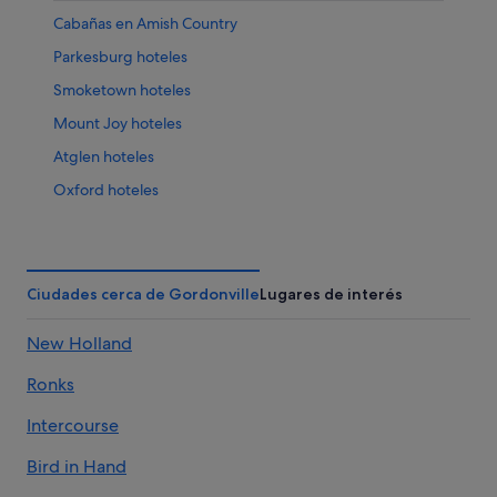
Cabañas en Amish Country
Parkesburg hoteles
Smoketown hoteles
Mount Joy hoteles
Atglen hoteles
Oxford hoteles
Bowmansville hoteles
Mountville hoteles
Ephrata hoteles
Ciudades cerca de Gordonville
Lugares de interés
Hoteles cerca de The Amish Village
New Holland
Mohnton hoteles
Ronks
Quarryville hoteles
Columbia hoteles
Intercourse
Blue Ball hoteles
Bird in Hand
Shillington hoteles