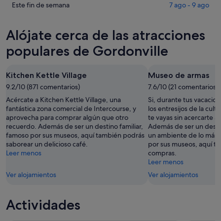
Gordonville
precios
Comprueba
Este fin de semana
7 ago - 9 ago
para
en
los
esta
Gordonville
precios
Alójate cerca de las atracciones
noche,
para
en
7
mañana
Gordonville
populares de Gordonville
ago
por
para
-
la
este
Kitchen Kettle Village
Museo de armas
8
noche,
fin
ago
9.2/10 (871 comentarios)
8
7.6/10 (21 comentarios)
de
ago
semana,
Acércate a Kitchen Kettle Village, una
Si, durante tus vacacio
-
7
fantástica zona comercial de Intercourse, y
los entresijos de la cult
aprovecha para comprar algún que otro
te vayas sin acercarte 
9
ago
recuerdo. Además de ser un destino familiar,
Además de ser un desti
ago
-
famoso por sus museos, aquí también podrás
un ambiente de lo más 
9
saborear un delicioso café.
por sus museos, aquí ta
ago
Leer menos
compras.
Leer menos
Ver alojamientos
Ver alojamientos
Actividades