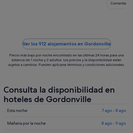
ago
Comentario d
al
31
ago
Ver los 912 alojamientos en Gordonville
Precio más bajo por noche encontrado en las últimas 24 horas para una
estancia de 1 noche y 2 adultos. Los precios y la disponibilidad están
sujetos a cambios. Pueden aplicarse términos y condiciones adicionales.
Consulta la disponibilidad en
hoteles de Gordonville
Comprueba
Esta noche
7 ago - 8 ago
los
precios
Comprueba
Mañana por la noche
8 ago - 9 ago
en
los