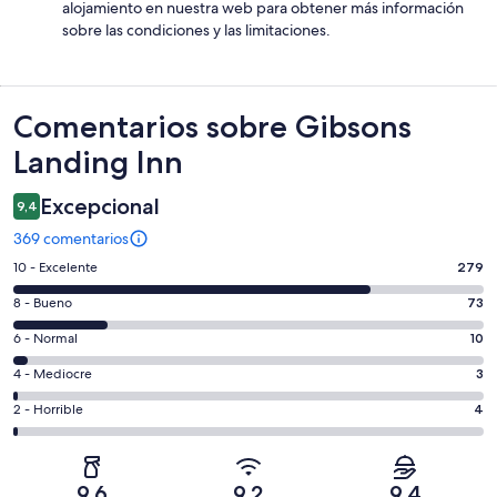
alojamiento en nuestra web para obtener más información
sobre las condiciones y las limitaciones.
Comentarios
Comentarios sobre Gibsons
Landing Inn
Excepcional
9,4
369 comentarios
279
10 - Excelente
279
comentarios
73
8 - Bueno
73
de
comentarios
un
10
6 - Normal
10
de
total
comentarios
un
3
4 - Mediocre
3
de
de
total
comentarios
369
un
4
2 - Horrible
4
de
de
con
total
comentarios
369
un
una
de
de
con
total
puntuación
369
un
una
de
9,6
9,2
9,4