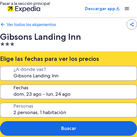
Pasar a la sección principal
Descargar app
Ver todos los alojamientos
Gibsons Landing Inn
Alojamiento
de
3.0 estrellas
Elige las fechas para ver los precios
¿A dónde vas?
Fechas
Personas
Buscar