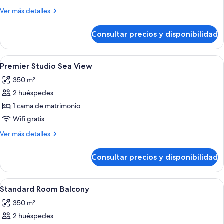
Room
Más
Ver más detalles
with
detalles
Sofa
de
Consultar precios y disponibilidad
Standard
Bed
Room
with
Abrir
Habitación de hotel con cama, escritorio
5
Sofa
Premier Studio Sea View
todas
Bed
350 m²
las
2 huéspedes
fotos
de
1 cama de matrimonio
Premier
Wifi gratis
Studio
Más
Ver más detalles
Sea
detalles
View
de
Consultar precios y disponibilidad
Premier
Studio
Sea
Abrir
Una cama bien hecha con almohadas, d
3
View
Standard Room Balcony
todas
350 m²
las
2 huéspedes
fotos