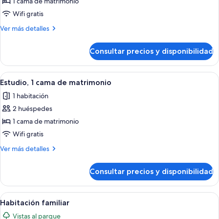
Confort,
1 cama de matrimonio
1
Wifi gratis
cama
Más
Ver más detalles
de
detalles
matrimonio,
de
Consultar precios y disponibilidad
Estudio
balcón,
Confort,
vistas
1
Abrir
Un dormitorio moderno con una cama gr
parciales
7
cama
Estudio, 1 cama de matrimonio
todas
de
al
1 habitación
matrimonio,
las
mar
balcón,
2 huéspedes
fotos
vistas
de
1 cama de matrimonio
parciales
Estudio,
al
Wifi gratis
mar
1
Más
Ver más detalles
cama
detalles
de
de
Consultar precios y disponibilidad
Estudio,
matrimonio
1
cama
Abrir
Un dormitorio con cama, mesita de no
7
de
Habitación familiar
todas
matrimonio
Vistas al parque