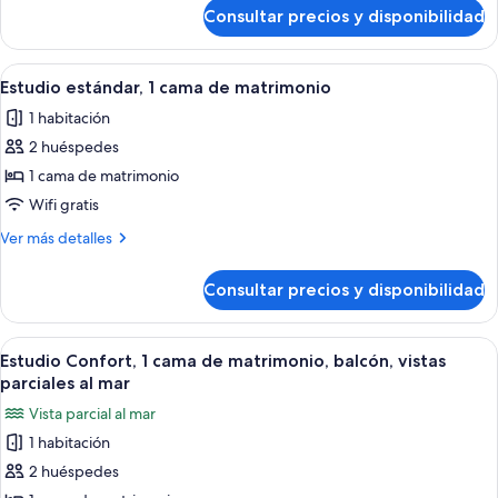
de
de
Consultar precios y disponibilidad
Estudio
matrimonio
Confort,
con
1
Abrir
Un dormitorio con cama, una silla, un v
sofá
5
cama
Estudio estándar, 1 cama de matrimonio
todas
cama
de
1 habitación
matrimonio
las
con
2 huéspedes
fotos
sofá
de
1 cama de matrimonio
cama
Estudio
Wifi gratis
estándar,
Más
Ver más detalles
1
detalles
cama
de
Consultar precios y disponibilidad
Estudio
de
estándar,
matrimonio
1
Abrir
Habitación de hotel con cama, sofá, una
7
cama
Estudio Confort, 1 cama de matrimonio, balcón, vistas
todas
de
parciales al mar
matrimonio
las
Vista parcial al mar
fotos
1 habitación
de
2 huéspedes
Estudio