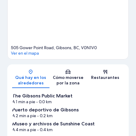
oportunidad de disfrutar del agua realizando actividades como
kayak, excursiones en barco o pesca, pero también podrás vivir
grandes aventuras practicando el ecoturismo en las
inmediaciones.
Ver guía de viaje de Gibsons
505 Gower Point Road, Gibsons, BC, V0N1V0
Ver en el mapa
Mapa
Qué hay en los
Cómo moverse
Restaurantes
alrededores
por la zona
The Gibsons Public Market
A 1 min a pie
- 0.0 km
Puerto deportivo de Gibsons
A 2 min a pie
- 0.2 km
Museo y archivos de Sunshine Coast
A 4 min a pie
- 0.4 km