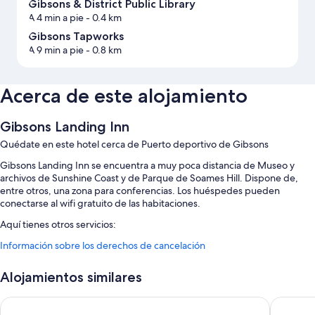
Gibsons & District Public Library
A 4 min a pie
- 0.4 km
Gibsons Tapworks
A 9 min a pie
- 0.8 km
Acerca de este alojamiento
Gibsons Landing Inn
Quédate en este hotel cerca de Puerto deportivo de Gibsons
Gibsons Landing Inn se encuentra a muy poca distancia de Museo y
archivos de Sunshine Coast y de Parque de Soames Hill. Dispone de,
entre otros, una zona para conferencias. Los huéspedes pueden
conectarse al wifi gratuito de las habitaciones.
Aquí tienes otros servicios:
Información sobre los derechos de cancelación
Aparcamiento gratis
Consigna de equipaje, espacios de coworking y asistencia turística y
Alojamientos similares
para la compra de entradas
Espacio para bicicletas, un ascensor y servicio de celebración de
Sunshine Lodge
Cedars I
bodas