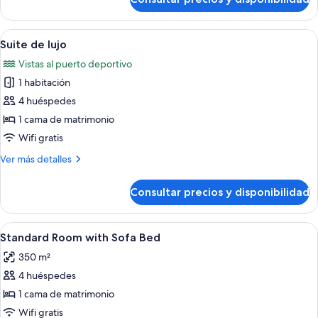
Estudio
deportivo
panorámico,
vistas
Abrir
Una cama bien tendida con sábanas y
7
al
Suite de lujo
todas
puerto
Vistas al puerto deportivo
deportivo
las
1 habitación
fotos
de
4 huéspedes
Suite
1 cama de matrimonio
de
Wifi gratis
lujo
Más
Ver más detalles
detalles
de
Consultar precios y disponibilidad
Suite
de
lujo
Abrir
Una cama bien hecha con almohadas, un
3
Standard Room with Sofa Bed
todas
350 m²
las
4 huéspedes
fotos
de
1 cama de matrimonio
Standard
Wifi gratis