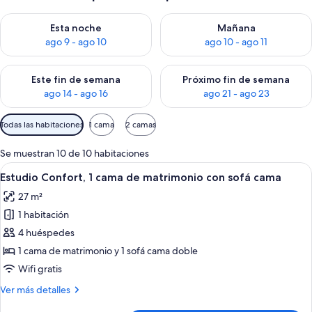
Consulta la disponibilidad para esta noche, ago 9 - ago 10
Consulta la disponibilidad par
Esta noche
Mañana
ago 9 - ago 10
ago 10 - ago 11
Consulta la disponibilidad para este fin de semana, ago 14 - a
Consulta la disponibilidad par
Este fin de semana
Próximo fin de semana
ago 14 - ago 16
ago 21 - ago 23
Filtros
Todas las habitaciones
1 cama
2 camas
disponibles
para
Se muestran 10 de 10 habitaciones
las
Abrir
Una habitación de hotel moderna con 
6
Estudio Confort, 1 cama de matrimonio con sofá cama
habitaciones
todas
27 m²
las
1 habitación
fotos
de
4 huéspedes
Estudio
1 cama de matrimonio y 1 sofá cama doble
Confort,
Wifi gratis
1
Más
Ver más detalles
cama
detalles