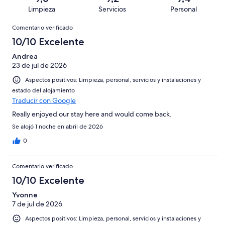
de
con
total
puntuación
369
Limpieza
Servicios
Personal
10
una
de
de
con
Comentarios
-
puntuación
369
8
Comentario verificado
una
Excelente
de
con
-
puntuación
10/10 Excelente
6
una
Bueno
de
-
puntuación
Andrea
4
Normal
23 de jul de 2026
de
-
2
Aspectos positivos: Limpieza, personal, servicios y instalaciones y
Mediocre
-
estado del alojamiento
Horrible
Traducir con Google
Really enjoyed our stay here and would come back.
Se alojó 1 noche en abril de 2026
0
Comentario verificado
10/10 Excelente
Yvonne
7 de jul de 2026
Aspectos positivos: Limpieza, personal, servicios y instalaciones y