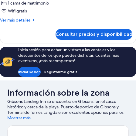
de
1 cama de matrimonio
Standard
Wifi gratis
Room
Más
Ver más detalles
Balcony
detalles
de
Consultar precios y disponibilidad
Standard
Room
Balcony
Inicia sesión para echar un vistazo a las ventajas y los
descuentos de los que puedes disfrutar. Cuantas más
aventuras, ¡más recompensas!
Iniciar sesión
Registrarme gratis
Información sobre la zona
Gibsons Landing Inn se encuentra en Gibsons, en el casco
histórico y cerca de la playa. Puerto deportivo de Gibsons y
Terminal de ferries Langdale son excelentes opciones para los
que buscan unas vacaciones activas, pero si prefieres
Mostrar más
sumergirte en la naturaleza, Parque de Soames Hill y Parque
provincial Mount Elphinstone son lo que necesitas. No olvides
visitar Criadero de Chapman Creek: ¡te encantará! Tendrás