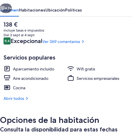
erior
Siguiente
47+
Resumen
Habitaciones
Ubicación
Políticas
El
138 €
precio
incluye tasas e impuestos
actual
Del 3 sept al 4 sept
es
Comentarios
Excepcional
9,4
Ver 369 comentarios
9,4 de 10
de
138 €
Servicios populares
Aparcamiento incluido
Wifi gratis
Sala de reuniones
Aire acondicionado
Servicios empresariales
Cocina
Abrir todos
Opciones de la habitación
Consulta la disponibilidad para estas fechas