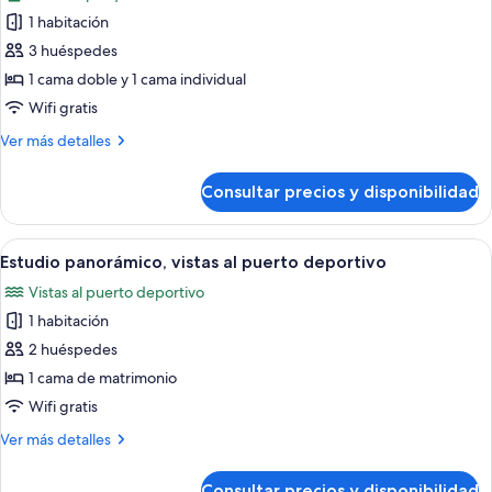
las
1 habitación
fotos
de
3 huéspedes
Habitación
1 cama doble y 1 cama individual
familiar
Wifi gratis
Más
Ver más detalles
detalles
de
Consultar precios y disponibilidad
Habitación
familiar
Abrir
Habitación de hotel con cama, escritorio
9
Estudio panorámico, vistas al puerto deportivo
todas
Vistas al puerto deportivo
las
1 habitación
fotos
de
2 huéspedes
Estudio
1 cama de matrimonio
panorámico,
Wifi gratis
vistas
Más
Ver más detalles
al
detalles
puerto
de
Consultar precios y disponibilidad