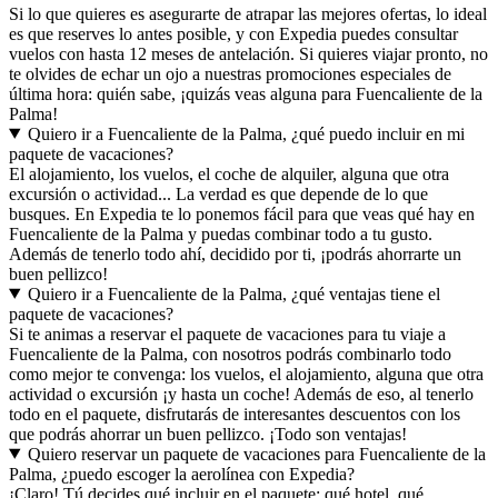
Si lo que quieres es asegurarte de atrapar las mejores ofertas, lo ideal
es que reserves lo antes posible, y con Expedia puedes consultar
vuelos con hasta 12 meses de antelación. Si quieres viajar pronto, no
te olvides de echar un ojo a nuestras promociones especiales de
última hora: quién sabe, ¡quizás veas alguna para Fuencaliente de la
Palma!
Quiero ir a Fuencaliente de la Palma, ¿qué puedo incluir en mi
paquete de vacaciones?
El alojamiento, los vuelos, el coche de alquiler, alguna que otra
excursión o actividad... La verdad es que depende de lo que
busques. En Expedia te lo ponemos fácil para que veas qué hay en
Fuencaliente de la Palma y puedas combinar todo a tu gusto.
Además de tenerlo todo ahí, decidido por ti, ¡podrás ahorrarte un
buen pellizco!
Quiero ir a Fuencaliente de la Palma, ¿qué ventajas tiene el
paquete de vacaciones?
Si te animas a reservar el paquete de vacaciones para tu viaje a
Fuencaliente de la Palma, con nosotros podrás combinarlo todo
como mejor te convenga: los vuelos, el alojamiento, alguna que otra
actividad o excursión ¡y hasta un coche! Además de eso, al tenerlo
todo en el paquete, disfrutarás de interesantes descuentos con los
que podrás ahorrar un buen pellizco. ¡Todo son ventajas!
Quiero reservar un paquete de vacaciones para Fuencaliente de la
Palma, ¿puedo escoger la aerolínea con Expedia?
¡Claro! Tú decides qué incluir en el paquete: qué hotel, qué