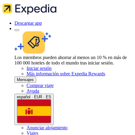
Descargar app
Los miembros pueden ahorrar al menos un 10 % en más de
100 000 hoteles de todo el mundo tras iniciar sesión.
Iniciar sesión
Más información sobre Expedia Rewards
Mensajes
Comprar viaje
Ayuda
español · EUR · ES
Anunciar alojamiento
Viajes