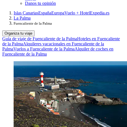
Danos tu opinión
Islas Canarias
España
Europa
Vuelo + Hotel
Expedia.es
La Palma
Fuencaliente de la Palma
Organiza tu viaje
Guía de viaje de Fuencaliente de la Palma
Hoteles en Fuencaliente
de la Palma
Alquileres vacacionales en Fuencaliente de la
Palma
Vuelos a Fuencaliente de la Palma
Alquiler de coches en
Fuencaliente de la Palma