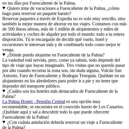
en tus días por Fuencaliente de la Palma.
Quiero irme de vacaciones a Fuencaliente de la Palma, ¿cómo
hago para reservar un paquete barato?
Reservar paquetes a través de Expedia no es solo muy sencillo, sino
también la mejor manera de ahorrar en tus viajes. Contamos con más
de 500 líneas aéreas, más de 1 millón de alojamientos y miles de
actividades y coches de alquiler por todo el mundo: todo a tu entera
disposición. Tú te encargarás de decidir qué vuelo, hotel y
excursiones te interesan más y de combinarlo todo como mejor te
venga.
¿Dónde puedo alojarme en Fuencaliente de la Palma?
La variedad está servida, pero, como ya sabrás, todo depende del
tipo de viaje que hayas imaginado. Tres visitas que no querrás pasar
por alto cuando recorras la zona son, sin duda alguna, Volcán San
Antonio, Faro de Fuencaliente y Bodegas Teneguía. Quédate en un
alojamiento en los alrededores para poder ir a pie y no tener que
depender del transporte público.
¿Cuáles son los hoteles más destacados de Fuencaliente de la
Palma?
La Palma Hostel - Pensión Central
es una opción muy
recomendable, se encuentra en el conocido barrio de Los Canarios.
¡Quédate aquí y sal a descubrir todo lo que puede ofrecerte
Fuencaliente de la Palma!
¿Con cuánta antelación debería reservar un viaje a Fuencaliente
de la Palma?