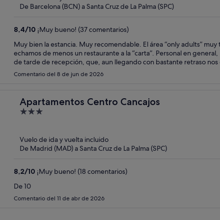
5
De Barcelona (BCN) a Santa Cruz de La Palma (SPC)
8,4
/
10
¡Muy bueno! (37 comentarios)
Muy bien la estancia. Muy recomendable. El área “only adults” muy tranquila, pa
echamos de menos un restaurante a la “carta”. Personal en general,
de tarde de recepción, que, aun llegando con bastante retraso nos 
Comentario del 8 de jun de 2026
Apartamentos Centro Cancajos
3
out
of
Vuelo de ida y vuelta incluido
5
De Madrid (MAD) a Santa Cruz de La Palma (SPC)
8,2
/
10
¡Muy bueno! (18 comentarios)
De 10
Comentario del 11 de abr de 2026