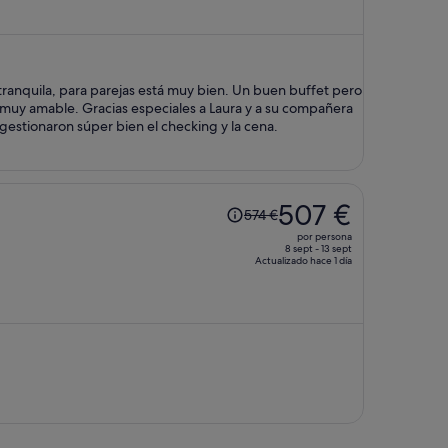
ahora
es
de
847 €
ra parejas está muy bien. Un buen buffet pero
por
 muy amable. Gracias especiales a Laura y a su compañera
persona
gestionaron súper bien el checking y la cena.
El
507 €
574 €
precio
por persona
era
8 sept - 13 sept
Actualizado hace 1 día
de
574 €,
ahora
es
de
507 €
por
persona