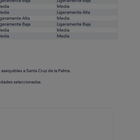
igeramente Baja
Ligeramente Baja
edia
Media
edia
Ligeramente Alta
igeramente Alta
Media
igeramente Baja
Ligeramente Baja
edia
Media
edia
Media
asequibles a Santa Cruz de la Palma.
iedades seleccionadas.
stelit