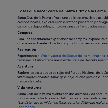
Cosas que hacer cerca de Santa Cruz de la Palma
Santa Cruz de la Palma ofrece una deliciosa mezcla de activida
campos locales, explorar el observatorio planetario y dar a
campings disponibles, junto con varias visitas guiadas para m
Compras
Para una encantadora experiencia de compras, explore las bou
ofrece un ambiente vibrante con productos frescos y artesaní
Recreación
Experimente el
Observatorio del Roque de los Muchachos
, 
familiares. El sitio ofrece una mezcla única de descubrimient
Aventura
Explore los escarpados paisajes del Parque Nacional de la C
vistas impresionantes. Sumérjase bajo las olas para descubri
frente a la costa.
Vida nocturna
Santa Cruz de la Palma cuenta con una animada vida nocturna 
música canaria tradicional, o disfrute de cócteles junto al ma
*Las distancias se miden en línea recta; las distancias reales
Leer menos