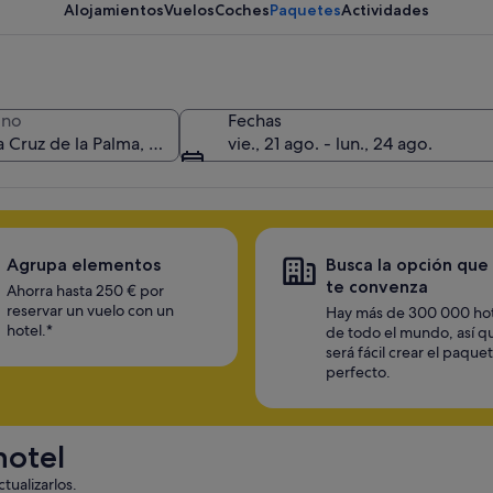
consigue un descuento mejor
Alojamientos
Vuelos
Coches
Paquetes
Actividades
ino
Fechas
vie., 21 ago. - lun., 24 ago.
Agrupa elementos
Busca la opción que
te convenza
Ahorra hasta 250 € por
reservar un vuelo con un
Hay más de 300 000 ho
hotel.*
de todo el mundo, así q
será fácil crear el paque
perfecto.
hotel
tualizarlos.