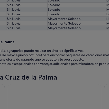
Sin Lluvia
Soleado
L
Sin Lluvia
Soleado
M
Sin Lluvia
Soleado
M
Sin Lluvia
Soleado
L
Sin Lluvia
Mayormente Soleado
L
Sin Lluvia
Mayormente Soleado
M
Sin Lluvia
Mayormente Soleado
M
la Palma
dia: agruparlos puede resultar en ahorros significativos.
 de mayo a junio y octubre) para encontrar paquetes de vacaciones más 
ar una oferta de paquete que se adapte a tu presupuesto.
r hoteles excepcionales con ventajas adicionales para miembros en prop
a Cruz de la Palma
El Hotelito 27
Ho