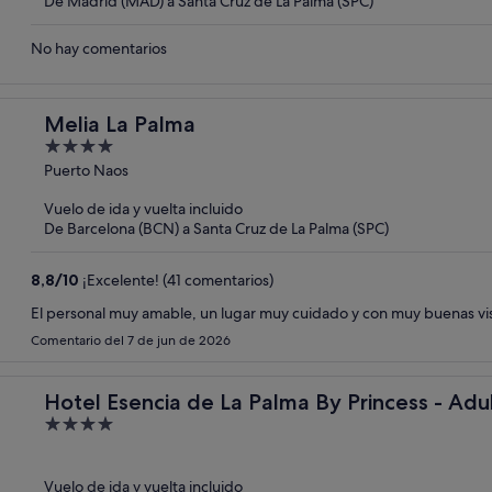
De Madrid (MAD) a Santa Cruz de La Palma (SPC)
No hay comentarios
Melia La Palma
4
out
Puerto Naos
of
Vuelo de ida y vuelta incluido
5
De Barcelona (BCN) a Santa Cruz de La Palma (SPC)
8,8
/
10
¡Excelente! (41 comentarios)
El personal muy amable, un lugar muy cuidado y con muy buenas vis
Comentario del 7 de jun de 2026
Hotel Esencia de La Palma By Princess - Adul
4
out
of
Vuelo de ida y vuelta incluido