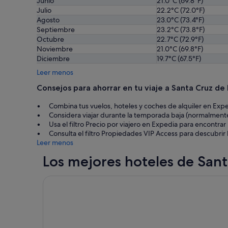
Junio
21.0°C (69.8°F)
Julio
22.2°C (72.0°F)
Agosto
23.0°C (73.4°F)
Septiembre
23.2°C (73.8°F)
Octubre
22.7°C (72.9°F)
Noviembre
21.0°C (69.8°F)
Diciembre
19.7°C (67.5°F)
Leer menos
Consejos para ahorrar en tu viaje a Santa Cruz de 
Combina tus vuelos, hoteles y coches de alquiler en Expe
Considera viajar durante la temporada baja (normalmente
Usa el filtro Precio por viajero en Expedia para encontr
Consulta el filtro Propiedades VIP Access para descubri
Leer menos
Los mejores hoteles de Sant
Banana Garden La Palma