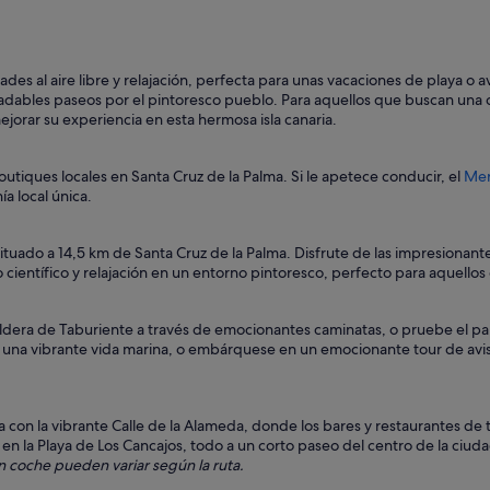
des al aire libre y relajación, perfecta para unas vacaciones de playa o a
gradables paseos por el pintoresco pueblo. Para aquellos que buscan una 
ejorar su experiencia en esta hermosa isla canaria.
tiques locales en Santa Cruz de la Palma. Si le apetece conducir, el
Mer
a local única.
situado a 14,5 km de Santa Cruz de la Palma. Disfrute de las impresionan
o científico y relajación en un entorno pintoresco, perfecto para aquello
aldera de Taburiente a través de emocionantes caminatas, o pruebe el pa
r una vibrante vida marina, o embárquese en un emocionante tour de avis
con la vibrante Calle de la Alameda, donde los bares y restaurantes de ta
r en la Playa de Los Cancajos, todo a un corto paseo del centro de la ciuda
 en coche pueden variar según la ruta.