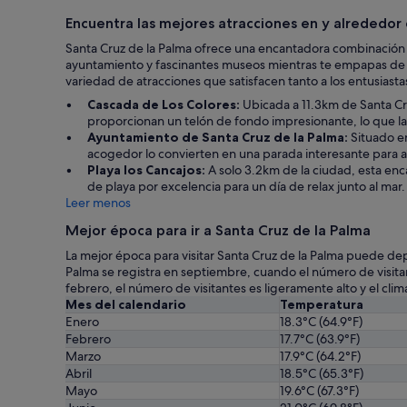
Encuentra las mejores atracciones en y alrededor
Santa Cruz de la Palma ofrece una encantadora combinación d
ayuntamiento y fascinantes museos mientras te empapas de la 
variedad de atracciones que satisfacen tanto a los entusiast
Cascada de Los Colores:
Ubicada a 11.3km de Santa Cru
proporcionan un telón de fondo impresionante, lo que la c
Ayuntamiento de Santa Cruz de la Palma:
Situado en
acogedor lo convierten en una parada interesante para apr
Playa los Cancajos:
A solo 3.2km de la ciudad, esta enc
de playa por excelencia para un día de relax junto al mar.
Leer menos
Mejor época para ir a Santa Cruz de la Palma
La mejor época para visitar Santa Cruz de la Palma puede de
Palma se registra en septiembre, cuando el número de visitant
febrero, el número de visitantes es ligeramente alto y el cli
Mes del calendario
Temperatura
Enero
18.3°C (64.9°F)
Febrero
17.7°C (63.9°F)
Marzo
17.9°C (64.2°F)
Abril
18.5°C (65.3°F)
Mayo
19.6°C (67.3°F)