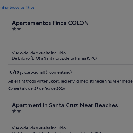
iminar todos los filtros
Apartamentos Finca COLON
2
out
of
5
Vuelo de ida y vuelta incluido
De Bilbao (BIO) a Santa Cruz de La Palma (SPC)
10
/
10
¡Excepcional! (1 comentario)
Alt er fint trods vinterlukket. jeg er vild med stilheden nu vi er mege
Comentario del 27 de feb de 2026
Apartment in Santa Cruz Near Beaches
2
out
of
Vuelo de ida y vuelta incluido
5