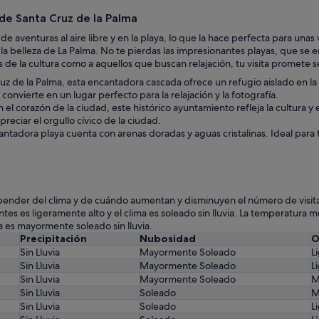
 de Santa Cruz de la Palma
e aventuras al aire libre y en la playa, lo que la hace perfecta para un
belleza de La Palma. No te pierdas las impresionantes playas, que se en
as de la cultura como a aquellos que buscan relajación, tu visita promete
z de la Palma, esta encantadora cascada ofrece un refugio aislado en la 
onvierte en un lugar perfecto para la relajación y la fotografía.
 el corazón de la ciudad, este histórico ayuntamiento refleja la cultura 
eciar el orgullo cívico de la ciudad.
antadora playa cuenta con arenas doradas y aguas cristalinas. Ideal para 
pender del clima y de cuándo aumentan y disminuyen el número de visita
es es ligeramente alto y el clima es soleado sin lluvia. La temperatura m
ma es mayormente soleado sin lluvia.
Precipitación
Nubosidad
O
Sin Lluvia
Mayormente Soleado
L
Sin Lluvia
Mayormente Soleado
L
Sin Lluvia
Mayormente Soleado
M
Sin Lluvia
Soleado
M
Sin Lluvia
Soleado
L