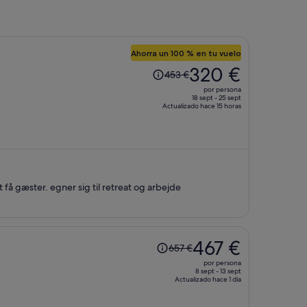
Ahorra un 100 % en tu vuelo
El
320 €
453 €
precio
por persona
era
18 sept - 25 sept
Actualizado hace 15 horas
de
453 €,
ahora
es
de
320 €
t få gæster. egner sig til retreat og arbejde
por
persona
El
467 €
657 €
precio
por persona
era
8 sept - 13 sept
Actualizado hace 1 día
de
657 €,