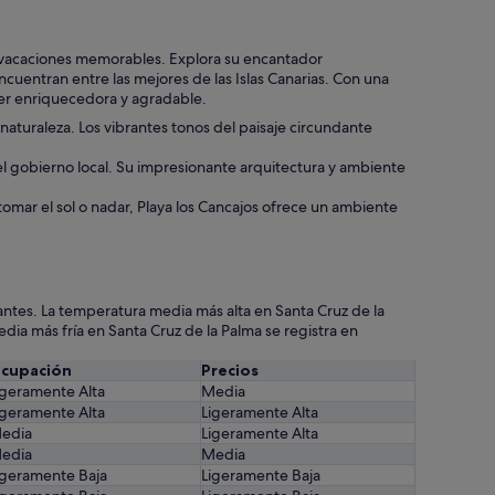
as vacaciones memorables. Explora su encantador
cuentran entre las mejores de las Islas Canarias. Con una
 ser enriquecedora y agradable.
naturaleza. Los vibrantes tonos del paisaje circundante
y el gobierno local. Su impresionante arquitectura y ambiente
tomar el sol o nadar, Playa los Cancajos ofrece un ambiente
ntes. La temperatura media más alta en Santa Cruz de la
edia más fría en Santa Cruz de la Palma se registra en
cupación
Precios
igeramente Alta
Media
igeramente Alta
Ligeramente Alta
edia
Ligeramente Alta
edia
Media
igeramente Baja
Ligeramente Baja