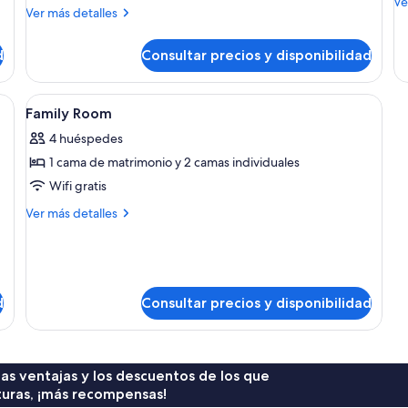
M
Ve
individuales
Más
Ver más detalles
de
detalles
de
de
Ha
d
Consultar precios y disponibilidad
Habitación
cu
con
es
2
 sistema de insonorización
Abrir
Ducha, cabezal de ducha tipo lluvia, s
2
camas
Family Room
todas
individuales
4 huéspedes
las
1 cama de matrimonio y 2 camas individuales
fotos
de
Wifi gratis
Family
Más
Ver más detalles
Room
detalles
de
Family
Room
d
Consultar precios y disponibilidad
 las ventajas y los descuentos de los que
turas, ¡más recompensas!