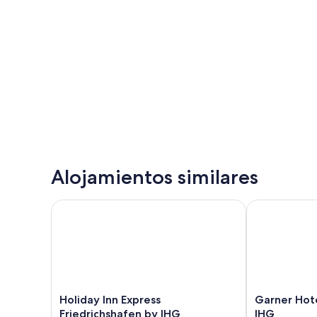
Alojamientos similares
Holiday Inn Express Friedrichshafen by IHG
Garner Hotel 
Holiday
Garner
Holiday Inn Express
Garner Hote
Inn
Hotel
Friedrichshafen by IHG
IHG