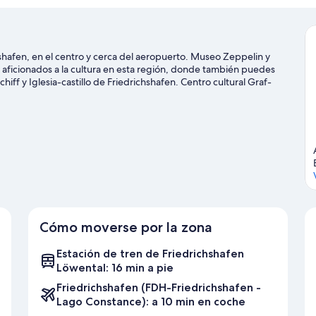
shafen, en el centro y cerca del aeropuerto. Museo Zeppelin y
ficionados a la cultura en esta región, donde también puedes
ff y Iglesia-castillo de Friedrichshafen. Centro cultural Graf-
n la pena. Tendrás la oportunidad de disfrutar del agua
ero también podrás vivir grandes aventuras practicando las rutas
diaciones.
Ver guía de viaje de Friedrichshafen
Cómo moverse por la zona
Estación de tren de Friedrichshafen
Löwental: 16 min a pie
Friedrichshafen (FDH-Friedrichshafen -
Lago Constance): a 10 min en coche