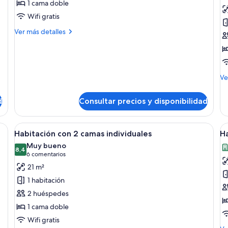
1 cama doble
fotos
f
de
d
Wifi gratis
Double
H
Más
Ver más detalles
Room
d
detalles
de
Double
Room
M
Ve
de
de
d
Consultar precios y disponibilidad
Ha
do
e cama hipoalergénica y sistema de insonorización
Abrir
Habitación de hotel con dos camas, un 
A
7
Habitación con 2 camas individuales
Ha
todas
t
Muy bueno
las
8,4
la
8,4 de 10
(6 comentarios)
6 comentarios
fotos
f
21 m²
de
d
1 habitación
Habitación
H
2 huéspedes
con
c
1 cama doble
2
e
Wifi gratis
camas