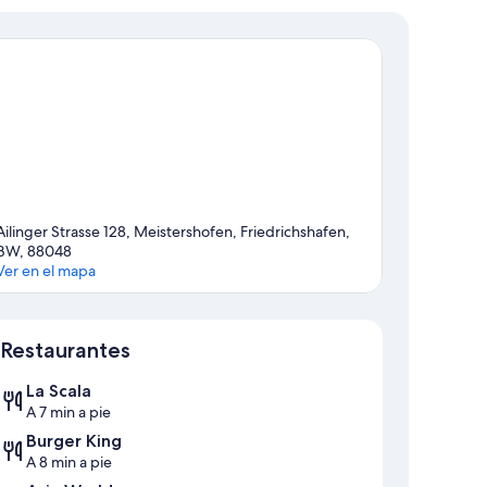
Ailinger Strasse 128, Meistershofen, Friedrichshafen,
BW, 88048
Ver en el mapa
Mapa
Restaurantes
La Scala
A 7 min a pie
Burger King
A 8 min a pie