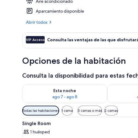
Aire acondicionado
Ropa de cama
Aparcamiento disponible
Abrir todos
Consulta las ventajas de las que disfrutará
VIP Access
Opciones de la habitación
Consulta la disponibilidad para estas fec
Consulta la disponibilidad para esta noche, ago 7 - 
Consulta la d
Esta noche
ago 7 - ago 8
Filtros
Todas las habitaciones
1 cama
3 camas o más
2 camas
disponibles
Abrir
Ducha, cabezal de ducha tipo l
para
3
Single Room
todas
las
1 huésped
las
habitaciones