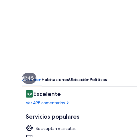
Friedrichshafen
45+
Resumen
Habitaciones
Ubicación
Políticas
Comentarios
Excelente
8,6
8,6 de 10
Ver 495 comentarios
Servicios populares
Se aceptan mascotas