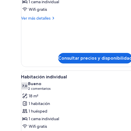
1 cama individual
fotos
de
Wifi gratis
Single
Más
Ver más detalles
Room
detalles
de
Single
Room
Consultar precios y disponibilida
Abrir
Habitación individual | Ropa d
8
Habitación individual
todas
Bueno
las
7,0
7,0 de 10
(2 comentarios)
2 comentarios
fotos
18 m²
de
1 habitación
Habitación
1 huésped
individual
1 cama individual
Wifi gratis