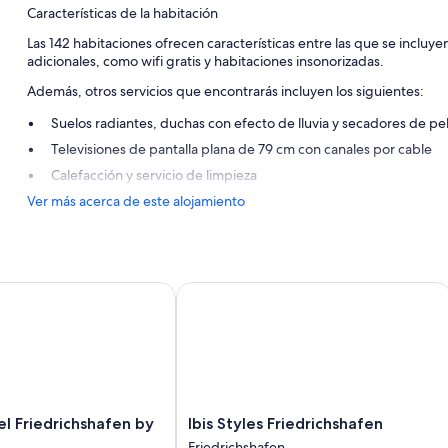
Características de la habitación
Las 142 habitaciones ofrecen características entre las que se inclu
adicionales, como wifi gratis y habitaciones insonorizadas.
Además, otros servicios que encontrarás incluyen los siguientes:
Suelos radiantes, duchas con efecto de lluvia y secadores de pe
Televisiones de pantalla plana de 79 cm con canales por cable
Calefacción y servicio de limpieza
Ver más acerca de este alojamiento
Friedrichshafen by IHG
Ibis Styles Friedrichshafen
Ibis
l Friedrichshafen by
Ibis Styles Friedrichshafen
Styles
Friedrichshafen