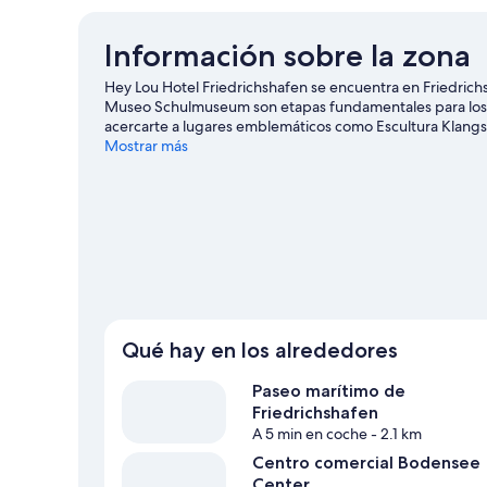
Información sobre la zona
Hey Lou Hotel Friedrichshafen se encuentra en Friedrich
Museo Schulmuseum son etapas fundamentales para los a
acercarte a lugares emblemáticos como Escultura Klangschi
Zeppelin-Haus y Laberinto de Rotenmoos también merece
Mostrar más
realizando actividades como esquí acuático o windsurf, p
a pie o en bicicleta o el ciclismo de montaña en las inme
Qué hay en los alrededores
Paseo marítimo de
Friedrichshafen
A 5 min en coche
- 2.1 km
Centro comercial Bodensee
Center