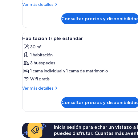
Más
Ver más detalles
detalles
de
Consultar precios y disponibilida
Habitación
individual
Abrir
Ropa de cama hipoalergénica y
5
Habitación triple estándar
todas
30 m²
las
1 habitación
fotos
de
3 huéspedes
Habitación
1 cama individual y 1 cama de matrimonio
triple
Wifi gratis
estándar
Más
Ver más detalles
detalles
de
Consultar precios y disponibilida
Habitación
triple
estándar
Inicia sesión para echar un vistazo a
puedes disfrutar. Cuantas más aven