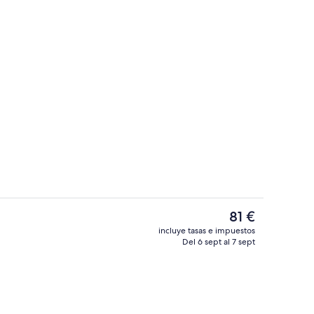
Escaleras
El
81 €
precio
incluye tasas e impuestos
actual
Del 6 sept al 7 sept
Detalle del exterior
es
de
81 €