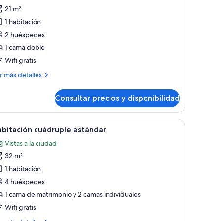
otos
21 m²
e
1 habitación
abitación
2 huéspedes
oble
1 cama doble
Wifi gratis
ás
r más detalles
talles
Consultar precios y disponibilidad
bitación
ble
escritorio, una silla, un ventanal con cortinas y un mural de nubes.
brir
Ropa de cama hipoalergénica y sistema de in
8
bitación cuádruple estándar
odas
Vistas a la ciudad
s
32 m²
otos
e
1 habitación
abitación
4 huéspedes
uádruple
1 cama de matrimonio y 2 camas individuales
stándar
Wifi gratis