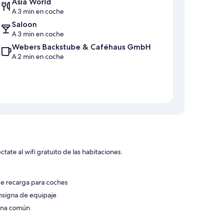
Asia World
A 3 min en coche
Saloon
A 3 min en coche
Webers Backstube & Caféhaus GmbH
A 2 min en coche
ate al wifi gratuito de las habitaciones.
e recarga para coches
onsigna de equipaje
zona común