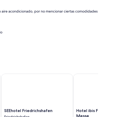
yen aire acondicionado, por no mencionar ciertas comodidades
lo
SEEhotel Friedrichshafen
Hotel ibis Friedrichsh
SEEhotel
Hotel
SEEhotel Friedrichshafen
Hotel ibis Friedrichs
Friedrichshafen
ibis
Messe
Friedrichshafen