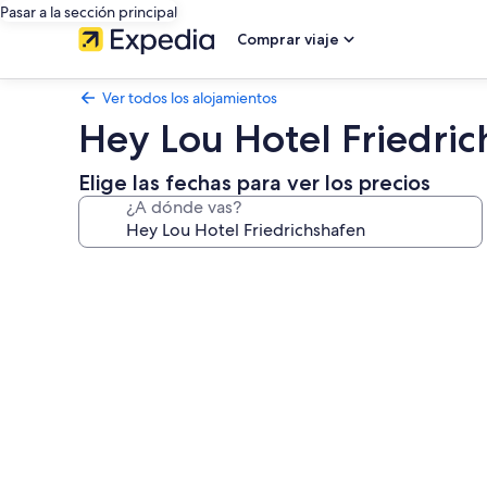
Pasar a la sección principal
Comprar viaje
Ver todos los alojamientos
Hey Lou Hotel Friedri
Elige las fechas para ver los precios
¿A dónde vas?
Galería
de
imágenes
de
Hey
Lou
Hotel