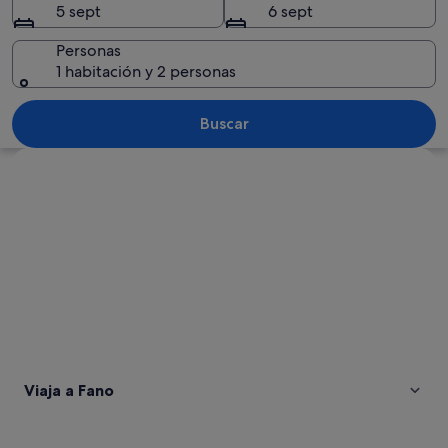
5 sept
6 sept
Personas
1 habitación y 2 personas
Una plaza empedrada con una torre hist
Buscar
Ver mapa
Viaja a Fano