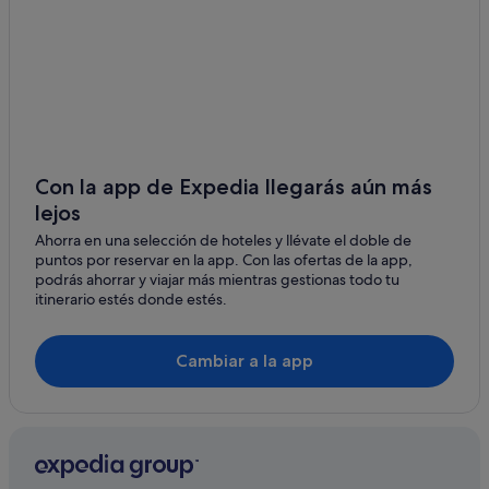
Pensiones en Fano
Hoteles de 3 estrellas en Fano
Carignano hoteles
Charme & Relax hoteles en Pesaro
Torrette hoteles
Calcinelli hoteles
Con la app de Expedia llegarás aún más
lejos
Casas de campo en Pesaro
Ahorra en una selección de hoteles y llévate el doble de
Mombaroccio hoteles
puntos por reservar en la app. Con las ofertas de la app,
Tiendas de safari en Fano
podrás ahorrar y viajar más mientras gestionas todo tu
itinerario estés donde estés.
Hoteles con piscina en Fano
Mondolfo hoteles
Cambiar a la app
Hoteles con bar en Fano
Hoteles para familias en Pesaro
B&B en Pesaro
Fano hoteles