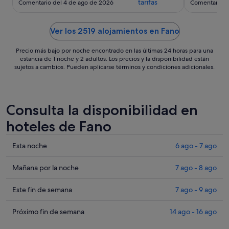
tarifas
Comentario del 4 de ago de 2026
Comentario d
place, and we couldn’t have asked
is kept clea
for a better holiday home.The house
hill which i
is beautiful and full of character.
and Fano, ho
Ver los 2519 alojamientos en Fano
Every room is unique, and many of
frequently,
them have their ..."
renting a car
Precio más bajo por noche encontrado en las últimas 24 horas para una
estancia de 1 noche y 2 adultos. Los precios y la disponibilidad están
sujetos a cambios. Pueden aplicarse términos y condiciones adicionales.
Consulta la disponibilidad en
hoteles de Fano
Comprueba
Esta noche
6 ago - 7 ago
los
precios
Comprueba
Mañana por la noche
7 ago - 8 ago
en
los
Fano
precios
Comprueba
Este fin de semana
7 ago - 9 ago
para
en
los
esta
Fano
precios
Comprueba
Próximo fin de semana
14 ago - 16 ago
noche,
para
en
los