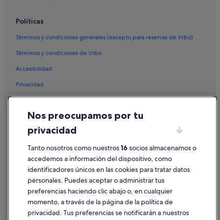
Villas en Pesaro
Políticas
Términos y condiciones generales (excepto para reservas de Vrbo)
Términos y condiciones de Vrbo
Accesibilidad
Privacidad
Cookies
Nos preocupamos por tu
Condiciones de uso
privacidad
Información legal/contacto
Tanto nosotros como nuestros
16
socios almacenamos o
Pautas sobre el contenido y cómo denunciar contenido
accedemos a información del dispositivo, como
identificadores únicos en las cookies para tratar datos
Ayuda
personales. Puedes aceptar o administrar tus
Ayuda
preferencias haciendo clic abajo o, en cualquier
momento, a través de la página de la política de
Cancelar un vuelo
privacidad. Tus preferencias se notificarán a nuestros
Cancelar una reserva de hotel o de un alquiler vacacional