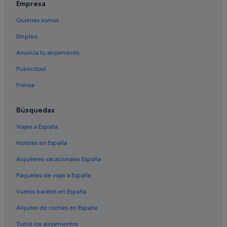
Empresa
Apartamentos en Pesaro
Quiénes somos
Hoteles de 5 estrellas en Fano
Empleo
Marotta hoteles
Hoteles boutique en Pesaro
Anuncia tu alojamiento
Cruceros en Pesaro
Publicidad
Hoteles en la playa en Fano
Prensa
Vip Hotels en Pesaro
Búsquedas
Residences en Fano
Viajes a España
Hoteles con gimnasio en Fano
Hoteles en España
Pesaro hoteles
B&B en Fano
Alquileres vacacionales España
Hoteles para familias en Fano
Paquetes de viaje a España
Monterado hoteles
Vuelos baratos en España
Casas privadas de vacaciones en Fano
Alquiler de coches en España
Hoteles que aceptan mascotas en Fano
Todos los alojamientos