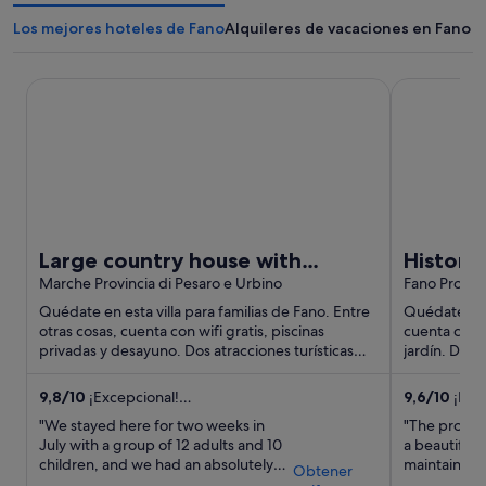
Los mejores hoteles de Fano
Alquileres de vacaciones en Fano
Large country house with private swimming pool and tennis
Historical e
Large country house with
Historic
private swimming pool and
Marche Provincia di Pesaro e Urbino
swimmin
Fano Provinc
tennis court, 12 hectares
Quédate en esta villa para familias de Fano. Entre
Quédate en e
otras cosas, cuenta con wifi gratis, piscinas
cuenta con w
privadas y desayuno. Dos atracciones turísticas
jardín. Dos 
populares que ...
encuentran .
9,8
/
10
¡Excepcional!
9,6
/
10
¡Exc
(97 comentarios)
(28 comenta
"We stayed here for two weeks in
"The proper
July with a group of 12 adults and 10
a beautiful 
children, and we had an absolutely
maintained g
Obtener
wonderful time. This is truly a special
privacy. The