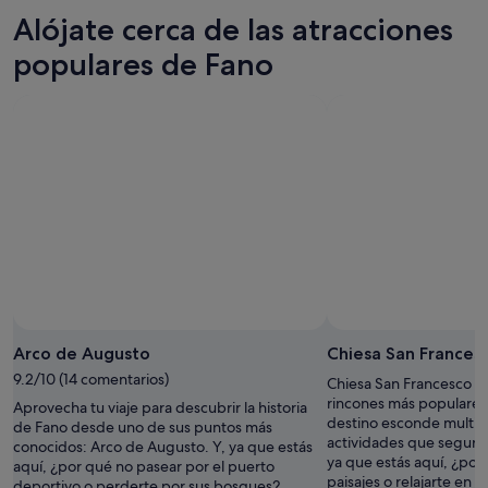
6
mañana
Fano
precios
Alójate cerca de las atracciones
ago
por
para
en
-
la
este
Fano
populares de Fano
7
noche,
fin
para
ago
7
de
el
ago
semana,
próximo
-
7
fin
8
ago
de
ago
-
semana,
9
14
ago
ago
-
16
ago
Arco de Augusto
Chiesa San Frances
9.2/10 (14 comentarios)
Chiesa San Francesco es
rincones más populares
Aprovecha tu viaje para descubrir la historia
destino esconde multit
de Fano desde uno de sus puntos más
actividades que seguro
conocidos: Arco de Augusto. Y, ya que estás
ya que estás aquí, ¿por
aquí, ¿por qué no pasear por el puerto
paisajes o relajarte en e
deportivo o perderte por sus bosques?