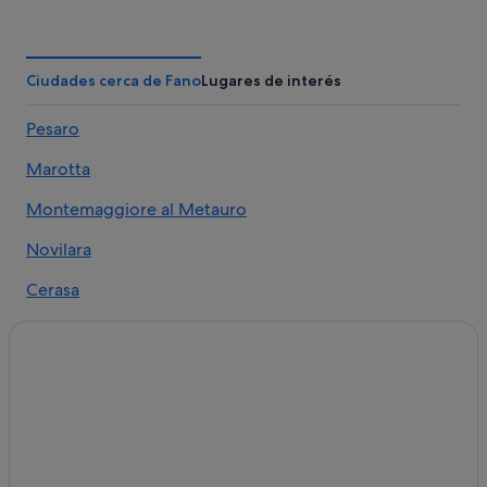
Hoteles con piscina en Pesaro
San Costanzo hoteles
Sterpeti hoteles
Ciudades cerca de Fano
Lugares de interés
Hoteles LGTBQIA en Pesaro
Pesaro
Hoteles de 3 estrellas en Pesaro
Marotta
Apartamentos en Fano
Bargni hoteles
Montemaggiore al Metauro
Hoteles cerca de Estadio Vitrifrigo
Novilara
Hoteles con todo incluido en Fano
Cerasa
Vallefoglia hoteles
Casas rurales en Fano
Charme & Relax hoteles en Fano
Albergues en Pesaro
Colli al Metauro hoteles
Hoteles con spa en Fano