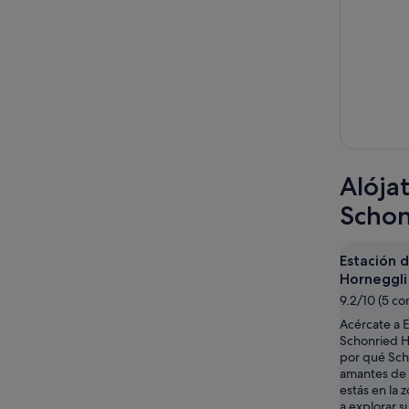
Alója
Schon
Estación 
Horneggli
9.2/10 (5 co
Acércate a 
Schonried H
por qué Scho
amantes de l
estás en la 
a explorar 