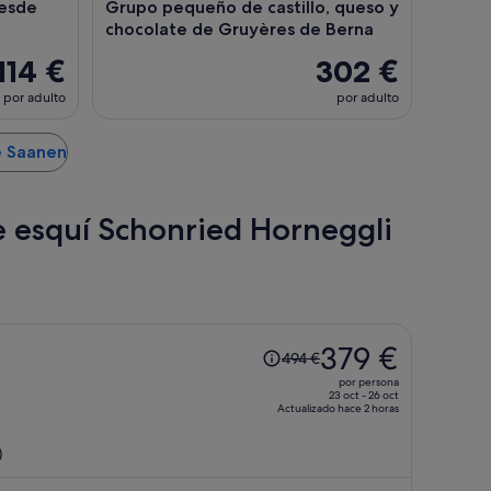
desde
Grupo pequeño de castillo, queso y
chocolate de Gruyères de Berna
114 €
302 €
por adulto
por adulto
e Saanen
de esquí Schonried Horneggli
El
379 €
494 €
precio
por persona
era
23 oct - 26 oct
Actualizado hace 2 horas
de
494 €,
)
ahora
es