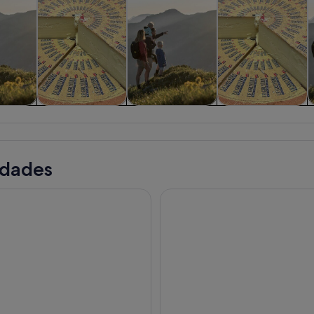
iadas y
Comidas,
Aventuras y al
Visitas privadas y
nes de
bebidas y vida
aire libre
personalizadas
ía
nocturna
idades
et de entrada a la fábrica de chocolate Maison Cailler
Glacier 3000 y Montreux des