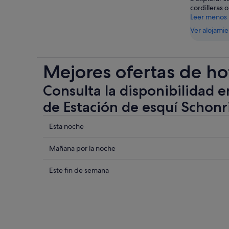
cordilleras o
Leer menos
Ver alojami
Mejores ofertas de ho
Consulta la disponibilidad e
de Estación de esquí Schonr
Comprueba
Esta noche
los
precios
Comprueba
Mañana por la noche
cerca
los
de
precios
Comprueba
Este fin de semana
Estación
cerca
los
de
de
precios
esquí
Estación
cerca
Schonried
de
de
Horneggli
esquí
Estación