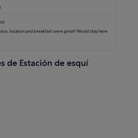
558 €,
)
ahora
es
os)
de
446 €
rvice, location and breakfast were great! Would stay here
por
persona
es de Estación de esquí