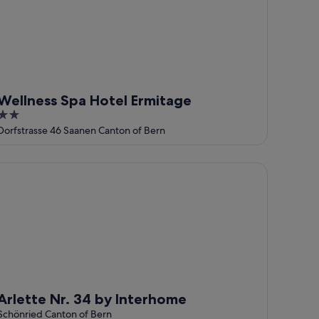
Wellness Spa Hotel Ermitage
2
out
Dorfstrasse 46 Saanen Canton of Bern
of
5
lette Nr. 34 by Interhome
Arlette Nr. 34 by Interhome
Schönried Canton of Bern