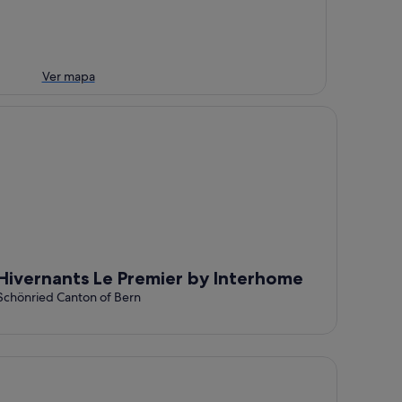
Ver mapa
vernants Le Premier by Interhome
Hivernants Le Premier by Interhome
Schönried Canton of Bern
llness Spa Hotel Ermitage