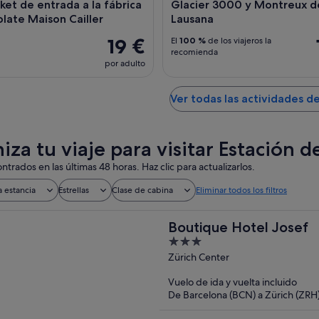
ket de entrada a la fábrica
Glacier 3000 y Montreux 
late Maison Cailler
Lausana
19 €
El
100 %
de los viajeros la
recomienda
por adulto
Ver todas las actividades d
iza tu viaje para visitar Estación 
ntrados en las últimas 48 horas. Haz clic para actualizarlos.
a estancia
Estrellas
Clase de cabina
Eliminar todos los filtros
Boutique Hotel Josef
3
out
Zürich Center
of
Vuelo de ida y vuelta incluido
5
De Barcelona (BCN) a Zürich (ZRH