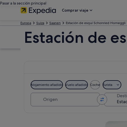
Pasar a la sección principal
Comprar viaje
Europa
Suiza
Saanen
Estación de esquí Schonried Horneggli
Estación de e
Alojamiento añadido
Vuelo añadido
Coche
Turista
Origen
Dest
Ver mapa
Visitas gu