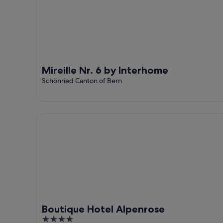
Mireille Nr. 6 by Interhome
Schönried Canton of Bern
Boutique Hotel Alpenrose
Boutique Hotel Alpenrose
4