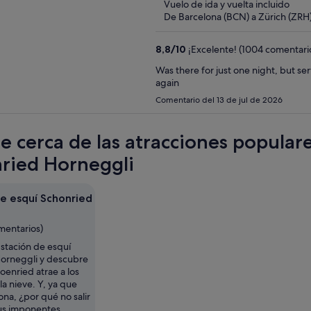
Vuelo de ida y vuelta incluido
5
De Barcelona (BCN) a Zürich (ZRH
8,8
/
10
¡Excelente! (1004 comentari
Was there for just one night, but se
again
Comentario del 13 de jul de 2026
te cerca de las atracciones popular
ried Horneggli
de esquí Schonried
mentarios)
Estación de esquí
orneggli y descubre
enried atrae a los
a nieve. Y, ya que
zona, ¿por qué no salir
sus imponentes