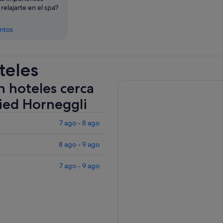
 relajarte en el spa?
entos
teles
n hoteles cerca
ied Horneggli
7 ago - 8 ago
8 ago - 9 ago
7 ago - 9 ago