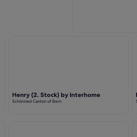
Henry (2. Stock) by Interhome
Hi
Henry (2. Stock) by Interhome
Schönried Canton of Bern
Chalet Rebhalde by Interhome
We