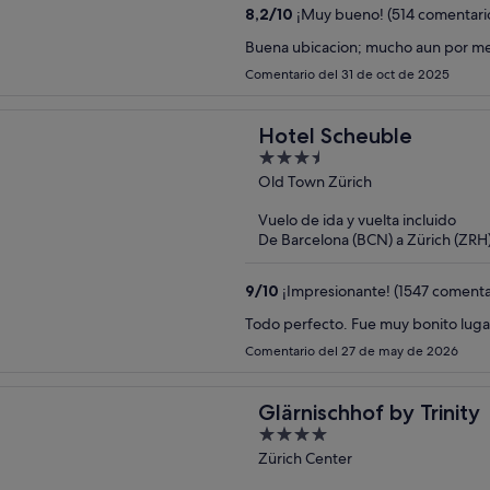
8,2
/
10
¡Muy bueno! (514 comentari
Buena ubicacion; mucho aun por me
Comentario del 31 de oct de 2025
Hotel Scheuble
3.5
out
Old Town Zürich
of
Vuelo de ida y vuelta incluido
5
De Barcelona (BCN) a Zürich (ZRH
9
/
10
¡Impresionante! (1547 comenta
Todo perfecto. Fue muy bonito lug
Comentario del 27 de may de 2026
Glärnischhof by Trinity
4
out
Zürich Center
of