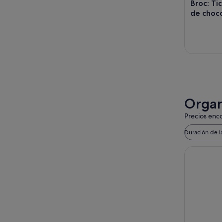
Broc: Tic
de choco
Organ
Precios enco
Duración de l