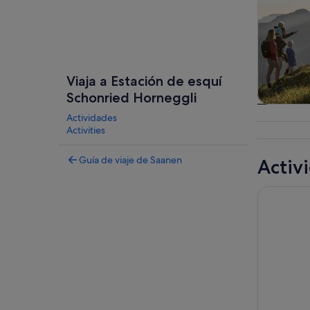
Viaja a Estación de esquí
Schonried Horneggli
Visitas gu
Actividades
excursio
Activities
un d
Guía de viaje de Saanen
Activ
Broc: Tick