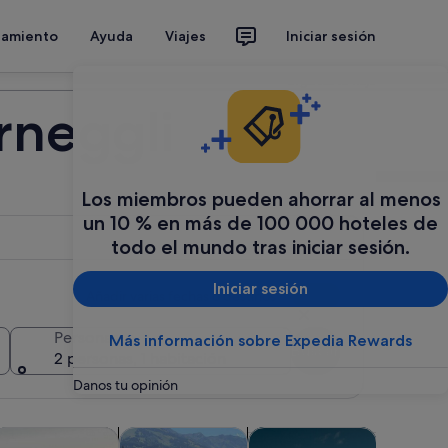
jamiento
Ayuda
Viajes
Iniciar sesión
Organiza tu viaje
rneggli
Los miembros pueden ahorrar al menos
un 10 % en más de 100 000 hoteles de
todo el mundo tras iniciar sesión.
Iniciar sesión
Añadir varias fechas o destinos
Personas
Más información sobre Expedia Rewards
Buscar
2 personas, 1 habitación
Danos tu opinión
aña nueva
a pestaña nueva
Se abre en una pestaña nueva
Se abre en una pestaña nueva
Se abre en una pestaña nuev
Se a
personalizadas
ctividades acuáticas
Historia y cultura
Actividades de invierno
Clases y t