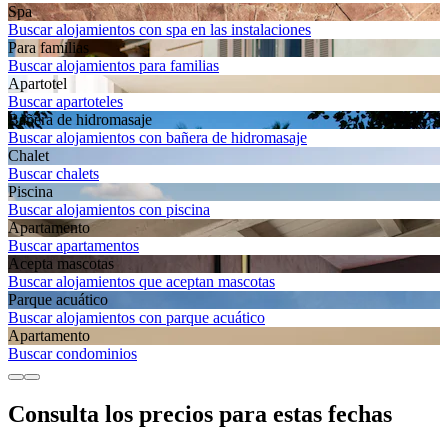
Spa
Buscar alojamientos con spa en las instalaciones
Para familias
Buscar alojamientos para familias
Apartotel
Buscar apartoteles
Bañera de hidromasaje
Buscar alojamientos con bañera de hidromasaje
Chalet
Buscar chalets
Piscina
Buscar alojamientos con piscina
Apartamento
Buscar apartamentos
Acepta mascotas
Buscar alojamientos que aceptan mascotas
Parque acuático
Buscar alojamientos con parque acuático
Apartamento
Buscar condominios
Consulta los precios para estas fechas