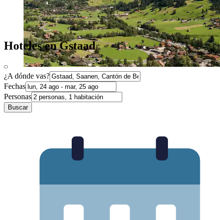
Hoteles en Gstaad
¿A dónde vas?
Fechas
Personas
Buscar