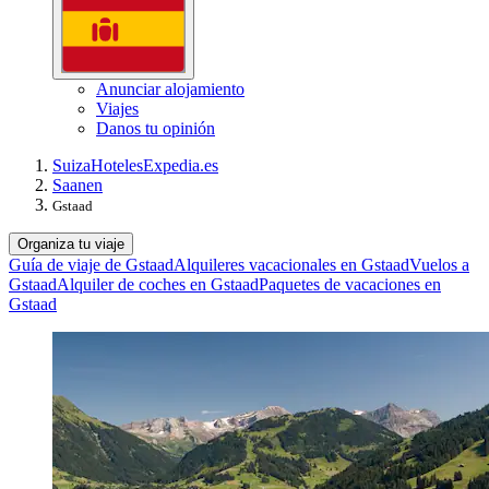
Anunciar alojamiento
Viajes
Danos tu opinión
Suiza
Hoteles
Expedia.es
Saanen
Gstaad
Organiza tu viaje
Guía de viaje de Gstaad
Alquileres vacacionales en Gstaad
Vuelos a
Gstaad
Alquiler de coches en Gstaad
Paquetes de vacaciones en
Gstaad