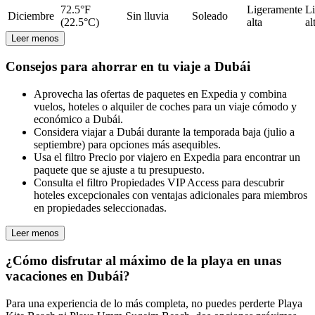
72.5°F
Ligeramente
L
Diciembre
Sin lluvia
Soleado
(22.5°C)
alta
al
Leer menos
Consejos para ahorrar en tu viaje a Dubái
Aprovecha las ofertas de paquetes en Expedia y combina
vuelos, hoteles o alquiler de coches para un viaje cómodo y
económico a Dubái.
Considera viajar a Dubái durante la temporada baja (julio a
septiembre) para opciones más asequibles.
Usa el filtro Precio por viajero en Expedia para encontrar un
paquete que se ajuste a tu presupuesto.
Consulta el filtro Propiedades VIP Access para descubrir
hoteles excepcionales con ventajas adicionales para miembros
en propiedades seleccionadas.
Leer menos
¿Cómo disfrutar al máximo de la playa en unas
vacaciones en Dubái?
Para una experiencia de lo más completa, no puedes perderte Playa