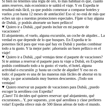
Si bien no tenemos una regla de oro, lo más habitual es que, cuanto
antes reserves, más económico te saldrá el viaje. Y en Expedia te
resultará más fácil, ya que podrás comenzar a comparar hoteles y
vuelos ¡con hasta 12 meses de antelación! Eso sí: no está de más que
eches un ojo a nuestras promociones especiales. Fíjate si hay alguna
de Dubái, ¡y podrás ahorrarte un buen pellizco!
Quiero ir a Dubái, ¿qué puedo incluir en mi paquete de
vacaciones?
El alojamiento, el vuelo, alguna excursión, un coche de alquiler... La
verdad es que depende de lo que busques. En Expedia te lo
ponemos fácil para que veas qué hay en Dubái y puedas combinar
todo a tu gusto. Y la mejor parte: ¡ahorrarás un buen pellizco en el
viaje!
Quiero ir a Dubái, ¿qué ventajas tiene el paquete de vacaciones?
Si te animas a reservar el paquete para tu viaje a Dubái, en Expedia
podrás combinarlo todo a tu gusto: el vuelo, el hotel, alguna
actividad o excursión ¡y hasta un coche de alquiler! Y eso no es
todo: el paquete es una de las maneras más fáciles de ahorrar en tu
viaje, ya que acumularás muy buenos descuentos. ¡Todo son
ventajas!
Quiero reservar un paquete de vacaciones para Dubái, ¿puedo
escoger la aerolínea con Expedia?
¡Claro! Tú decides qué quieres reservar: qué alojamiento, qué
excursiones... Y, por supuesto, ¡con qué aerolínea y clase prefieres
volar! Expedia ofrece más de 500 líneas aéreas de todo el mundo.