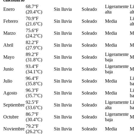
68.7°F
Ligeramente
L
Enero
Sin lluvia
Soleado
(20.4°C)
alta
al
70.9°F
L
Febrero
Sin lluvia
Soleado
Media
(21.6°C)
al
75.6°F
Marzo
Sin lluvia
Soleado
Media
M
(24.2°C)
82.2°F
Abril
Sin lluvia
Soleado
Media
M
(27.9°C)
89.2°F
Ligeramente
Mayo
Sin lluvia
Soleado
M
(31.8°C)
baja
93.4°F
Ligeramente
Junio
Sin lluvia
Soleado
M
(34.1°C)
baja
96.4°F
L
Julio
Sin lluvia
Soleado
Media
(35.8°C)
ba
96.3°F
L
Agosto
Sin lluvia
Soleado
Media
(35.7°C)
ba
92.5°F
Ligeramente
L
Septiembre
Sin lluvia
Soleado
(33.6°C)
alta
ba
86.7°F
Ligeramente
Octubre
Sin lluvia
Soleado
M
(30.4°C)
baja
79.2°F
Noviembre
Sin lluvia
Soleado
Media
M
(26.2°C)