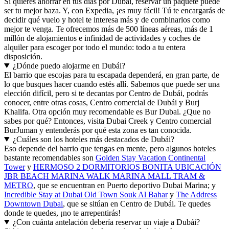
Si quieres ahorrar en tus días por Dubái, reservar un paquete puede
ser tu mejor baza. Y, con Expedia, ¡es muy fácil! Tú te encargarás de
decidir qué vuelo y hotel te interesa más y de combinarlos como
mejor te venga. Te ofrecemos más de 500 líneas aéreas, más de 1
millón de alojamientos e infinidad de actividades y coches de
alquiler para escoger por todo el mundo: todo a tu entera
disposición.
¿Dónde puedo alojarme en Dubái?
El barrio que escojas para tu escapada dependerá, en gran parte, de
lo que busques hacer cuando estés allí. Sabemos que puede ser una
elección difícil, pero si te decantas por Centro de Dubái, podrás
conocer, entre otras cosas, Centro comercial de Dubái y Burj
Khalifa. Otra opción muy recomendable es Bur Dubai. ¿Que no
sabes por qué? Entonces, visita Dubai Creek y Centro comercial
BurJuman y entenderás por qué esta zona es tan conocida.
¿Cuáles son los hoteles más destacados de Dubái?
Eso depende del barrio que tengas en mente, pero algunos hoteles
bastante recomendables son
Golden Stay Vacation Continental
Tower
y
HERMOSO 2 DORMITORIOS BONITA UBICACIÓN
JBR BEACH MARINA WALK MARINA MALL TRAM &
METRO
, que se encuentran en Puerto deportivo Dubai Marina; y
Incredible Stay at Dubai Old Town Souk Al Bahar
y
The Address
Downtown Dubai
, que se sitúan en Centro de Dubái. Te quedes
donde te quedes, ¡no te arrepentirás!
¿Con cuánta antelación debería reservar un viaje a Dubái?