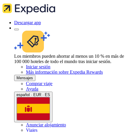
Descargar app
Los miembros pueden ahorrar al menos un 10 % en más de
100 000 hoteles de todo el mundo tras iniciar sesión.
Iniciar sesión
Más información sobre Expedia Rewards
Mensajes
Comprar viaje
Ayuda
español · EUR · ES
Anunciar alojamiento
Viajes