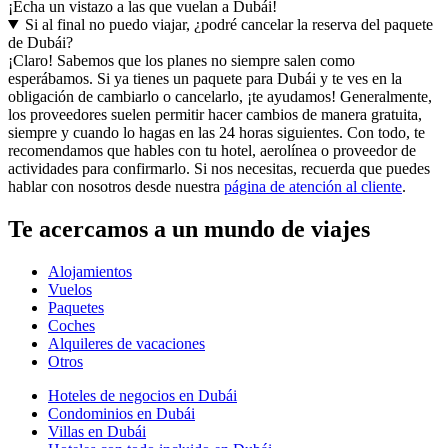
¡Echa un vistazo a las que vuelan a Dubái!
Si al final no puedo viajar, ¿podré cancelar la reserva del paquete
de Dubái?
¡Claro! Sabemos que los planes no siempre salen como
esperábamos. Si ya tienes un paquete para Dubái y te ves en la
obligación de cambiarlo o cancelarlo, ¡te ayudamos! Generalmente,
los proveedores suelen permitir hacer cambios de manera gratuita,
siempre y cuando lo hagas en las 24 horas siguientes. Con todo, te
recomendamos que hables con tu hotel, aerolínea o proveedor de
actividades para confirmarlo. Si nos necesitas, recuerda que puedes
hablar con nosotros desde nuestra
página de atención al cliente
.
Te acercamos a un mundo de viajes
Alojamientos
Vuelos
Paquetes
Coches
Alquileres de vacaciones
Otros
Hoteles de negocios en Dubái
Condominios en Dubái
Villas en Dubái