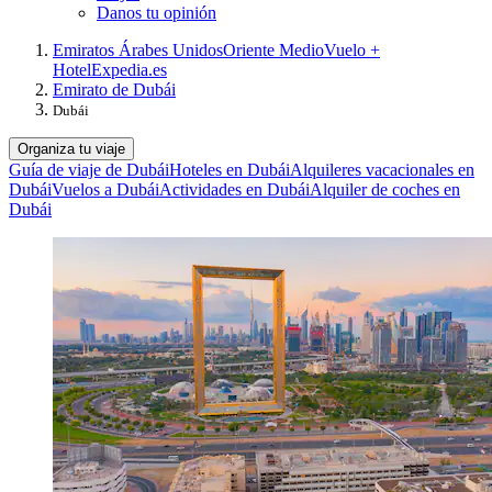
Danos tu opinión
Emiratos Árabes Unidos
Oriente Medio
Vuelo +
Hotel
Expedia.es
Emirato de Dubái
Dubái
Organiza tu viaje
Guía de viaje de Dubái
Hoteles en Dubái
Alquileres vacacionales en
Dubái
Vuelos a Dubái
Actividades en Dubái
Alquiler de coches en
Dubái