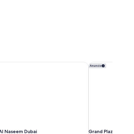
Al Naseem Dubai
Grand Plaza Mövenpi
Anuncio
Al Naseem Dubai
Grand Plaza Mövenp