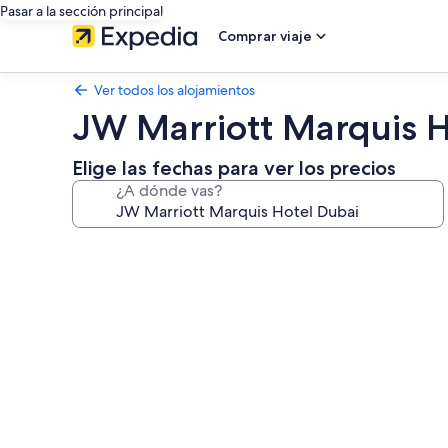
Pasar a la sección principal
Comprar viaje
Ver todos los alojamientos
JW Marriott Marquis H
Elige las fechas para ver los precios
¿A dónde vas?
Galería
de
imágenes
de
JW
Marriott
Marquis