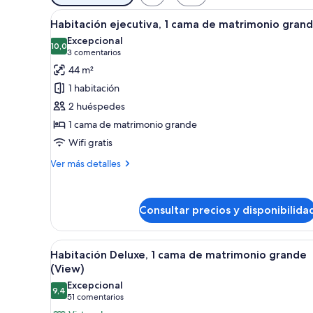
disponibles
Abrir
Habitación de hotel moderno co
para
6
Habitación ejecutiva, 1 cama de matrimonio gran
todas
las
Excepcional
las
10,0
habitaciones
10,0 de 10
(3 comentarios)
3 comentarios
fotos
44 m²
de
1 habitación
Habitación
2 huéspedes
ejecutiva,
1 cama de matrimonio grande
1
Wifi gratis
cama
de
Más
Ver más detalles
matrimonio
detalles
de
grande
Habitación
Consultar precios y disponibilida
ejecutiva,
1
cama
Abrir
Habitación de hotel con cama, 
de
9
Habitación Deluxe, 1 cama de matrimonio grande
todas
matrimonio
(View)
grande
las
Excepcional
9,4
fotos
9,4 de 10
(51 comentarios)
51 comentarios
de