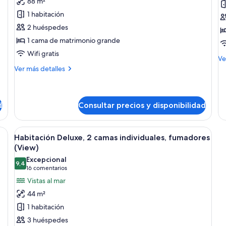
88 m²
es
Suite
H
1 habitación
Deluxe,
D
2 huéspedes
1
2
1 cama de matrimonio grande
cama
c
Wifi gratis
de
i
M
Ve
matrimonio
f
de
Más
Ver más detalles
de
detalles
grande,
Ha
de
en
De
Suite
esquina
2
Deluxe,
d
Consultar precios y disponibilidad
ca
1
in
cama
as, un sofá, televisión y vista a la ciudad.
Abrir
Habitación de hotel con dos camas, una
fu
de
10
Habitación Deluxe, 2 camas individuales, fumadores
matrimonio
todas
(View)
grande,
las
en
Excepcional
9,4
fotos
9,4 de 10
esquina
(16 comentarios)
16 comentarios
de
Vistas al mar
Habitación
44 m²
Deluxe,
1 habitación
2
3 huéspedes
camas