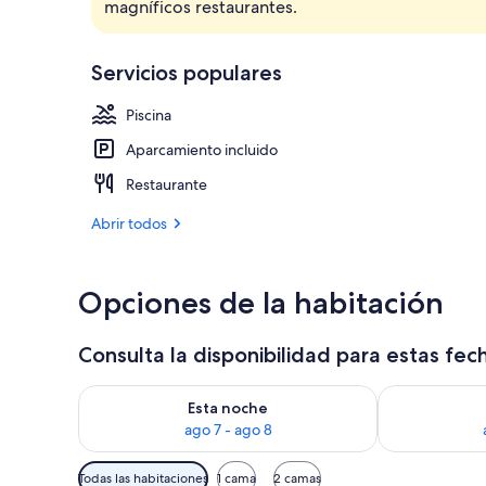
magníficos restaurantes.
Una piscina a
Servicios populares
Piscina
Aparcamiento incluido
Restaurante
Abrir todos
Opciones de la habitación
Consulta la disponibilidad para estas fec
Consulta la disponibilidad para esta noche, ago 7 - 
Consulta la d
Esta noche
ago 7 - ago 8
Filtros
Todas las habitaciones
1 cama
2 camas