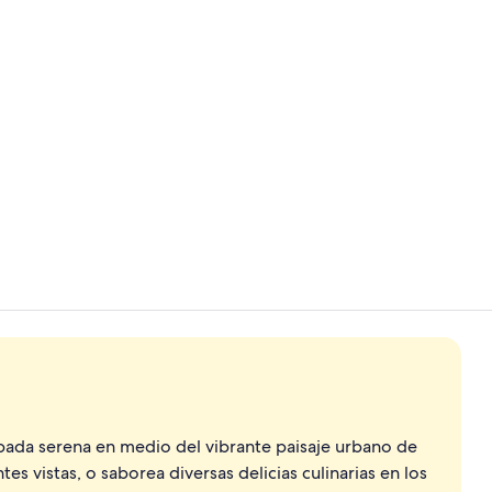
Vídeo hecho 
12 restauran
pada serena en medio del vibrante paisaje urbano de
tes vistas, o saborea diversas delicias culinarias en los