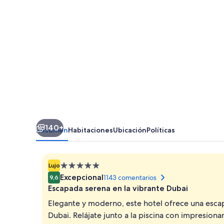
Hotel
Dubai
140+
Resumen
Habitaciones
Ubicación
Políticas
Alojamiento
Lujo
de
Excepcional
1143 comentarios
9,6
5.0 estrellas
Escapada serena en la vibrante Dubai
Elegante y moderno, este hotel ofrece una esca
Dubai. Relájate junto a la piscina con impresionan