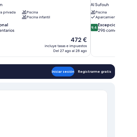
m
Al Sufouh
ya privada
Piscina
Piscina
Piscina infantil
Aparcamiento incluido
9.4
onal
Excepcional
9,4
sobre
ntarios
296 comentarios
10,
El
472 €
,
Excepcional,
precio
incluye tasas e impuestos
rios
296 comentarios
actual
Del 27 ago al 28 ago
es
de
472 €
Iniciar sesión
Registrarme gratis