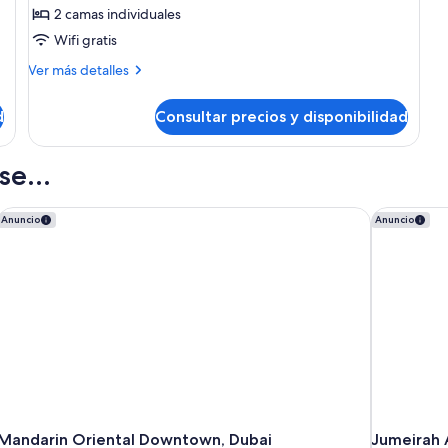
2 camas individuales
individuales,
Wifi gratis
fumadores
(View)
Más
Ver más detalles
detalles
de
d
Consultar precios y disponibilidad
Habitación
Deluxe,
2
e...
camas
individuales,
fumadores
Mandarin Oriental Downtown, Dubai
Jumeirah 
Anuncio
Anuncio
(View)
Mandarin Oriental Downtown, Dubai
Jumeirah 