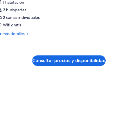
quina
1 habitación
abitación
3 huéspedes
eluxe,
2 camas individuales
Wifi gratis
amas
ndividuales,
ás
r más detalles
umadores
talles
bitación
luxe,
Consultar precios y disponibilidad
mas
dividuales,
 mesita pequeña, una silla y un amplio ventanal con vistas a la ciudad.
madores