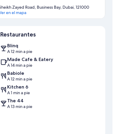
Sheikh Zayed Road, Business Bay, Dubai, 121000
Ver en el mapa
Mapa
Restaurantes
Blinq
A 12 min a pie
Made Cafe & Eatery
A 14 min a pie
Babiole
A 12 min a pie
Kitchen 6
A 1 min a pie
The 44
A 13 min a pie