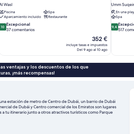
Al Wasl
Umm Suqei
Piscina
Spa
En una pla
Aparcamiento incluido
Restaurante
Spa
10.0
9.4
Excepcional
Excepci
10
9,4
sobre
sobre
37 comentarios
517 come
10,
10,
El
352 €
Excepcional,
Excepcional
precio
incluye tasas e impuestos
37 comentarios
517 comenta
actual
Del 9 ago al 10 ago
es
de
352 €
 las ventajas y los descuentos de los que
turas, ¡más recompensas!
una estación de metro de Centro de Dubái, un barrio de Dubái
ercial de Dubái y Centro comercial de los Emiratos son lugares
a tu itinerario junto a otros atractivos turísticos como Parque
bién merece la pena acercarse a Burj Khalifa y Ski Dubai. Tendrás
ades como kayak o esnórquel, pero también podrás vivir grandes
 las inmediaciones.
Ver guía de viaje de Dubái