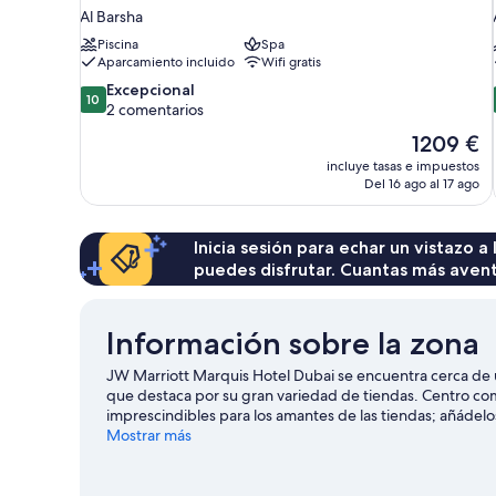
Al Barsha
Piscina
Spa
Aparcamiento incluido
Wifi gratis
10.0
Excepcional
10
sobre
2 comentarios
10,
El
1209 €
Excepcional,
precio
incluye tasas e impuestos
2 comentarios
actual
Del 16 ago al 17 ago
es
de
1209 €
Inicia sesión para echar un vistazo a
puedes disfrutar. Cuantas más aven
Información sobre la zona
JW Marriott Marquis Hotel Dubai se encuentra cerca de 
que destaca por su gran variedad de tiendas. Centro com
imprescindibles para los amantes de las tiendas; añádelos 
acuático Wild Wadi y Aquaventure (parque acuático). Tam
Mostrar más
la oportunidad de disfrutar del agua realizando activid
aventuras practicando el paracaidismo o la equitación en