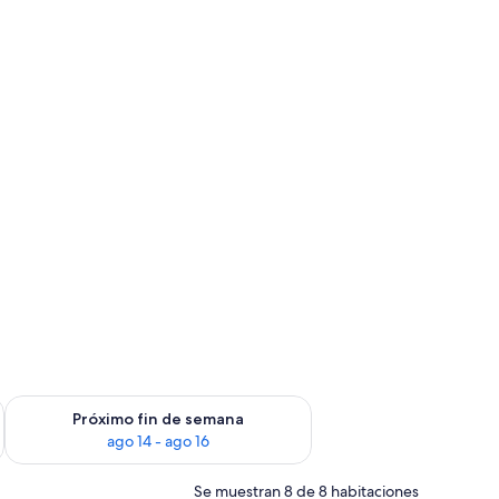
fin de semana, ago 7 - ago 9
Consulta la disponibilidad para el próximo fin de semana, ago
Próximo fin de semana
ago 14 - ago 16
Se muestran 8 de 8 habitaciones