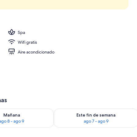
l aire libre (de 07:00 a 21:00), sombrillas, tumbonas
Spa
Wifi gratis
Aire acondicionado
has
ago 8
isponibilidad para mañana, ago 8 - ago 9
Consulta la disponibilidad para este 
Mañana
Este fin de semana
ago 8 - ago 9
ago 7 - ago 9