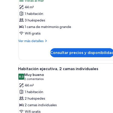
Vistas al mar
Habitación
44 m²
Deluxe,
1 habitación
1
3 huéspedes
cama
1 cama de matrimonio grande
de
Wifi gratis
matrimonio
grande
Más
Ver más detalles
(View)
detalles
de
Consultar precios y disponibilida
Habitación
Deluxe,
1
Abrir
Habitación de hotel con dos cam
5
cama
Habitación ejecutiva, 2 camas individuales
todas
de
Muy bueno
matrimonio
las
8,0
8,0 de 10
(2 comentarios)
2 comentarios
grande
fotos
44 m²
(View)
de
1 habitación
Habitación
2 huéspedes
ejecutiva,
2 camas individuales
2
Wifi gratis
camas