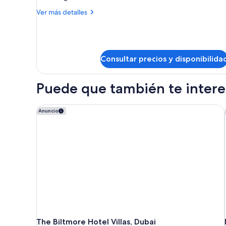
individuales
Más
Ver más detalles
detalles
de
Habitación
ejecutiva,
2
Consultar precios y disponibilida
camas
individuales
Puede que también te interes
The Biltmore Hotel Villas, Dubai
Anuncio
The Biltmore Hotel Villas, Dubai