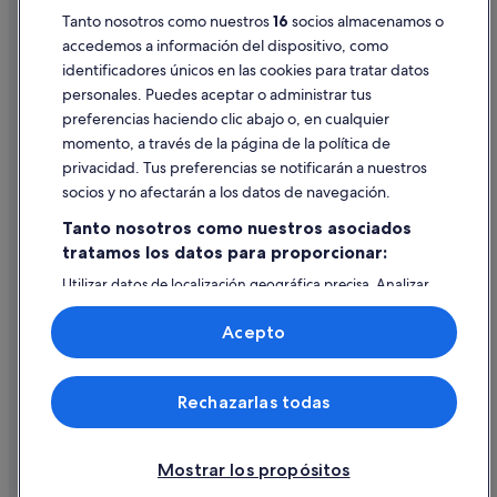
Hoteles LGTBQIA en Koh Samui
Pautas sobre el contenido y cómo denunciar contenido
Tanto nosotros como nuestros
16
socios almacenamos o
accedemos a información del dispositivo, como
Chiang Mai hoteles
identificadores únicos en las cookies para tratar datos
Ayuda
Hoteles de negocios en Lampang
personales. Puedes aceptar o administrar tus
Ayuda
Hoteles con todo incluido en Koh Tao
preferencias haciendo clic abajo o, en cualquier
momento, a través de la página de la política de
Bua Lai hoteles
Cancelar un vuelo
privacidad. Tus preferencias se notificarán a nuestros
Hoteles boutique en Patong
Cancelar una reserva de hotel o de un alquiler vacacional
socios y no afectarán a los datos de navegación.
Hoteles de lujo en Phuket
Plazos de reembolso
Tanto nosotros como nuestros asociados
Hoteles en la playa en Phuket
tratamos los datos para proporcionar:
Utilizar un cupón de Expedia
Hoteles de golf en Ko Pha Ngan
Utilizar datos de localización geográfica precisa. Analizar
Documentos para viajes internacionales
activamente las características del dispositivo para su
Hoteles boutique en Phuket
identificación. Almacenar la información en un dispositivo
Acepto
y/o acceder a ella. Publicidad y contenido personalizados,
medición de publicidad y contenido, investigación de
audiencia y desarrollo de servicios.
© 2026 Expedia, Inc., una empresa de Expedia Group. Todos los
Rechazarlas todas
Lista de asociados (proveedores)
derechos reservados. Expedia y el logotipo de Expedia son marcas
comerciales o marcas comerciales registradas de Expedia, Inc.
Vacationspot, S.L., Agencia de Viajes, I-AV-0000631.3.
Mostrar los propósitos