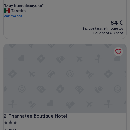
sobre
"
"Muy buen desayuno"
10,
M
Teresita
Excepcional,
u
Ver menos
(1.000 comentarios)
y
El
84 €
b
precio
incluye tasas e impuestos
u
actual
Del 6 sept al 7 sept
e
es
n
de
Thannatee Boutique Hotel
d
84 €
e
s
a
y
u
n
o
"
Thannatee Boutique Hotel
2. Thannatee Boutique Hotel
Alojamiento
de
Wua Lai