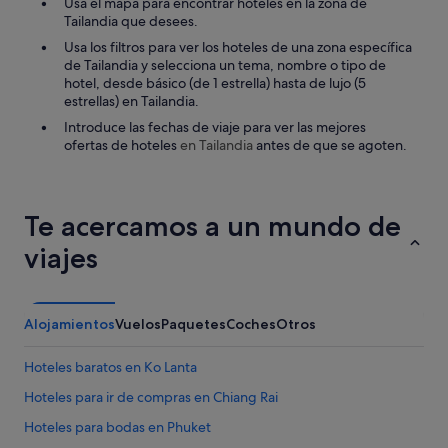
Usa el mapa para encontrar hoteles en la zona de
a
"
Tailandia que desees.
l
l
Usa los filtros para ver los hoteles de una zona específica
y
de Tailandia y selecciona un tema, nombre o tipo de
m
hotel, desde básico (de 1 estrella) hasta de lujo (5
a
estrellas) en Tailandia.
k
Introduce las fechas de viaje para ver las mejores
e
ofertas de hoteles
en Tailandia
antes de que se agoten.
t
h
i
s
Te acercamos a un mundo de
p
l
viajes
a
c
e
t
Alojamientos
Vuelos
Paquetes
Coches
Otros
h
e
Hoteles baratos en Ko Lanta
y
a
Hoteles para ir de compras en Chiang Rai
r
e
Hoteles para bodas en Phuket
e