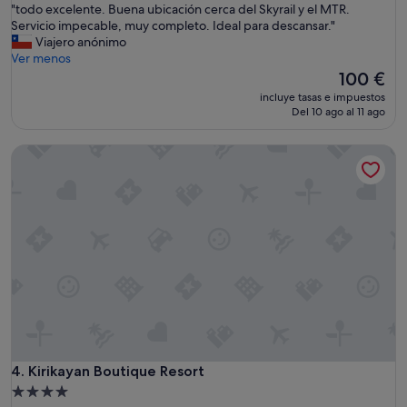
"
"todo excelente. Buena ubicación cerca del Skyrail y el MTR.
10,
n
t
Servicio impecable, muy completo. Ideal para descansar."
Impresionante,
e
o
Viajero anónimo
(503 comentarios)
s
d
Ver menos
t
o
El
100 €
á
e
precio
m
incluye tasas e impuestos
x
actual
u
Del 10 ago al 11 ago
c
es
y
e
de
b
Kirikayan Boutique Resort
l
100 €
i
e
e
n
n
t
t
e
a
.
m
B
b
u
i
e
é
n
n
a
"
u
b
i
Kirikayan Boutique Resort
4. Kirikayan Boutique Resort
c
Alojamiento
a