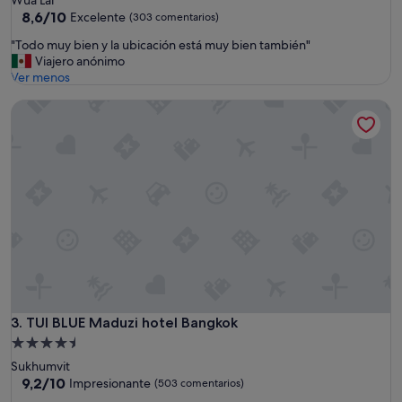
3.0 estrellas
8.6
8,6/10
Excelente
(303 comentarios)
sobre
"
"Todo muy bien y la ubicación está muy bien también"
10,
T
Viajero anónimo
Excelente,
o
Ver menos
(303 comentarios)
d
TUI BLUE Maduzi hotel Bangkok
o
m
u
y
b
i
e
n
y
l
a
u
b
i
TUI BLUE Maduzi hotel Bangkok
3. TUI BLUE Maduzi hotel Bangkok
c
Alojamiento
a
de
Sukhumvit
c
4.5 estrellas
9.2
9,2/10
i
Impresionante
(503 comentarios)
sobre
ó