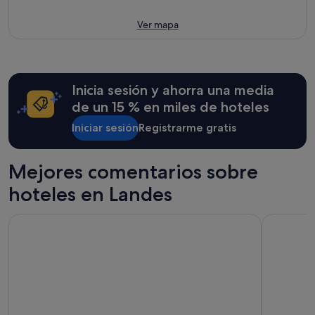
Ver mapa
Inicia sesión y ahorra una media
de un 15 % en miles de hoteles
Iniciar sesión
Registrarme gratis
Mejores comentarios sobre
hoteles en Landes
Best Western Sourceo
SOWELL Fa