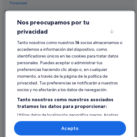
Privacidad
Casas de campo en Landes
Hoteles con piscina en Landes
Cookies
Nos preocupamos por tu
Casas de huéspedes en Landes
Condiciones de uso
privacidad
Apartoteles en Landes
Información legal/contacto
Hoteles para ir de compras en Landes
Pautas sobre el contenido y cómo denunciar contenido
Tanto nosotros como nuestros
16
socios almacenamos o
accedemos a información del dispositivo, como
Albergues en Landes
identificadores únicos en las cookies para tratar datos
Ayuda
Cabañas en Mont-de-Marsan
personales. Puedes aceptar o administrar tus
Ayuda
Lodges en Landes
preferencias haciendo clic abajo o, en cualquier
momento, a través de la página de la política de
Casas privadas de vacaciones en Landes
Cancelar un vuelo
privacidad. Tus preferencias se notificarán a nuestros
Ygos-Saint-Saturnin hoteles
Cancelar una reserva de hotel o de un alquiler vacacional
socios y no afectarán a los datos de navegación.
Bordères-Et-Lamensans hoteles
Plazos de reembolso
Tanto nosotros como nuestros asociados
Campings de caravanas en Mont-de-Marsan
tratamos los datos para proporcionar:
Utilizar un cupón de Expedia
Mont-De-Marsan hoteles
Utilizar datos de localización geográfica precisa. Analizar
Documentos para viajes internacionales
activamente las características del dispositivo para su
Hoteles para bodas en Landes
identificación. Almacenar la información en un dispositivo
Acepto
y/o acceder a ella. Publicidad y contenido personalizados,
Hoteles con restaurante en Landes
medición de publicidad y contenido, investigación de