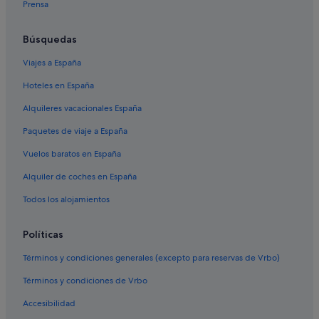
Prensa
Hoteles que aceptan mascotas en Landes
Hoteles con spa en Landes
Búsquedas
Condominios en Landes
Viajes a España
Bas-Mauco hoteles
Hoteles en España
Saint-Martin-D'oney hoteles
Alquileres vacacionales España
Casas de campo en Cauna
Paquetes de viaje a España
Alojamientos agroturísticos en Landes
Vuelos baratos en España
Hoteles cerca de Zona termal de Eugénie-les-Bains
Alquiler de coches en España
Ousse-Suzan hoteles
Hoteles cerca de Estación de tren de Mont-de-Marsan
Todos los alojamientos
Complejos turísticos en Landes
Políticas
Casas de campo en Mont-de-Marsan
Términos y condiciones generales (excepto para reservas de Vrbo)
Campings de caravanas en Landes
Términos y condiciones de Vrbo
Villeneuve-De-Marsan hoteles
Accesibilidad
Lucbardez-Et-Bargues hoteles