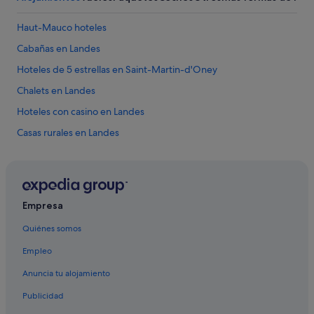
Haut-Mauco hoteles
Cabañas en Landes
Hoteles de 5 estrellas en Saint-Martin-d'Oney
Chalets en Landes
Hoteles con casino en Landes
Casas rurales en Landes
Eugénie-Les-Bains hoteles
Hoteles de lujo en Landes
Cauna hoteles
Empresa
Labrit hoteles
Quiénes somos
Hontanx hoteles
Empleo
Saint-Justin hoteles
Anuncia tu alojamiento
Geloux hoteles
Publicidad
Casas rurales en Mont-de-Marsan