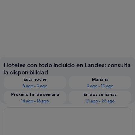
Soorts-Hossegor
Biscarro
Hoteles con todo incluido en Landes: consulta
la disponibilidad
Esta noche
Mañana
8 ago - 9 ago
9 ago - 10 ago
Próximo fin de semana
En dos semanas
14 ago - 16 ago
21 ago - 23 ago