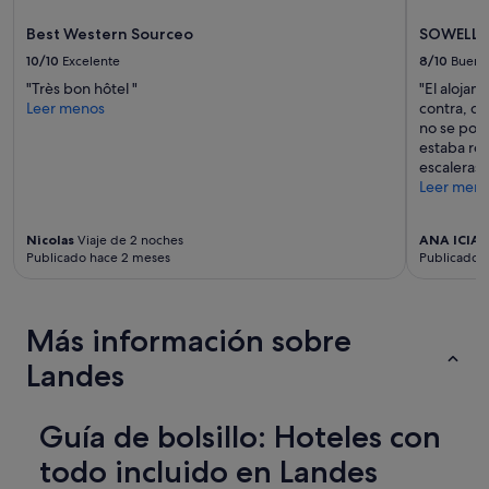
Best Western Sourceo
SOWELL F
10/10
Excelente
8/10
Bueno
"Très bon hôtel "
"El alojam
Leer menos
contra, qu
no se podí
estaba rot
escaleras"
Leer men
Nicolas
Viaje de 2 noches
ANA ICIAR
Publicado hace 2 meses
Publicado 
Más información sobre
Landes
Guía de bolsillo: Hoteles con
todo incluido en Landes