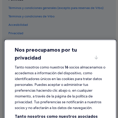
Tel Aviv hoteles
Términos y condiciones generales (excepto para reservas de Vrbo)
Hoteles con gimnasio en Nazaret
Términos y condiciones de Vrbo
Hoteles románticos en Tel Aviv
Accesibilidad
Hoteles de lujo en Tel Aviv
Privacidad
Hoteles boutique en Jerusalén
Hoteles románticos en Nazaret
Cookies
Nos preocupamos por tu
Hoteles con wifi en Nazaret
Condiciones de uso
privacidad
Hoteles con todo incluido en Eilat
Información legal/contacto
Nh Hotels en Tel Aviv
Pautas sobre el contenido y cómo denunciar contenido
Tanto nosotros como nuestros
16
socios almacenamos o
accedemos a información del dispositivo, como
Nazaret hoteles
identificadores únicos en las cookies para tratar datos
Ayuda
Hoteles baratos en Nazaret
personales. Puedes aceptar o administrar tus
Ayuda
Hoteles con bar en Haifa
preferencias haciendo clic abajo o, en cualquier
momento, a través de la página de la política de
Distrito Central de Israel hoteles
Cancelar un vuelo
privacidad. Tus preferencias se notificarán a nuestros
Cancelar una reserva de hotel o de un alquiler vacacional
socios y no afectarán a los datos de navegación.
Plazos de reembolso
Tanto nosotros como nuestros asociados