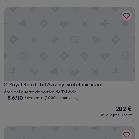
(760 comentarios)
es
Royal Beach Tel Aviv by Isrotel exclusive
de
423 €
Royal Beach Tel Aviv by Isrotel exclusive
2. Royal Beach Tel Aviv by Isrotel exclusive
Área del puerto deportivo de Tel Aviv
8.6
8,6/10
Excelente
(1.000 comentarios)
sobre
El
282 €
10,
precio
Excelente,
Del 6 sept al 7 sept
actual
(1.000 comentarios)
es
Dan Eilat
de
282 €