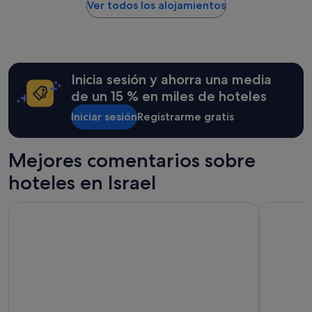
noche
Ver todos los alojamientos
encontrado
en
las
últimas
24 horas
Inicia sesión y ahorra una media
para
una
de un 15 % en miles de hoteles
estancia
Iniciar sesión
Registrarme gratis
de
1 noche
y
2 adultos.
Mejores comentarios sobre
Los
hoteles en Israel
precios
y
la
The Eldan Hotel
Dan Tel Av
disponibilidad
están
sujetos
a
cambios.
Pueden
aplicarse
términos