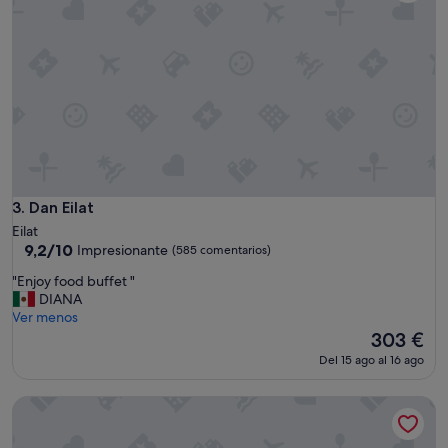
Dan Eilat
3. Dan Eilat
Eilat
9.2
9,2/10
Impresionante
(585 comentarios)
sobre
"
"Enjoy food buffet "
10,
E
DIANA
Impresionante,
n
Ver menos
(585 comentarios)
j
El
303 €
o
precio
Del 15 ago al 16 ago
y
actual
f
es
Vert Dead Sea By AFI Hotels
o
de
o
303 €
d