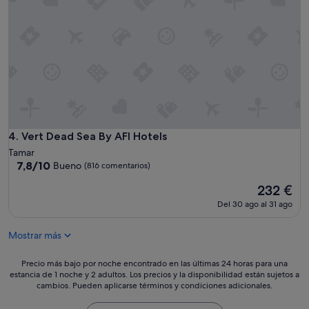
b
u
f
f
e
t
"
Vert Dead Sea By AFI Hotels
4. Vert Dead Sea By AFI Hotels
Tamar
7.8
7,8/10
Bueno
(816 comentarios)
sobre
El
232 €
10,
precio
Bueno,
Del 30 ago al 31 ago
actual
(816 comentarios)
es
Mostrar más
de
232 €
Precio
Precio más bajo por noche encontrado en las últimas 24 horas para una
estancia de 1 noche y 2 adultos. Los precios y la disponibilidad están sujetos a
más
cambios. Pueden aplicarse términos y condiciones adicionales.
bajo
por