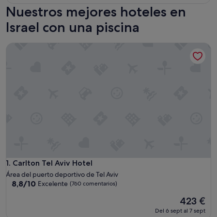
Nuestros mejores hoteles en
Israel con una piscina
Carlton Tel Aviv Hotel
Carlton Tel Aviv Hotel
1. Carlton Tel Aviv Hotel
Área del puerto deportivo de Tel Aviv
8.8
8,8/10
Excelente
(760 comentarios)
sobre
El
423 €
10,
precio
Excelente,
Del 6 sept al 7 sept
actual