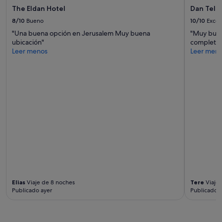
y
The Eldan Hotel
Dan Tel A
condiciones
8/10
Bueno
10/10
Excel
adicionales.
"Una buena opción en Jerusalem Muy buena
"Muy buen
ubicación"
completo 
Leer menos
Leer men
Elias
Viaje de 8 noches
Tere
Viaje 
Publicado ayer
Publicado h