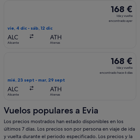
Seleccionar vuelo de Swiss International Air Lines, con salida
168 €
168 €
Ida
Ida y vuelta
y
encontrado ayer
vuelta,
vie, 4 dic - sáb, 12 dic
encontrado
ALC
ATH
ayer
Alicante
Atenas
Seleccionar vuelo de Austrian Airlines, con salida el mié, 23
168 €
168 €
Ida
Ida y vuelta
y
encontrado hace 6 días
vuelta,
mié, 23 sept - mar, 29 sept
encontrado
ALC
ATH
hace
Alicante
Atenas
6 días
Vuelos populares a Evia
Los precios mostrados han estado disponibles en los
últimos 7 días. Los precios son por persona en viaje de ida
y vuelta durante el periodo especificado. Los precios y la