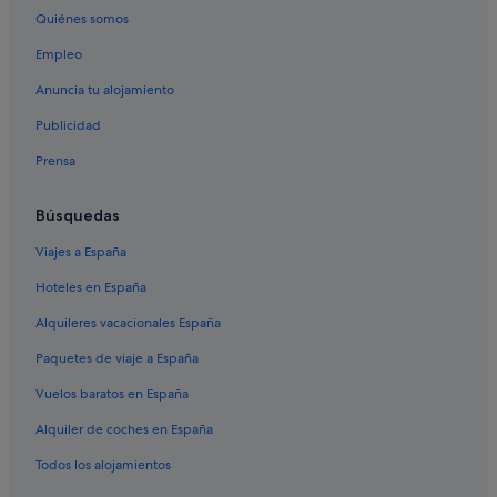
Steni hoteles
Quiénes somos
Manikia hoteles
Empleo
Campings de caravanas en Evia
Anuncia tu alojamiento
Seta hoteles
Publicidad
Casas de campo en Evia
Prensa
Purnos hoteles
Evia hoteles
Búsquedas
Amarinthos hoteles
Viajes a España
Hoteles con todo incluido en Evia
Hoteles en España
Hoteles que aceptan mascotas en Evia
Alquileres vacacionales España
Triada hoteles
Paquetes de viaje a España
Kymi-Aliveri hoteles
Vuelos baratos en España
Hoteles de lujo en Evia
Alquiler de coches en España
Villas en Evia
Todos los alojamientos
Hoteles con bar en Evia