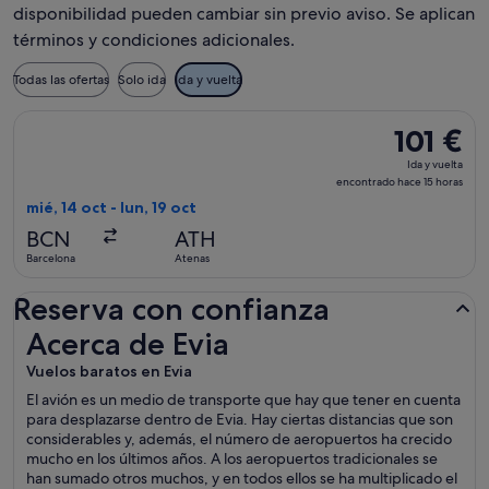
disponibilidad pueden cambiar sin previo aviso. Se aplican
términos y condiciones adicionales.
Todas las ofertas
Solo ida
Ida y vuelta
Seleccionar vuelo de Vueling Airlines, con salida el mié, 14 o
101 €
101 €
Ida
Ida y vuelta
y
encontrado hace 15 horas
vuelta,
mié, 14 oct - lun, 19 oct
encontrado
BCN
ATH
hace
Barcelona
Atenas
15 horas
Reserva con confianza
Acerca de Evia
Acerca de Evia
Vuelos baratos en Evia
El avión es un medio de transporte que hay que tener en cuenta
para desplazarse dentro de Evia. Hay ciertas distancias que son
considerables y, además, el número de aeropuertos ha crecido
mucho en los últimos años. A los aeropuertos tradicionales se
han sumado otros muchos, y en todos ellos se ha multiplicado el