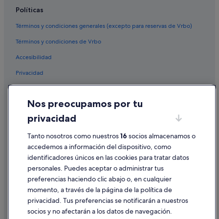
Apartamentos en Evia
Políticas
Lamari hoteles
Términos y condiciones generales (excepto para reservas de Vrbo)
Hoteles de 3 estrellas en Purnos
Términos y condiciones de Vrbo
Hoteles en la playa en Evia
Accesibilidad
Hoteles con spa en Evia
Privacidad
Hoteles históricos en Evia
Cookies
Nos preocupamos por tu
Condiciones de uso
privacidad
Información legal/contacto
Tanto nosotros como nuestros
16
socios almacenamos o
Pautas sobre el contenido y cómo denunciar contenido
accedemos a información del dispositivo, como
identificadores únicos en las cookies para tratar datos
Ayuda
personales. Puedes aceptar o administrar tus
Ayuda
preferencias haciendo clic abajo o, en cualquier
momento, a través de la página de la política de
Cancelar un vuelo
privacidad. Tus preferencias se notificarán a nuestros
Cancelar una reserva de hotel o de un alquiler vacacional
socios y no afectarán a los datos de navegación.