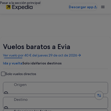
Pasar a la sección principal
Descargar app
Vuelos baratos a Evia
Se
Ver vuelo por 40 € del jueves 29 de oct de 2026
abre
Ida y vuelta
Solo ida
Varios destinos
en
una
ventana
Solo vuelos directos
nueva
Origen
Destino