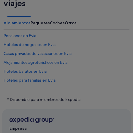
viajes
Alojamientos
Paquetes
Coches
Otros
Pensiones en Evia
Hoteles de negocios en Evia
Casas privadas de vacaciones en Evia
Alojamientos agroturísticos en Evia
Hoteles baratos en Evia
Hoteles para familias en Evia
Hoteles boutique en Evia
Loutsa hoteles
* Disponible para miembros de Expedia.
Hoteles románticos en Evia
Hoteles con restaurante en Evia
Mistros hoteles
Empresa