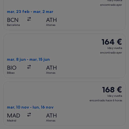
Ida y vuelta
y
encontrado ayer
vuelta,
mar, 23 feb - mar, 2 mar
encontrado
BCN
ATH
ayer
Barcelona
Atenas
Seleccionar vuelo de Aegean, con salida el mar, 8 jun de Bilb
164 €
164 €
Ida
Ida y vuelta
y
encontrado ayer
vuelta,
mar, 8 jun - mar, 15 jun
encontrado
BIO
ATH
ayer
Bilbao
Atenas
Seleccionar vuelo de SKY express, con salida el mar, 10 nov 
168 €
168 €
Ida
Ida y vuelta
y
encontrado hace 6 horas
vuelta,
mar, 10 nov - lun, 16 nov
encontrado
MAD
ATH
hace
Madrid
Atenas
6 horas