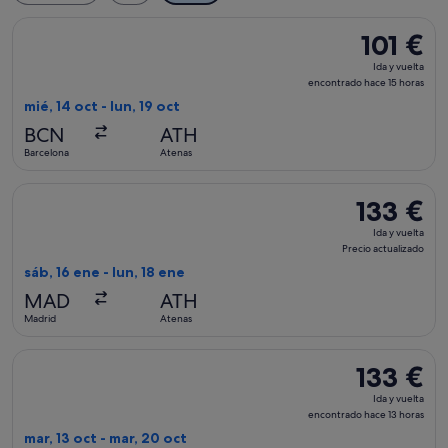
Seleccionar vuelo de Vueling Airlines, con salida el mié, 14 o
101 €
101 €
Ida
Ida y vuelta
y
encontrado hace 15 horas
vuelta,
mié, 14 oct - lun, 19 oct
encontrado
BCN
ATH
hace
Barcelona
Atenas
15 horas
Seleccionar vuelo de Iberia, con salida el sáb, 16 ene de Madr
133 €
133 €
Ida
Ida y vuelta
y
Precio actualizado
vuelta,
sáb, 16 ene - lun, 18 ene
Precio
MAD
ATH
actualizado
Madrid
Atenas
Seleccionar vuelo de easyJet, con salida el mar, 13 oct de M
133 €
133 €
Ida
Ida y vuelta
y
encontrado hace 13 horas
vuelta,
mar, 13 oct - mar, 20 oct