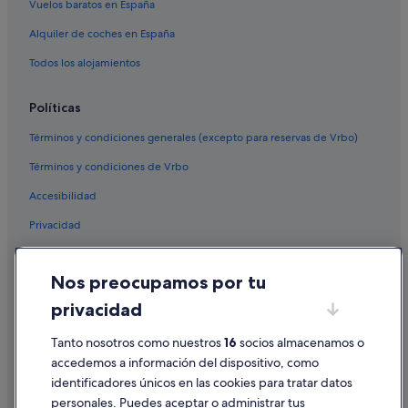
Vuelos baratos en España
Alquiler de coches en España
Todos los alojamientos
Políticas
Términos y condiciones generales (excepto para reservas de Vrbo)
Términos y condiciones de Vrbo
Accesibilidad
Privacidad
Cookies
Nos preocupamos por tu
Condiciones de uso
privacidad
Información legal/contacto
Tanto nosotros como nuestros
16
socios almacenamos o
Pautas sobre el contenido y cómo denunciar contenido
accedemos a información del dispositivo, como
identificadores únicos en las cookies para tratar datos
Ayuda
personales. Puedes aceptar o administrar tus