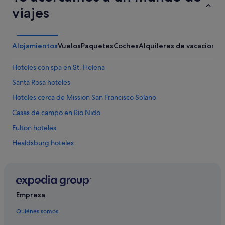
c
O
viajes
k
u
c
r
o
b
f
e
Alojamientos
Vuelos
Paquetes
Coches
Alquileres de vacaciones
f
n
e
c
Hoteles con spa en St. Helena
e
h
d
w
Santa Rosa hoteles
r
a
i
s
Hoteles cerca de Mission San Francisco Solano
n
n
Casas de campo en Rio Nido
k
o
e
t
Fulton hoteles
r
c
.
o
Healdsburg hoteles
W
v
Apartamentos en Sonoma Valley
e
e
w
r
Calistoga hoteles
o
e
u
d
Rohnert Park hoteles
Empresa
l
b
Occidental hoteles
d
y
Quiénes somos
s
t
Monte Rio hoteles
t
h