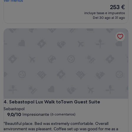
z
Ver menos
t
i
El
253 €
h
n
precio
e
incluye tasas e impuestos
g
actual
r
Del 30 ago al 31 ago
p
es
e
r
de
a
Sebastopol Lux Walk toTown Guest Suite
o
253 €
r
p
e
e
r
r
o
t
c
y
k
!
s
!
a
V
n
e
d
r
I
y
a
t
l
h
Sebastopol Lux Walk toTown Guest Suite
4. Sebastopol Lux Walk toTown Guest Suite
m
a
o
Sebastopol
n
s
9.0
9,0/10
Impresionante
(6 comentarios)
k
t
sobre
f
"
l
"Beautiful place. Bed was extremely comfortable. Overall
10,
u
B
o
environment was pleasant. Coffee set up was good for me as a
Impresionante,