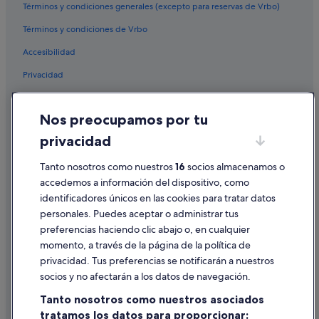
s
Términos y condiciones generales (excepto para reservas de Vrbo)
o
u
Angwin hoteles
m
n
Términos y condiciones de Vrbo
Petaluma hoteles
m
w
e
a
Accesibilidad
Kenwood hoteles
n
s
Privacidad
d
s
i
t
Cookies
t
r
t
o
Nos preocupamos por tu
Condiciones de uso
o
n
privacidad
o
g
Información legal/contacto
t
.
h
I
Tanto nosotros como nuestros
16
socios almacenamos o
Pautas sobre el contenido y cómo denunciar contenido
e
t
accedemos a información del dispositivo, como
r
i
identificadores únicos en las cookies para tratar datos
Ayuda
s
s
personales. Puedes aceptar o administrar tus
.
h
Ayuda
preferencias haciendo clic abajo o, en cualquier
"
o
t
momento, a través de la página de la política de
Cancelar un vuelo
i
privacidad. Tus preferencias se notificarán a nuestros
n
Cancelar una reserva de hotel o de un alquiler vacacional
socios y no afectarán a los datos de navegación.
t
Plazos de reembolso
h
Tanto nosotros como nuestros asociados
e
tratamos los datos para proporcionar:
Utilizar un cupón de Expedia