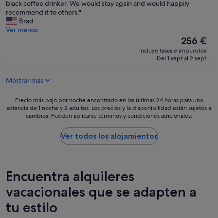
l
e
s
black coffee drinker. We would stay again and would happily
(6 comentarios)
f
a
t
recommend it to others."
o
u
m
Brad
r
t
y
Ver menos
t
i
s
El
256 €
h
f
a
precio
incluye tasas e impuestos
e
u
n
actual
Del 1 sept al 2 sept
h
l
d
es
o
p
a
de
s
Mostrar más
l
l
256 €
t
a
s
s
c
t
Precio
Precio más bajo por noche encontrado en las últimas 24 horas para una
a
e
h
estancia de 1 noche y 2 adultos. Los precios y la disponibilidad están sujetos a
más
n
cambios. Pueden aplicarse términos y condiciones adicionales.
.
r
bajo
d
B
e
por
e
e
e
noche
Ver todos los alojamientos
v
d
t
encontrado
e
w
i
en
n
a
m
las
h
s
e
últimas
Encuentra alquileres
a
e
s
24 horas
d
x
.
para
vacacionales que se adapten a
a
t
B
una
c
tu estilo
r
r
estancia
o
e
i
de