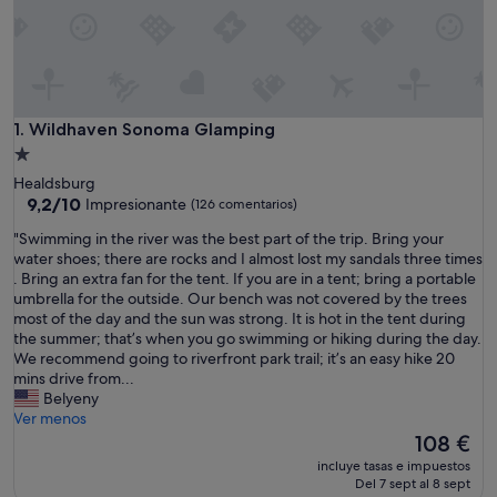
Wildhaven Sonoma Glamping
1. Wildhaven Sonoma Glamping
Alojamiento
de
Healdsburg
1.0 estrella
9.2
9,2/10
Impresionante
(126 comentarios)
sobre
"
"Swimming in the river was the best part of the trip. Bring your
10,
S
water shoes; there are rocks and I almost lost my sandals three times
Impresionante,
w
. Bring an extra fan for the tent. If you are in a tent; bring a portable
(126 comentarios)
i
umbrella for the outside. Our bench was not covered by the trees
m
most of the day and the sun was strong. It is hot in the tent during
m
the summer; that’s when you go swimming or hiking during the day.
i
We recommend going to riverfront park trail; it’s an easy hike 20
n
mins drive from...
g
Belyeny
i
Ver menos
n
El
108 €
t
precio
incluye tasas e impuestos
h
actual
Del 7 sept al 8 sept