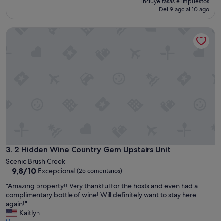
t
incluye tasas e impuestos
w
actual
Del 9 ago al 10 ago
r
a
es
i
s
de
p
2 Hidden Wine Country Gem Upstairs Unit
s
59 €
.
ú
B
p
r
e
i
r
n
f
g
u
y
n
o
,
u
a
r
g
w
e
a
m
t
.
2 Hidden Wine Country Gem Upstairs Unit
3. 2 Hidden Wine Country Gem Upstairs Unit
e
"
r
Scenic Brush Creek
s
9.8
9,8/10
Excepcional
(25 comentarios)
h
sobre
"
"Amazing property!! Very thankful for the hosts and even had a
o
10,
A
complimentary bottle of wine! Will definitely want to stay here
e
Excepcional,
m
again!"
s
(25 comentarios)
a
Kaitlyn
;