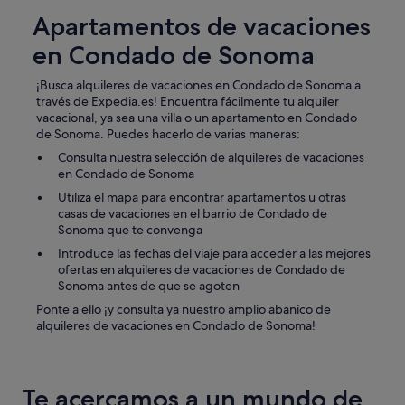
r
e
b
Apartamentos de vacaciones
e
e
l
a
s
e
en Condado de Sonoma
g
e
u
a
t
m
¡Busca alquileres de vacaciones en Condado de Sonoma a
i
u
b
través de Expedia.es! Encuentra fácilmente tu alquiler
n
p
r
vacacional, ya sea una villa o un apartamento en Condado
!
w
e
de Sonoma. Puedes hacerlo de varias maneras:
"
a
l
s
l
Consulta nuestra selección de alquileres de vacaciones
g
a
en Condado de Sonoma
o
f
Utiliza el mapa para encontrar apartamentos u otras
o
o
casas de vacaciones en el barrio de Condado de
d
r
Sonoma que te convenga
f
t
Introduce las fechas del viaje para acceder a las mejores
o
h
ofertas en alquileres de vacaciones de Condado de
r
e
Sonoma antes de que se agoten
m
o
e
u
Ponte a ello ¡y consulta ya nuestro amplio abanico de
a
t
alquileres de vacaciones en Condado de Sonoma!
s
s
a
i
b
d
l
e
Te acercamos a un mundo de
a
.