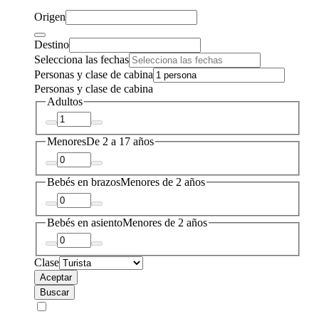
Origen
Destino
Selecciona las fechas
Personas y clase de cabina
Personas y clase de cabina
Adultos
Menores
De 2 a 17 años
Bebés en brazos
Menores de 2 años
Bebés en asiento
Menores de 2 años
Clase
Aceptar
Buscar