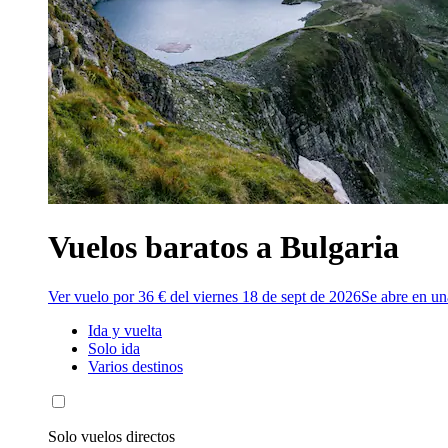
Vuelos baratos a Bulgaria
Ver vuelo por 36 € del viernes 18 de sept de 2026
Se abre en u
Ida y vuelta
Solo ida
Varios destinos
Solo vuelos directos