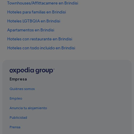
Townhouses/Affittacamere en Brindisi
Hoteles para familias en Brindisi
Hoteles LGTBQIA en Brindisi
Apartamentos en Brindisi
Hoteles con restaurante en Brindisi
Hoteles con todo incluido en Brindisi
Hoteles con piscina en Brindisi
Hoteles en la playa en Brindisi
Hoteles de 5 estrellas en Brindisi
Empresa
Hoteles con casino en Brindisi
Quiénes somos
Hoteles de 3 estrellas en Brindisi
Empleo
B&B en Brindisi
Anuncia tu alojamiento
Campings de caravanas en Brindisi
Publicidad
Hoteles de 4 estrellas en Brindisi
Prensa
Casas privadas de vacaciones en Brindisi