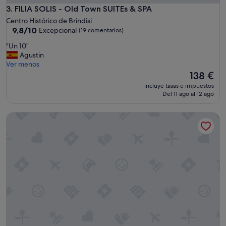
o
FILIA SOLIS - Old Town SUITEs & SPA
3. FILIA SOLIS - Old Town SUITEs & SPA
u
Centro Histórico de Brindisi
c
9.8
9,8/10
Excepcional
o
(19 comentarios)
sobre
u
"
"Un 10"
10,
l
U
Agustin
Excepcional,
d
n
Ver menos
(19 comentarios)
p
1
El
138 €
o
0
precio
s
incluye tasas e impuestos
"
actual
s
Del 11 ago al 12 ago
es
i
de
b
TOI Apartments
138 €
l
y
n
e
e
d
.
R
o
b
e
r