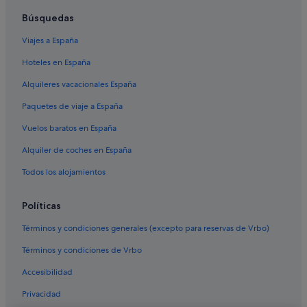
Albergues en Brindisi
Búsquedas
Casas rurales en Brindisi
Viajes a España
Hoteles para ir de compras en Brindisi
Hoteles en España
Brindisi hoteles
Alquileres vacacionales España
Hoteles con spa en Brindisi
Paquetes de viaje a España
Centro Histórico de Brindisi hoteles
Vuelos baratos en España
Hoteles cerca de Estación central de tren de Brindisi
Alquiler de coches en España
Riads en Brindisi
Hoteles históricos en Brindisi
Todos los alojamientos
Hoteles baratos en Brindisi
Políticas
Términos y condiciones generales (excepto para reservas de Vrbo)
Términos y condiciones de Vrbo
Accesibilidad
Privacidad