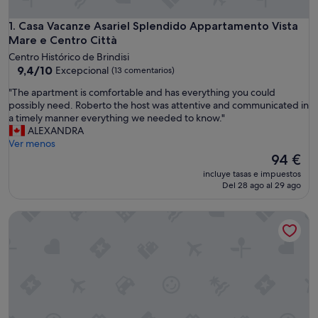
Casa Vacanze Asariel Splendido Appartamento Vista Mare e 
1. Casa Vacanze Asariel Splendido Appartamento Vista
Mare e Centro Città
Centro Histórico de Brindisi
9.4
9,4/10
Excepcional
(13 comentarios)
sobre
"
"The apartment is comfortable and has everything you could
10,
T
possibly need. Roberto the host was attentive and communicated in
Excepcional,
h
a timely manner everything we needed to know."
(13 comentarios)
e
ALEXANDRA
a
Ver menos
p
El
94 €
a
precio
incluye tasas e impuestos
r
actual
Del 28 ago al 29 ago
t
es
m
de
BlueBlu Apartment
e
94 €
n
t
i
s
c
o
m