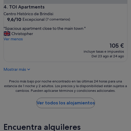
t
TOI Apartments
4. TOI Apartments
o
t
Centro Histórico de Brindisi
h
9.6
9,6/10
Excepcional
(7 comentarios)
e
sobre
"
"Spacious apartment close to the main town "
h
10,
S
Christopher
o
Excepcional,
p
Ver menos
s
(7 comentarios)
a
El
105 €
t
c
precio
w
incluye tasas e impuestos
i
actual
a
Del 23 ago al 24 ago
o
es
s
u
de
a
Mostrar más
s
105 €
t
a
t
p
Precio
Precio más bajo por noche encontrado en las últimas 24 horas para una
e
a
estancia de 1 noche y 2 adultos. Los precios y la disponibilidad están sujetos a
más
n
cambios. Pueden aplicarse términos y condiciones adicionales.
r
bajo
t
t
por
i
m
noche
Ver todos los alojamientos
v
e
encontrado
e
n
en
a
t
las
n
c
últimas
d
Encuentra alquileres
l
24 horas
c