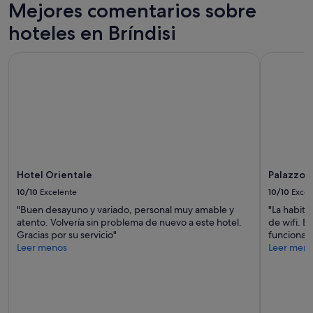
Mejores comentarios sobre
r
e
hoteles en Bríndisi
v
e
Hotel Orientale
Palazzo Vir
r
y
t
h
i
n
g
w
e
n
Hotel Orientale
Palazzo V
e
10/10
Excelente
10/10
Excel
e
"Buen desayuno y variado, personal muy amable y
"La habita
d
atento. Volvería sin problema de nuevo a este hotel.
de wifi. E
e
Gracias por su servicio"
funcional.
d
Leer menos
Leer men
t
o
k
n
o
w