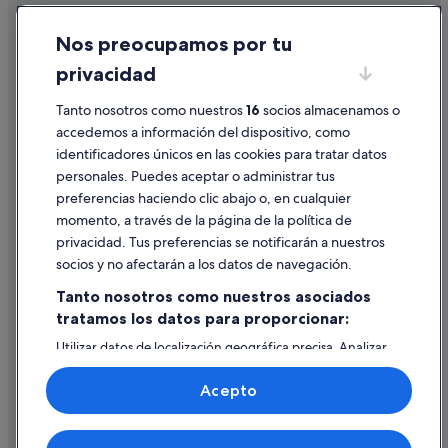
Cookies
Nos preocupamos por tu
Condiciones de uso
privacidad
Información legal/contacto
Tanto nosotros como nuestros
16
socios almacenamos o
Pautas sobre el contenido y cómo denunciar contenido
accedemos a información del dispositivo, como
identificadores únicos en las cookies para tratar datos
Ayuda
personales. Puedes aceptar o administrar tus
Ayuda
preferencias haciendo clic abajo o, en cualquier
momento, a través de la página de la política de
Cancelar un vuelo
privacidad. Tus preferencias se notificarán a nuestros
Cancelar una reserva de hotel o de un alquiler vacacional
socios y no afectarán a los datos de navegación.
Plazos de reembolso
Tanto nosotros como nuestros asociados
tratamos los datos para proporcionar:
Utilizar un cupón de Expedia
Utilizar datos de localización geográfica precisa. Analizar
Documentos para viajes internacionales
activamente las características del dispositivo para su
identificación. Almacenar la información en un dispositivo
Acepto
y/o acceder a ella. Publicidad y contenido personalizados,
medición de publicidad y contenido, investigación de
audiencia y desarrollo de servicios.
© 2026 Expedia, Inc., una empresa de Expedia Group. Todos los