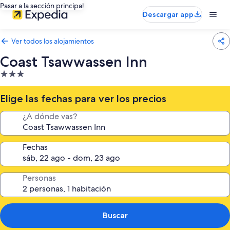
Pasar a la sección principal
Descargar app
Ver todos los alojamientos
Coast Tsawwassen Inn
Alojamiento
de
3.0 estrellas
Elige las fechas para ver los precios
¿A dónde vas?
Fechas
Personas
Buscar