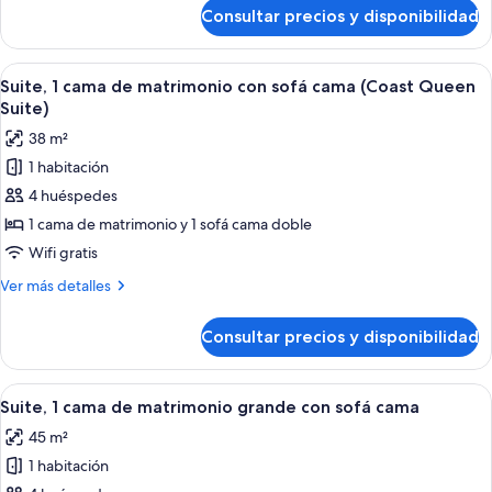
(Coast
de
Consultar precios y disponibilidad
Suite,
Two
2
Doubles
camas
Abrir
Habitación de hotel moderna con una c
Suite)
3
dobles
Suite, 1 cama de matrimonio con sofá cama (Coast Queen
todas
(Coast
Suite)
Two
las
38 m²
Doubles
fotos
Suite)
1 habitación
de
4 huéspedes
Suite,
1
1 cama de matrimonio y 1 sofá cama doble
cama
Wifi gratis
de
Más
Ver más detalles
matrimonio
detalles
con
de
Consultar precios y disponibilidad
Suite,
sofá
1
cama
cama
Abrir
Una habitación de hotel con una cama
(Coast
4
de
Suite, 1 cama de matrimonio grande con sofá cama
todas
matrimonio
Queen
45 m²
con
las
Suite)
sofá
1 habitación
fotos
cama