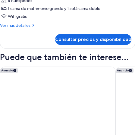
de
4 huéspedes
(Coast
Suite,
Queen
1 cama de matrimonio grande y 1 sofá cama doble
Suite)
1
Wifi gratis
cama
Más
Ver más detalles
de
detalles
matrimonio
de
Consultar precios y disponibilidad
Suite,
grande
1
con
cama
Puede que también te interese...
sofá
de
cama
matrimonio
grande
Newton Suite
Vancouve
Anuncio
Anuncio
con
sofá
cama