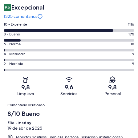
Excepcional
9,6
1325 comentarios
1116
10 - Excelente
1116
comentarios
175
8 - Bueno
175
de
comentarios
un
16
6 - Normal
16
de
total
comentarios
un
9
4 - Mediocre
9
de
de
total
comentarios
1325
un
9
2 - Horrible
9
de
de
con
total
comentarios
1325
un
una
de
de
con
total
puntuación
1325
un
una
de
9,8
9,6
9,8
de
con
total
puntuación
1325
Limpieza
Servicios
Personal
10
una
de
de
con
Comentarios
-
puntuación
1325
8
Comentario verificado
una
Excelente
de
con
-
puntuación
8/10 Bueno
6
una
Bueno
de
-
puntuación
Elia Linsday
4
Normal
19 de abr de 2025
de
-
2
Aspectos positivos: Limpieza, personal, servicios y instalaciones y