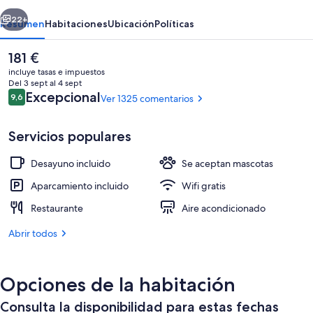
erior
Siguiente
22+
Resumen
Habitaciones
Ubicación
Políticas
El
181 €
precio
incluye tasas e impuestos
actual
Del 3 sept al 4 sept
es
Comentarios
Excepcional
9,6
Ver 1325 comentarios
9,6 de 10
de
181 €
Servicios populares
Desayuno incluido
Se aceptan mascotas
Exterior
Aparcamiento incluido
Wifi gratis
Restaurante
Aire acondicionado
Abrir todos
Opciones de la habitación
Consulta la disponibilidad para estas fechas