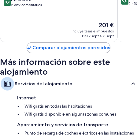
9,0
8,6
sobre
Richmond
2.45
sobre
2.359 comentarios
Colchones con acolchado adicional y cunas gratuitas
10,
by
10,
Baños con duchas y bañeras combinadas y artículos de higiene
Impresi
IHG
Excelente,
personal gratuitos
2.450 c
Fraser
2.359 comentarios
El
201 €
Lands
Televisiones de pantalla plana de 36 pulgadas con canales digitales
precio
incluye tasas e impuestos
actual
Zonas de estar independientes, frigoríficos y microondas
Del 7 sept al 8 sept
es
de
Comparar alojamientos parecidos
201 €
Más información sobre este
alojamiento
Servicios del alojamiento
Internet
Wifi gratis en todas las habitaciones
Wifi gratis disponible en algunas zonas comunes
Aparcamiento y servicios de transporte
Punto de recarga de coches eléctricos en las instalaciones