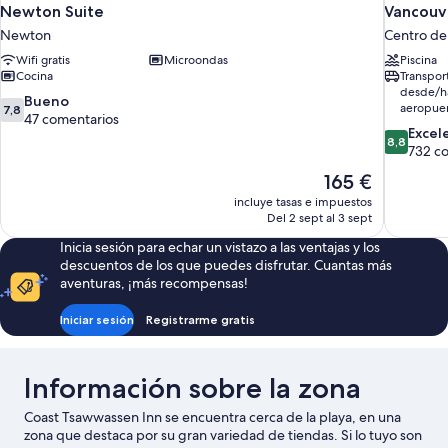
Newton Suite
Vancouve
Newton
Centro de
Wifi gratis
Microondas
Piscina
Cocina
Transpor
desde/ha
7.8
Bueno
aeropue
7,8
sobre
47 comentarios
8.8
Excel
10,
8,8
sobre
732 c
Bueno,
10,
47 comentarios
El
165 €
Excelente
precio
incluye tasas e impuestos
732 comen
actual
Del 2 sept al 3 sept
es
Inicia sesión para echar un vistazo a las ventajas y los
de
descuentos de los que puedes disfrutar. Cuantas más
165 €
aventuras, ¡más recompensas!
Iniciar sesión
Registrarme gratis
Información sobre la zona
Coast Tsawwassen Inn se encuentra cerca de la playa, en una
zona que destaca por su gran variedad de tiendas. Si lo tuyo son