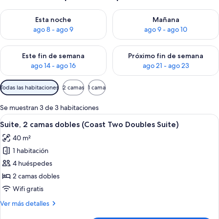
Consulta la disponibilidad para esta noche, ago 8 - ago 9
Consulta la disponibilidad pa
Esta noche
Mañana
ago 8 - ago 9
ago 9 - ago 10
Consulta la disponibilidad para este fin de semana, ago 14 - a
Consulta la disponibilidad par
Este fin de semana
Próximo fin de semana
ago 14 - ago 16
ago 21 - ago 23
Filtros
Todas las habitaciones
2 camas
1 cama
disponibles
para
Se muestran 3 de 3 habitaciones
las
Abrir
Habitación de hotel con dos camas, un
3
Suite, 2 camas dobles (Coast Two Doubles Suite)
habitaciones
todas
40 m²
las
1 habitación
fotos
de
4 huéspedes
Suite,
2 camas dobles
2
Wifi gratis
camas
Más
Ver más detalles
dobles
detalles