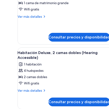
1 cama de matrimonio grande
Habitación
ejecutiva,
Wifi gratis
1
Más
Ver más detalles
cama
detalles
de
de
Habitación
matrimonio
ejecutiva,
grande
Consultar precios y disponibilida
1
(Mobility
cama
de
Accessible,
Abrir
Habitación de hotel con dos cama
matrimonio
4
Habitación Deluxe, 2 camas dobles (Hearing
Tub)
todas
grande
Accessible)
(Mobility
las
1 habitación
Accessible,
fotos
Tub)
4 huéspedes
de
2 camas dobles
Habitación
Deluxe,
Wifi gratis
2
Más
Ver más detalles
camas
detalles
de
dobles
Consultar precios y disponibilida
Habitación
(Hearing
Deluxe,