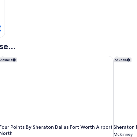
d
e...
Four Points By Sheraton Dallas Fort Worth Airport North
Sheraton 
Anuncio
Anuncio
Four Points By Sheraton Dallas Fort Worth Airport
Sheraton 
North
McKinney