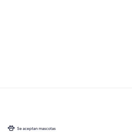
Bar (en el al
Se ofrece un
Se aceptan mascotas