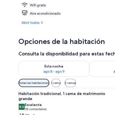
Wifi gratis
Vestíbulo
Aire acondicionado
Abrir todos
Opciones de la habitación
Consulta la disponibilidad para estas fec
Consulta la disponibilidad para esta noche, ago 8 - 
Consulta la d
Esta noche
ago 8 - ago 9
Filtros
Todas las habitaciones
1 cama
2 camas
disponibles
Abrir
Habitación de hotel con una cam
para
5
Habitación tradicional, 1 cama de matrimonio
todas
las
grande
las
habitaciones
Excelente
8,6
fotos
8,6 de 10
(115 comentarios)
115 comentarios
de