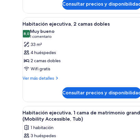
Consultar precios y disponibilida
Deluxe,
2
camas
Abrir
Habitación de hotel con dos cama
dobles
4
Habitación ejecutiva, 2 camas dobles
todas
Muy bueno
las
8,0
8,0 de 10
(1 comentario)
1 comentario
fotos
33 m²
de
4 huéspedes
Habitación
2 camas dobles
ejecutiva,
Wifi gratis
2
camas
Más
Ver más detalles
detalles
dobles
de
Consultar precios y disponibilida
Habitación
ejecutiva,
2
Abrir
Habitación de hotel con una cam
5
camas
Habitación ejecutiva, 1 cama de matrimonio gran
todas
dobles
(Mobility Accessible, Tub)
las
1 habitación
fotos
3 huéspedes
de