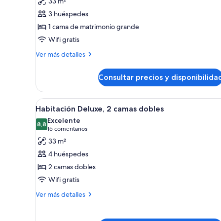
33 m²
Habitación
3 huéspedes
tradicional,
1 cama de matrimonio grande
1
Wifi gratis
cama
Más
de
Ver más detalles
detalles
matrimonio
de
grande
Consultar precios y disponibilida
Habitación
tradicional,
1
Abrir
Habitación de hotel con dos cama
4
cama
Habitación Deluxe, 2 camas dobles
todas
de
Excelente
matrimonio
las
8,8
8,8 de 10
(15 comentarios)
15 comentarios
grande
fotos
33 m²
de
4 huéspedes
Habitación
2 camas dobles
Deluxe,
Wifi gratis
2
camas
Más
Ver más detalles
detalles
dobles
de
Habitación