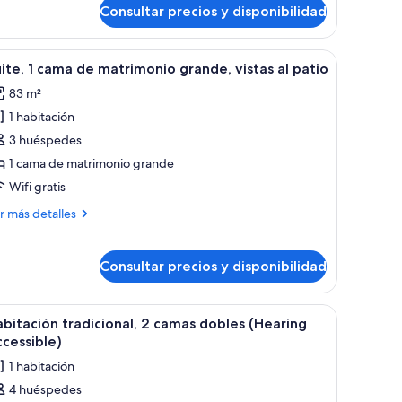
rande
Consultar precios y disponibilidad
ma
trimonio
boles.
, sillas y un amplio ventanal con vista a la ciudad.
brir
Una sala de estar moderna con un sofá seccion
ande
5
ite, 1 cama de matrimonio grande, vistas al patio
odas
83 m²
s
1 habitación
otos
e
3 huéspedes
ite,
1 cama de matrimonio grande
Wifi gratis
ama
ás
r más detalles
e
talles
atrimonio
ite,
rande,
Consultar precios y disponibilidad
stas
ma
as al cielo.
critorio, una silla, un televisor y un ventanal con vistas al cielo y árboles.
brir
Habitación de hotel con dos camas, un escritorio
4
bitación tradicional, 2 camas dobles (Hearing
atio
trimonio
odas
cessible)
ande,
s
tas
1 habitación
otos
4 huéspedes
tio
e