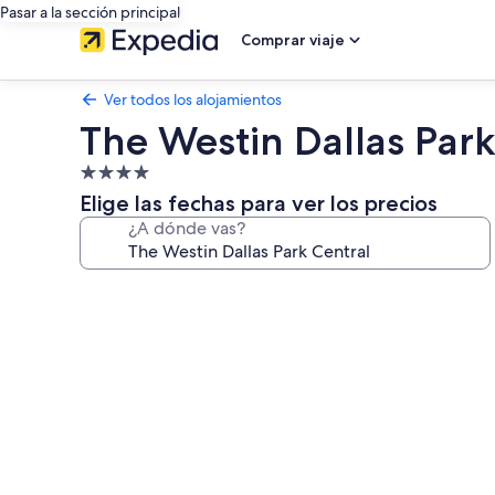
Pasar a la sección principal
Comprar viaje
Ver todos los alojamientos
The Westin Dallas Park
Alojamiento
de
Elige las fechas para ver los precios
4.0 estrellas
¿A dónde vas?
Galería
de
imágenes
de
The
Westin
Dallas