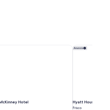
McKinney Hotel
Hyatt House Dallas/F
Anuncio
McKinney Hotel
Hyatt House Dallas/
Frisco