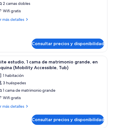
2 camas dobles
abitación
adicional,
Wifi gratis
ás
r más detalles
amas
talles
obles
bitación
Hearing
adicional,
ccessible)
Consultar precios y disponibilidad
mas
bles
boles.
critorio, una silla, un televisor y un ventanal con vistas al cielo y árboles.
brir
Edredones de plumas, caja fuerte, escritorio
earing
6
ite estudio, 1 cama de matrimonio grande, en
odas
cessible)
quina (Mobility Accessible, Tub)
s
1 habitación
otos
3 huéspedes
e
1 cama de matrimonio grande
uite
studio,
Wifi gratis
ás
r más detalles
ama
talles
e
Consultar precios y disponibilidad
ite
atrimonio
tudio,