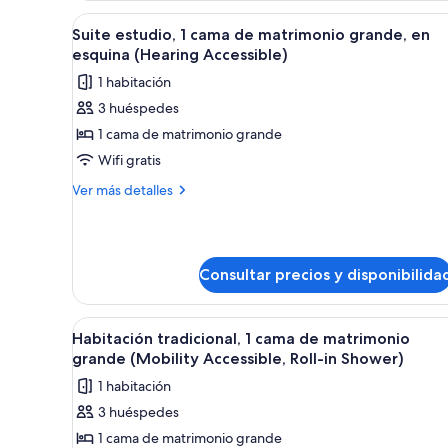
Accessible)
2
Abrir
Edredones de plumas, caja fuert
5
camas
Suite estudio, 1 cama de matrimonio grande, en
todas
dobles
esquina (Hearing Accessible)
(Hearing
las
1 habitación
Accessible)
fotos
3 huéspedes
de
1 cama de matrimonio grande
Suite
estudio,
Wifi gratis
1
Más
Ver más detalles
cama
detalles
de
de
Suite
matrimonio
estudio,
grande,
Consultar precios y disponibilida
1
en
cama
de
esquina
Abrir
Habitación de hotel con una cam
matrimonio
5
Habitación tradicional, 1 cama de matrimonio
(Hearing
todas
grande,
grande (Mobility Accessible, Roll-in Shower)
Accessible)
en
las
1 habitación
esquina
fotos
(Hearing
3 huéspedes
de
Accessible)
1 cama de matrimonio grande
Habitación