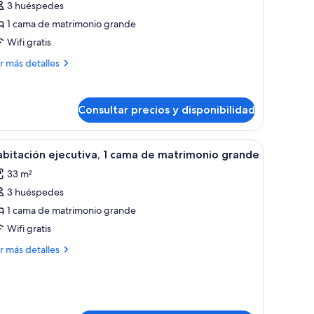
3 huéspedes
abitación
1 cama de matrimonio grande
eluxe,
Wifi gratis
ama
ás
r más detalles
talles
e
atrimonio
bitación
rande
Consultar precios y disponibilidad
luxe,
ma
boles.
itorio
brir
Habitación de hotel con una cama grande, un esc
4
bitación ejecutiva, 1 cama de matrimonio grande
odas
trimonio
33 m²
ande
s
3 huéspedes
otos
e
1 cama de matrimonio grande
abitación
Wifi gratis
ecutiva,
ás
r más detalles
talles
ama
bitación
e
ecutiva,
atrimonio