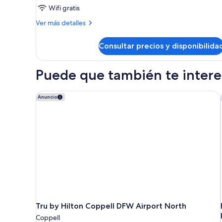
tradicional,
Wifi gratis
1
Más
Ver más detalles
cama
detalles
de
de
Consultar precios y disponibilida
Habitación
matrimonio
tradicional,
grande
1
Puede que también te interes
(Mobility
cama
de
Accessible,
matrimonio
Tru by Hilton Coppell DFW Airport North
Anuncio
Roll-
grande
in
(Mobility
Accessible,
Shower)
Roll-
in
Shower)
Tru by Hilton Coppell DFW Airport North
Coppell