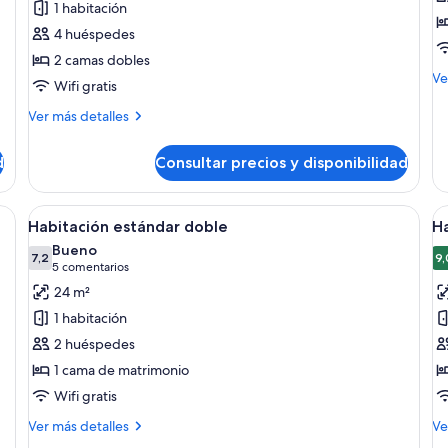
1 habitación
Habitación
H
4 huéspedes
familiar
c
2 camas dobles
doble
2
M
Ve
Wifi gratis
c
de
i
de
Más
Ver más detalles
Ha
detalles
co
de
d
Consultar precios y disponibilidad
2
Habitación
ca
familiar
in
doble
n una cama grande, un escritorio y vistas a un edificio histórico a través de
Abrir
Una habitación de hotel moderna con un
A
3
Habitación estándar doble
H
todas
t
Bueno
las
7,2
la
9,
7,2 de 10
(5 comentarios)
5 comentarios
fotos
f
24 m²
de
d
1 habitación
Habitación
H
2 huéspedes
estándar
e
1 cama de matrimonio
doble
d
Wifi gratis
Más
M
Ver más detalles
Ve
detalles
de