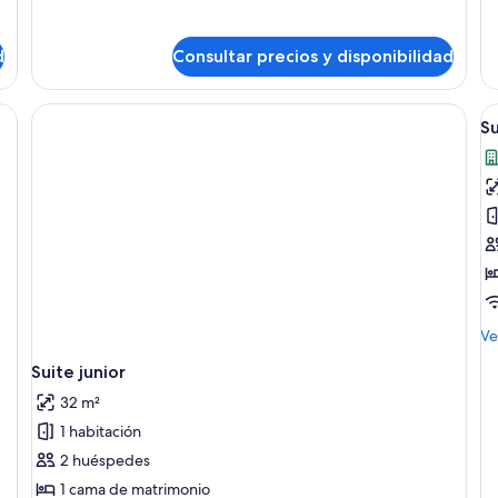
de
de
Habitación
Ha
estándar
ec
d
Consultar precios y disponibilidad
doble
do
A
Su
t
la
f
d
S
s
M
Ve
de
Suite junior
de
Su
32 m²
su
1 habitación
2 huéspedes
1 cama de matrimonio