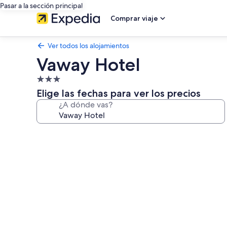
Pasar a la sección principal
Comprar viaje
Ver todos los alojamientos
Vaway Hotel
Alojamiento
de
Elige las fechas para ver los precios
3.0 estrellas
¿A dónde vas?
Galería
de
imágenes
de
Vaway
Hotel