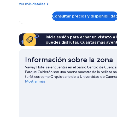
Más
Ver más detalles
detalles
de
Consultar precios y disponibilida
Habitación
Inicia sesión para echar un vistazo a
puedes disfrutar. Cuantas más aven
Información sobre la zona
Vaway Hotel se encuentra en el barrio Centro de Cuenca 
Parque Calderón son una buena muestra de la belleza nat
turísticos como Orquideario de la Universidad de Cuenc
Artesanías y Artes Populares y Jardín botánico de Cuen
Mostrar más