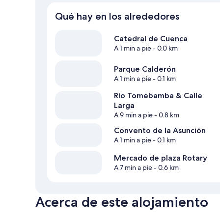
Qué hay en los alrededores
Catedral de Cuenca
A 1 min a pie
- 0.0 km
Parque Calderón
A 1 min a pie
- 0.1 km
Río Tomebamba & Calle
Larga
A 9 min a pie
- 0.8 km
Convento de la Asunción
A 1 min a pie
- 0.1 km
Mercado de plaza Rotary
A 7 min a pie
- 0.6 km
Acerca de este alojamiento