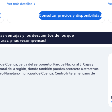
Más
M
Ver más detalles
Ve
detalles
de
de
de
d
Consultar precios y disponibilidad
Habitación
Ha
 las ventajas y los descuentos de los que
turas, ¡más recompensas!
de Cuenca, cerca del aeropuerto. Parque Nacional El Cajas y
ural de la región, donde también puedes acercarte a atractivos
a o Planetario municipal de Cuenca. Centro Interamericano de
ca también merecen la pena.
Ver guía de viaje de Cuenca