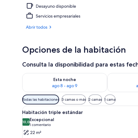
Desayuno disponible
Restaurante
Servicios empresariales
Abrir todos
Opciones de la habitación
Consulta la disponibilidad para estas fec
Consulta la disponibilidad para esta noche, ago 8 - 
Consulta la d
Esta noche
ago 8 - ago 9
Filtros
Todas las habitaciones
3 camas o más
2 camas
1 cama
disponibles
Abrir
Habitación de hotel con dos c
para
7
Habitación triple estándar
todas
las
Excepcional
las
10,0
habitaciones
10,0 de 10
(1 comentario)
1 comentario
fotos
22 m²
de