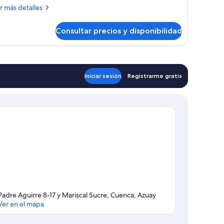
ás
r más detalles
talles
Consultar precios y disponibilidad
bitación
Iniciar sesión
Registrarme gratis
Padre Aguirre 8-17 y Mariscal Sucre, Cuenca, Azuay
Ver en el mapa