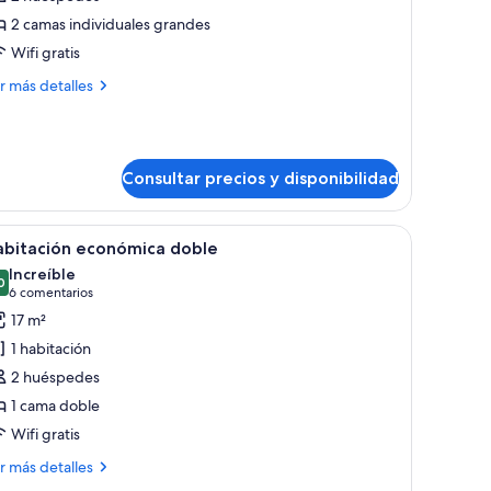
abitación
2 camas individuales grandes
on
Wifi gratis
ás
r más detalles
amas
talles
ndividuales
bitación
n
Consultar precios y disponibilidad
mas
dividuales
 amplios ventanales.
 escritorio de madera, una silla azul oscuro, una cama con ropa de cama blan
brir
Una habitación de hotel con cama, escritorio,
6
abitación económica doble
odas
Increíble
s
0
9,0 de 10
(6 comentarios)
6 comentarios
otos
17 m²
e
1 habitación
abitación
2 huéspedes
conómica
1 cama doble
oble
Wifi gratis
ás
r más detalles
talles