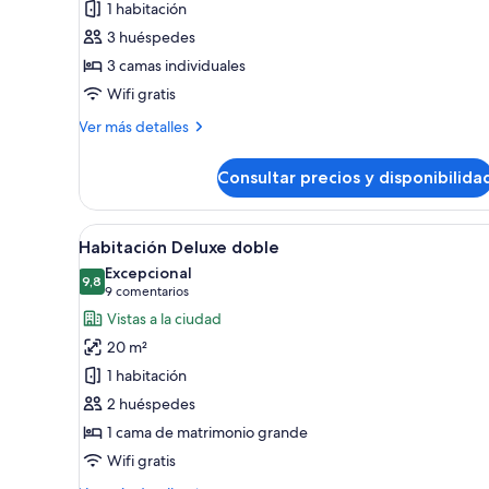
1 habitación
Habitación
3 huéspedes
triple
3 camas individuales
estándar
Wifi gratis
Más
Ver más detalles
detalles
de
Consultar precios y disponibilida
Habitación
triple
estándar
Abrir
Habitación de hotel moderna co
9
Habitación Deluxe doble
todas
Excepcional
las
9,8
9,8 de 10
(9 comentarios)
9 comentarios
fotos
Vistas a la ciudad
de
20 m²
Habitación
1 habitación
Deluxe
2 huéspedes
doble
1 cama de matrimonio grande
Wifi gratis