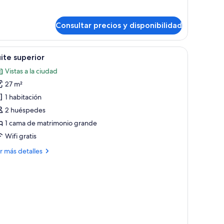
bitación
onómica
Consultar precios y disponibilidad
ble
brir
Un dormitorio moderno con una cama grande, v
4
ite superior
odas
Vistas a la ciudad
s
27 m²
otos
e
1 habitación
uite
2 huéspedes
uperior
1 cama de matrimonio grande
Wifi gratis
ás
r más detalles
talles
ite
perior