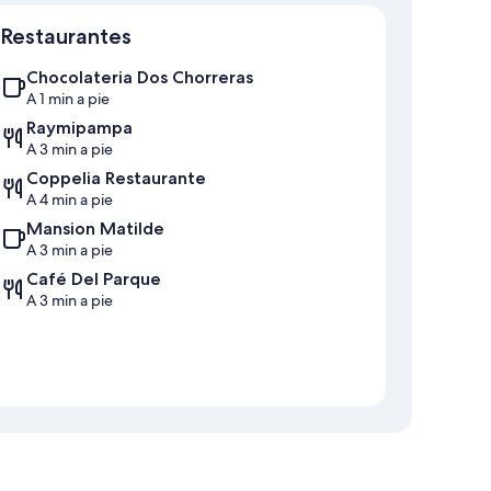
Mapa
Restaurantes
Chocolateria Dos Chorreras
A 1 min a pie
Raymipampa
A 3 min a pie
Coppelia Restaurante
A 4 min a pie
Mansion Matilde
A 3 min a pie
Café Del Parque
A 3 min a pie