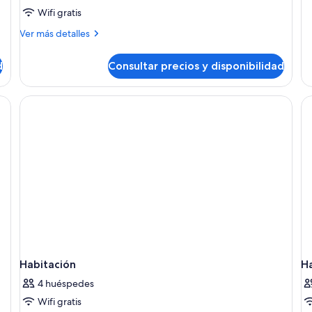
Wifi gratis
Más
Ver más detalles
detalles
de
d
Consultar precios y disponibilidad
Suite
junior
Habitación
H
4 huéspedes
Wifi gratis