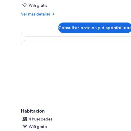
Wifi gratis
Más
Ver más detalles
detalles
de
Consultar precios y disponibilida
Suite
estudio
estándar
Habitación
4 huéspedes
Wifi gratis