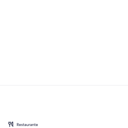
Pasillo
Suite superio
Restaurante