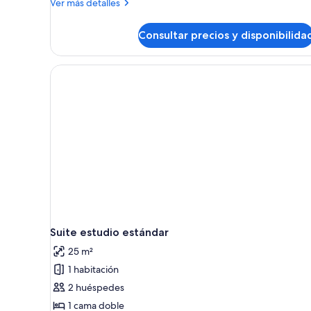
Más
Ver más detalles
detalles
de
Consultar precios y disponibilida
Habitación
Deluxe
doble
Suite estudio estándar
25 m²
1 habitación
2 huéspedes
1 cama doble