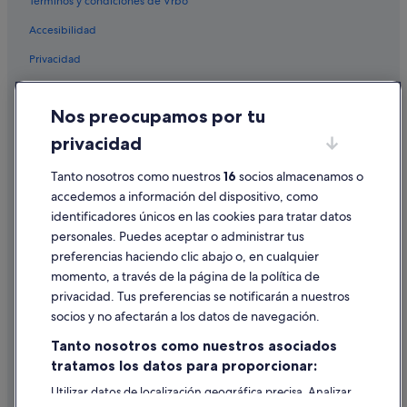
Términos y condiciones de Vrbo
Accesibilidad
Privacidad
Cookies
Nos preocupamos por tu
Condiciones de uso
privacidad
Información legal/contacto
Pautas sobre el contenido y cómo denunciar contenido
Tanto nosotros como nuestros
16
socios almacenamos o
accedemos a información del dispositivo, como
identificadores únicos en las cookies para tratar datos
Ayuda
personales. Puedes aceptar o administrar tus
Ayuda
preferencias haciendo clic abajo o, en cualquier
momento, a través de la página de la política de
Cancelar un vuelo
privacidad. Tus preferencias se notificarán a nuestros
Cancelar una reserva de hotel o de un alquiler vacacional
socios y no afectarán a los datos de navegación.
Plazos de reembolso
Tanto nosotros como nuestros asociados
tratamos los datos para proporcionar:
Utilizar un cupón de Expedia
Utilizar datos de localización geográfica precisa. Analizar
Documentos para viajes internacionales