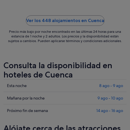
ago
al
31
ago
Ver los 448 alojamientos en Cuenca
Precio más bajo por noche encontrado en las últimas 24 horas para una
estancia de 1 noche y 2 adultos. Los precios y la disponibilidad están
sujetos a cambios. Pueden aplicarse términos y condiciones adicionales.
Consulta la disponibilidad en
hoteles de Cuenca
Comprueba
Esta noche
8 ago - 9 ago
los
precios
Comprueba
Mañana por la noche
9 ago - 10 ago
en
los
Cuenca
precios
Comprueba
Próximo fin de semana
14 ago - 16 ago
para
en
los
esta
Cuenca
precios
Alójate cerca de las atracciones
noche,
para
en