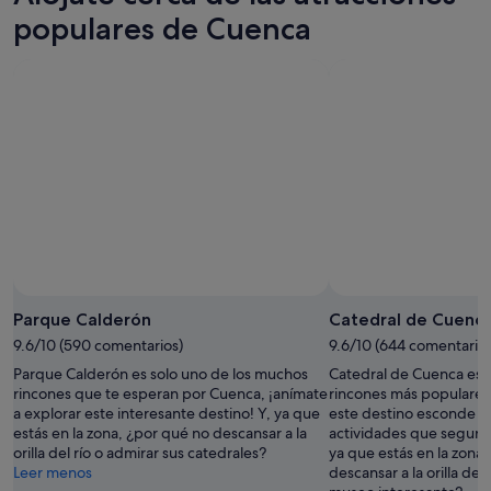
8
mañana
Cuenca
populares de Cuenca
ago
por
para
-
la
el
9
noche,
próximo
ago
9
fin
ago
de
-
semana,
10
14
ago
ago
-
16
ago
Parque Calderón
Catedral de Cuenc
9.6/10 (590 comentarios)
9.6/10 (644 comentarios
Parque Calderón es solo uno de los muchos
Catedral de Cuenca es, 
rincones que te esperan por Cuenca, ¡anímate
rincones más populare
a explorar este interesante destino! Y, ya que
este destino esconde mu
estás en la zona, ¿por qué no descansar a la
actividades que seguro
orilla del río o admirar sus catedrales?
ya que estás en la zona
Leer menos
descansar a la orilla del 