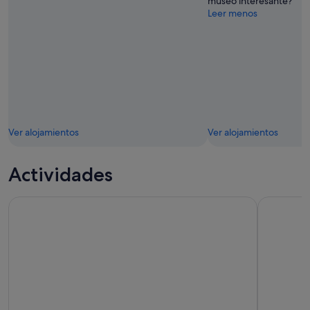
museo interesante?
Leer menos
Ver alojamientos
Ver alojamientos
Actividades
Excursión de medio día al Parque Nacional de las Cajas de
Cuenca-Ec 