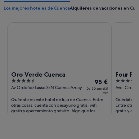
Los mejores hoteles de Cuenca
Alquileres de vacaciones en Cu
Oro Verde Cuenca
Four Points
Oro Verde Cuenca
Four Po
4.5
El
3.5
95 €
out
precio
out
Av Ordóñez Lasso S/N Cuenca Azuay
Ave. Circunv
Del 30 ago al 31
ago
II Cuenca
of
es
of
Quédate en este hotel de lujo de Cuenca. Entre
Quédate en 
5
de
5
otras cosas, cuenta con desayuno gratis, wifi
Entre otras 
95 €
gratis y aparcamiento gratuito. Algo que los
gratis y apa
por
huéspedes destacan ...
huéspedes d
noche
del
30