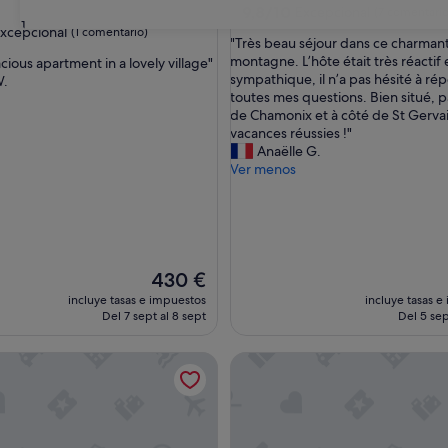
9.8
9,8/10
Excepcional
(7 comentario
31
sobre
xcepcional
(1 comentario)
"
"Très beau séjour dans ce charmant
10,
T
montagne. L’hôte était très réactif 
cious apartment in a lovely village"
Excepcional,
r
sympathique, il n’a pas hésité à ré
W.
(7 comentarios)
nal,
è
toutes mes questions. Bien situé, p
ario)
s
de Chamonix et à côté de St Gervai
b
vacances réussies !"
e
Anaëlle G.
a
Ver menos
u
s
é
j
o
El
u
430 €
precio
r
incluye tasas e impuestos
incluye tasas e
actual
d
Del 7 sept al 8 sept
Del 5 sep
es
a
de
n
km, bus 50m, train ski areas 850m
ns d'Angelina - luxury stay for 8 close to pistes - OVO Networ
l'Hermine: Espectacular chale
430 €
s
c
e
c
h