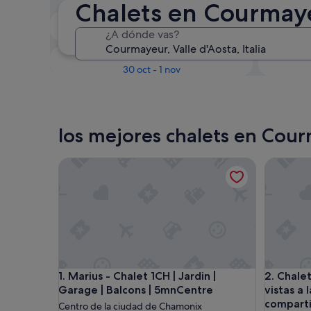
Chalets en Courmay
En dos semanas
¿A dónde vas?
21 ago - 23 ago
Dentro de tres meses
D
30 oct - 1 nov
los mejores chalets en Cou
Marius - Chalet 1CH | Jardin | Garage | Balcons | 
Chalet 'V
Marius - Chalet 1CH | Jardin | Garage | Balcons | 
Chalet 'V
1. Marius - Chalet 1CH | Jardin |
2. Chale
Garage | Balcons | 5mnCentre
vistas a 
comparti
Centro de la ciudad de Chamonix