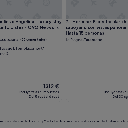
a
r
m
a
km, bus 50m, train ski areas 850m
ns d'Angelina - luxury stay for 8 close to pistes - OVO Networ
l'Hermine: Espectacular chale
ulins d'Angelina - luxury stay
7. l'Hermine: Espectacular ch
n
ose to pistes - OVO Network
saboyano con vistas panorám
t
Hasta 15 personas
c
h
xcepcional
(33 comentarios)
La Plagne-Tarentaise
a
 l'accueil, l'emplacement"
l
ne D.
e
nal,
t
ntarios)
d
e
m
o
n
El
1312 €
t
precio
incluye tasas e impuestos
incluye tasas e
a
actual
Del 5 sept al 6 sept
Del 30 ag
g
es
n
de
e
1312 €
.
L
a una estancia de 1 noche y 2 adultos. Los precios y la disponibilidad están sujeto
’