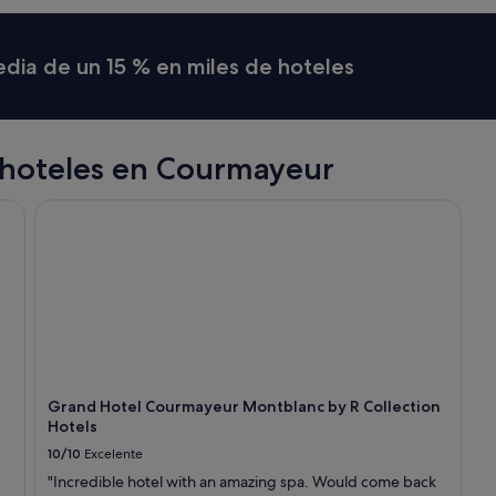
s
s
y
media de un 15 % en miles de hoteles
m
p
a
t
h
 hoteles en Courmayeur
i
q
Grand Hotel Courmayeur Montblanc by R Collection Hote
u
e
,
i
l
n
’
a
p
a
Grand Hotel Courmayeur Montblanc by R Collection
s
Hotels
h
é
10/10
Excelente
s
"Incredible hotel with an amazing spa. Would come back
i