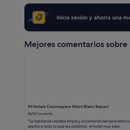
h
aplicarse
a
términos
d
y
Inicia sesión y ahorra una 
e
condiciones
v
adicionales.
e
r
y
Mejores comentarios sobre
t
h
IH Hotels Courmayeur Mont Blanc Resort
i
n
g
w
e
n
e
e
d
e
IH Hotels Courmayeur Mont Blanc Resort
d
(
10/10
Excelente
e
"La habitación estaba limpia y el personal siempre estuvo
v
atento a todo lo que les pedimos, el hotel muy bien
e