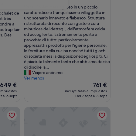
sobre
s)
"
"Pros: Chalet meraviglioso in un piccolo,
10,
P
caratteristico e tranquillissimo villaggetto in
 chalet de
Excepcional,
r
uno scenario innevato e fiabesco. Struttura
et très
(1 comentario)
o
ristrutturata di recente con gusto e cura
pondre à
s
minuziosa dei dettagli, dall'atmosfera calda
as trop loin
:
ed accogliente. Estremamente pulita e
s. Des
C
provvista di tutto: particolarmente
h
apprezzatti i prodotti per l'igiene personale,
a
le forniture della cucina nonché tutti i giochi
l
di società messi a disposizionedegli ospiti. Ci
e
è piaciuta talmente tanto che abbiamo deciso
t
di disdire la...
m
Viajero anónimo
e
Ver menos
r
El
El
649 €
761 €
a
precio
precio
 impuestos
incluye tasas e impuestos
v
actual
actual
t al 6 sept
Del 7 sept al 8 sept
i
es
es
g
de
de
k
t saboyano con vistas panorámicas – Hasta 15 personas
Chalet "Pierre d'Anatase" con vistas a la montaña, te
l
649 €
761 €
i
o
s
o