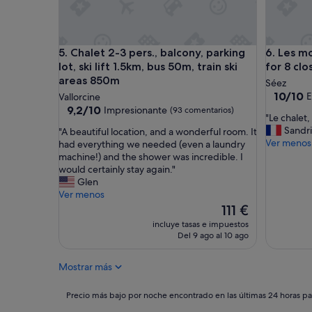
t
i
n
a
Chalet 2-3 pers., balcony, parking lot, ski lift 1.5
Les mouli
5. Chalet 2-3 pers., balcony, parking
6. Les mo
l
lot, ski lift 1.5km, bus 50m, train ski
for 8 cl
o
areas 850m
v
Séez
10.0
e
10/10
E
Vallorcine
sobre
l
9.2
9,2/10
Impresionante
(93 comentarios)
"
"Le chalet,
10,
y
sobre
L
Sandri
"
"A beautiful location, and a wonderful room. It
Excepcio
v
10,
e
Ver menos
A
had everything we needed (even a laundry
(33 come
i
Impresionante,
c
b
machine!) and the shower was incredible. I
l
(93 comentarios)
h
e
would certainly stay again."
l
a
a
Glen
a
l
u
Ver menos
g
e
t
El
e
111 €
t
i
precio
"
incluye tasas e impuestos
,
f
actual
Del 9 ago al 10 ago
l
u
es
'
l
de
Mostrar más
a
l
111 €
c
o
c
c
Precio
Precio más bajo por noche encontrado en las últimas 24 horas par
u
a
más