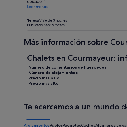
ubicado. "
n
Leer menos
a
l
a
Teresa
Viaje de 5 noches
u
Publicado hace 6 meses
n
d
r
Más información sobre Co
y
m
a
Chalets en Courmayeur: in
c
h
Número de comentarios de huéspedes
i
Número de alojamientos
n
Precio más bajo
e
Precio más alto
!
)
a
n
Te acercamos a un mundo de
d
t
h
e
Alojamientos
Vuelos
Paquetes
Coches
Alquileres de v
s