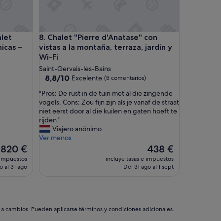
i
n
u
n
k
t saboyano con vistas panorámicas – Hasta 15 personas
Chalet "Pierre d'Anatase" con vistas a la montaña, te
alet
8. Chalet "Pierre d'Anatase" con
p
icas –
vistas a la montaña, terraza, jardín y
i
c
Wi-Fi
c
Saint-Gervais-les-Bains
o
8.8
8,8/10
Excelente
(5 comentarios)
l
sobre
o
"
"Pros: De rust in de tuin met al die zingende
10,
,
P
vogels. Cons: Zou fijn zijn als je vanaf de straat
Excelente,
c
r
niet eerst door al die kuilen en gaten hoeft te
(5 comentarios)
a
o
rijden."
r
s
Viajero anónimo
a
:
Ver menos
t
D
El
El
820 €
438 €
t
e
precio
precio
 impuestos
incluye tasas e impuestos
e
r
actual
actual
o al 31 ago
Del 31 ago al 1 sept
r
u
es
es
i
s
de
de
s
t
820 €
438 €
t
i
i
n
s a cambios. Pueden aplicarse términos y condiciones adicionales.
c
d