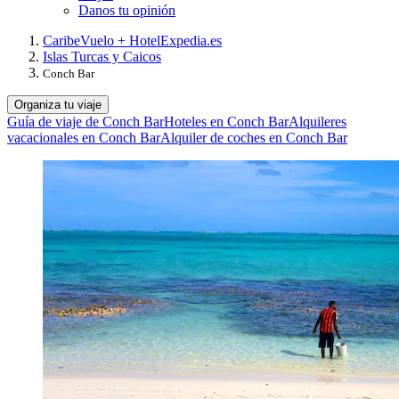
Danos tu opinión
Caribe
Vuelo + Hotel
Expedia.es
Islas Turcas y Caicos
Conch Bar
Organiza tu viaje
Guía de viaje de Conch Bar
Hoteles en Conch Bar
Alquileres
vacacionales en Conch Bar
Alquiler de coches en Conch Bar