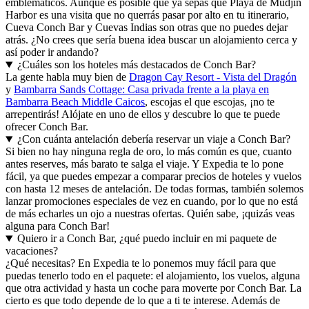
emblemáticos. Aunque es posible que ya sepas que Playa de Mudjin
Harbor es una visita que no querrás pasar por alto en tu itinerario,
Cueva Conch Bar y Cuevas Indias son otras que no puedes dejar
atrás. ¿No crees que sería buena idea buscar un alojamiento cerca y
así poder ir andando?
¿Cuáles son los hoteles más destacados de Conch Bar?
La gente habla muy bien de
Dragon Cay Resort - Vista del Dragón
y
Bambarra Sands Cottage: Casa privada frente a la playa en
Bambarra Beach Middle Caicos
, escojas el que escojas, ¡no te
arrepentirás! Alójate en uno de ellos y descubre lo que te puede
ofrecer Conch Bar.
¿Con cuánta antelación debería reservar un viaje a Conch Bar?
Si bien no hay ninguna regla de oro, lo más común es que, cuanto
antes reserves, más barato te salga el viaje. Y Expedia te lo pone
fácil, ya que puedes empezar a comparar precios de hoteles y vuelos
con hasta 12 meses de antelación. De todas formas, también solemos
lanzar promociones especiales de vez en cuando, por lo que no está
de más echarles un ojo a nuestras ofertas. Quién sabe, ¡quizás veas
alguna para Conch Bar!
Quiero ir a Conch Bar, ¿qué puedo incluir en mi paquete de
vacaciones?
¿Qué necesitas? En Expedia te lo ponemos muy fácil para que
puedas tenerlo todo en el paquete: el alojamiento, los vuelos, alguna
que otra actividad y hasta un coche para moverte por Conch Bar. La
cierto es que todo depende de lo que a ti te interese. Además de