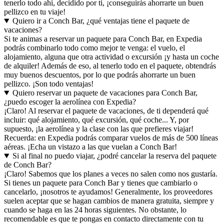
tenerlo todo ahí, decidido por ti, ¡conseguirás ahorrarte un buen
pellizco en tu viaje!
Quiero ir a Conch Bar, ¿qué ventajas tiene el paquete de
vacaciones?
Si te animas a reservar un paquete para Conch Bar, en Expedia
podrás combinarlo todo como mejor te venga: el vuelo, el
alojamiento, alguna que otra actividad o excursión ¡y hasta un coche
de alquiler! Además de eso, al tenerlo todo en el paquete, obtendrás
muy buenos descuentos, por lo que podrás ahorrarte un buen
pellizco. ¡Son todo ventajas!
Quiero reservar un paquete de vacaciones para Conch Bar,
¿puedo escoger la aerolínea con Expedia?
¡Claro! Al reservar el paquete de vacaciones, de ti dependerá qué
incluir: qué alojamiento, qué excursión, qué coche... Y, por
supuesto, ¡la aerolínea y la clase con las que prefieres viajar!
Recuerda: en Expedia podrás comparar vuelos de más de 500 líneas
aéreas. ¡Echa un vistazo a las que vuelan a Conch Bar!
Si al final no puedo viajar, ¿podré cancelar la reserva del paquete
de Conch Bar?
¡Claro! Sabemos que los planes a veces no salen como nos gustaría.
Si tienes un paquete para Conch Bar y tienes que cambiarlo o
cancelarlo, ¡nosotros te ayudamos! Generalmente, los proveedores
suelen aceptar que se hagan cambios de manera gratuita, siempre y
cuando se haga en las 24 horas siguientes. No obstante, lo
recomendable es que te pongas en contacto directamente con tu