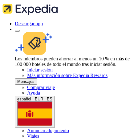
Descargar app
Los miembros pueden ahorrar al menos un 10 % en más de
100 000 hoteles de todo el mundo tras iniciar sesión.
Iniciar sesión
Más información sobre Expedia Rewards
Mensajes
Comprar viaje
Ayuda
español · EUR · ES
Anunciar alojamiento
Viajes