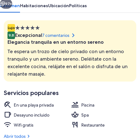
Caicos
97+
Resumen
Habitaciones
Ubicación
Políticas
Alojamiento
Lujo
de
Excepcional
7 comentarios
9,8
5.0 estrellas
Elegancia tranquila en un entorno sereno
Te espera un trozo de cielo privado con un entorno
tranquilo y un ambiente sereno. Deléitate con la
excelente cocina, relájate en el salón o disfruta de un
Una piscina al aire libre, sombrillas, t
relajante masaje.
Servicios populares
En una playa privada
Piscina
Desayuno incluido
Spa
Wifi gratis
Restaurante
Abrir todos