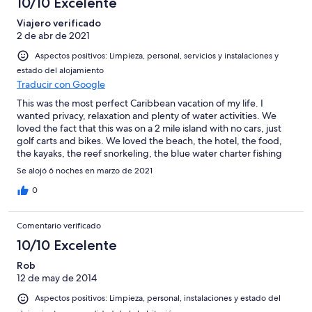
10/10 Excelente
Viajero verificado
2 de abr de 2021
Aspectos positivos: Limpieza, personal, servicios y instalaciones y
estado del alojamiento
Traducir con Google
This was the most perfect Caribbean vacation of my life. I
wanted privacy, relaxation and plenty of water activities. We
loved the fact that this was on a 2 mile island with no cars, just
golf carts and bikes. We loved the beach, the hotel, the food,
the kayaks, the reef snorkeling, the blue water charter fishing
and outstanding massage. Oh, did I mention how gourmet all
Se alojó 6 noches en marzo de 2021
the meals were? Amazing
0
Comentario verificado
10/10 Excelente
Rob
12 de may de 2014
Aspectos positivos: Limpieza, personal, instalaciones y estado del