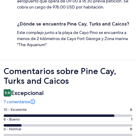
aeropuerto que opera de 09:00 a 16:30 previa petición. Se
cobra un cargo de 976.00 USD por habitación.
¿Dónde se encuentra Pine Cay, Turks and Caicos?
Este complejo junto a la playa de Cayo Pino se encuentra a
menos de 2 kilómetros de Cayo Fort George y Zona marina
"The Aquarium".
Comentarios
Comentarios sobre Pine Cay,
Turks and Caicos
Excepcional
9,8
7 comentarios
6
10 - Excelente
6
comentarios
1
8 - Bueno
1
de
comentarios
un
0
6 - Normal
0
de
total
comentarios