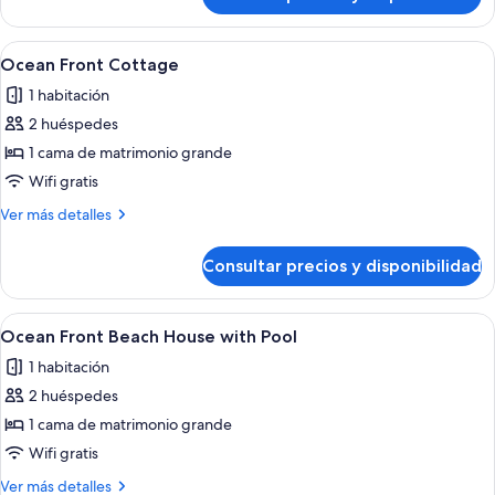
Ocean
Front
Suite
Abrir
Un dormitorio moderno con una cama gr
1
Ocean Front Cottage
todas
1 habitación
las
2 huéspedes
fotos
de
1 cama de matrimonio grande
Ocean
Wifi gratis
Front Cottage
Más
Ver más detalles
detalles
de
Consultar precios y disponibilidad
Ocean
Front Cottage
Abrir
Una casa moderna frente a la playa con
1
Ocean Front Beach House with Pool
todas
1 habitación
las
2 huéspedes
fotos
de
1 cama de matrimonio grande
Ocean
Wifi gratis
Front
Más
Ver más detalles