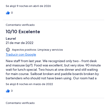
Se alojó 9 noches en abril de 2026
0
Comentario verificado
10/10 Excelente
Laurel
21 de mar de 2022
Aspectos positivos: Limpieza y servicios
Traducir con Google
New staff from last year. We recognized only two - front desk
and massuse (sp?). Food was excellent, but very slow. 90 minute
wait for lunch special. Two hours at one dinner and still waiting
for main course. Sailboat broken and paddle boards broken by
bartenders who should not have been using. Our room had a
broken door. We pointed it out and housekeeper said it had
Se alojó 8 noches en marzo de 2022
been on maintenance’s radar for a while. However. Maintenance
came in two days and repaired it completely. These are minor;
3
we already reserved our week for next year. Our own private
slice of heaven.
Comentario verificado