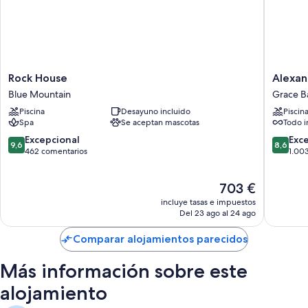
Rock
Alexand
Rock House
Alexand
House
Resort
Blue Mountain
Grace B
Blue
-
Piscina
Desayuno incluido
Piscin
Mountain
All-
Spa
Se aceptan mascotas
Todo i
Inclusiv
Grace
9.6
8.6
Excepcional
Exc
9,6
8,6
Bay
sobre
sobre
462 comentarios
1.00
10,
10,
Excepcional,
Excelent
El
703 €
462 comentarios
1.003 c
precio
incluye tasas e impuestos
actual
Del 23 ago al 24 ago
es
de
Comparar alojamientos parecidos
703 €
Más información sobre este
alojamiento