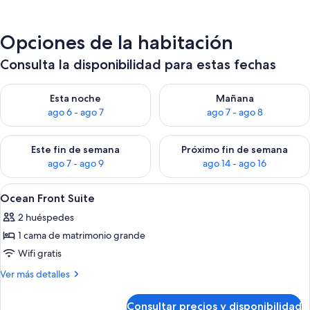
Opciones de la habitación
Consulta la disponibilidad para estas fechas
Consulta la disponibilidad para esta noche, ago 6 - ago 7
Consulta la disponibilidad pa
Esta noche
Mañana
ago 6 - ago 7
ago 7 - ago 8
Consulta la disponibilidad para este fin de semana, ago 7 - ag
Consulta la disponibilidad par
Este fin de semana
Próximo fin de semana
ago 7 - ago 9
ago 14 - ago 16
Abrir
Un baño moderno con tocador de made
16
Ocean Front Suite
todas
2 huéspedes
las
1 cama de matrimonio grande
fotos
de
Wifi gratis
Ocean
Más
Ver más detalles
Front
detalles
de
Suite
Consultar precios y disponibilidad