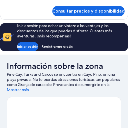
Beach
detalles
House
de
Consultar precios y disponibilidad
Ocean
with
Front
Pool
Beach
Inicia sesión para echar un vistazo a las ventajas y los
House
descuentos de los que puedes disfrutar. Cuantas más
with
aventuras, ¡más recompensas!
Pool
Iniciar sesión
Registrarme gratis
Información sobre la zona
Pine Cay, Turks and Caicos se encuentra en Cayo Pino, en una
playa privada. No te pierdas atracciones turísticas tan populares
como Granja de caracolas Provo antes de sumergirte en la
belleza natural de la zona en Cayo Fort George y Zona marina
Mostrar más
"The Aquarium". También merece la pena acercarse a Cayo Little
Water y Playa Leeward. Tendrás oportunidad de disfrutar del
agua realizando actividades como submarinismo, esquí acuático
o paravelismo, pero también podrás vivir grandes aventuras
practicando las rutas a pie o en bicicleta en las inmediaciones.
Ver guía de viaje de Cayo Pino