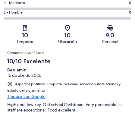
un
0
4 - Mediocre
0
de
de
total
comentarios
7
un
0
2 - Horrible
0
de
de
con
total
comentarios
7
un
una
de
de
con
total
puntuación
7
un
una
de
10
10
9,0
de
con
total
puntuación
7
Limpieza
Ubicación
Personal
10
una
de
de
con
Comentarios
-
puntuación
7
8
Comentario verificado
una
Excelente
de
con
-
puntuación
10/10 Excelente
6
una
Bueno
de
-
puntuación
Benjamin
4
Normal
16 de abr de 2026
de
-
2
Aspectos positivos: Limpieza, personal, servicios y instalaciones y
Mediocre
-
estado del alojamiento
Horrible
Traducir con Google
High end, low key. Old school Caribbean. Very personable, all
staff are exceptional. Food excellent.