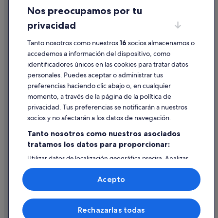
Nos preocupamos por tu
Condiciones de uso
privacidad
Información legal/contacto
Tanto nosotros como nuestros
16
socios almacenamos o
Pautas sobre el contenido y cómo denunciar contenido
accedemos a información del dispositivo, como
identificadores únicos en las cookies para tratar datos
Ayuda
personales. Puedes aceptar o administrar tus
Ayuda
preferencias haciendo clic abajo o, en cualquier
momento, a través de la página de la política de
Cancelar un vuelo
privacidad. Tus preferencias se notificarán a nuestros
Cancelar una reserva de hotel o de un alquiler vacacional
socios y no afectarán a los datos de navegación.
Plazos de reembolso
Tanto nosotros como nuestros asociados
tratamos los datos para proporcionar:
Utilizar un cupón de Expedia
Utilizar datos de localización geográfica precisa. Analizar
Documentos para viajes internacionales
activamente las características del dispositivo para su
identificación. Almacenar la información en un dispositivo
Acepto
y/o acceder a ella. Publicidad y contenido personalizados,
medición de publicidad y contenido, investigación de
audiencia y desarrollo de servicios.
© 2026 Expedia, Inc., una empresa de Expedia Group. Todos los
Rechazarlas todas
Lista de asociados (proveedores)
derechos reservados. Expedia y el logotipo de Expedia son marcas