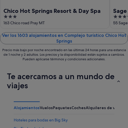
Chico Hot Springs Resort & Day Spa
Sage
3
4
out
out
163 Chico road Pray MT
55 Sage
of
of
5
5
Ver los 1603 alojamientos en Complejo turístico Chico Hot
Springs
Precio más bajo por noche encontrado en las últimas 24 horas para una estancia
de 1 noche y 2 adultos. Los precios y la disponibilidad están sujetos a cambios.
Pueden aplicarse términos y condiciones adicionales.
Te acercamos a un mundo de
viajes
Alojamientos
Vuelos
Paquetes
Coches
Alquileres de vacaci
Hoteles para bodas en Big Sky