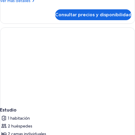
Más
Ver más detalles
balcón
detalles
(4
de
Consultar precios y disponibilidad
Apartamento,
Adults
2
+
habitaciones,
Children)
balcón
(4
Adults
+
Children)
Estudio
1 habitación
2 huéspedes
2 camas individuales