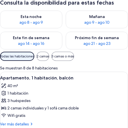
Consulta la disponibilidad para estas fechas
Consulta la disponibilidad para esta noche, ago 8 - ago 9
Consulta la disponibilidad pa
Esta noche
Mañana
ago 8 - ago 9
ago 9 - ago 10
Consulta la disponibilidad para este fin de semana, ago 14 - a
Consulta la disponibilidad par
Este fin de semana
Próximo fin de semana
ago 14 - ago 16
ago 21 - ago 23
Filtros
Todas las habitaciones
2 camas
3 camas o más
disponibles
para
Se muestran 8 de 8 habitaciones
las
Abrir
Una habitación de hotel con cama, cort
5
Apartamento, 1 habitación, balcón
habitaciones
todas
40 m²
las
1 habitación
fotos
de
3 huéspedes
Apartamento,
2 camas individuales y 1 sofá cama doble
1
Wifi gratis
habitación,
Más
Ver más detalles
balcón