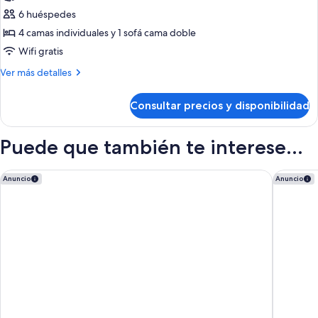
6 huéspedes
4 camas individuales y 1 sofá cama doble
Wifi gratis
Más
Ver más detalles
detalles
de
Consultar precios y disponibilidad
Apartamento,
2
habitaciones
Puede que también te interese...
(5
Adults
+
Melia Cala Galdana - Menorca
Villa Le 
Anuncio
Anuncio
Child)