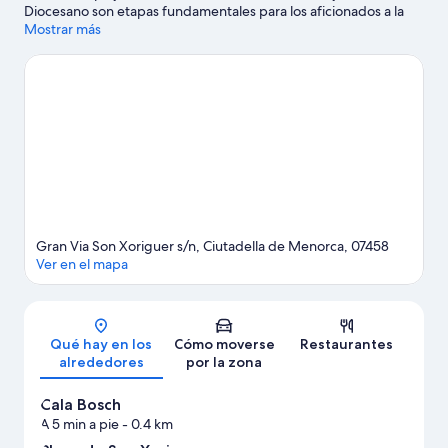
Diocesano son etapas fundamentales para los aficionados a la
cultura en esta región, donde también puedes acercarte a
Mostrar más
lugares emblemáticos como Faro de Cap d'Artrutx y Torre des
Castellar. Parque acuático Aquarock y Líthica - Canteras de s
´Hostal también merecen la pena.
Ver guía de viaje de
Ciudadela de Menorca
Ver más apartoteles en Ciudadela de Menorca
Gran Via Son Xoriguer s/n, Ciutadella de Menorca, 07458
Ver en el mapa
Mapa
Qué hay en los
Cómo moverse
Restaurantes
alrededores
por la zona
Cala Bosch
A 5 min a pie
- 0.4 km