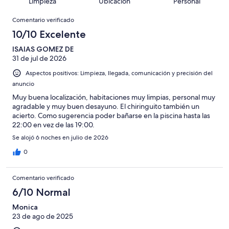
213
Limpieza
Ubicación
Personal
10
una
de
de
con
Comentarios
-
puntuación
213
8
Comentario verificado
una
Excelente
de
con
-
puntuación
10/10 Excelente
6
una
Bueno
de
-
puntuación
ISAIAS GOMEZ DE
4
Normal
31 de jul de 2026
de
-
2
Aspectos positivos: Limpieza, llegada, comunicación y precisión del
Mediocre
-
anuncio
Horrible
Muy buena localización, habitaciones muy limpias, personal muy
agradable y muy buen desayuno. El chiringuito también un
acierto. Como sugerencia poder bañarse en la piscina hasta las
22:00 en vez de las 19:00.
Se alojó 6 noches en julio de 2026
0
Comentario verificado
6/10 Normal
Monica
23 de ago de 2025