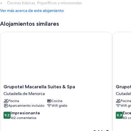
Cocinas básicas, frigoríficos y microondas
Ver más acerca de este alojamiento
Alojamientos similares
Grupotel Macarella Suites & Spa
Grupotel
Grupotel
Grupote
Grupotel Macarella Suites & Spa
Grupot
Macarella
Tamaris
Ciutadella de Menorca
Ciutade
Suites
Ciutadel
Piscina
Cocina
Piscin
&
de
Aparcamiento incluido
Wifi gratis
Wifi gr
Spa
Menorc
Ciutadella
9.2
8.8
Impresionante
Exc
9,2
8,8
de
sobre
sobre
162 comentarios
83 c
Menorca
10,
10,
Impresionante,
Excelent