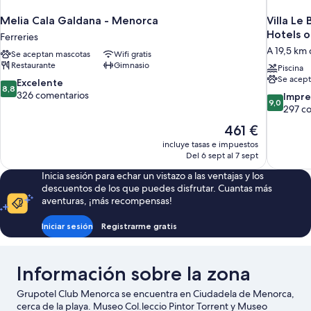
Melia Cala Galdana - Menorca
Villa Le
Hotels o
Ferreries
A 19,5 km
Se aceptan mascotas
Wifi gratis
Restaurante
Gimnasio
Piscina
Se acept
8.8
Excelente
8,8
sobre
326 comentarios
9.0
Impre
9,0
10,
sobre
297 c
Excelente,
10,
El
461 €
326 comentarios
Impresion
precio
incluye tasas e impuestos
297 comen
actual
Del 6 sept al 7 sept
es
Inicia sesión para echar un vistazo a las ventajas y los
de
descuentos de los que puedes disfrutar. Cuantas más
461 €
aventuras, ¡más recompensas!
Iniciar sesión
Registrarme gratis
Información sobre la zona
Grupotel Club Menorca se encuentra en Ciudadela de Menorca,
cerca de la playa. Museo Col.leccio Pintor Torrent y Museo