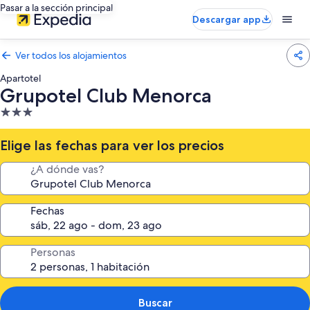
Pasar a la sección principal
Descargar app
Ver todos los alojamientos
Apartotel
Grupotel Club Menorca
Alojamiento
de
3.0 estrellas
Elige las fechas para ver los precios
¿A dónde vas?
Fechas
Personas
Buscar