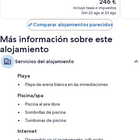
El
246 €
162 comentarios
83 come
precio
incluye tasas e impuestos
actual
Del 22 ago al 23 ago
es
de
Comparar alojamientos parecidos
246 €
Más información sobre este
alojamiento
Servicios del alojamiento
Playa
Playa de arena blanca en las inmediaciones
Piscina/spa
Piscina al aire libre
Sombrillas de piscina
Tumbonas de piscina
Internet
Disponible en el apartamento: wifi gratis