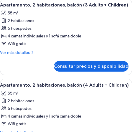
Abrir
Una habitación de hotel con cama, cort
Children)
6
balcón
Apartamento, 2 habitaciones, balcón (3 Adults + Children)
todas
(2
55 m²
Adults
las
+
2 habitaciones
fotos
Children)
de
6 huéspedes
Apartamento,
4 camas individuales y 1 sofá cama doble
2
Wifi gratis
habitaciones,
Más
Ver más detalles
balcón
detalles
(3
de
Consultar precios y disponibilidad
Apartamento,
Adults
2
+
habitaciones,
Abrir
Una habitación de hotel con cama, cort
Children)
6
balcón
Apartamento, 2 habitaciones, balcón (4 Adults + Children)
todas
(3
55 m²
Adults
las
+
2 habitaciones
fotos
Children)
de
6 huéspedes
Apartamento,
4 camas individuales y 1 sofá cama doble
2
Wifi gratis
habitaciones,