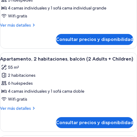
de
5 huéspedes
Apartamento,
4 camas individuales y 1 sofá cama individual grande
2
Wifi gratis
habitaciones,
Más
Ver más detalles
balcón
detalles
de
Consultar precios y disponibilidad
Apartamento,
2
habitaciones,
Abrir
Una habitación de hotel con cama, cort
6
balcón
Apartamento, 2 habitaciones, balcón (2 Adults + Children)
todas
55 m²
las
2 habitaciones
fotos
de
6 huéspedes
Apartamento,
4 camas individuales y 1 sofá cama doble
2
Wifi gratis
habitaciones,
Más
Ver más detalles
balcón
detalles
(2
de
Consultar precios y disponibilidad
Apartamento,
Adults
2
+
habitaciones,