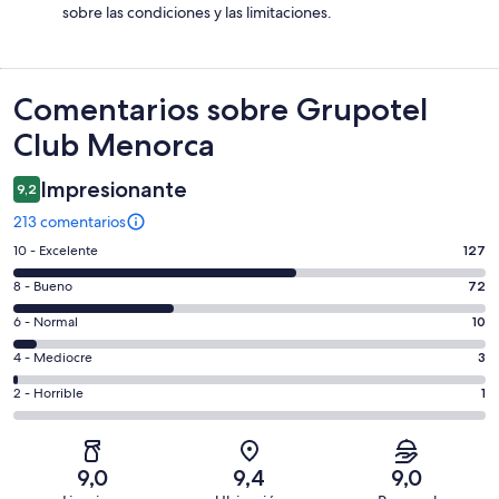
sobre las condiciones y las limitaciones.
Comentarios
Comentarios sobre Grupotel
Club Menorca
Impresionante
9,2
213 comentarios
127
10 - Excelente
127
comentarios
72
8 - Bueno
72
de
comentarios
un
10
6 - Normal
10
de
total
comentarios
un
3
4 - Mediocre
3
de
de
total
comentarios
213
un
1
2 - Horrible
1
de
de
con
total
comentarios
213
un
una
de
de
con
total
puntuación
213
un
una
de
9,0
9,4
9,0
de
con
total
puntuación