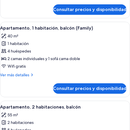
detalles
de
Consultar precios y disponibilidad
Apartamento,
1
habitación,
Abrir
Una habitación de hotel con cama, cort
5
balcón
Apartamento, 1 habitación, balcón (Family)
todas
40 m²
las
1 habitación
fotos
de
4 huéspedes
Apartamento,
2 camas individuales y 1 sofá cama doble
1
Wifi gratis
habitación,
Más
Ver más detalles
balcón
detalles
(Family)
de
Consultar precios y disponibilidad
Apartamento,
1
habitación,
Abrir
Una habitación de hotel con cama, cort
6
balcón
Apartamento, 2 habitaciones, balcón
todas
(Family)
55 m²
las
2 habitaciones
fotos