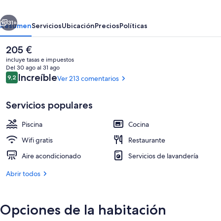
erior
Siguiente
31+
Resumen
Servicios
Ubicación
Precios
Políticas
El
205 €
precio
incluye tasas e impuestos
actual
Del 30 ago al 31 ago
es
Comentarios
Increíble
9,2
Ver 213 comentarios
9,2 de 10
de
205 €
Servicios populares
Piscina
Cocina
Una piscina al aire libre, sombrillas, t
Wifi gratis
Restaurante
Aire acondicionado
Servicios de lavandería
Abrir todos
Opciones de la habitación