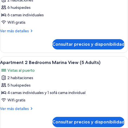
2 habitaciones
fotos
de
6 huéspedes
Apartment
6 camas individuales
2
Wifi gratis
Bedrooms
Más
Ver más detalles
Marina
detalles
View
de
Consultar precios y disponibilidad
Apartment
(5
2
Adults
Bedrooms
Abrir
Una sala moderna con un sofá azul, u
+1
9
Marina
Apartment 2 Bedrooms Marina View (5 Adults)
todas
child)
View
Vistas al puerto
(5
las
Adults
2 habitaciones
fotos
+1
de
5 huéspedes
child)
Apartment
4 camas individuales y 1 sofá cama individual
2
Wifi gratis
Bedrooms
Más
Ver más detalles
Marina
detalles
View
de
Consultar precios y disponibilidad
Apartment
(5