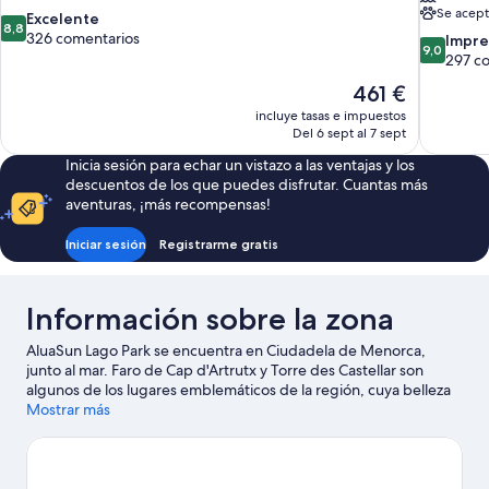
Se acept
8.8
Excelente
8,8
sobre
326 comentarios
9.0
Impre
9,0
10,
sobre
297 c
Excelente,
10,
El
461 €
326 comentarios
Impresion
precio
incluye tasas e impuestos
297 comen
actual
Del 6 sept al 7 sept
es
Inicia sesión para echar un vistazo a las ventajas y los
de
descuentos de los que puedes disfrutar. Cuantas más
461 €
aventuras, ¡más recompensas!
Iniciar sesión
Registrarme gratis
Información sobre la zona
AluaSun Lago Park se encuentra en Ciudadela de Menorca,
junto al mar. Faro de Cap d'Artrutx y Torre des Castellar son
algunos de los lugares emblemáticos de la región, cuya belleza
natural puedes admirar en Cala Bosch y Playa de Son Xoriguer.
Mostrar más
¿Viajas con niños? Si es así, puedes llevarlos a Parque acuático
Aquarock o a Líthica - Canteras de s´Hostal. Descubre todas las
actividades acuáticas que podrás hacer en la zona, como
submarinismo, esnórquel o esquí acuático; además, tendrás