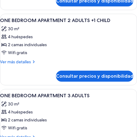
Consultar precios y disponibilidad
Habitación
Abrir
Cortinas opacas, wifi gratis, ropa de 
6
ONE BEDROOM APARTMENT 2 ADULTS +1 CHILD
todas
30 m²
las
4 huéspedes
fotos
de
2 camas individuales
ONE
Wifi gratis
BEDROOM
Más
Ver más detalles
APARTMENT
detalles
2
de
Consultar precios y disponibilidad
ONE
ADULTS
BEDROOM
+1
APARTMENT
Abrir
Cortinas opacas, wifi gratis, ropa de 
CHILD
6
2
ONE BEDROOM APARTMENT 3 ADULTS
todas
ADULTS
30 m²
+1
las
CHILD
4 huéspedes
fotos
de
2 camas individuales
ONE
Wifi gratis
BEDROOM
Más