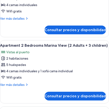
child)
Apartment
4 camas individuales
2
Wifi gratis
Bedrooms
Más
Ver más detalles
Marina
detalles
View
de
Consultar precios y disponibilidad
Apartment
(2
2
Adults
Bedrooms
Abrir
Una sala moderna con un sofá azul, u
+2
9
Marina
Apartment 2 Bedrooms Marina View (2 Adults + 3 children)
todas
children)
View
Vistas al puerto
(2
las
Adults
2 habitaciones
fotos
+2
de
5 huéspedes
children)
Apartment
4 camas individuales y 1 sofá cama individual
2
Wifi gratis
Bedrooms
Más
Ver más detalles
Marina
detalles
View
de
Consultar precios y disponibilidad
Apartment
(2
2
Adults
Bedrooms
Abrir
Una sala moderna con un sofá azul, u