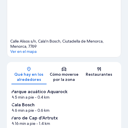
ocasión de disfrutar de la naturaleza al aire libre con opciones
como las rutas a pie o en bicicleta.
Ver guía de viaje de
Ciudadela de Menorca
Ver más apartoteles en Ciudadela de Menorca
Calle Alisos s/n, Cala'n Bosch, Ciutadella de Menorca,
Menorca, 7769
Ver en el mapa
Mapa
Qué hay en los
Cómo moverse
Restaurantes
alrededores
por la zona
Parque acuático Aquarock
A 5 min a pie
- 0.4 km
Cala Bosch
A 6 min a pie
- 0.6 km
Faro de Cap d'Artrutx
A 16 min a pie
- 1.4 km