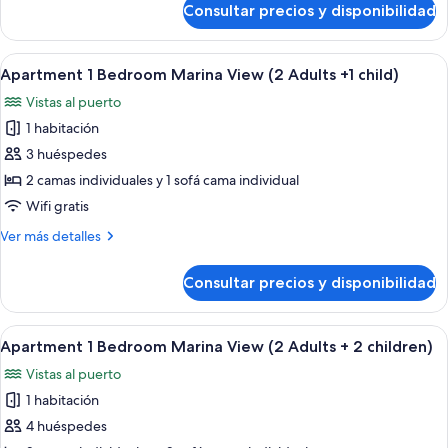
Consultar precios y disponibilidad
Apartment
(1
1
Adult)
Bedroom
Abrir
Un balcón con mesa y sillas, un ventanal
8
Marina
Apartment 1 Bedroom Marina View (2 Adults +1 child)
todas
View
Vistas al puerto
(1
las
Adult)
1 habitación
fotos
de
3 huéspedes
Apartment
2 camas individuales y 1 sofá cama individual
1
Wifi gratis
Bedroom
Más
Ver más detalles
Marina
detalles
View
de
Consultar precios y disponibilidad
Apartment
(2
1
Adults
Bedroom
Abrir
Un balcón con mesa y sillas, un ventanal
+1
9
Marina
Apartment 1 Bedroom Marina View (2 Adults + 2 children)
todas
child)
View
Vistas al puerto
(2
las
Adults
1 habitación
fotos
+1
de
4 huéspedes
child)