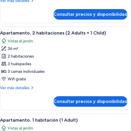
Más
Ver más detalles
Adults
detalles
+
de
Consultar precios y disponibilidad
1
Apartamento,
1
Child)
habitación
Abrir
Una sala moderna con un sofá azul, u
6
(2
Apartamento, 2 habitaciones (2 Adults + 1 Child)
todas
Adults
Vistas al jardín
+
las
1
36 m²
fotos
Child)
de
2 habitaciones
Apartamento,
3 huéspedes
2
3 camas individuales
habitaciones
Wifi gratis
(2
Más
Ver más detalles
Adults
detalles
+
de
Consultar precios y disponibilidad
1
Apartamento,
2
Child)
habitaciones
Abrir
Un balcón con mesa y sillas, un ventanal
6
(2
Apartamento, 1 habitación (1 Adult)
todas
Adults
Vistas al jardín
+
las