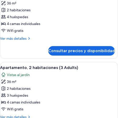
36 m²
fotos
de
2 habitaciones
Apartamento,
4 huéspedes
2
4 camas individuales
habitaciones
Wifi gratis
(2
Más
Ver más detalles
Adults
detalles
+
de
Consultar precios y disponibilidad
2
Apartamento,
2
Children)
habitaciones
Abrir
Una sala moderna con un sofá azul, u
6
(2
Apartamento, 2 habitaciones (3 Adults)
todas
Adults
Vistas al jardín
+
las
2
36 m²
fotos
Children)
de
2 habitaciones
Apartamento,
3 huéspedes
2
4 camas individuales
habitaciones
Wifi gratis
(3
Más
Ver más detalles