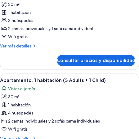
2
30 m²
fotos
Children)
de
1 habitación
Apartamento,
3 huéspedes
1
2 camas individuales y 1 sofá cama individual
habitación
Wifi gratis
(3
Más
Ver más detalles
Adults)
detalles
de
Consultar precios y disponibilidad
Apartamento,
1
habitación
Abrir
Un balcón con mesa y sillas, un ventanal
6
(3
Apartamento, 1 habitación (3 Adults + 1 Child)
todas
Adults)
Vistas al jardín
las
30 m²
fotos
de
1 habitación
Apartamento,
4 huéspedes
1
2 camas individuales y 2 sofás cama individuales
habitación
Wifi gratis
(3
Más
Ver más detalles