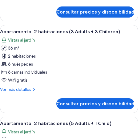
Adults
detalles
+
de
Consultar precios y disponibilidad
4
Apartamento,
2
Children)
habitaciones
Abrir
Una sala moderna con un sofá azul, u
6
(2
Apartamento, 2 habitaciones (3 Adults + 3 Children)
todas
Adults
Vistas al jardín
+
las
4
36 m²
fotos
Children)
de
2 habitaciones
Apartamento,
6 huéspedes
2
6 camas individuales
habitaciones
Wifi gratis
(3
Más
Ver más detalles
Adults
detalles
+
de
Consultar precios y disponibilidad
3
Apartamento,
2
Children)
habitaciones
Abrir
Una sala moderna con un sofá azul, u
6
(3
Apartamento, 2 habitaciones (5 Adults + 1 Child)
todas
Adults
Vistas al jardín
+
las