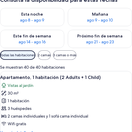
Consulta la disponibilidad para esta noche, ago 8 - ago 9
Consulta la disponibilidad pa
Esta noche
Mañana
ago 8 - ago 9
ago 9 - ago 10
Consulta la disponibilidad para este fin de semana, ago 14 - a
Consulta la disponibilidad par
Este fin de semana
Próximo fin de semana
ago 14 - ago 16
ago 21 - ago 23
Filtros
Todas las habitaciones
2 camas
3 camas o más
disponibles
para
Se muestran 40 de 40 habitaciones
las
Abrir
Un balcón con mesa y sillas, un ventanal
6
Apartamento, 1 habitación (2 Adults + 1 Child)
habitaciones
todas
Vistas al jardín
las
30 m²
fotos
de
1 habitación
Apartamento,
3 huéspedes
1
2 camas individuales y 1 sofá cama individual
habitación
Wifi gratis
(2