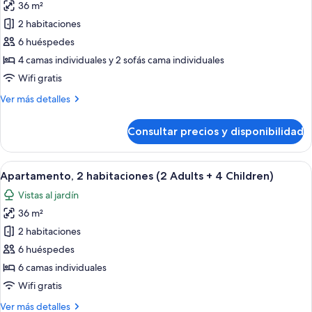
1
36 m²
fotos
Child)
de
2 habitaciones
Apartamento,
6 huéspedes
2
4 camas individuales y 2 sofás cama individuales
habitaciones
Wifi gratis
(4
Más
Ver más detalles
Adults
detalles
+
de
Consultar precios y disponibilidad
2
Apartamento,
2
Children)
habitaciones
Abrir
Una sala moderna con un sofá azul, u
6
(4
Apartamento, 2 habitaciones (2 Adults + 4 Children)
todas
Adults
Vistas al jardín
+
las
2
36 m²
fotos
Children)
de
2 habitaciones
Apartamento,
6 huéspedes
2
6 camas individuales
habitaciones
Wifi gratis
(2
Más
Ver más detalles