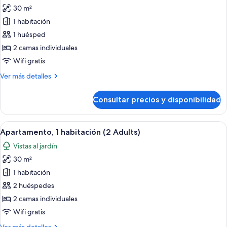
1
30 m²
fotos
Child)
de
1 habitación
Apartamento,
1 huésped
1
2 camas individuales
habitación
Wifi gratis
(1
Más
Ver más detalles
Adult)
detalles
de
Consultar precios y disponibilidad
Apartamento,
1
habitación
Abrir
Un balcón con mesa y sillas, un ventanal
6
(1
Apartamento, 1 habitación (2 Adults)
todas
Adult)
Vistas al jardín
las
30 m²
fotos
de
1 habitación
Apartamento,
2 huéspedes
1
2 camas individuales
habitación
Wifi gratis
(2
Más