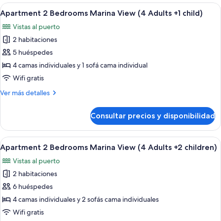
Bedrooms
Abrir
Una sala moderna con un sofá azul, u
9
Marina
Apartment 2 Bedrooms Marina View (4 Adults +1 child)
todas
View
Vistas al puerto
(3
las
Adults)
2 habitaciones
fotos
de
5 huéspedes
Apartment
4 camas individuales y 1 sofá cama individual
2
Wifi gratis
Bedrooms
Más
Ver más detalles
Marina
detalles
View
de
Consultar precios y disponibilidad
Apartment
(4
2
Adults
Bedrooms
Abrir
Una sala moderna con un sofá azul, u
+1
9
Marina
Apartment 2 Bedrooms Marina View (4 Adults +2 children)
todas
child)
View
Vistas al puerto
(4
las
Adults
2 habitaciones
fotos
+1
de
6 huéspedes
child)
Apartment
4 camas individuales y 2 sofás cama individuales
2
Wifi gratis