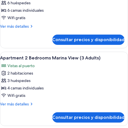
de
6 huéspedes
2
Apartment
children)
6 camas individuales
2
Wifi gratis
Bedrooms
Más
Ver más detalles
Marina
detalles
View
de
Consultar precios y disponibilidad
Apartment
(3
2
Adults
Bedrooms
Abrir
Una sala moderna con un sofá azul, u
+3
9
Marina
Apartment 2 Bedrooms Marina View (3 Adults)
todas
children)
View
Vistas al puerto
(3
las
Adults
2 habitaciones
fotos
+3
de
3 huéspedes
children)
Apartment
4 camas individuales
2
Wifi gratis
Bedrooms
Más
Ver más detalles
Marina
detalles
View
de
Consultar precios y disponibilidad
Apartment
(3
2
Adults)