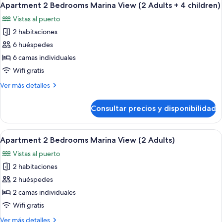
+
9
Marina
Apartment 2 Bedrooms Marina View (2 Adults + 4 children)
todas
3
View
Vistas al puerto
(2
las
children)
Adults
2 habitaciones
fotos
+
de
6 huéspedes
3
Apartment
children)
6 camas individuales
2
Wifi gratis
Bedrooms
Más
Ver más detalles
Marina
detalles
View
de
Consultar precios y disponibilidad
Apartment
(2
2
Adults
Bedrooms
Abrir
Una sala moderna con un sofá azul, u
+
9
Marina
Apartment 2 Bedrooms Marina View (2 Adults)
todas
4
View
Vistas al puerto
(2
las
children)
Adults
2 habitaciones
fotos
+
de
2 huéspedes
4
Apartment
children)
2 camas individuales
2
Wifi gratis
Bedrooms
Más
Ver más detalles