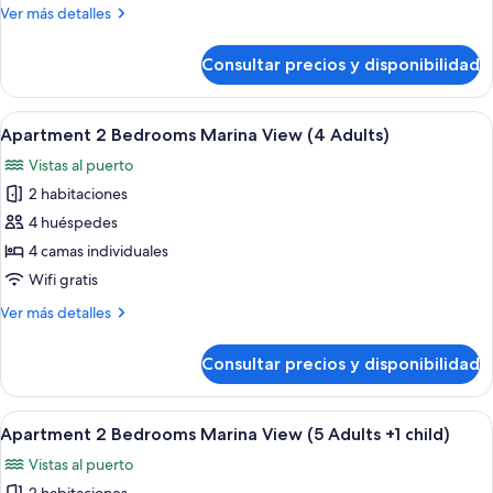
Bedrooms
Más
Ver más detalles
Marina
detalles
View
de
Consultar precios y disponibilidad
Apartment
(4
2
Adults
Bedrooms
Abrir
Una sala moderna con un sofá azul, u
+2
9
Marina
Apartment 2 Bedrooms Marina View (4 Adults)
todas
children)
View
Vistas al puerto
(4
las
Adults
2 habitaciones
fotos
+2
de
4 huéspedes
children)
Apartment
4 camas individuales
2
Wifi gratis
Bedrooms
Más
Ver más detalles
Marina
detalles
View
de
Consultar precios y disponibilidad
Apartment
(4
2
Adults)
Bedrooms
Abrir
Una sala moderna con un sofá azul, u
9
Marina
Apartment 2 Bedrooms Marina View (5 Adults +1 child)
todas
View
Vistas al puerto
(4
las
Adults)