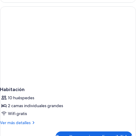
2
Adults)
Bedrooms
Marina
View
(5
Adults)
Habitación
10 huéspedes
2 camas individuales grandes
Wifi gratis
Más
Ver más detalles
detalles
de