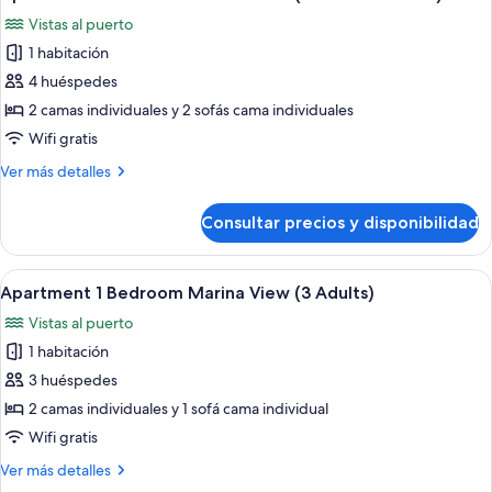
todas
View
Vistas al puerto
(2
las
Adults)
1 habitación
fotos
de
4 huéspedes
Apartment
2 camas individuales y 2 sofás cama individuales
1
Wifi gratis
Bedroom
Más
Ver más detalles
Marina
detalles
View
de
Consultar precios y disponibilidad
Apartment
(3
1
Adults
Bedroom
Abrir
Un balcón con mesa y sillas, un ventanal
+
9
Marina
Apartment 1 Bedroom Marina View (3 Adults)
todas
1
View
Vistas al puerto
(3
las
child)
Adults
1 habitación
fotos
+
de
3 huéspedes
1
Apartment
child)
2 camas individuales y 1 sofá cama individual
1
Wifi gratis
Bedroom
Más
Ver más detalles
Marina
detalles