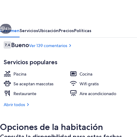
Lago
Park
erior
Siguiente
41+
Resumen
Servicios
Ubicación
Precios
Políticas
Comentarios
Bueno
7,4
Ver 139 comentarios
7,4 de 10
Servicios populares
Piscina
Cocina
Se aceptan mascotas
Wifi gratis
Restaurante
Aire acondicionado
2 piscinas al aire libre, sombrillas, tum
Abrir todos
Opciones de la habitación
Consulta la disponibilidad para estas fechas