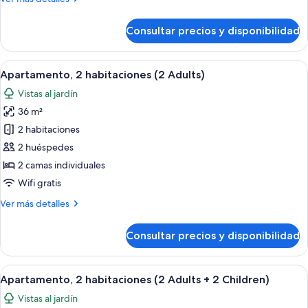
Adults
detalles
+
de
Consultar precios y disponibilidad
1
Apartamento,
1
Child)
habitación
Abrir
Una sala moderna con un sofá azul, u
6
(3
Apartamento, 2 habitaciones (2 Adults)
todas
Adults
Vistas al jardín
+
las
1
36 m²
fotos
Child)
de
2 habitaciones
Apartamento,
2 huéspedes
2
2 camas individuales
habitaciones
Wifi gratis
(2
Más
Ver más detalles
Adults)
detalles
de
Consultar precios y disponibilidad
Apartamento,
2
habitaciones
Abrir
Una sala moderna con un sofá azul, u
6
(2
Apartamento, 2 habitaciones (2 Adults + 2 Children)
todas
Adults)
Vistas al jardín
las