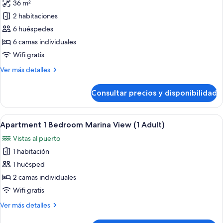
3
36 m²
fotos
Children)
de
2 habitaciones
Apartamento,
6 huéspedes
2
6 camas individuales
habitaciones
Wifi gratis
(5
Más
Ver más detalles
Adults
detalles
+
de
Consultar precios y disponibilidad
1
Apartamento,
2
Child)
habitaciones
Abrir
Un balcón con mesa y sillas, un ventanal
9
(5
Apartment 1 Bedroom Marina View (1 Adult)
todas
Adults
Vistas al puerto
+
las
1
1 habitación
fotos
Child)
de
1 huésped
Apartment
2 camas individuales
1
Wifi gratis
Bedroom
Más
Ver más detalles
Marina
detalles
View
de