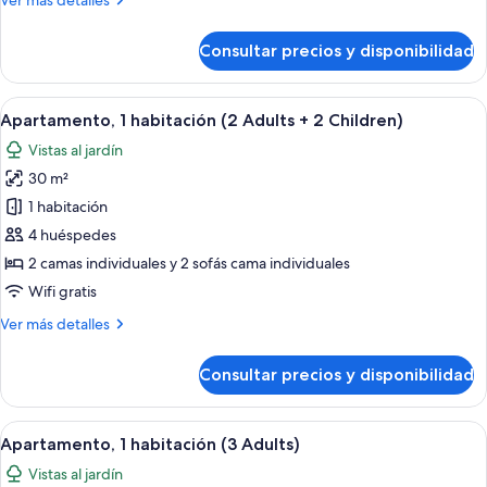
Ver más detalles
Adults)
detalles
de
Consultar precios y disponibilidad
Apartamento,
1
habitación
Abrir
Un balcón con mesa y sillas, un ventanal
6
(2
Apartamento, 1 habitación (2 Adults + 2 Children)
todas
Adults)
Vistas al jardín
las
30 m²
fotos
de
1 habitación
Apartamento,
4 huéspedes
1
2 camas individuales y 2 sofás cama individuales
habitación
Wifi gratis
(2
Más
Ver más detalles
Adults
detalles
+
de
Consultar precios y disponibilidad
2
Apartamento,
1
Children)
habitación
Abrir
Un balcón con mesa y sillas, un ventanal
6
(2
Apartamento, 1 habitación (3 Adults)
todas
Adults
Vistas al jardín
+
las