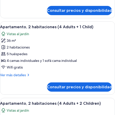
Adults)
detalles
de
Consultar precios y disponibilidad
Apartamento,
2
habitaciones
Abrir
Una sala moderna con un sofá azul, u
6
(5
Apartamento, 2 habitaciones (4 Adults + 1 Child)
todas
Adults)
Vistas al jardín
las
36 m²
fotos
de
2 habitaciones
Apartamento,
5 huéspedes
2
4 camas individuales y 1 sofá cama individual
habitaciones
Wifi gratis
(4
Más
Ver más detalles
Adults
detalles
+
de
Consultar precios y disponibilidad
1
Apartamento,
2
Child)
habitaciones
Abrir
Una sala moderna con un sofá azul, u
6
(4
Apartamento, 2 habitaciones (4 Adults + 2 Children)
todas
Adults
Vistas al jardín
+
las