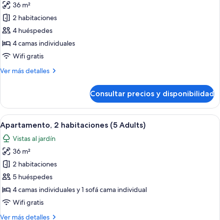
3
36 m²
fotos
Children)
de
2 habitaciones
Apartamento,
4 huéspedes
2
4 camas individuales
habitaciones
Wifi gratis
(4
Más
Ver más detalles
Adults)
detalles
de
Consultar precios y disponibilidad
Apartamento,
2
habitaciones
Abrir
Una sala moderna con un sofá azul, u
6
(4
Apartamento, 2 habitaciones (5 Adults)
todas
Adults)
Vistas al jardín
las
36 m²
fotos
de
2 habitaciones
Apartamento,
5 huéspedes
2
4 camas individuales y 1 sofá cama individual
habitaciones
Wifi gratis
(5
Más
Ver más detalles