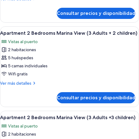
Marina
detalles
View
de
Consultar precios y disponibilidad
Apartment
(2
2
Adults)
Bedrooms
Abrir
Una sala moderna con un sofá azul, u
9
Marina
Apartment 2 Bedrooms Marina View (3 Adults + 2 children)
todas
View
Vistas al puerto
(2
las
Adults)
2 habitaciones
fotos
de
5 huéspedes
Apartment
5 camas individuales
2
Wifi gratis
Bedrooms
Más
Ver más detalles
Marina
detalles
View
de
Consultar precios y disponibilidad
Apartment
(3
2
Adults
Bedrooms
Abrir
Una sala moderna con un sofá azul, u
+
9
Marina
Apartment 2 Bedrooms Marina View (3 Adults +3 children)
todas
2
View
Vistas al puerto
(3
las
children)
Adults
2 habitaciones
fotos
+