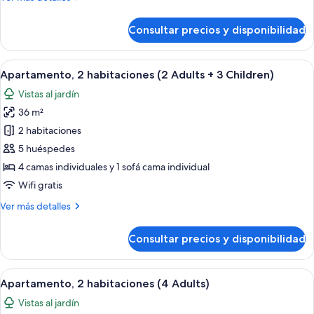
Adults)
detalles
de
Consultar precios y disponibilidad
Apartamento,
2
habitaciones
Abrir
Una sala moderna con un sofá azul, u
6
(3
Apartamento, 2 habitaciones (2 Adults + 3 Children)
todas
Adults)
Vistas al jardín
las
36 m²
fotos
de
2 habitaciones
Apartamento,
5 huéspedes
2
4 camas individuales y 1 sofá cama individual
habitaciones
Wifi gratis
(2
Más
Ver más detalles
Adults
detalles
+
de
Consultar precios y disponibilidad
3
Apartamento,
2
Children)
habitaciones
Abrir
Una sala moderna con un sofá azul, u
6
(2
Apartamento, 2 habitaciones (4 Adults)
todas
Adults
Vistas al jardín
+
las