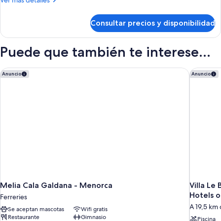
Ver más detalles
APARTMENT
detalles
3
de
Consultar precios y disponibilidad
ONE
ADULTS
BEDROOM
APARTMENT
Puede que también te interese...
3
ADULTS
Melia Cala Galdana - Menorca
Villa Le 
Anuncio
Anuncio
Melia Cala Galdana - Menorca
Villa Le
Hotels o
Ferreries
A 19,5 km
Se aceptan mascotas
Wifi gratis
Restaurante
Gimnasio
Piscina