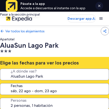
Pásate a la app
Accede a descuentos al instante con la app
Pasar a la sección principal
Descargar app
Ver todos los alojamientos
Apartotel
AluaSun Lago Park
Alojamiento
de
3.0 estrellas
Elige las fechas para ver los precios
¿A dónde vas?
Fechas
Personas