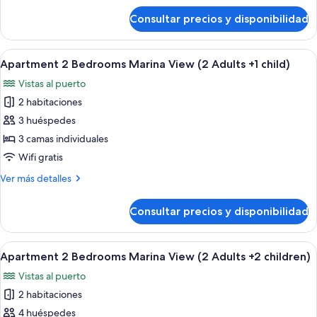
View
de
Consultar precios y disponibilidad
Apartment
(3
1
Adults)
Bedroom
Abrir
Una sala moderna con un sofá azul, u
9
Marina
Apartment 2 Bedrooms Marina View (2 Adults +1 child)
todas
View
Vistas al puerto
(3
las
Adults)
2 habitaciones
fotos
de
3 huéspedes
Apartment
3 camas individuales
2
Wifi gratis
Bedrooms
Más
Ver más detalles
Marina
detalles
View
de
Consultar precios y disponibilidad
Apartment
(2
2
Adults
Bedrooms
Abrir
Una sala moderna con un sofá azul, u
+1
9
Marina
Apartment 2 Bedrooms Marina View (2 Adults +2 children)
todas
child)
View
Vistas al puerto
(2
las
Adults
2 habitaciones
fotos
+1
de
4 huéspedes