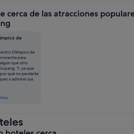
te cerca de las atracciones popula
ang
ímpico de
Centro Olímpico de
provecha para
 algún que otro
Guiyang. Y, ya que
 ¿por qué no perderte
ques o admirar sus
entos
teles
n hoteles cerca