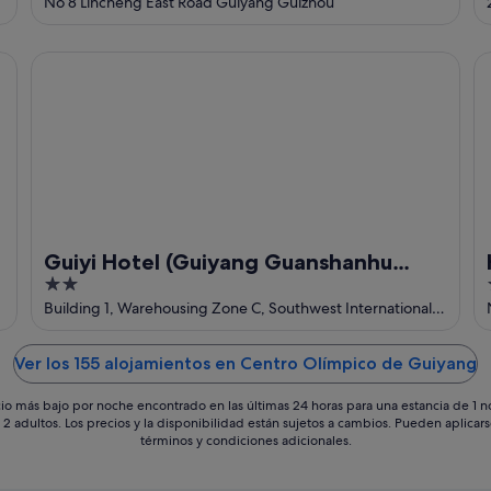
out
No 8 Lincheng East Road Guiyang Guizhou
of
5
Guiyi Hotel (Guiyang Guanshanhu District Southwest Inter
Ho
Guiyi Hotel (Guiyang Guanshanhu
2
District Southwest International Trade
out
Building 1, Warehousing Zone C, Southwest International
City Store)
Trade City Guiyang Guizhou
of
5
Ver los 155 alojamientos en Centro Olímpico de Guiyang
io más bajo por noche encontrado en las últimas 24 horas para una estancia de 1 
 2 adultos. Los precios y la disponibilidad están sujetos a cambios. Pueden aplicar
términos y condiciones adicionales.