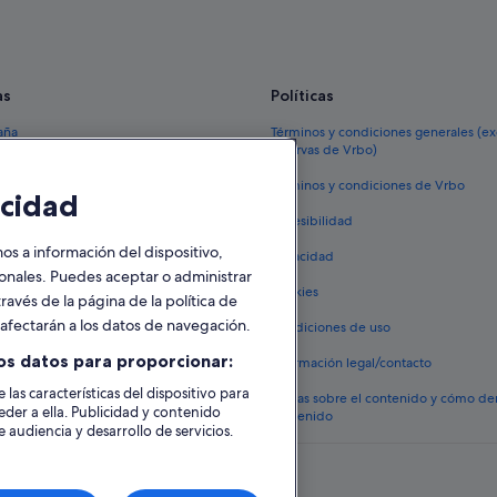
as
Políticas
aña
Términos y condiciones generales (e
reservas de Vrbo)
España
Términos y condiciones de Vrbo
cidad
vacacionales España
Accesibilidad
 viaje a España
 a información del dispositivo,
Privacidad
tos en España
sonales. Puedes aceptar o administrar
Cookies
ravés de la página de la política de
 coches en España
o afectarán a los datos de navegación.
Condiciones de uso
lojamientos
os datos para proporcionar:
Información legal/contacto
 las características del dispositivo para
Pautas sobre el contenido y cómo de
eder a ella. Publicidad y contenido
contenido
 audiencia y desarrollo de servicios.