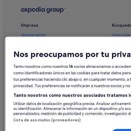
Empresa
Búsqued
Quiénes somos
Viajes a Esp
Empleo
Hoteles en 
Nos preocupamos por tu priva
Anuncia tu alojamiento
Alquileres 
Publicidad
Paquetes de
Tanto nosotros como nuestros
16
socios almacenamos o accedemos
Prensa
Vuelos bara
como identificadores únicos en las cookies para tratar datos per
tus preferencias haciendo clic abajo o, en cualquier momento, a t
Alquiler de
privacidad. Tus preferencias se notificarán a nuestros socios y n
Todos los a
Tanto nosotros como nuestros asociados tratamos l
Utilizar datos de localización geográfica precisa. Analizar activamente
su identificación. Almacenar la información en un dispositivo y/o acc
personalizados, medición de publicidad y contenido, investigación de
Lista de asociados (proveedores)