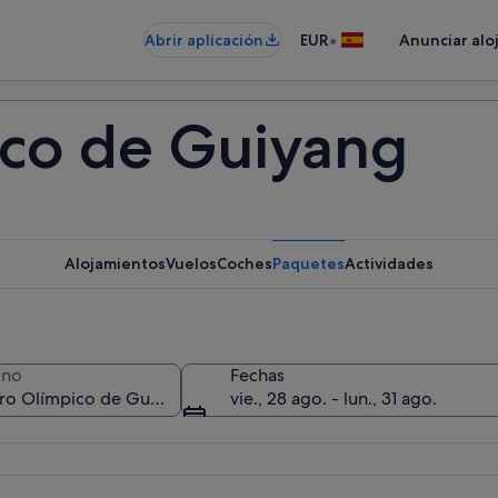
•
Abrir aplicación
EUR
Anunciar alo
ico de Guiyang
Alojamientos
Vuelos
Coches
Paquetes
Actividades
ino
Fechas
vie., 28 ago. - lun., 31 ago.