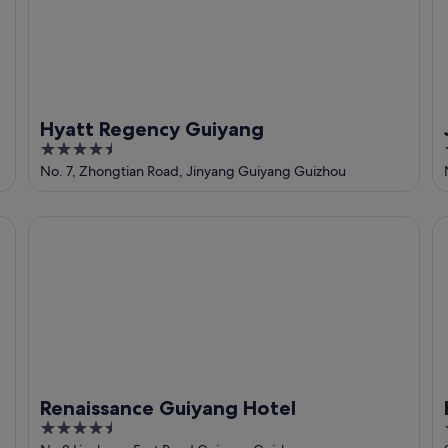
Hyatt Regency Guiyang
4.5
out
No. 7, Zhongtian Road, Jinyang Guiyang Guizhou
of
5
Renaissance Guiyang Hotel
Hi
Renaissance Guiyang Hotel
4.5