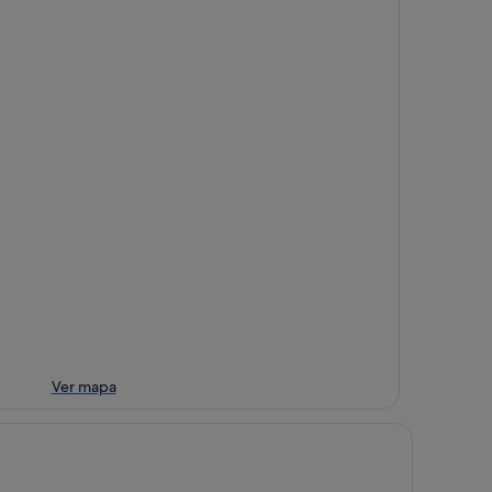
Ver mapa
nxi Hotel (Olympic Sports Center Geological Museum Branch)