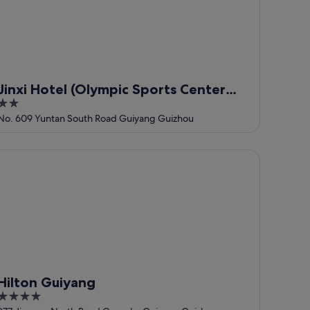
Jinxi Hotel (Olympic Sports Center
2
Geological Museum Branch)
out
No. 609 Yuntan South Road Guiyang Guizhou
of
5
lton Guiyang
Hilton Guiyang
4