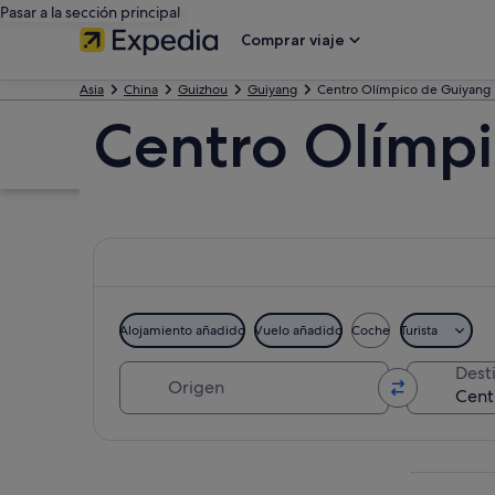
Pasar a la sección principal
Comprar viaje
Asia
China
Guizhou
Guiyang
Centro Olímpico de Guiyang
Centro Olímp
Alojamiento añadido
Vuelo añadido
Coche
Turista
Origen
Dest
Ver mapa