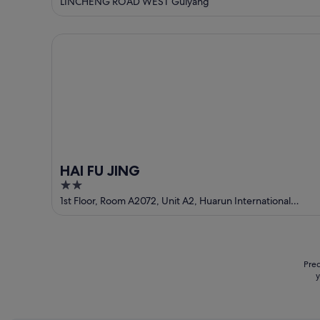
out
LINCHENG ROAD WEST Guiyang
of
5
HAI FU JING
HAI FU JING
2
out
1st Floor, Room A2072, Unit A2, Huarun International
Community, No. 88 Xingzhu West Road Guiyang Guizhou
of
5
Prec
y