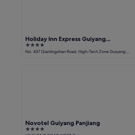
10
14
ago
ago
-
16
ago
Holiday Inn Express Guiyang
4
Guanshanhu By Ihg
out
No. 437 Qianlingshan Road, High-Tech Zone Guiyang
Guizhou
of
5
Novotel Guiyang Panjiang
Novotel Guiyang Panjiang
4