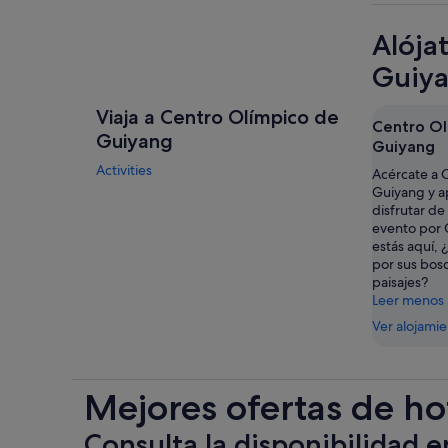
Alója
Guiy
Viaja a Centro Olímpico de
Centro Ol
Guiyang
Guiyang
Activities
Acércate a 
Guiyang y a
disfrutar de
evento por 
estás aquí,
por sus bos
paisajes?
Leer menos
Ver alojami
Mejores ofertas de ho
Consulta la disponibilidad e