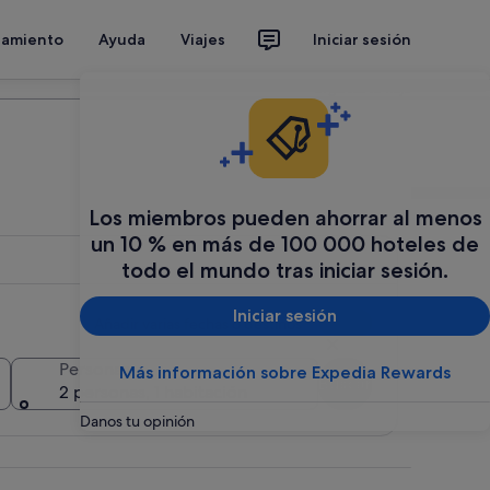
jamiento
Ayuda
Viajes
Iniciar sesión
Organiza tu viaje
Los miembros pueden ahorrar al menos
un 10 % en más de 100 000 hoteles de
todo el mundo tras iniciar sesión.
Iniciar sesión
Añadir varias fechas o destinos
Personas
Más información sobre Expedia Rewards
Buscar
2 personas, 1 habitación
Danos tu opinión