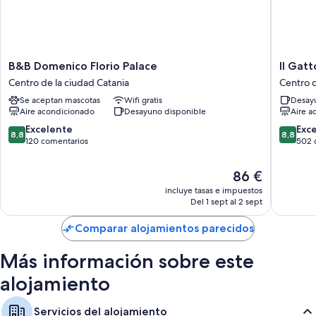
B&B
Il
B&B Domenico Florio Palace
Il Gat
Domenico
Gattopa
Centro de la ciudad Catania
Centro d
Florio
House
Se aceptan mascotas
Wifi gratis
Desayu
Palace
Centro
Aire acondicionado
Desayuno disponible
Aire a
Centro
de
de
la
8.8
8.8
Excelente
Exc
8,8
8,8
la
ciudad
sobre
sobre
120 comentarios
502 
ciudad
Catania
10,
10,
Catania
Excelente,
Excelent
El
86 €
120 comentarios
502 com
precio
incluye tasas e impuestos
actual
Del 1 sept al 2 sept
es
de
Comparar alojamientos parecidos
86 €
Más información sobre este
alojamiento
Servicios del alojamiento