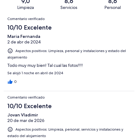
una
de
9,0
8,6
8,6
de
con
total
puntuación
51
Limpieza
Servicios
Personal
10
una
de
de
con
Comentarios
-
puntuación
51
8
Comentario verificado
una
Excelente
de
con
-
puntuación
10/10 Excelente
6
una
Bueno
de
-
puntuación
Maria Fernanda
4
Normal
2 de abr de 2024
de
-
2
Aspectos positivos: Limpieza, personal y instalaciones y estado del
Mediocre
-
alojamiento
Horrible
Todo muy muy bien! Tal cual las fotos!!!!
Se alojó 1 noche en abril de 2024
0
Comentario verificado
10/10 Excelente
Jovan Vladimir
20 de mar de 2026
Aspectos positivos: Limpieza, personal, servicios y instalaciones y
estado del alojamiento