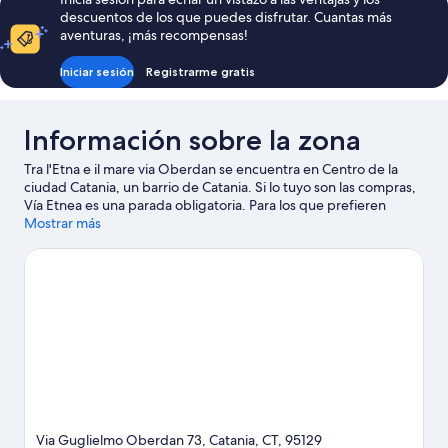
de
descuentos de los que puedes disfrutar. Cuantas más
124 €
aventuras, ¡más recompensas!
Iniciar sesión
Registrarme gratis
Información sobre la zona
Tra l'Etna e il mare via Oberdan se encuentra en Centro de la
ciudad Catania, un barrio de Catania. Si lo tuyo son las compras,
Vía Etnea es una parada obligatoria. Para los que prefieren
sumergirse en la naturaleza, Playa de Catania y Monte Etna son
Mostrar más
dos excelentes opciones. ¿Te apetece disfrutar de un evento
especial? Puedes consultar el calendario de Estadio de Angelo
Massimino o PalaCatania.
Ver guía de viaje de Catania
Ver más casas de huéspedes en Catania
Via Guglielmo Oberdan 73, Catania, CT, 95129