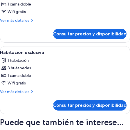
de
1 cama doble
Habitación
Wifi gratis
superior
Más
Ver más detalles
detalles
de
Consultar precios y disponibilidad
Habitación
superior
Abrir
Una habitación de hotel con una cama, 
16
Habitación exclusiva
todas
1 habitación
las
3 huéspedes
fotos
de
1 cama doble
Habitación
Wifi gratis
exclusiva
Más
Ver más detalles
detalles
de
Consultar precios y disponibilidad
Habitación
exclusiva
Puede que también te interese...