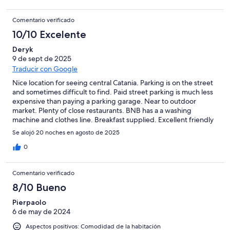
Comentario verificado
10/10 Excelente
Deryk
9 de sept de 2025
Traducir con Google
Nice location for seeing central Catania. Parking is on the street
and sometimes difficult to find. Paid street parking is much less
expensive than paying a parking garage. Near to outdoor
market. Plenty of close restaurants. BNB has a a washing
machine and clothes line. Breakfast supplied. Excellent friendly
staff. My room had a bathroom, small refrigerator, air
Se alojó 20 noches en agosto de 2025
conditioning.
0
Comentario verificado
8/10 Bueno
Pierpaolo
6 de may de 2024
Aspectos positivos: Comodidad de la habitación