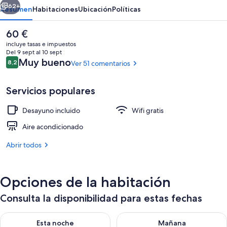
mare
62+
Resumen
Habitaciones
Ubicación
Políticas
via
El
60 €
Oberdan
precio
incluye tasas e impuestos
actual
Del 9 sept al 10 sept
es
Comentarios
Muy bueno
8,2
Ver 51 comentarios
8,2 de 10
de
60 €
Servicios populares
Desayuno incluido
Wifi gratis
Habitación exclusiva | Wifi gratis
Aire acondicionado
Abrir todos
Opciones de la habitación
Consulta la disponibilidad para estas fechas
Consulta la disponibilidad para esta noche, ago 10 - ago 11
Consulta la disponibilidad par
Esta noche
Mañana