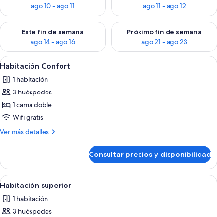
ago 10 - ago 11
ago 11 - ago 12
Consulta la disponibilidad para este fin de semana, ago 14 - a
Consulta la disponibilidad par
Este fin de semana
Próximo fin de semana
ago 14 - ago 16
ago 21 - ago 23
Abrir
Una habitación de hotel moderna con u
21
Habitación Confort
todas
1 habitación
las
3 huéspedes
fotos
de
1 cama doble
Habitación
Wifi gratis
Confort
Más
Ver más detalles
detalles
de
Consultar precios y disponibilidad
Habitación
Confort
Abrir
Una habitación de hotel con una cama g
11
Habitación superior
todas
1 habitación
las
3 huéspedes
fotos