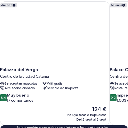
Palazzo del Verga
Palace C
Anuncio
Anuncio
Palazzo del Verga
Palace C
Centro de la ciudad Catania
Centro de 
Se aceptan mascotas
Wifi gratis
Se acept
Aire acondicionado
Servicio de limpieza
Restaura
8.4
9.2
Muy bueno
Impre
8,4
9,2
sobre
sobre
17 comentarios
1.003
10,
10,
El
124 €
Muy
Impresion
precio
incluye tasas e impuestos
bueno,
1.003 com
actual
Del 2 sept al 3 sept
17 comentarios
es
Inicia sesión para echar un vistazo a las ventajas y los