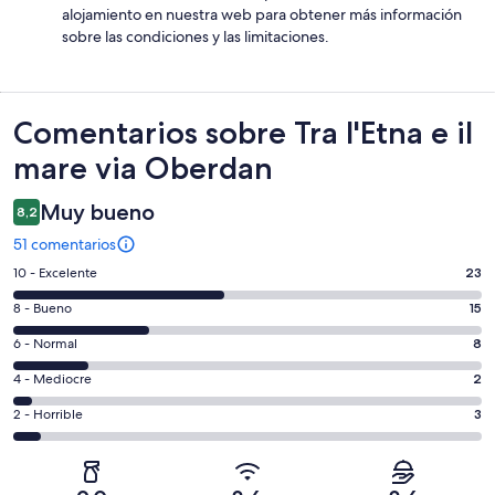
alojamiento en nuestra web para obtener más información
sobre las condiciones y las limitaciones.
Comentarios
Comentarios sobre Tra l'Etna e il
mare via Oberdan
Muy bueno
8,2
51 comentarios
23
10 - Excelente
23
comentarios
15
8 - Bueno
15
de
comentarios
un
8
6 - Normal
8
de
total
comentarios
un
2
4 - Mediocre
2
de
de
total
comentarios
51
un
3
2 - Horrible
3
de
de
con
total
comentarios
51
un
una
de
de
con
total
puntuación
51
un