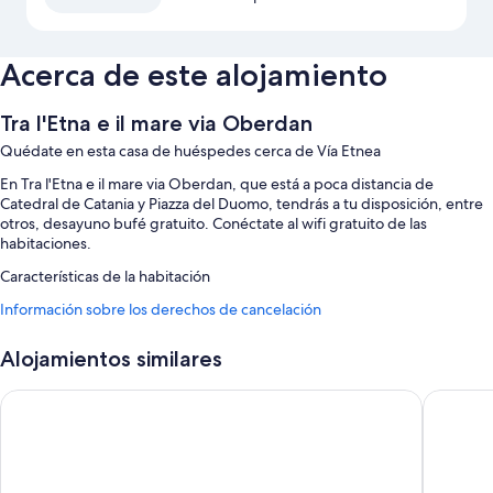
Acerca de este alojamiento
Tra l'Etna e il mare via Oberdan
Quédate en esta casa de huéspedes cerca de Vía Etnea
En Tra l'Etna e il mare via Oberdan, que está a poca distancia de
Catedral de Catania y Piazza del Duomo, tendrás a tu disposición, entre
otros, desayuno bufé gratuito. Conéctate al wifi gratuito de las
habitaciones.
Características de la habitación
Todas las habitaciones en Tra l'Etna e il mare via Oberdan tienen
Información sobre los derechos de cancelación
comodidades tales como aire acondicionado y wifi gratis.
Alojamientos similares
Además, otros de los servicios que encontrarás incluyen los siguientes:
Hervidores eléctricos, calefacción y servicio de limpieza limitado
B&B Domenico Florio Palace
Il Gatto