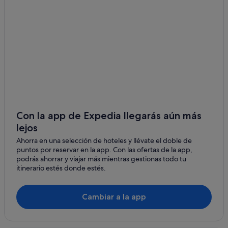
Hoteles boutique en Catania
Carlentini
Hoteles con restaurante en Catania
Vaccarizzo
Hoteles con casino en Catania
Cannizzaro
Centro de la ciudad Catania hoteles
Apartamentos en Catania
Tremestieri Etneo
Casas de campo en Catania
Sant'Agata li Battiati
Casas privadas de vacaciones en Catania
San Giovanni di Galermo
Campings de caravanas en Catania
Con la app de Expedia llegarás aún más
Cuccumella
lejos
Hoteles con piscina en Catania
Ahorra en una selección de hoteles y llévate el doble de
Hoteles en la playa en Catania
San Giovanni li Cuti
puntos por reservar en la app. Con las ofertas de la app,
Hoteles con gimnasio en Catania
podrás ahorrar y viajar más mientras gestionas todo tu
San Pietro Clarenza
itinerario estés donde estés.
Hoteles de 5 estrellas en Catania
Bertuccia
Posadas en Catania
Cambiar a la app
Cibali
Hoteles cerca de Palazzo Biscari