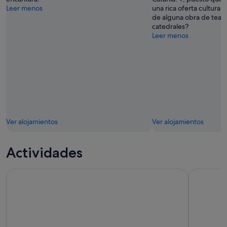
Leer menos
una rica oferta cultural,
de alguna obra de teatr
catedrales?
Leer menos
Ver alojamientos
Ver alojamientos
Actividades
Catania: crucero por la costa de los cíclopes con aperitivo y
Catania: au