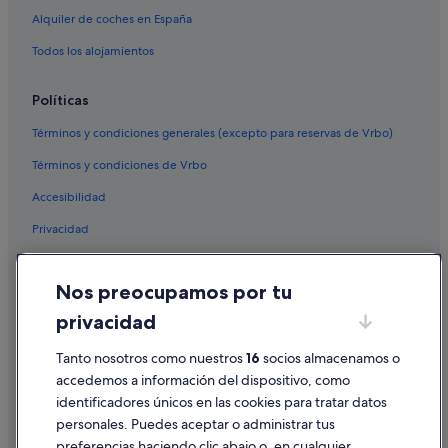
Alquiler de coches en España
Todos los alojamientos
Políticas
Términos y condiciones generales (excepto para reservas de Vrbo)
Términos y condiciones de Vrbo
Accesibilidad
Privacidad
Cookies
Nos preocupamos por tu
Condiciones de uso
privacidad
Información legal/contacto
Pautas sobre el contenido y cómo denunciar contenido
Tanto nosotros como nuestros
16
socios almacenamos o
accedemos a información del dispositivo, como
identificadores únicos en las cookies para tratar datos
Ayuda
personales. Puedes aceptar o administrar tus
Ayuda
preferencias haciendo clic abajo o, en cualquier