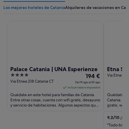
Los mejores hoteles de Catania
Alquileres de vacaciones en Cat
Palace Catania | UNA Esperienze
Etna Suite
Palace Catania | UNA Esperienze
Etna Su
4
El
194 €
Via Etnea, 
out
precio
Via Etnea 218 Catania CT
Del 19 ago al 20 ago
of
es
incluye tasas e impuestos
5
de
Quédate en este hotel para familias de Catania.
Quédate en 
194 €
Entre otras cosas, cuenta con wifi gratis, desayuno
Catania. En
y servicio de habitaciones. Algunos aspectos que
por
gratis, wifi 
los huéspedes ...
Algunos aspe
noche
del
9,2
/
10
¡Imp
19
"Todo bien 