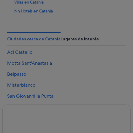
Villas en Catania
Nh Hotels en Catania
Hoteles en la playa en Catania
Hoteles boutique en Catania
B&B en Catania
Ciudades cerca de Catania
Lugares de interés
Catania hoteles
Aci Castello
Hoteles con todo incluido en Catania
Motta Sant'Anastasia
Apartoteles en Catania
Residences en Catania
Belpasso
Villas en Catania
Misterbianco
Townhouses/Affittacamere en Catania
San Giovanni la Punta
Hoteles con bar en Catania
Lentini
Hoteles de 3 estrellas en Catania
San Gregorio di Catania
Hoteles baratos en Catania
Hoteles con spa en Catania
Mascalucia