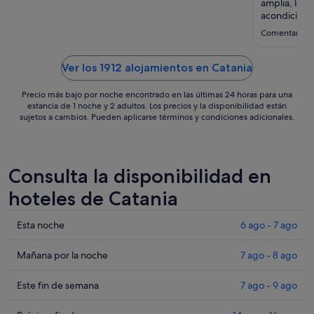
ago
amplia, lo ú
al
acondiciona
volvió a ser
20
Comentario d
fue porque 
ago
in por What
Ver los 1912 alojamientos en Catania
Precio más bajo por noche encontrado en las últimas 24 horas para una
estancia de 1 noche y 2 adultos. Los precios y la disponibilidad están
sujetos a cambios. Pueden aplicarse términos y condiciones adicionales.
Consulta la disponibilidad en
hoteles de Catania
Comprueba
Esta noche
6 ago - 7 ago
los
precios
Comprueba
Mañana por la noche
7 ago - 8 ago
en
los
Catania
precios
Comprueba
Este fin de semana
7 ago - 9 ago
para
en
los
esta