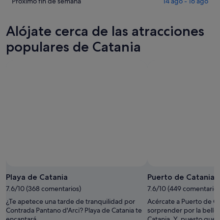
Catania
precios
Comprueba
Próximo fin de semana
14 ago - 16 ago
noche,
para
en
los
6
mañana
Catania
precios
Alójate cerca de las atracciones
ago
por
para
en
-
la
este
Catania
populares de Catania
7
noche,
fin
para
ago
7
de
el
ago
semana,
próximo
-
7
fin
8
ago
de
ago
-
semana,
9
14
ago
ago
-
16
ago
Playa de Catania
Puerto de Catania
7.6/10 (368 comentarios)
7.6/10 (449 comentarios
¿Te apetece una tarde de tranquilidad por
Acércate a Puerto de Ca
Contrada Pantano d'Arci? Playa de Catania te
sorprender por la belleza
encantará.
Catania. Y, puesto que 