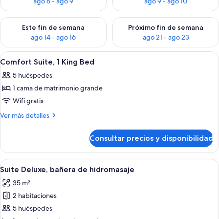
ago 8 - ago 9
ago 9 - ago 10
Consulta la disponibilidad para este fin de semana, ago 14 - a
Consulta la disponibilidad par
Este fin de semana
Próximo fin de semana
ago 14 - ago 16
ago 21 - ago 23
Abrir
Un dormitorio moderno con una cama g
1
Comfort Suite, 1 King Bed
todas
5 huéspedes
las
1 cama de matrimonio grande
fotos
de
Wifi gratis
Comfort
Más
Ver más detalles
Suite,
detalles
de
1
Consultar precios y disponibilidad
Comfort
King
Suite,
Bed
1
Abrir
2 dormitorios, ropa de cama de alta cal
16
King
Suite Deluxe, bañera de hidromasaje
todas
Bed
35 m²
las
2 habitaciones
fotos
de
5 huéspedes