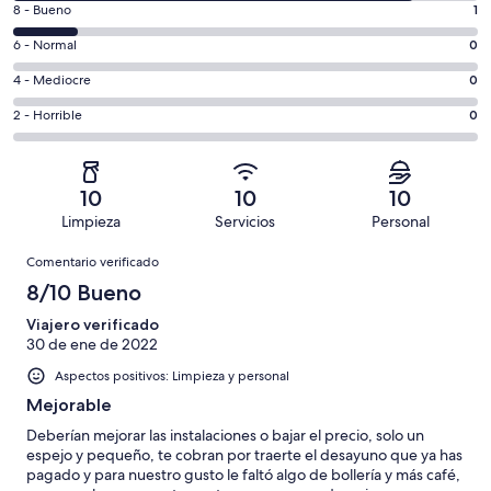
1
8 - Bueno
1
de
comentarios
un
0
6 - Normal
0
de
total
comentarios
un
0
4 - Mediocre
0
de
de
total
comentarios
7
un
0
2 - Horrible
0
de
de
con
total
comentarios
7
un
una
de
de
con
total
puntuación
7
un
una
de
10
10
10
de
con
total
puntuación
7
Limpieza
Servicios
Personal
10
una
de
de
con
Comentarios
-
puntuación
7
8
Comentario verificado
una
Excelente
de
con
-
puntuación
8/10 Bueno
6
una
Bueno
de
-
puntuación
Viajero verificado
4
Normal
30 de ene de 2022
de
-
2
Aspectos positivos: Limpieza y personal
Mediocre
-
Mejorable
Horrible
Deberían mejorar las instalaciones o bajar el precio, solo un
espejo y pequeño, te cobran por traerte el desayuno que ya has
pagado y para nuestro gusto le faltó algo de bollería y más café,