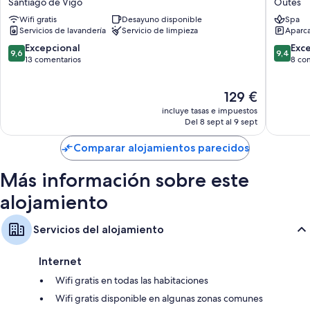
Santiago de Vigo
Outes
ROOMS
de
Wifi gratis
Desayuno disponible
Spa
HOTEL
Carmen
Servicios de lavandería
Servicio de limpieza
Aparca
BOUTIQUE
Outes
Santiago
9.6
9.4
Excepcional
Exc
9,6
9,4
de
sobre
sobre
13 comentarios
8 co
Vigo
10,
10,
Excepcional,
Excepcio
El
129 €
13 comentarios
8 comen
precio
incluye tasas e impuestos
actual
Del 8 sept al 9 sept
es
de
Comparar alojamientos parecidos
129 €
Más información sobre este
alojamiento
Servicios del alojamiento
Internet
Wifi gratis en todas las habitaciones
Wifi gratis disponible en algunas zonas comunes