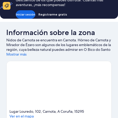
descuentos de los que puedes disfrutar. Cuantas más
de
aventuras, ¡más recompensas!
matrimonio
grande
Iniciar sesión
Registrarme gratis
Información sobre la zona
Nidos de Carnota se encuentra en Carnota. Hórreo de Carnota y
Mirador de Ézaro son algunos de los lugares emblemáticos de la
región, cuya belleza natural puedes admirar en O Bico do Santo
y Cascada de Fontes de Pedrafigueira.
Mostrar más
Ver guía de viaje de
Carnota
Lugar Louredo, 102, Carnota, A Coruña, 15295
Ver en el mapa