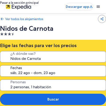
Pasar a la sección principal
Descargar app
Ver todos los alojamientos
Nidos de Carnota
Alojamiento
de
3.5 estrellas
Elige las fechas para ver los precios
¿A dónde vas?
Fechas
Personas
Buscar