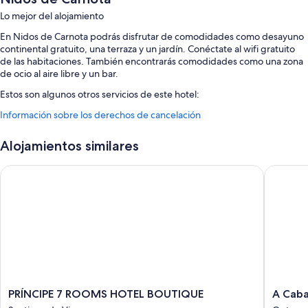
Lo mejor del alojamiento
En Nidos de Carnota podrás disfrutar de comodidades como desayuno
continental gratuito, una terraza y un jardín. Conéctate al wifi gratuito
de las habitaciones. También encontrarás comodidades como una zona
de ocio al aire libre y un bar.
Estos son algunos otros servicios de este hotel:
Un telescopio, muebles de exterior y espacios sin humos
Información sobre los derechos de cancelación
Características de la habitación
Alojamientos similares
Todas las habitaciones cuentan con muebles diferentes, y disponen de
comodidades que incluyen bañeras de hidromasaje privadas y
PRÍNCIPE 7 ROOMS HOTEL BOUTIQUE
A Caban
chimeneas, además de detalles como sábanas de alta calidad y balcones
amueblados.
Además, otros servicios que hallarás en todas las habitaciones incluyen:
Baños con duchas con efecto de lluvia y secadores de pelo
Calefacción, servicio de limpieza diario y teléfonos
PRÍNCIPE
A
PRÍNCIPE 7 ROOMS HOTEL BOUTIQUE
A Cab
7
Cabana