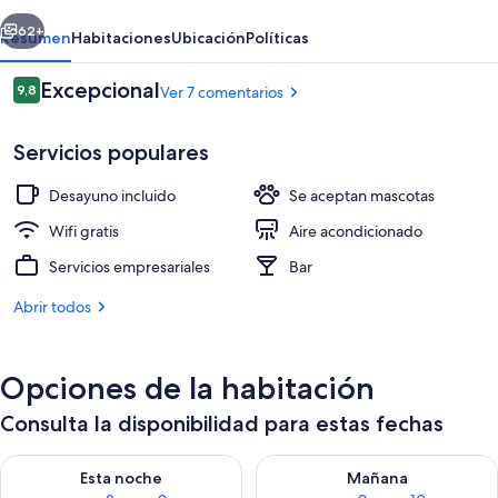
erior
Siguiente
62+
Resumen
Habitaciones
Ubicación
Políticas
Comentarios
Excepcional
9,8
Ver 7 comentarios
9,8 de 10
Servicios populares
Desayuno incluido
Se aceptan mascotas
Wifi gratis
Aire acondicionado
Servicios empresariales
Bar
Suite Deluxe, bañera de hidromasaje 
Abrir todos
Opciones de la habitación
Consulta la disponibilidad para estas fechas
Consulta la disponibilidad para esta noche, ago 8 - ago 9
Consulta la disponibilidad pa
Esta noche
Mañana