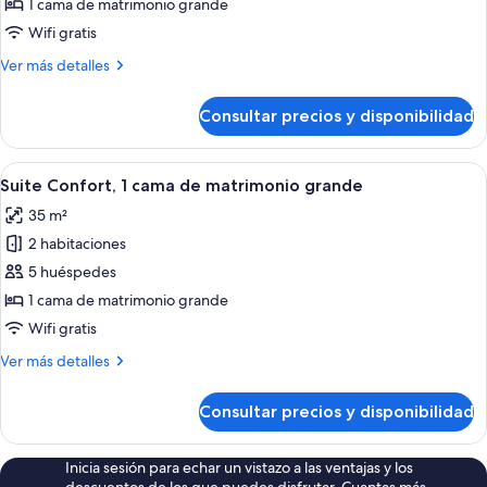
Suite
1 cama de matrimonio grande
Deluxe,
Wifi gratis
bañera
Más
Ver más detalles
de
detalles
hidromasaje
de
Consultar precios y disponibilidad
Suite
Deluxe,
bañera
Abrir
2 dormitorios, ropa de cama de alta cal
1
de
Suite Confort, 1 cama de matrimonio grande
todas
hidromasaje
35 m²
las
2 habitaciones
fotos
de
5 huéspedes
Suite
1 cama de matrimonio grande
Confort,
Wifi gratis
1
Más
Ver más detalles
cama
detalles
de
de
Consultar precios y disponibilidad
Suite
matrimonio
Confort,
grande
1
Inicia sesión para echar un vistazo a las ventajas y los
cama