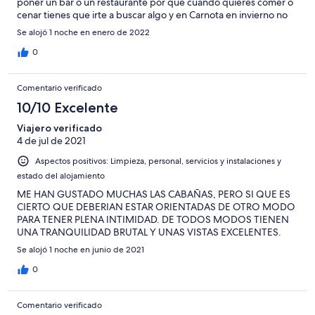
poner un bar o un restaurante por que cuando quieres comer o
cenar tienes que irte a buscar algo y en Carnota en invierno no
es agradable, lo mejor el personal, eso si que es de 10!
Se alojó 1 noche en enero de 2022
0
Comentario verificado
10/10 Excelente
Viajero verificado
4 de jul de 2021
Aspectos positivos: Limpieza, personal, servicios y instalaciones y
estado del alojamiento
ME HAN GUSTADO MUCHAS LAS CABAÑAS, PERO SI QUE ES
CIERTO QUE DEBERIAN ESTAR ORIENTADAS DE OTRO MODO
PARA TENER PLENA INTIMIDAD. DE TODOS MODOS TIENEN
UNA TRANQUILIDAD BRUTAL Y UNAS VISTAS EXCELENTES.
Se alojó 1 noche en junio de 2021
0
Comentario verificado