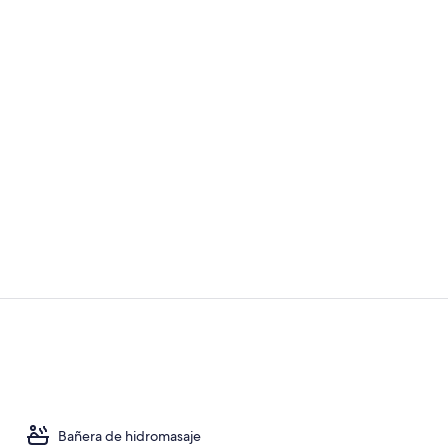
Vídeo hecho
Se sirven al
Bañera de hidromasaje