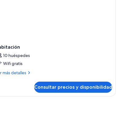
abitación
10 huéspedes
Wifi gratis
ás
r más detalles
talles
Consultar precios y disponibilidad
bitación