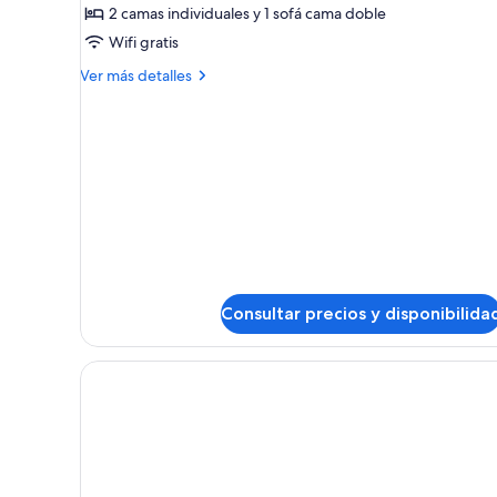
de
2 camas individuales y 1 sofá cama doble
Habitación
Wifi gratis
doble
Más
Ver más detalles
(Golden
detalles
No
de
Habitación
Balcony
doble
-
(Golden
3
No
Balcony
adults)
-
3
adults)
Consultar precios y disponibilida