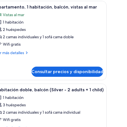
bitación,
trodomésticos blancos al fondo.
scritorio con televisor, un cuadro en la pared y vistas al exterior.
brir
Habitación de hotel con dos camas, un escritor
dults
5
lcón,
artamento, 1 habitación, balcón, vistas al mar
odas
tas
Vistas al mar
s
rdín
1 habitación
otos
hildren)
e
2 huéspedes
ults
partamento,
2 camas individuales y 1 sofá cama doble
Wifi gratis
ildren)
abitación,
ás
r más detalles
alcón,
talles
stas
artamento,
Consultar precios y disponibilidad
ar
bitación,
lcón,
ed.
na cama grande, piso de madera, un televisor de pantalla plana y un baño vis
brir
Una habitación de hotel moderna con una cama 
tas
7
bitación doble, balcón (Silver - 2 adults + 1 child)
odas
1 habitación
r
s
3 huéspedes
otos
e
2 camas individuales y 1 sofá cama individual
abitación
Wifi gratis
oble,