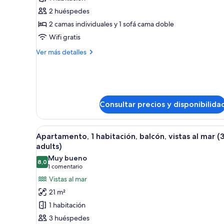
Apartamento,
2 huéspedes
1
2 camas individuales y 1 sofá cama doble
habitación,
Wifi gratis
balcón,
Más
Ver más detalles
vistas
detalles
al
de
jardín
Apartamento,
1
habitación,
Consultar precios y disponibilida
balcón,
vistas
al
Abrir
Habitación de hotel con dos cam
jardín
5
Apartamento, 1 habitación, balcón, vistas al mar (
todas
adults)
las
Muy bueno
8,0
fotos
8,0 de 10
(1 comentario)
1 comentario
de
Vistas al mar
Apartamento,
21 m²
1
1 habitación
habitación,
3 huéspedes
balcón,