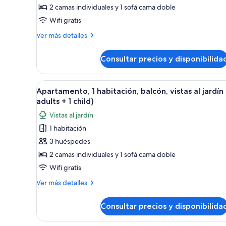
2 camas individuales y 1 sofá cama doble
vistas
Wifi gratis
al
mar
Más
Ver más detalles
(3
detalles
de
adults)
Consultar precios y disponibilida
Apartamento,
1
habitación,
Abrir
Una sala de estar moderna con 
5
balcón,
Apartamento, 1 habitación, balcón, vistas al jardín
todas
vistas
adults + 1 child)
al
las
Vistas al jardín
mar
fotos
(3
1 habitación
de
adults)
3 huéspedes
Apartamento,
1
2 camas individuales y 1 sofá cama doble
habitación,
Wifi gratis
balcón,
Más
Ver más detalles
vistas
detalles
al
de
Consultar precios y disponibilida
Apartamento,
jardín
1
(2