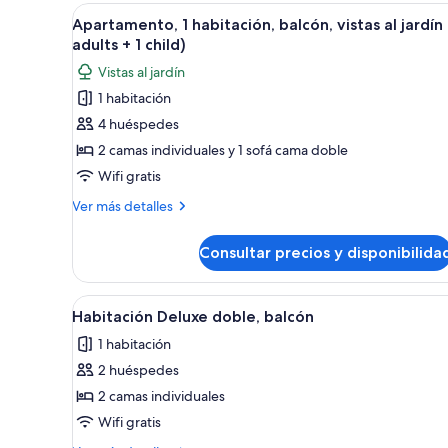
habitación,
Abrir
Una sala de estar moderna con 
adults
5
balcón,
Apartamento, 1 habitación, balcón, vistas al jardín 
todas
vistas
+
adults + 1 child)
al
las
1
Vistas al jardín
jardín
fotos
child)
(2
1 habitación
de
adults
4 huéspedes
Apartamento,
+
1
1
2 camas individuales y 1 sofá cama doble
child)
habitación,
Wifi gratis
balcón,
Más
Ver más detalles
vistas
detalles
al
de
Consultar precios y disponibilida
Apartamento,
jardín
1
(3
habitación,
Abrir
Habitación de hotel con dos ca
adults
7
balcón,
Habitación Deluxe doble, balcón
todas
vistas
+
1 habitación
al
las
1
jardín
2 huéspedes
fotos
child)
(3
de
2 camas individuales
adults
Habitación
+
Wifi gratis
1
Deluxe