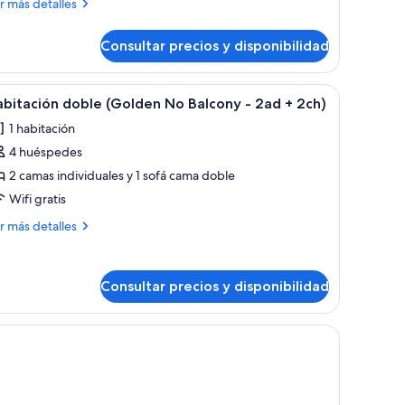
ás
r más detalles
alcón
talles
ilver
Consultar precios y disponibilidad
bitación
ble,
lcón
na cama grande, un tocador con espejo y vistas al exterior.
brir
Una habitación de hotel moderna con una cama
dults
9
lver
bitación doble (Golden No Balcony - 2ad + 2ch)
odas
1 habitación
s
ults
4 huéspedes
otos
ild)
e
2 camas individuales y 1 sofá cama doble
abitación
ld)
Wifi gratis
oble
ás
r más detalles
Golden
talles
o
bitación
alcony
Consultar precios y disponibilidad
ble
olden
ad
o
na cama grande, un tocador con espejo y vistas al exterior.
lcony
ch)
d
h)