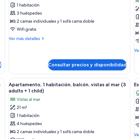
1 habitación
Apartamento,
A
1
1
3 huéspedes
habitación,
h
2 camas individuales y 1 sofá cama doble
balcón,
b
Wifi gratis
vistas
vi
Más
Ver más detalles
al
al
detalles
mar
m
de
M
Ve
Apartamento,
(2
(
de
1
de
adults
a
d
Consultar precios y disponibilidad
habitación,
Ap
+
+
balcón,
1
1
2
vistas
ha
as, un escritorio, un televisor y un balcón con vistas al mar.
Abrir
Habitación de hotel con dos camas, un e
A
al
5
ba
child)
c
3
Apartamento, 1 habitación, balcón, vistas al mar (3
Es
todas
t
mar
vis
adults + 1 child)
(2
las
al
la
Vistas al mar
adults
ma
fotos
f
+
(2
21 m²
de
d
1
ad
1 habitación
Apartamento,
E
child)
+
2
1
4 huéspedes
ch
habitación,
2 camas individuales y 1 sofá cama doble
M
Ve
balcón,