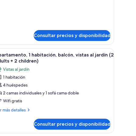
talles
tudio
Consultar precios y disponibilidad
trodomésticos blancos al fondo.
, una mesa de comedor y sillas. Se ve una cocina con armarios y electrodomé
brir
Una sala de estar moderna con un sofá, una me
5
artamento, 1 habitación, balcón, vistas al jardín (2
odas
ults + 2 children)
s
Vistas al jardín
otos
1 habitación
e
4 huéspedes
partamento,
2 camas individuales y 1 sofá cama doble
abitación,
Wifi gratis
alcón,
ás
r más detalles
stas
talles
Consultar precios y disponibilidad
artamento,
rdín
2