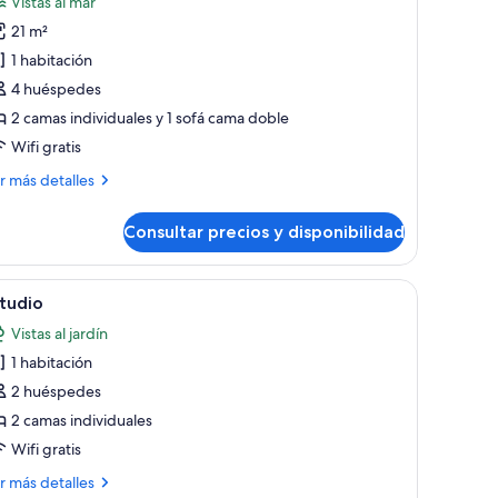
Vistas al mar
partamento,
21 m²
1 habitación
abitación,
4 huéspedes
alcón,
2 camas individuales y 1 sofá cama doble
stas
Wifi gratis
ar
ás
r más detalles
2
talles
dults
Consultar precios y disponibilidad
artamento,
bitación,
scritorio, un televisor y un balcón con vistas al mar.
brir
Habitación de hotel con dos camas, un escritori
4
lcón,
hildren)
tudio
odas
tas
Vistas al jardín
s
r
1 habitación
otos
e
2 huéspedes
ults
studio
2 camas individuales
Wifi gratis
ildren)
ás
r más detalles