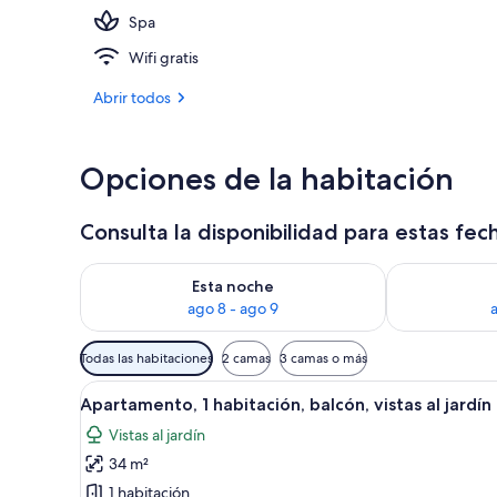
Spa
Una piscina cu
Wifi gratis
Abrir todos
Opciones de la habitación
Consulta la disponibilidad para estas fec
Consulta la disponibilidad para esta noche, ago 8 - 
Consulta la d
Esta noche
ago 8 - ago 9
Filtros
Todas las habitaciones
2 camas
3 camas o más
disponibles
Abrir
Una sala de estar moderna con 
para
5
Apartamento, 1 habitación, balcón, vistas al jardín
todas
las
Vistas al jardín
las
habitaciones
34 m²
fotos
de
1 habitación