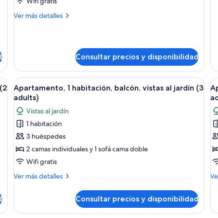
Wifi gratis
de
vistas
de
Más
Ver más detalles
Es
al
detalles
mar
de
Apartamento,
(3
1
adults
d
Consultar precios y disponibilidad
habitación,
+
balcón,
1
vistas
un sofá, una mesa de comedor y sillas. Se ve una cocina con armarios y elec
Abrir
Una sala de estar moderna con un sofá
A
al
5
child)
 (2
Apartamento, 1 habitación, balcón, vistas al jardín (3
Ap
todas
t
mar
adults)
ad
(3
las
la
Vistas al jardín
adults
fotos
f
+
1 habitación
de
d
1
3 huéspedes
Apartamento,
A
child)
1
1
2 camas individuales y 1 sofá cama doble
habitación,
h
Wifi gratis
balcón,
b
Más
M
Ver más detalles
Ve
vistas
vi
detalles
de
al
de
al
de
d
Consultar precios y disponibilidad
Apartamento,
Ap
jardín
ja
1
1
(3
(