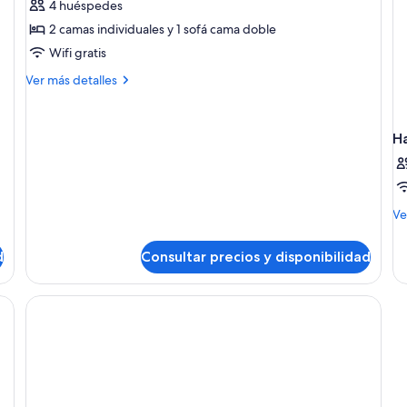
+
4 huéspedes
de
1child)
2 camas individuales y 1 sofá cama doble
Habitación
doble
Wifi gratis
(Golden
Más
Ver más detalles
No
detalles
de
Balcony
Habitación
-
H
doble
3adults
(Golden
+
No
Balcony
1child)
-
M
Ve
3adults
de
+
de
d
Consultar precios y disponibilidad
1child)
Ha