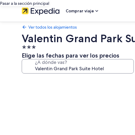
Pasar a la sección principal
Comprar viaje
Ver todos los alojamientos
Valentin Grand Park Su
Alojamiento
de
Elige las fechas para ver los precios
3.0 estrellas
¿A dónde vas?
Galería
de
imágenes
de
Valentin
Grand
Park