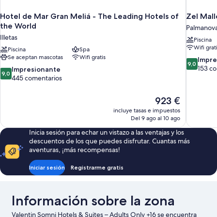
Hotel de Mar Gran Meliá - The Leading Hotels of
Zel Mall
the World
Palmanov
Illetas
Piscina
Wifi grat
Piscina
Spa
Se aceptan mascotas
Wifi gratis
9.0
Impre
9,0
sobre
153 c
9.0
Impresionante
9,0
10,
sobre
445 comentarios
Impresion
10,
153 comen
Impresionante,
El
923 €
445 comentarios
precio
incluye tasas e impuestos
actual
Del 9 ago al 10 ago
es
Inicia sesión para echar un vistazo a las ventajas y los
de
descuentos de los que puedes disfrutar. Cuantas más
923 €
aventuras, ¡más recompensas!
Iniciar sesión
Registrarme gratis
Información sobre la zona
Valentin Somni Hotels & Suites – Adults Only +16 se encuentra