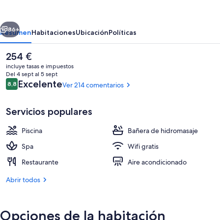
Hotels
&
erior
Siguiente
Suites
86+
Resumen
Habitaciones
Ubicación
Políticas
–
El
254 €
Adults
precio
incluye tasas e impuestos
Only
actual
Del 4 sept al 5 sept
es
Comentarios
Excelente
8,8
Ver 214 comentarios
+16
8,8 de 10
de
254 €
Servicios populares
Piscina
Bañera de hidromasaje
Playa
Spa
Wifi gratis
Restaurante
Aire acondicionado
Abrir todos
Opciones de la habitación