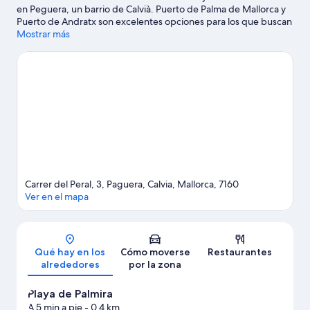
en Peguera, un barrio de Calvià. Puerto de Palma de Mallorca y
Puerto de Andratx son excelentes opciones para los que buscan
unas vacaciones activas, pero si prefieres sumergirte en la
Mostrar más
naturaleza, Playa de Santa Ponsa y Playa de Palma Nova son lo
que necesitas. Parque acuático Western Water Park y Parque de
atracciones Katmandu Park también merecen la pena. Reserva
algo de tiempo para explorar la naturaleza realizando
actividades como el ciclismo de montaña.
Ver guía de viaje de
Calvià
Carrer del Peral, 3, Paguera, Calvia, Mallorca, 7160
Ver en el mapa
Mapa
Qué hay en los
Cómo moverse
Restaurantes
alrededores
por la zona
Playa de Palmira
A 5 min a pie
- 0.4 km