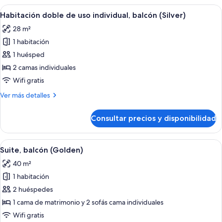
balcón
Abrir
Habitación de hotel moderna con una c
6
(Silver)
Habitación doble de uso individual, balcón (Silver)
todas
28 m²
las
1 habitación
fotos
de
1 huésped
Habitación
2 camas individuales
doble
Wifi gratis
de
Más
Ver más detalles
uso
detalles
individual,
de
Consultar precios y disponibilidad
Habitación
balcón
doble
(Silver)
de
Abrir
Una habitación de hotel moderna con ca
18
uso
Suite, balcón (Golden)
todas
individual,
40 m²
balcón
las
(Silver)
1 habitación
fotos
de
2 huéspedes
Suite,
1 cama de matrimonio y 2 sofás cama individuales
balcón
Wifi gratis