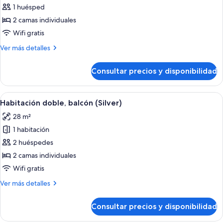
de
1 huésped
Habitación
2 camas individuales
Deluxe
Wifi gratis
doble
Más
Ver más detalles
de
detalles
uso
de
Consultar precios y disponibilidad
Habitación
individual,
Deluxe
balcón
doble
Abrir
Habitación de hotel moderna con una c
6
de
Habitación doble, balcón (Silver)
todas
uso
28 m²
individual,
las
balcón
1 habitación
fotos
de
2 huéspedes
Habitación
2 camas individuales
doble,
Wifi gratis
balcón
Más
Ver más detalles
(Silver)
detalles
de
Consultar precios y disponibilidad
Habitación
doble,