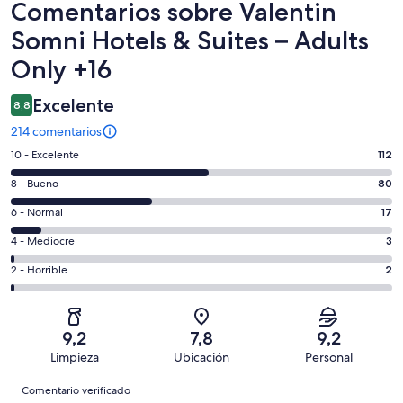
Comentarios
Comentarios sobre Valentin
Somni Hotels & Suites – Adults
Only +16
Excelente
8,8
214 comentarios
112
10 - Excelente
112
comentarios
80
8 - Bueno
80
de
comentarios
un
17
6 - Normal
17
de
total
comentarios
un
3
4 - Mediocre
3
de
de
total
comentarios
214
un
2
2 - Horrible
2
de
de
con
total
comentarios
214
un
una
de
de
con
total
puntuación
214
un
una
de
9,2
7,8
9,2
de
con
total
puntuación
214
Limpieza
Ubicación
Personal
10
una
de
de
con
Comentarios
-
puntuación
214
8
Comentario verificado
una
Excelente
de