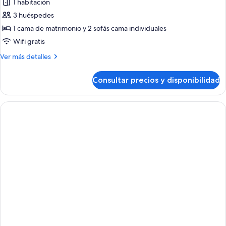
Silver)
1 habitación
fotos
de
3 huéspedes
Suite,
1 cama de matrimonio y 2 sofás cama individuales
balcón
Wifi gratis
(Occupancy
Más
Ver más detalles
3
detalles
-
de
Consultar precios y disponibilidad
Suite,
Golden)
balcón
(Occupancy
3
-
Golden)