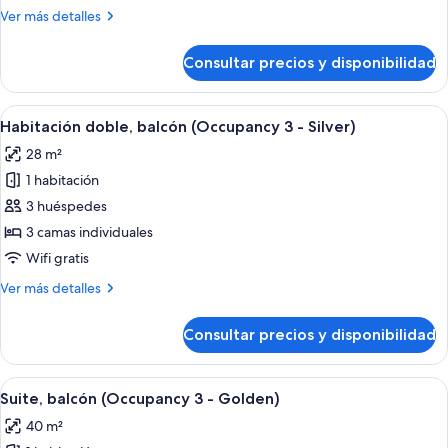
(Golden)
Más
Ver más detalles
detalles
de
Consultar precios y disponibilidad
Suite,
balcón
(Golden)
Abrir
Habitación de hotel moderna con una c
6
Habitación doble, balcón (Occupancy 3 - Silver)
todas
28 m²
las
1 habitación
fotos
de
3 huéspedes
Habitación
3 camas individuales
doble,
Wifi gratis
balcón
Más
Ver más detalles
(Occupancy
detalles
3
de
Consultar precios y disponibilidad
Habitación
-
doble,
Silver)
balcón
Abrir
Una habitación de hotel moderna con ca
11
(Occupancy
Suite, balcón (Occupancy 3 - Golden)
todas
3
40 m²
-
las