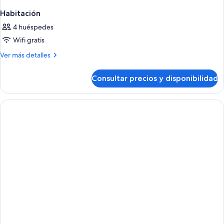
Habitación
4 huéspedes
Wifi gratis
Más
Ver más detalles
detalles
de
Consultar precios y disponibilidad
Habitación