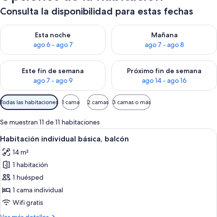
Consulta la disponibilidad para estas fechas
Consulta la disponibilidad para esta noche, ago 6 - ago 7
Consulta la disponibilidad pa
Esta noche
Mañana
ago 6 - ago 7
ago 7 - ago 8
Consulta la disponibilidad para este fin de semana, ago 7 - ag
Consulta la disponibilidad par
Este fin de semana
Próximo fin de semana
ago 7 - ago 9
ago 14 - ago 16
Filtros
Todas las habitaciones
1 cama
2 camas
3 camas o más
disponibles
para
Se muestran 11 de 11 habitaciones
las
Abrir
Un baño moderno con vestidor, tocad
13
Habitación individual básica, balcón
habitaciones
todas
14 m²
las
1 habitación
fotos
de
1 huésped
Habitación
1 cama individual
individual
Wifi gratis
básica,
Más