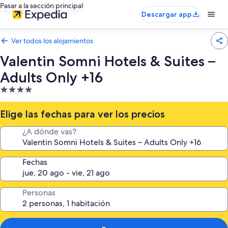
Pasar a la sección principal
Descargar app
Ver todos los alojamientos
Valentin Somni Hotels & Suites –
Adults Only +16
Alojamiento
de
4.0 estrellas
Elige las fechas para ver los precios
¿A dónde vas?
Fechas
Personas