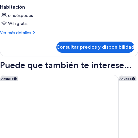
Habitación
6 huéspedes
Wifi gratis
Más
Ver más detalles
detalles
de
Consultar precios y disponibilidad
Habitación
Puede que también te interese...
Hotel de Mar Gran Meliá - The Leading Hotels of the World
Zel Mall
Anuncio
Anuncio