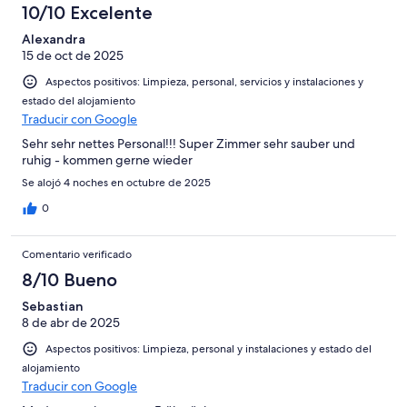
con
-
puntuación
10/10 Excelente
6
una
Bueno
de
-
puntuación
Alexandra
4
Normal
15 de oct de 2025
de
-
2
Aspectos positivos: Limpieza, personal, servicios y instalaciones y
Mediocre
-
estado del alojamiento
Horrible
Traducir con Google
Sehr sehr nettes Personal!!! Super Zimmer sehr sauber und
ruhig - kommen gerne wieder
Se alojó 4 noches en octubre de 2025
0
Comentario verificado
8/10 Bueno
Sebastian
8 de abr de 2025
Aspectos positivos: Limpieza, personal y instalaciones y estado del
alojamiento
Traducir con Google