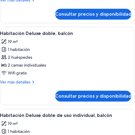
Ver más detalles
balcón
detalles
de
Consultar precios y disponibilidad
Habitación
individual
básica,
Abrir
Habitación de hotel moderna con una c
10
balcón
Habitación Deluxe doble, balcón
todas
19 m²
las
1 habitación
fotos
de
2 huéspedes
Habitación
2 camas individuales
Deluxe
Wifi gratis
doble,
Más
Ver más detalles
balcón
detalles
de
Consultar precios y disponibilidad
Habitación
Deluxe
doble,
Abrir
Habitación de hotel moderna con una c
10
balcón
Habitación Deluxe doble de uso individual, balcón
todas
19 m²
las
1 habitación
fotos