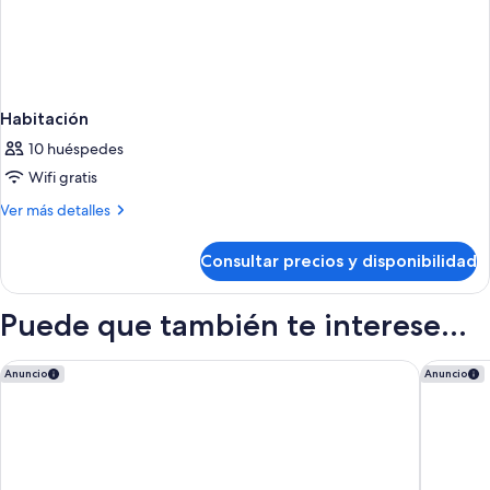
Habitación
10 huéspedes
Wifi gratis
Más
Ver más detalles
detalles
de
Consultar precios y disponibilidad
Habitación
Puede que también te interese...
Iberostar Selection Jardín del Sol Suites - Adults Only
Melia Pa
Anuncio
Anuncio