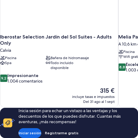
Iberostar Selection Jardín del Sol Suites - Adults
Melia P
Only
A 10,6 km 
Calvia
Piscina
Wifi grat
Piscina
Bañera de hidromasaje
Spa
Todo incluido
8.8
Excel
8,8
disponible
sobre
1.003
9.2
10,
Impresionante
9,2
sobre
Excelente
1.004 comentarios
10,
1.003 com
El
315 €
Impresionante,
precio
incluye tasas e impuestos
1.004 comentarios
actual
Del 31 ago al 1 sept
es
Inicia sesión para echar un vistazo a las ventajas y los
de
descuentos de los que puedes disfrutar. Cuantas más
315 €
aventuras, ¡más recompensas!
Iniciar sesión
Registrarme gratis