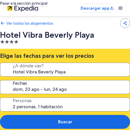
Pasar a la sección principal
Descargar app
Ver todos los alojamientos
Hotel Vibra Beverly Playa
Alojamiento
de
4.0 estrellas
Elige las fechas para ver los precios
¿A dónde vas?
Fechas
Personas
Buscar