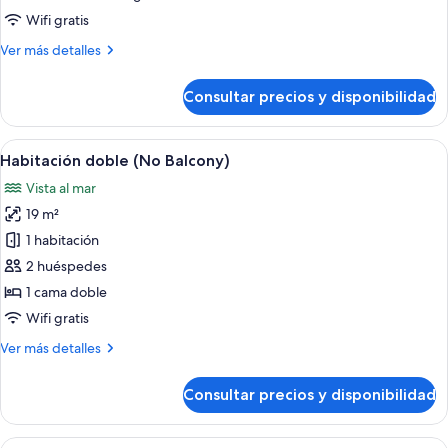
1
vistas
Wifi gratis
child)
al
Más
Ver más detalles
mar
detalles
de
Consultar precios y disponibilidad
Habitación
individual,
vistas
Abrir
Habitación de hotel con cama, mesita 
3
al
Habitación doble (No Balcony)
todas
mar
Vista al mar
las
19 m²
fotos
de
1 habitación
Habitación
2 huéspedes
doble
1 cama doble
(No
Wifi gratis
Balcony)
Más
Ver más detalles
detalles
de
Consultar precios y disponibilidad
Habitación
doble
(No
Abrir
Una habitación de hotel con cama, escrit