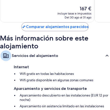
Muy
Impresi
El
167 €
bueno,
56 come
precio
325 comentarios
incluye tasas e impuestos
actual
Del 30 ago al 31 ago
es
de
Comparar alojamientos parecidos
167 €
Más información sobre este
alojamiento
Servicios del alojamiento
Internet
Wifi gratis en todas las habitaciones
Wifi gratis disponible en algunas zonas comunes
Aparcamiento y servicios de transporte
Aparcamiento descubierto en las instalaciones (EUR 12 por
noche)
Aparcamiento sin asistencia limitado en las instalaciones