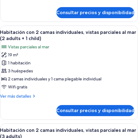
individuales,
detalles
vistas
de
Consultar precios y disponibilidad
parciales
Habitación
con
al
2
Abrir
Una habitación de hotel moderna con 
mar
7
camas
Habitación con 2 camas individuales, vistas parciales al mar
todas
individuales,
(2 adults + 1 child)
vistas
las
Vistas parciales al mar
parciales
fotos
al
19 m²
de
mar
1 habitación
Habitación
con
3 huéspedes
2
2 camas individuales y 1 cama plegable individual
camas
Wifi gratis
individuales,
Más
Ver más detalles
vistas
detalles
parciales
de
Consultar precios y disponibilidad
Habitación
al
con
mar
2
Abrir
Una habitación de hotel moderna con 
(2
7
camas
Habitación con 2 camas individuales, vistas parciales al mar
todas
adults
individuales,
(3 adults)