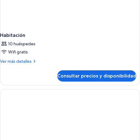
Habitación
10 huéspedes
Wifi gratis
Más
Ver más detalles
detalles
de
Consultar precios y disponibilidad
Habitación