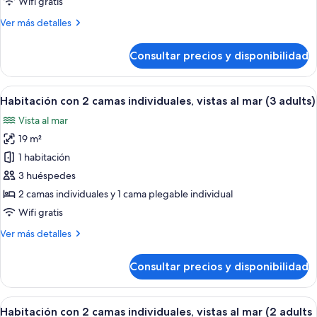
Wifi gratis
camas
Más
Ver más detalles
individuales,
detalles
vistas
de
Consultar precios y disponibilidad
al
Habitación
con
mar
2
Abrir
Un balcón con vista a la playa, una mesa
4
camas
Habitación con 2 camas individuales, vistas al mar (3 adults)
todas
individuales,
Vista al mar
vistas
las
al
19 m²
fotos
mar
de
1 habitación
Habitación
3 huéspedes
con
2 camas individuales y 1 cama plegable individual
2
Wifi gratis
camas
Más
Ver más detalles
individuales,
detalles
vistas
de
Consultar precios y disponibilidad
al
Habitación
con
mar
2
Abrir
Un balcón con vista a la playa, una mesa
(3
4
camas
Habitación con 2 camas individuales, vistas al mar (2 adults