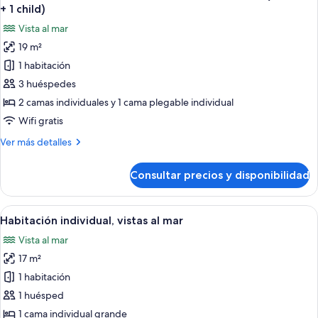
todas
adults)
individuales,
+ 1 child)
vistas
las
Vista al mar
al
fotos
mar
19 m²
de
(3
1 habitación
Habitación
adults)
con
3 huéspedes
2
2 camas individuales y 1 cama plegable individual
camas
Wifi gratis
individuales,
Más
Ver más detalles
vistas
detalles
al
de
Consultar precios y disponibilidad
Habitación
mar
con
(2
2
Abrir
Habitación de hotel moderna con una 
adults
4
camas
Habitación individual, vistas al mar
todas
+
individuales,
Vista al mar
vistas
las
1
al
17 m²
fotos
child)
mar
de
1 habitación
(2
Habitación
adults
1 huésped
+
individual,
1 cama individual grande