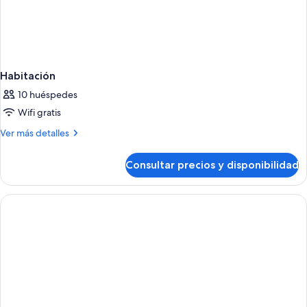
Habitación
10 huéspedes
Wifi gratis
Más
Ver más detalles
detalles
de
Consultar precios y disponibilidad
Habitación