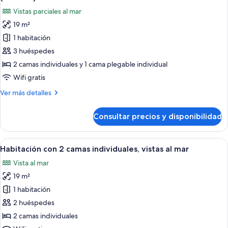
vistas
las
+
Vistas parciales al mar
parciales
fotos
1
al
19 m²
de
child)
mar
1 habitación
Habitación
(2
adults
con
3 huéspedes
+
2
2 camas individuales y 1 cama plegable individual
1
camas
child)
Wifi gratis
individuales,
Más
Ver más detalles
vistas
detalles
parciales
de
Consultar precios y disponibilidad
Habitación
al
con
mar
2
Abrir
Un balcón con vista a la playa, una mesa
(3
4
camas
Habitación con 2 camas individuales, vistas al mar
todas
adults)
individuales,
Vista al mar
vistas
las
parciales
19 m²
fotos
al
de
1 habitación
mar
Habitación
(3
2 huéspedes
adults)
con
2 camas individuales
2