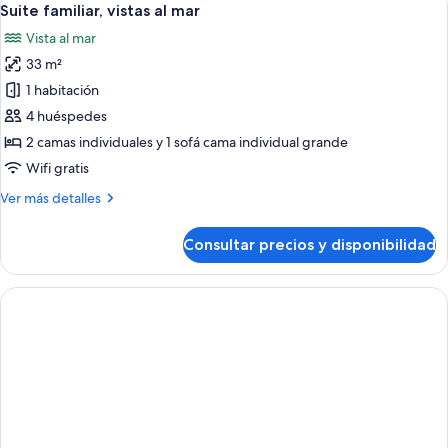
6
Balcony)
Suite familiar, vistas al mar
todas
Vista al mar
las
33 m²
fotos
de
1 habitación
Suite
4 huéspedes
familiar,
2 camas individuales y 1 sofá cama individual grande
vistas
Wifi gratis
al
Más
Ver más detalles
mar
detalles
de
Consultar precios y disponibilidad
Suite
familiar,
vistas
al
mar