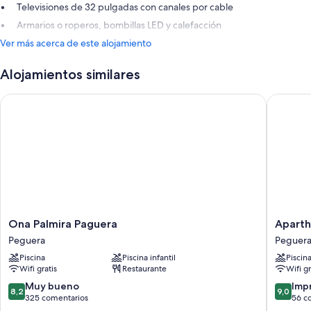
Televisiones de 32 pulgadas con canales por cable
Armarios o roperos, bombillas LED y calefacción
Ver más acerca de este alojamiento
Alojamientos similares
Ona Palmira Paguera
Apartho
Ona
Apartho
Ona Palmira Paguera
Aparth
Palmira
Novo
Peguera
Peguer
Paguera
Mar
Piscina
Piscina infantil
Piscin
Peguera
Peguera
Wifi gratis
Restaurante
Wifi gr
8.2
9.0
Muy bueno
Imp
8,2
9,0
sobre
sobre
325 comentarios
56 c
10,
10,