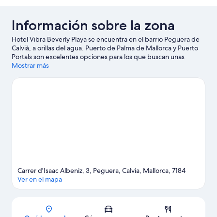
Información sobre la zona
Hotel Vibra Beverly Playa se encuentra en el barrio Peguera de
Calvià, a orillas del agua. Puerto de Palma de Mallorca y Puerto
Portals son excelentes opciones para los que buscan unas
vacaciones activas, pero si prefieres sumergirte en la naturaleza,
Mostrar más
Playa de Santa Ponsa y Playa de Palma Nova son lo que
necesitas. ¿Viajas con niños? Si es así, puedes llevarlos a Parque
acuático Western Water Park o a Parque de atracciones
Katmandu Park. ¿Deseando estar ya en el agua? Con actividades
como esquí acuático, windsurf o vela a tu alcance, no te faltarán
aventuras cerca de tu alojamiento.
Ver guía de viaje de Calvià
Carrer d'Isaac Albeniz, 3, Peguera, Calvia, Mallorca, 7184
Ver en el mapa
Mapa