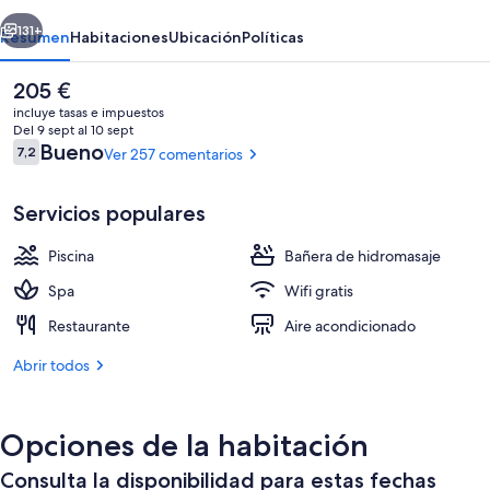
Playa
erior
Siguiente
131+
Resumen
Habitaciones
Ubicación
Políticas
El
205 €
precio
incluye tasas e impuestos
actual
Del 9 sept al 10 sept
es
Comentarios
Bueno
7,2
Ver 257 comentarios
7,2 de 10
de
205 €
Servicios populares
Piscina
Bañera de hidromasaje
Una piscina cubierta, 2 piscinas al aire
Spa
Wifi gratis
Restaurante
Aire acondicionado
Abrir todos
Opciones de la habitación
Consulta la disponibilidad para estas fechas