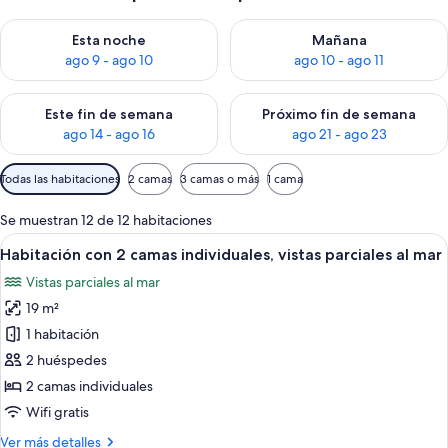
Consulta la disponibilidad para esta noche, ago 9 - ago 10
Consulta la disponibilidad par
Esta noche
Mañana
ago 9 - ago 10
ago 10 - ago 11
Consulta la disponibilidad para este fin de semana, ago 14 - a
Consulta la disponibilidad par
Este fin de semana
Próximo fin de semana
ago 14 - ago 16
ago 21 - ago 23
Filtros
Todas las habitaciones
2 camas
3 camas o más
1 cama
disponibles
para
Se muestran 12 de 12 habitaciones
las
Abrir
Una habitación de hotel moderna con 
7
Habitación con 2 camas individuales, vistas parciales al mar
habitaciones
todas
Vistas parciales al mar
las
19 m²
fotos
de
1 habitación
Habitación
2 huéspedes
con
2 camas individuales
2
Wifi gratis
camas
Más
Ver más detalles