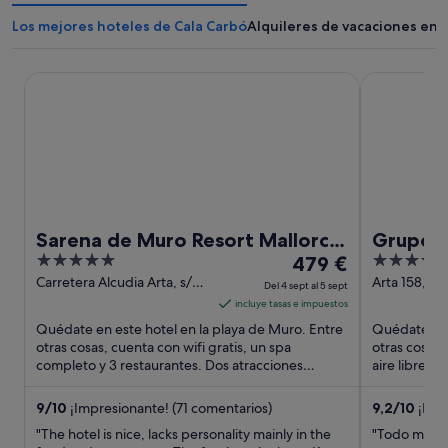
Los mejores hoteles de Cala Carbó
Alquileres de vacaciones en 
Sarena de Muro Resort Mallorca, part of Destination by Hy
Grupotel M
Sarena de Muro Resort Mallorca,
Grupote
5
El
4
part of Destination by Hyatt
479 €
out
precio
out
Carretera Alcudia Arta, s/n,
Arta 158, 0
Del 4 sept al 5 sept
Km 1 Muro Mallorca
Mallorca
of
es
of
incluye tasas e impuestos
5
de
5
Quédate en este hotel en la playa de Muro. Entre
Quédate en 
479 €
otras cosas, cuenta con wifi gratis, un spa
otras cosas, 
completo y 3 restaurantes. Dos atracciones
por
aire libre y
turísticas populares ...
que los hués
noche
del
9
/
10
¡Impresionante! (71 comentarios)
9,2
/
10
¡Impr
4
"The hotel is nice, lacks personality mainly in the
"Todo muy n