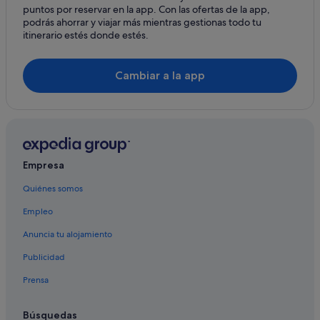
puntos por reservar en la app. Con las ofertas de la app,
Hoteles de 4 estrellas en Port de Pollença
podrás ahorrar y viajar más mientras gestionas todo tu
itinerario estés donde estés.
Pensiones en Port de Pollença
Hoteles históricos en Cala Sant Vicenç
Cambiar a la app
Hoteles históricos en Port de Pollença
Casas de campo en Port de Pollença
Hoteles con todo incluido en Mallorca
Hoteles de golf en Port de Pollença
Empresa
Casas privadas de vacaciones en Port de Pollença
Quiénes somos
Hoteles boutique en Port de Pollença
Empleo
Bluebay Resorts en Port de Pollença
Hoteles con spa en Cala Sant Vicenç
Anuncia tu alojamiento
Hoteles de 4 estrellas en Cala Sant Vicenç
Publicidad
Hoteles de 5 estrellas en Cala Sant Vicenç
Prensa
Apartamentos en Port de Pollença
Búsquedas
Hoteles con gimnasio en Port de Pollença