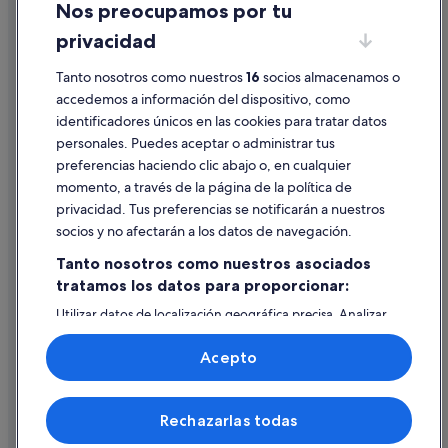
Nos preocupamos por tu
Condiciones de uso
privacidad
Información legal/contacto
Pautas sobre el contenido y cómo denunciar contenido
Tanto nosotros como nuestros
16
socios almacenamos o
accedemos a información del dispositivo, como
identificadores únicos en las cookies para tratar datos
Ayuda
personales. Puedes aceptar o administrar tus
Ayuda
preferencias haciendo clic abajo o, en cualquier
momento, a través de la página de la política de
Cancelar un vuelo
privacidad. Tus preferencias se notificarán a nuestros
Cancelar una reserva de hotel o de un alquiler vacacional
socios y no afectarán a los datos de navegación.
Plazos de reembolso
Tanto nosotros como nuestros asociados
tratamos los datos para proporcionar:
Utilizar un cupón de Expedia
Utilizar datos de localización geográfica precisa. Analizar
Documentos para viajes internacionales
activamente las características del dispositivo para su
identificación. Almacenar la información en un dispositivo
Acepto
y/o acceder a ella. Publicidad y contenido personalizados,
medición de publicidad y contenido, investigación de
audiencia y desarrollo de servicios.
© 2026 Expedia, Inc., una empresa de Expedia Group. Todos los
Rechazarlas todas
Lista de asociados (proveedores)
derechos reservados. Expedia y el logotipo de Expedia son marcas
comerciales o marcas comerciales registradas de Expedia, Inc.