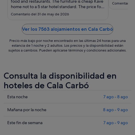
sept
food and restaurants. The furniture is cheap Kave
Comentario de
home not to a 5 star hotel standard. The price for
al
me is to high for what they offer. The main thing is
5
Comentario del 31 de may de 2026
the so called Micheline star restaurant. There is
sept
non. Food was very oily and never to a star ..."
Ver los 7563 alojamientos en Cala Carbó
Precio más bajo por noche encontrado en las últimas 24 horas para una
estancia de 1 noche y 2 adultos. Los precios y la disponibilidad están
sujetos a cambios. Pueden aplicarse términos y condiciones adicionales.
Consulta la disponibilidad en
hoteles de Cala Carbó
Comprueba
Esta noche
7 ago - 8 ago
los
precios
Comprueba
Mañana por la noche
8 ago - 9 ago
en
los
Cala
precios
Comprueba
Este fin de semana
7 ago - 9 ago
Carbó
en
los
para