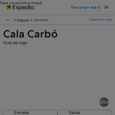
Pasar a la sección principal
Descargar app
Organiza tu viaje
Pollença
Cala Carbó
Cala Carbó
Guía de viaje
Fotos
de
Cala
25
Carbó
Entrada
Salida