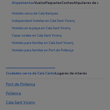
Alojamientos
Vuelos
Paquetes
Coches
Alquileres de vacaci
Hoteles cerca de Cala Barques
Independent hoteles en Cala Sant Vicenç
Hoteles en la playa en Cala Sant Vicenç
Casas rurales en Cala Sant Vicenç
Hoteles para familias en Cala Sant Vicenç
Hoteles para familias en Port de Pollença
Hoteles de 3 estrellas en Port de Pollença
Cala Sant Vicenç hoteles
Complejos turísticos en Port de Pollença
Ciudades cerca de Cala Carbó
Lugares de interés
Hoteles con restaurante en Port de Pollença
Port de Pollença
Villas en Port de Pollença
Pollença
Hoteles cerca de Puerto de Pollensa
B&B en Cala Sant Vicenç
Cala Sant Vicenç
Hoteles con piscina en Port de Pollença