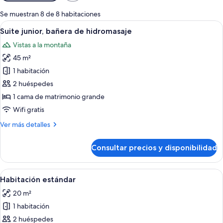
disponibles
para
Se muestran 8 de 8 habitaciones
las
Abrir
Habitación de hotel con techo de madera
10
Suite junior, bañera de hidromasaje
habitaciones
todas
Vistas a la montaña
las
45 m²
fotos
de
1 habitación
Suite
2 huéspedes
junior,
1 cama de matrimonio grande
bañera
Wifi gratis
de
Más
Ver más detalles
hidromasaje
detalles
de
Consultar precios y disponibilidad
Suite
junior,
bañera
Abrir
Habitación de hotel con una cama gran
4
de
Habitación estándar
todas
hidromasaje
20 m²
las
1 habitación
fotos
de
2 huéspedes