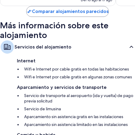
gratuitos
es
de
Televisiones LCD con canales por satélite
Comparar alojamientos parecidos
313 €
Hervidores eléctricos, calefacción y servicio de limpieza diario
Más información sobre este
alojamiento
Servicios del alojamiento
Internet
Wifi e Internet por cable gratis en todas las habitaciones
Wifi e Internet por cable gratis en algunas zonas comunes
Aparcamiento y servicios de transporte
Servicio de transporte al aeropuerto (ida y vuelta) de pago
previa solicitud
Servicio de limusina
Aparcamiento sin asistencia gratis en las instalaciones
Aparcamiento sin asistencia limitado en las instalaciones
Comida y bebida