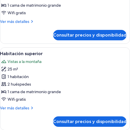
Habitación
1 cama de matrimonio grande
estándar
Wifi gratis
Más
Ver más detalles
detalles
de
Consultar precios y disponibilidad
Habitación
estándar
Abrir
Un dormitorio con cama, mesita de noch
5
Habitación superior
todas
Vistas a la montaña
las
25 m²
fotos
de
1 habitación
Habitación
2 huéspedes
superior
1 cama de matrimonio grande
Wifi gratis
Más
Ver más detalles
detalles
de
Consultar precios y disponibilidad
Habitación
superior