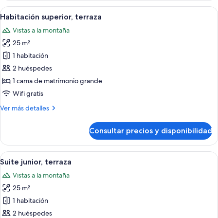
Abrir
Un dormitorio con cama, mesita de noc
23
Habitación superior, terraza
todas
Vistas a la montaña
las
25 m²
fotos
de
1 habitación
Habitación
2 huéspedes
superior,
1 cama de matrimonio grande
terraza
Wifi gratis
Más
Ver más detalles
detalles
de
Consultar precios y disponibilidad
Habitación
superior,
terraza
Abrir
Una habitación con una cama, una mes
24
Suite junior, terraza
todas
Vistas a la montaña
las
25 m²
fotos
de
1 habitación
Suite
2 huéspedes