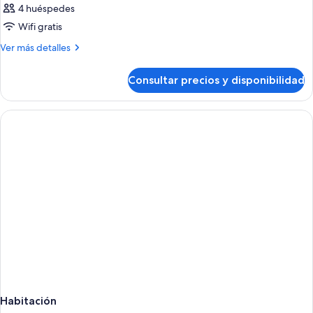
4 huéspedes
Wifi gratis
Más
Ver más detalles
detalles
de
Consultar precios y disponibilidad
Habitación
Habitación