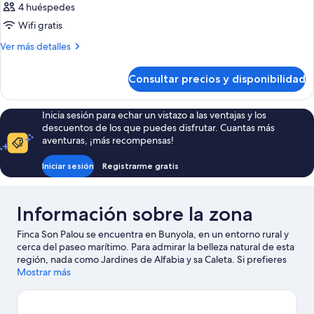
4 huéspedes
Wifi gratis
Más
Ver más detalles
detalles
de
Consultar precios y disponibilidad
Habitación
Inicia sesión para echar un vistazo a las ventajas y los
descuentos de los que puedes disfrutar. Cuantas más
aventuras, ¡más recompensas!
Iniciar sesión
Registrarme gratis
Información sobre la zona
Finca Son Palou se encuentra en Bunyola, en un entorno rural y
cerca del paseo marítimo. Para admirar la belleza natural de esta
región, nada como Jardines de Alfabia y sa Caleta. Si prefieres
dar un toque cultural a tus vacaciones, visita Frederic Chopin y
Mostrar más
Son Marroig. También merece la pena acercarse a Miramar y
Puerto deportivo de Port de Sóller. Disfruta de la naturaleza al
aire libre practicando actividades como las rutas a pie o en