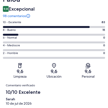
Excepcional
9,8
98 comentarios
83
10 - Excelente
83
comentarios
15
8 - Bueno
15
de
comentarios
un
0
6 - Normal
0
de
total
comentarios
un
0
4 - Mediocre
0
de
de
total
comentarios
98
un
0
2 - Horrible
0
de
de
con
total
comentarios
98
un
una
de
de
con
total
puntuación
98
un
una
de
9,6
9,6
9,6
de
con
total
puntuación
98
Limpieza
Ubicación
Personal
10
una
de
de
con
Comentarios
-
puntuación
98
8
Comentario verificado
una
Excelente
de
con
-
puntuación
10/10 Excelente
6
una
Bueno
de
-
puntuación
Sarah
4
Normal
10 de jul de 2026
de
-