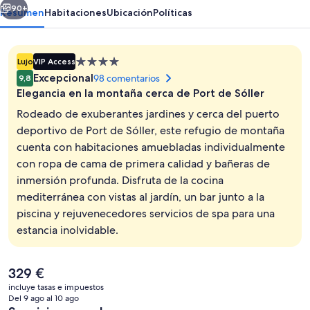
90+
Resumen
Habitaciones
Ubicación
Políticas
Alojamiento
Lujo
VIP Access
de
Excepcional
98 comentarios
9,8
4.0 estrellas
Elegancia en la montaña cerca de Port de Sóller
Rodeado de exuberantes jardines y cerca del puerto
deportivo de Port de Sóller, este refugio de montaña
cuenta con habitaciones amuebladas individualmente
Desayuno continental gratuito y diari
con ropa de cama de primera calidad y bañeras de
inmersión profunda. Disfruta de la cocina
mediterránea con vistas al jardín, un bar junto a la
piscina y rejuvenecedores servicios de spa para una
estancia inolvidable.
El
329 €
precio
incluye tasas e impuestos
actual
Del 9 ago al 10 ago
es