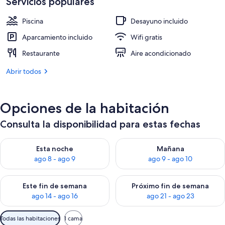
Servicios populares
de
329 €
Piscina
Desayuno incluido
Aparcamiento incluido
Wifi gratis
Restaurante
Aire acondicionado
Abrir todos
Opciones de la habitación
Consulta la disponibilidad para estas fechas
Consulta la disponibilidad para esta noche, ago 8 - ago 9
Consulta la disponibilidad pa
Esta noche
Mañana
ago 8 - ago 9
ago 9 - ago 10
Consulta la disponibilidad para este fin de semana, ago 14 - a
Consulta la disponibilidad par
Este fin de semana
Próximo fin de semana
ago 14 - ago 16
ago 21 - ago 23
Filtros
Todas las habitaciones
1 cama