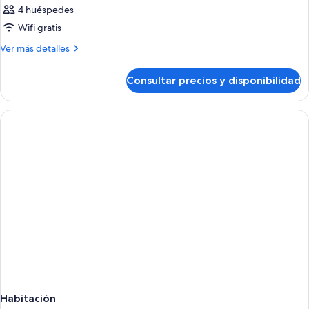
4 huéspedes
Wifi gratis
Más
Ver más detalles
detalles
de
Consultar precios y disponibilidad
Habitación
Habitación