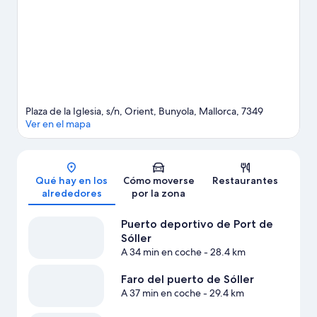
bicicleta, el ciclismo de montaña o la escalada, y aprovecha que
dispones de bicicletas gratis en las inmediaciones para explorar
todo lo que la región tiene que ofrecer.
Ver guía de viaje de
Orient
Plaza de la Iglesia, s/n, Orient, Bunyola, Mallorca, 7349
Ver en el mapa
Mapa
Qué hay en los
Cómo moverse
Restaurantes
alrededores
por la zona
Puerto deportivo de Port de
Sóller
A 34 min en coche
- 28.4 km
Faro del puerto de Sóller
A 37 min en coche
- 29.4 km