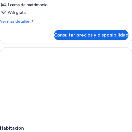
junior,
1 cama de matrimonio
terraza
Wifi gratis
Más
Ver más detalles
detalles
de
Consultar precios y disponibilidad
Suite
junior,
terraza
Habitación