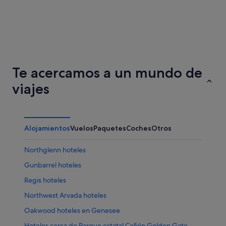
Prescott
San Bern
Te acercamos a un mundo de
viajes
Alojamientos
Vuelos
Paquetes
Coches
Otros
Northglenn hoteles
Gunbarrel hoteles
Regis hoteles
Northwest Arvada hoteles
Oakwood hoteles en Genesee
Hoteles cerca de Parque estatal Cañón Golden Gate