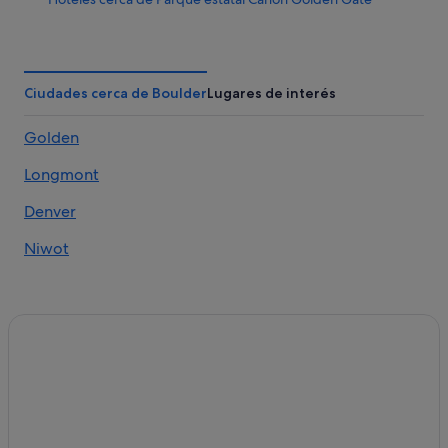
Lafayette hoteles
Central City hoteles
Hoteles cerca de The Spot Bouldering Gym
Ciudades cerca de Boulder
Lugares de interés
Erie hoteles
Golden
Boulder hoteles
Longmont
Pleasant View hoteles
Apartamentos en Westminster
Denver
Denver West hoteles
Niwot
Hoteles cerca de Museo y Tumba de Buffalo Bill
Golden hoteles
Cabañas en Boulder
Hoteles cerca de Santuario de la Madre Cabrini
Lyons hoteles
Albergues en Superior