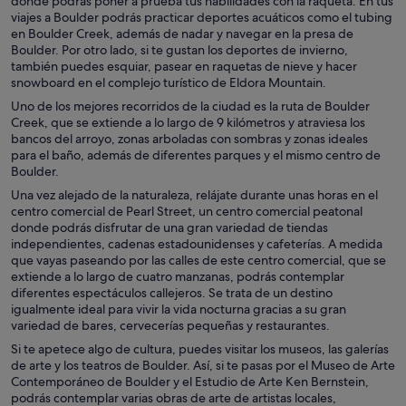
donde podrás poner a prueba tus habilidades con la raqueta. En tus
viajes a Boulder podrás practicar deportes acuáticos como el tubing
en Boulder Creek, además de nadar y navegar en la presa de
Boulder. Por otro lado, si te gustan los deportes de invierno,
también puedes esquiar, pasear en raquetas de nieve y hacer
snowboard en el complejo turístico de Eldora Mountain.
Uno de los mejores recorridos de la ciudad es la ruta de Boulder
Creek, que se extiende a lo largo de 9 kilómetros y atraviesa los
bancos del arroyo, zonas arboladas con sombras y zonas ideales
para el baño, además de diferentes parques y el mismo centro de
Boulder.
Una vez alejado de la naturaleza, relájate durante unas horas en el
centro comercial de Pearl Street, un centro comercial peatonal
donde podrás disfrutar de una gran variedad de tiendas
independientes, cadenas estadounidenses y cafeterías. A medida
que vayas paseando por las calles de este centro comercial, que se
extiende a lo largo de cuatro manzanas, podrás contemplar
diferentes espectáculos callejeros. Se trata de un destino
igualmente ideal para vivir la vida nocturna gracias a su gran
variedad de bares, cervecerías pequeñas y restaurantes.
Si te apetece algo de cultura, puedes visitar los museos, las galerías
de arte y los teatros de Boulder. Así, si te pasas por el Museo de Arte
Contemporáneo de Boulder y el Estudio de Arte Ken Bernstein,
podrás contemplar varias obras de arte de artistas locales,