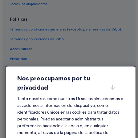
Todos los alojamientos
Políticas
Términos y condiciones generales (excepto para reservas de Vrbo)
Términos y condiciones de Vrbo
Accesibilidad
Privacidad
Cookies
Nos preocupamos por tu
Condiciones de uso
privacidad
Información legal/contacto
Pautas sobre el contenido y cómo denunciar contenido
Tanto nosotros como nuestros
16
socios almacenamos o
accedemos a información del dispositivo, como
identificadores únicos en las cookies para tratar datos
Ayuda
personales. Puedes aceptar o administrar tus
Ayuda
preferencias haciendo clic abajo o, en cualquier
momento, a través de la página de la política de
Cancelar un vuelo