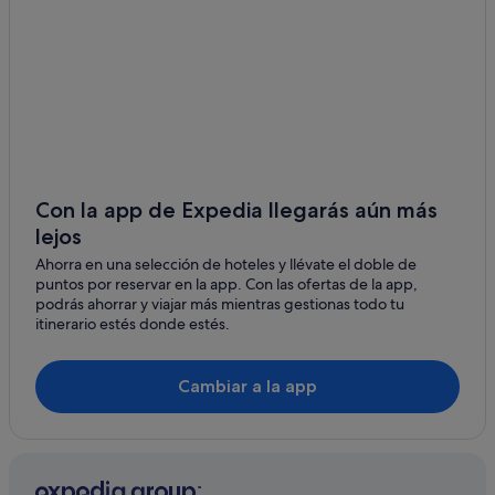
Wheat Ridge hoteles
Superior hoteles
Dacono hoteles
Thornton hoteles
Países Bajos hoteles
Coal Creek hoteles
Firestone hoteles
Con la app de Expedia llegarás aún más
lejos
Genesee hoteles
Ahorra en una selección de hoteles y llévate el doble de
Jamestown hoteles
puntos por reservar en la app. Con las ofertas de la app,
Hoteles de 5 estrellas en Superior
podrás ahorrar y viajar más mientras gestionas todo tu
itinerario estés donde estés.
Casas de campo en Boulder
Blackhawk hoteles
Cambiar a la app
Arvada hoteles
Longmont hoteles
Hoteles cerca de Laboratorio de Investigación de
Sistemas Terrestres de la NOAA