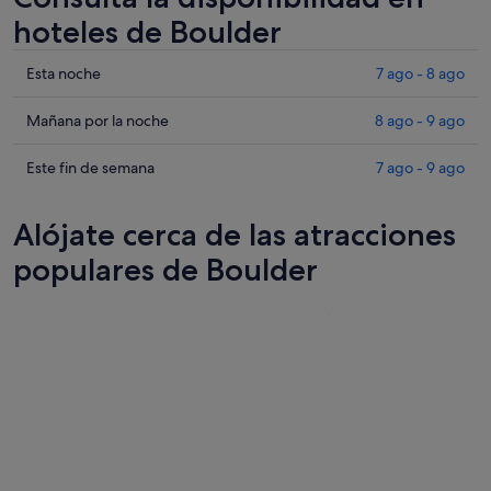
hoteles de Boulder
Comprueba
Esta noche
7 ago - 8 ago
los
precios
Comprueba
Mañana por la noche
8 ago - 9 ago
en
los
Boulder
precios
Comprueba
Este fin de semana
7 ago - 9 ago
para
en
los
esta
Boulder
precios
Alójate cerca de las atracciones
noche,
para
en
7
mañana
Boulder
populares de Boulder
ago
por
para
-
la
este
8
noche,
fin
ago
8
de
ago
semana,
-
7
9
ago
ago
-
9
ago