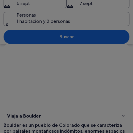
6 sept
7 sept
Personas
1 habitación y 2 personas
Una esquina de calle con un semáforo, u
Buscar
Ver mapa
Viaja a Boulder
Boulder es un pueblo de Colorado que se caracteriza
por paisajes montañosos indómitos, enormes espacios