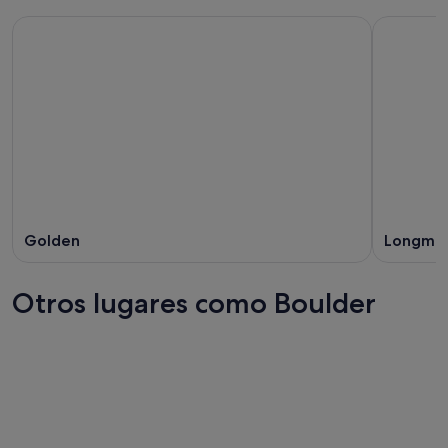
Golden
Longmo
Otros lugares como Boulder
Prescott
San Bern