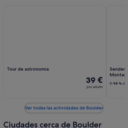
Tour de astronomia
Senderismo
Tour de astronomia
Senderis
Montañ
39 €
El
98 %
de 
por adulto
Ver todas las actividades de Boulder
Ciudades cerca de Boulder