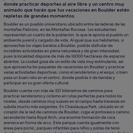
donde practicar deportes al aire libre y un centro muy
animado que harán que tus vacaciones en Boulder estén
repletas de grandes momentos.
Boulder es un pueblo universitario ubicado entre las laderas de las
montañas Flatirons, en las Montañas Rocosas. Los estudiantes
representan un cuarto de la población, lo que le aporta al pueblo un
ambiente juvenil y cargado de vida. Al igual que sus habitantes, si
aprovechas los viajes baratos a Boulder, podrás disfrutar de
increíbles actividades en plena naturaleza y de gran intensidad,
pues la localidad dispone de más de 16000 hectáreas de espacios
abiertos. La ciudad goza de un estilo de vida muy estimulante, así
que aprovecha los paquetes de vacaciones en Boulder y practicar
varias actividades deportivas, como el senderismo y el esquí, o bien
pasa un buen rato en el centro, donde podrás ir de tiendas y
participar en su gran oferta cultural.
Boulder cuenta con más de 321 kilómetros de caminos para
practicar senderismo y ciclismo en rutas perfectas para todos los
niveles, desde caminos muy suaves en el campo hasta travesías en
subida mucho más exigentes. En Chautauqua Park, ubicado en el
corazón de la red de caminos de Boulder, coge el pintoresco camino
ascendente hasta Royal Arch, una enorme formación de roca
arenisca en forma de arco. Este parque cuenta igualmente con
áreas para pícnic, parques infantiles para niños y pistas de tenis