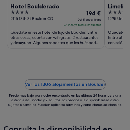
Hotel Boulderado
Limelig
4
El
4
194 €
out
precio
out
2115 13th St Boulder CO
1295 Univer
Del 31 ago al 1 sept
CO
of
es
of
incluye tasas e impuestos
5
de
5
Quédate en este hotel de lujo de Boulder. Entre
Quédate en e
194 €
otras cosas, cuenta con wifi gratis, 2 restaurantes
Entre otras 
y desayuno. Algunos aspectos que los huéspedes
por
con salón y 
destacan en ...
atracciones t
noche
del
31
ago
al
1
Ver los 1306 alojamientos en Boulder
sept
Precio más bajo por noche encontrado en las últimas 24 horas para una
estancia de 1 noche y 2 adultos. Los precios y la disponibilidad están
sujetos a cambios. Pueden aplicarse términos y condiciones adicionales.
Consulta la disponibilidad en