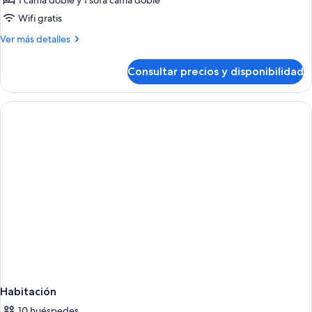
de
1 cama doble y 1 sofá cama doble
Dúplex,
Wifi gratis
cocina
Más
Ver más detalles
básica
detalles
de
Consultar precios y disponibilidad
Dúplex,
cocina
básica
Habitación
10 huéspedes