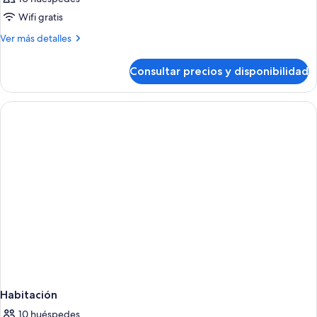
Wifi gratis
Más
Ver más detalles
detalles
de
Consultar precios y disponibilidad
Habitación
Habitación
10 huéspedes