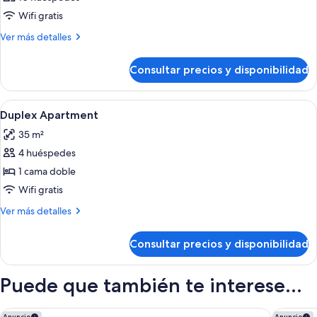
Wifi gratis
Más
Ver más detalles
detalles
de
Consultar precios y disponibilidad
Habitación
Abrir
Escritorio, cortinas opacas, sistema de
5
Duplex Apartment
todas
35 m²
las
4 huéspedes
fotos
de
1 cama doble
Duplex
Wifi gratis
Apartment
Más
Ver más detalles
detalles
de
Consultar precios y disponibilidad
Duplex
Apartment
Puede que también te interese...
Premiere Classe Bordeaux Sud-Pessac Becquerel
Premiere
Anuncio
Anuncio