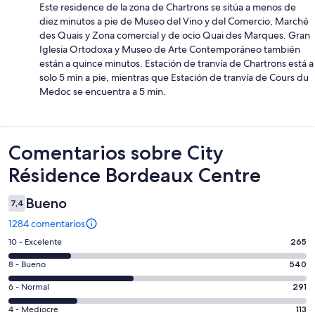
Este residence de la zona de Chartrons se sitúa a menos de
diez minutos a pie de Museo del Vino y del Comercio, Marché
des Quais y Zona comercial y de ocio Quai des Marques. Gran
Iglesia Ortodoxa y Museo de Arte Contemporáneo también
están a quince minutos. Estación de tranvía de Chartrons está a
solo 5 min a pie, mientras que Estación de tranvía de Cours du
Medoc se encuentra a 5 min.
Comentarios
Comentarios sobre City
Résidence Bordeaux Centre
Bueno
7,4
1284 comentarios
265
10 - Excelente
265
comentarios
540
8 - Bueno
540
de
comentarios
un
291
6 - Normal
291
de
total
comentarios
un
113
4 - Mediocre
113