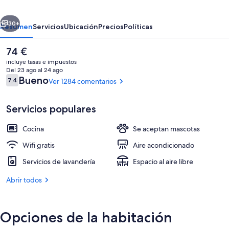
Centre
erior
Siguiente
30+
Resumen
Servicios
Ubicación
Precios
Políticas
El
74 €
precio
incluye tasas e impuestos
actual
Del 23 ago al 24 ago
es
Comentarios
Bueno
7,4
Ver 1284 comentarios
7,4 de 10
de
74 €
Servicios populares
Cocina
Se aceptan mascotas
Se ofrece un desayuno bufé todos los d
Wifi gratis
Aire acondicionado
Servicios de lavandería
Espacio al aire libre
Abrir todos
Opciones de la habitación