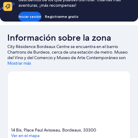
47 €
aventuras, ¡más recompensas!
Iniciar sesión
Registrarme gratis
Información sobre la zona
City Résidence Bordeaux Centre se encuentra en el barrio
Chartrons de Burdeos, cerca de una estación de metro. Museo
del Vino y del Comercio y Museo de Arte Contemporáneo son
lugares fundamentales para los aficionados a la cultura en esta
Mostrar más
región, donde también puedes ir de compras por Marché des
Quais y Zona comercial y de ocio Quai des Marques. ¿Te
apetece disfrutar de un evento especial? Puedes buscar el
calendario de Estadio Chaban-Delmas. Si quieres opciones para
una noche diferente, Sala de conciertos Le Rocher de Palmer es
un buen punto de partida.
Ver guía de viaje de Burdeos
Ver más residences en Burdeos
14 Bis, Place Paul Avisseau, Bordeaux, 33300
Ver en el mapa