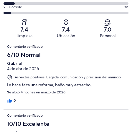
de
de
total
comentarios
1284
un
75
2 - Horrible
75
de
de
con
total
comentarios
1284
un
una
de
de
con
total
puntuación
1284
un
una
de
7,4
7,4
7,0
de
con
total
puntuación
1284
Limpieza
Ubicación
Personal
10
una
de
de
con
Comentarios
-
puntuación
1284
8
Comentario verificado
una
Excelente
de
con
-
puntuación
6/10 Normal
6
una
Bueno
de
-
puntuación
Gabriel
4
Normal
4 de abr de 2026
de
-
2
Aspectos positivos: Llegada, comunicación y precisión del anuncio
Mediocre
-
Le hace falta una reforma, baño muy estrecho ,
Horrible
Se alojó 4 noches en marzo de 2026
0
Comentario verificado
10/10 Excelente