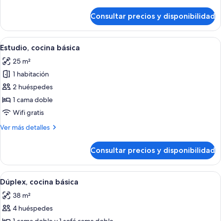
detalles
de
Consultar precios y disponibilidad
Estudio,
cocina
básica
Abrir
Una habitación de hotel moderna con u
6
Estudio, cocina básica
todas
25 m²
las
1 habitación
fotos
de
2 huéspedes
Estudio,
1 cama doble
cocina
Wifi gratis
básica
Más
Ver más detalles
detalles
de
Consultar precios y disponibilidad
Estudio,
cocina
básica
Abrir
Un dormitorio con cabecera de madera,
9
Dúplex, cocina básica
todas
38 m²
las
4 huéspedes
fotos