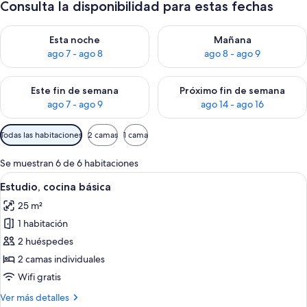
Consulta la disponibilidad para estas fechas
Consulta la disponibilidad para esta noche, ago 7 - ago 8
Consulta la disponibilidad pa
Esta noche
Mañana
ago 7 - ago 8
ago 8 - ago 9
Consulta la disponibilidad para este fin de semana, ago 7 - ag
Consulta la disponibilidad par
Este fin de semana
Próximo fin de semana
ago 7 - ago 9
ago 14 - ago 16
Filtros
Todas las habitaciones
2 camas
1 cama
disponibles
para
Se muestran 6 de 6 habitaciones
las
Abrir
Un dormitorio con cama, escritorio y sil
6
Estudio, cocina básica
habitaciones
todas
25 m²
las
1 habitación
fotos
de
2 huéspedes
Estudio,
2 camas individuales
cocina
Wifi gratis
básica
Más
Ver más detalles