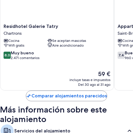
habitaciones incluyen los siguientes:
Baños con bañeras y secadores de pelo
Televisiones de alta definición de 52 pulgadas con canales digitales
Residhotel
Appart'C
Residhotel Galerie Tatry
Appart
Cocinas básicas, frigoríficos y microondas
Galerie
Classic
Chartrons
Saint-Br
Tatry
Bordea
Cocina
Se aceptan mascotas
Cocin
Chartrons
Centre
Wifi gratis
Aire acondicionado
Wifi gr
Saint-
Bruno-
8.0
7.4
Muy bueno
Bue
8,0
7,4
Saint-
sobre
sobre
2.471 comentarios
960 
Victor
10,
10,
Muy
Bueno,
El
59 €
bueno,
960 com
precio
2.471 comentarios
incluye tasas e impuestos
actual
Del 30 ago al 31 ago
es
de
Comparar alojamientos parecidos
59 €
Más información sobre este
alojamiento
Servicios del alojamiento