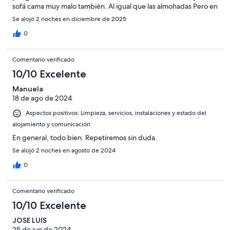
sofá cama muy malo también. Al igual que las almohadas Pero en
general, para un par de noches y conocer la ciudad muy bien
Se alojó 2 noches en diciembre de 2025
0
Comentario verificado
10/10 Excelente
Manuela
18 de ago de 2024
Aspectos positivos: Limpieza, servicios, instalaciones y estado del
alojamiento y comunicación
En general, todo bien. Repetiremos sin duda.
Se alojó 2 noches en agosto de 2024
0
Comentario verificado
10/10 Excelente
JOSE LUIS
25 de jun de 2024