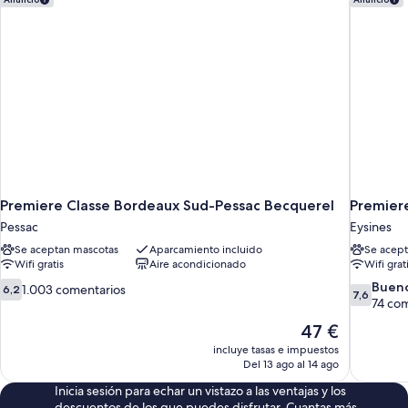
Premiere Classe Bordeaux Sud-Pessac Becquerel
Premiere
Pessac
Eysines
Se aceptan mascotas
Aparcamiento incluido
Se acept
Wifi gratis
Aire acondicionado
Wifi grat
6.2
7.6
Buen
1.003 comentarios
6,2
7,6
sobre
sobre
74 co
10,
10,
El
47 €
1.003 comentarios
Bueno,
precio
incluye tasas e impuestos
74 coment
actual
Del 13 ago al 14 ago
es
Inicia sesión para echar un vistazo a las ventajas y los
de
descuentos de los que puedes disfrutar. Cuantas más