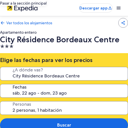
Pasar a la sección principal
Descargar app
Ver todos los alojamientos
Apartamento entero
City Résidence Bordeaux Centre
Alojamiento
de
3.0 estrellas
Elige las fechas para ver los precios
¿A dónde vas?
Fechas
Personas
Buscar