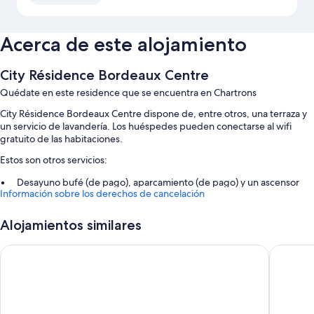
Acerca de este alojamiento
City Résidence Bordeaux Centre
Quédate en este residence que se encuentra en Chartrons
City Résidence Bordeaux Centre dispone de, entre otros, una terraza y
un servicio de lavandería. Los huéspedes pueden conectarse al wifi
gratuito de las habitaciones.
Estos son otros servicios:
Desayuno bufé (de pago), aparcamiento (de pago) y un ascensor
Información sobre los derechos de cancelación
Personal multilingüe y espacios sin humos
Los viajeros valoran muy positivamente la amabilidad del personal
Alojamientos similares
Características de la habitación
Residhotel Galerie Tatry
Appart'C
Las 79 habitaciones con muebles diferentes brindan características
entre las que se incluyen aire acondicionado, por no mencionar algunas
comodidades adicionales, como wifi gratis y habitaciones insonorizadas.
Además, otros de los servicios que encontrarás en todas las