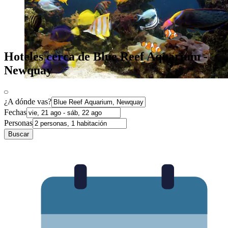
Hoteles cerca de Blue Reef Aquarium -
Newquay
¿A dónde vas?
Fechas
Personas
Buscar