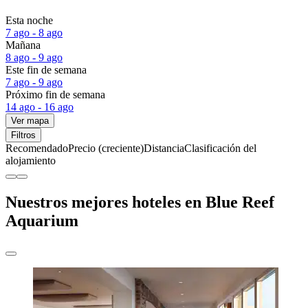
Esta noche
7 ago - 8 ago
Mañana
8 ago - 9 ago
Este fin de semana
7 ago - 9 ago
Próximo fin de semana
14 ago - 16 ago
Ver mapa
Filtros
Recomendado
Precio (creciente)
Distancia
Clasificación del
alojamiento
Nuestros mejores hoteles en Blue Reef
Aquarium