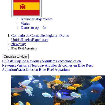
Anunciar alojamiento
Viajes
Danos tu opinión
Condado de Cornualles
Inglaterra
Reino
Unido
Hoteles
Expedia.es
Newquay
Blue Reef Aquarium
Organiza tu viaje
Guía de viaje de Newquay
Alquileres vacacionales en
Newquay
Vuelos a Newquay
Alquiler de coches en Blue Reef
Aquarium
Vacaciones en Blue Reef Aquarium