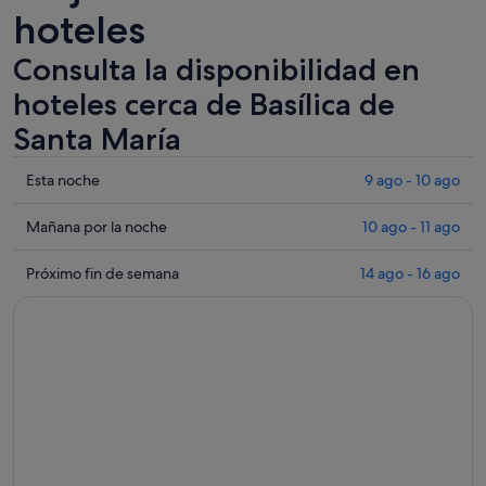
hoteles
Consulta la disponibilidad en
hoteles cerca de Basílica de
Santa María
Comprueba
Esta noche
9 ago - 10 ago
los
precios
Comprueba
Mañana por la noche
10 ago - 11 ago
cerca
los
de
precios
Comprueba
Próximo fin de semana
14 ago - 16 ago
Basílica
cerca
los
de
de
precios
Santa
Basílica
cerca
María
de
de
para
Santa
Basílica
esta
María
de
noche,
para
Santa
9
mañana
María
ago
por
para