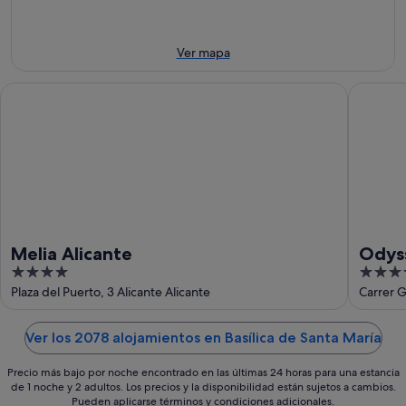
-
la
el
10
noche,
próximo
ago
10
fin
Ver mapa
ago
de
-
semana,
Melia Alicante
Odyssey
11
14
ago
ago
-
16
ago
Melia Alicante
Odys
4
4
out
out
Plaza del Puerto, 3 Alicante Alicante
Carrer G
of
of
5
5
Ver los 2078 alojamientos en Basílica de Santa María
Precio más bajo por noche encontrado en las últimas 24 horas para una estancia
de 1 noche y 2 adultos. Los precios y la disponibilidad están sujetos a cambios.
Pueden aplicarse términos y condiciones adicionales.