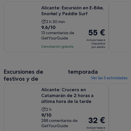
Se abre 
Alicante: Excursión en E-Bike, Snorkel y Paddle Surf
Alicante y
Alicante: Excursión en E-Bike,
Snorkel y Paddle Surf
La
3 h 30 min
9.6
9,6/10
duración
El
55 €
sobre
13 comentarios de
de
precio
GetYourGuide
10
la
incluye tasas e
es
impuestos
con
actividad
Cancelación gratuita
por adulto
de
13
es
55 €
comentarios
de
por
3 horas
adulto
y
Excursiones de
temporada
30 minutos
festivos y de
Ver las 3 actividades
Alicante: Crucero en Catamarán de 2 horas a última hora de 
Alicante: 
Alicante: Crucero en
Catamarán de 2 horas a
última hora de la tarde
La
2 h
9.0
9/10
duración
El
32 €
sobre
288 comentarios de
de
precio
GetYourGuide
10
la
incluye tasas e
es