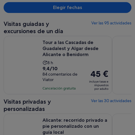
Elegir fechas
Visitas guiadas y
Ver las 95 actividades
excursiones de un día
Tour a las Cascadas de Guadalest y Algar desde Alicante o 
Excursión 
Tour a las Cascadas de
Guadalest y Algar desde
Alicante o Benidorm
La
8 h
9.4
9,4/10
duración
El
45 €
sobre
84 comentarios de
de
precio
Viator
10
la
incluye tasas e
es
impuestos
con
actividad
Cancelación gratuita
por adulto
de
84
es
45 €
comentarios
de
Visitas privadas y
Ver las 30 actividades
por
8 horas
personalizadas
adulto
Alicante: recorrido privado a pie personalizado con un guía 
Cascadas d
Alicante: recorrido privado a
pie personalizado con un
guía local