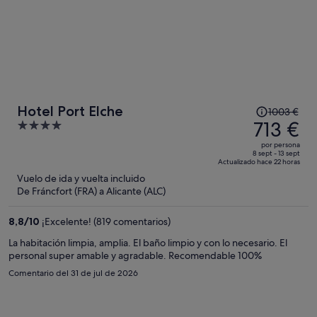
El
Hotel Port Elche
1003 €
precio
713 €
4
era
out
por persona
de
of
8 sept - 13 sept
Actualizado hace 22 horas
1003 €,
5
Vuelo de ida y vuelta incluido
ahora
De Fráncfort (FRA) a Alicante (ALC)
es
de
8,8
/
10
¡Excelente! (819 comentarios)
713 €
por
La habitación limpia, amplia. El baño limpio y con lo necesario. El
personal super amable y agradable. Recomendable 100%
persona
Comentario del 31 de jul de 2026