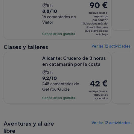
El
90 €
La
8 h
precio
8.8
8,8/10
duración
incluye tasas e
es
sobre
16 comentarios de
impuestos
de
por adulto*
de
Viator
10
la
* Selecciona más de
dos adultos para
90 €
con
actividad
que el precio sea
Cancelación gratuita
por
más bajo
16
es
adulto*
comentarios
de
Clases y talleres
Ver las 12 actividades
8 horas
Se ab
Alicante: Crucero de 3 horas en catamarán por la costa
Alicante: 
Alicante: Crucero de 3 horas
en catamarán por la costa
La
3 h
9.2
9,2/10
duración
El
42 €
sobre
248 comentarios de
de
precio
GetYourGuide
10
la
incluye tasas e
es
impuestos
con
actividad
Cancelación gratuita
por adulto
de
248
es
42 €
comentarios
de
por
3 horas
adulto
Aventuras y al aire
Ver las 12 actividades
libre