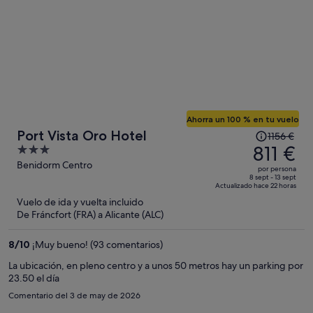
Ahorra un 100 % en tu vuelo
El
Port Vista Oro Hotel
1156 €
precio
811 €
3
era
out
Benidorm Centro
por persona
de
of
8 sept - 13 sept
Actualizado hace 22 horas
1156 €,
5
Vuelo de ida y vuelta incluido
ahora
De Fráncfort (FRA) a Alicante (ALC)
es
de
8
/
10
¡Muy bueno! (93 comentarios)
811 €
por
La ubicación, en pleno centro y a unos 50 metros hay un parking por
23.50 el día
persona
Comentario del 3 de may de 2026