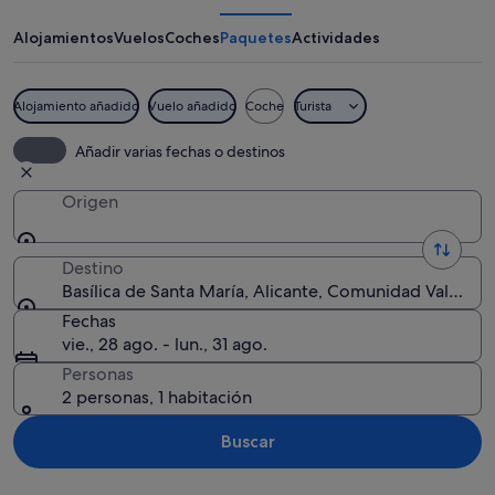
Santa
María
Alojamientos
Vuelos
Coches
Paquetes
Actividades
Alojamiento añadido
Vuelo añadido
Coche
Turista
Un edificio histórico con adornos ela
Añadir varias fechas o destinos
Origen
Destino
Basílica de Santa María, Alicante, Comunidad Valencia
Fechas
vie., 28 ago. - lun., 31 ago.
Personas
2 personas, 1 habitación
Buscar
Ver mapa