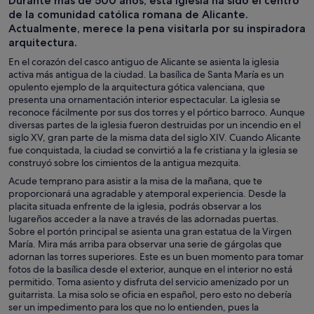
Durante más de 500 años, esta iglesia ha sido el centro
de un día
nocturna
personalizada
de la comunidad católica romana de Alicante.
Actualmente, merece la pena visitarla por su inspiradora
arquitectura.
En el corazón del casco antiguo de Alicante se asienta la iglesia
activa más antigua de la ciudad. La basílica de Santa María es un
opulento ejemplo de la arquitectura gótica valenciana, que
presenta una ornamentación interior espectacular. La iglesia se
reconoce fácilmente por sus dos torres y el pórtico barroco. Aunque
diversas partes de la iglesia fueron destruidas por un incendio en el
siglo XV, gran parte de la misma data del siglo XIV. Cuando Alicante
fue conquistada, la ciudad se convirtió a la fe cristiana y la iglesia se
construyó sobre los cimientos de la antigua mezquita.
Acude temprano para asistir a la misa de la mañana, que te
proporcionará una agradable y atemporal experiencia. Desde la
placita situada enfrente de la iglesia, podrás observar a los
lugareños acceder a la nave a través de las adornadas puertas.
Sobre el portón principal se asienta una gran estatua de la Virgen
María. Mira más arriba para observar una serie de gárgolas que
adornan las torres superiores. Este es un buen momento para tomar
fotos de la basílica desde el exterior, aunque en el interior no está
permitido. Toma asiento y disfruta del servicio amenizado por un
guitarrista. La misa solo se oficia en español, pero esto no debería
ser un impedimento para los que no lo entienden, pues la