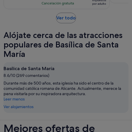
impuestos
con
actividad
Cancelación gratuita
por adulto
de
288
es
32 €
comentarios
de
Se
Ver todo
por
2 horas
abre
adulto
en
Alójate cerca de las atracciones
una
pestaña
populares de Basílica de Santa
nueva
María
Basílica de Santa María
8.6/10 (269 comentarios)
Durante más de 500 años, esta iglesia ha sido el centro de la
comunidad católica romana de Alicante. Actualmente, merece la
pena visitarla por su inspiradora arquitectura.
Leer menos
Ver alojamientos
Mejores ofertas de