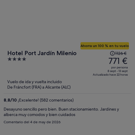
Ahorra un 100 % en tu vuelo
El
Hotel Port Jardín Milenio
1126 €
precio
771 €
4
era
out
por persona
de
of
8 sept - 13 sept
Actualizado hace 22 horas
1126 €,
5
Vuelo de ida y vuelta incluido
ahora
De Fráncfort (FRA) a Alicante (ALC)
es
de
8,8
/
10
¡Excelente! (582 comentarios)
771 €
por
Desayuno sencillo pero bien. Buen stacionamiento. Jardines y
alberca muy comodos y bien cuidados
persona
Comentario del 4 de may de 2026