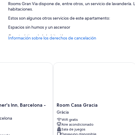
Rooms Gran Via dispone de, entre otros, un servicio de lavandería. 
habitaciones.
Estos son algunos otros servicios de este apartamento:
Espacios sin humos y un ascensor
Características de la habitación
Información sobre los derechos de cancelación
Todas las habitaciones de Rooms Gran Via cuentan con comodidades
Además, otros servicios de los que disfrutarás en todas las habitacio
2 baños con duchas y bidés
's Inn, Barcelona - Hostel
Room Casa Gracia
Cocinas compartidas o comunes, frigoríficos y microondas
Room
er's Inn, Barcelona -
Room Casa Gracia
Casa
Gràcia
Gracia
celona
Wifi gratis
Gràcia
Aire acondicionado
Sala de juegos
Desayuno disponible