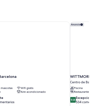
Barcelona
WITTMORE HOTEL - A
Anuncio
Barcelona
WITTMORE HOTEL - 
Centro de Barcelona
 mascotas
Wifi gratis
Piscina
e
Aire acondicionado
Restaurante
9.8
te
Excepcional
9,8
sobre
omentarios
534 comentarios
10,