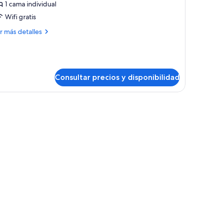
abitación
1 cama individual
dividual,
Wifi gratis
año
ás
r más detalles
ompartido
talles
bitación
dividual,
ño
Consultar precios y disponibilidad
mpartido
un ventilador de pie y un armario.