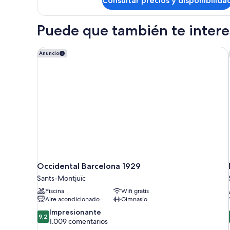
Consultar precios y disponibilida
clásica
doble,
baño
Puede que también te interes
compartido
Occidental Barcelona 1929
Anuncio
Occidental Barcelona 1929
Sants-Montjuïc
Piscina
Wifi gratis
Aire acondicionado
Gimnasio
9.2
Impresionante
9,2
sobre
1.009 comentarios
10,