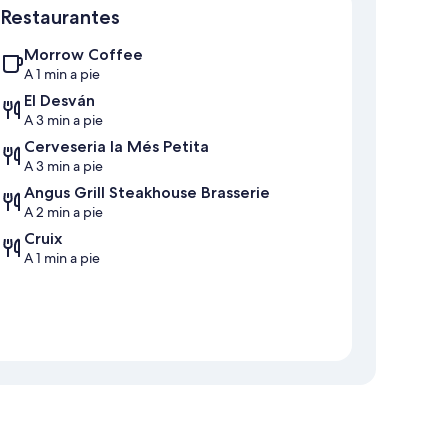
Restaurantes
Morrow Coffee
A 1 min a pie
El Desván
A 3 min a pie
Cerveseria la Més Petita
A 3 min a pie
Angus Grill Steakhouse Brasserie
A 2 min a pie
Cruix
A 1 min a pie