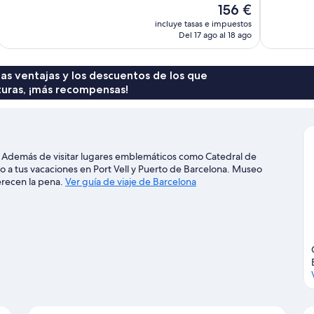
El
156 €
Excelente,
Excelente,
precio
incluye tasas e impuestos
677 comentarios
1.003 comen
actual
Del 17 ago al 18 ago
es
de
156 €
 las ventajas y los descuentos de los que
turas, ¡más recompensas!
. Además de visitar lugares emblemáticos como Catedral de
o a tus vacaciones en Port Vell y Puerto de Barcelona. Museo
erecen la pena.
Ver guía de viaje de Barcelona