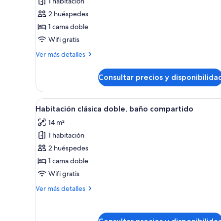
1 habitación
Habitación
doble,
2 huéspedes
baño
1 cama doble
compartido,
Wifi gratis
vistas
Más
Ver más detalles
a
detalles
la
de
Consultar precios y disponibilida
Habitación
ciudad
doble,
baño
Abrir
Una habitación de hotel con ca
4
compartido,
Habitación clásica doble, baño compartido
todas
vistas
14 m²
a
las
la
1 habitación
fotos
ciudad
de
2 huéspedes
Habitación
1 cama doble
clásica
Wifi gratis
doble,
Más
Ver más detalles
baño
detalles
compartido
de
Habitación