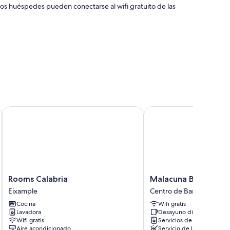
Los huéspedes pueden conectarse al wifi gratuito de las
 como wifi gratis.
nes incluyen los siguientes:
Rooms Calabria
Malacuna Barcelona
Rooms
Malacuna
Rooms Calabria
Malacuna Barcelona
Calabria
Barcelona
Eixample
Centro de Barcelona
Eixample
Centro
Cocina
Wifi gratis
de
Lavadora
Desayuno disponible
Barcelona
Wifi gratis
Servicios de lavandería
Aire acondicionado
Servicio de limpieza