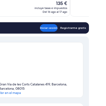
El
135 €
Excepcional,
precio
incluye tasas e impuestos
tarios
534 comentarios
actual
Del 16 ago al 17 ago
es
de
135 €
Iniciar sesión
Registrarme gratis
Gran Via de les Corts Catalanes 419, Barcelona,
Barcelona, 08015
Ver en el mapa
Mapa