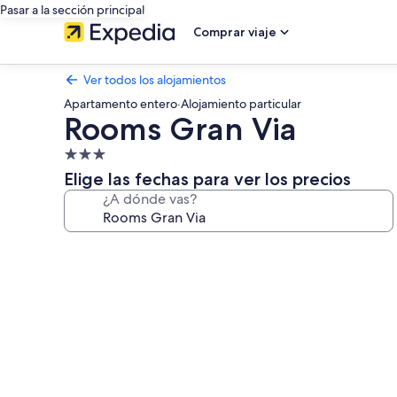
Pasar a la sección principal
Comprar viaje
Ver todos los alojamientos
Apartamento entero
·
Alojamiento particular
Rooms Gran Via
Alojamiento
de
Elige las fechas para ver los precios
3.0 estrellas
¿A dónde vas?
Galería
de
imágenes
de
Rooms
Gran