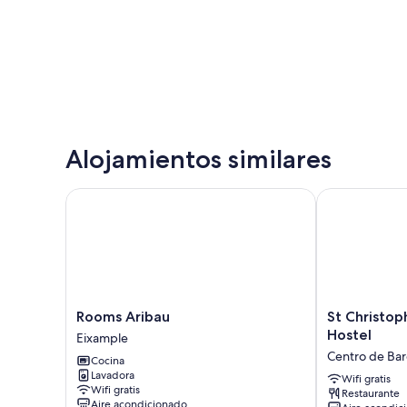
Alojamientos similares
Rooms Aribau
St Christopher
Rooms
St
Rooms Aribau
St Christoph
Aribau
Christopher's
Hostel
Eixample
Eixample
Inn,
Centro de Bar
Cocina
Barcelona
Lavadora
-
Wifi gratis
Wifi gratis
Restaurante
Hostel
Aire acondicionado