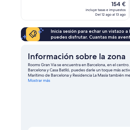
El
154 €
Impresionante,
precio
incluye tasas e impuestos
1.009 comentarios
actual
Del 12 ago al 13 ago
es
de
154 €
Inicia sesión para echar un vistazo a
puedes disfrutar. Cuantas más aven
Información sobre la zona
Rooms Gran Via se encuentra en Barcelona, en el centro
Barcelona y Casa Batlló, puedes darle un toque más activ
Marítimo de Barcelona y Residencia La Masía también m
Mostrar más
Ver más apartamentos en Barcelona