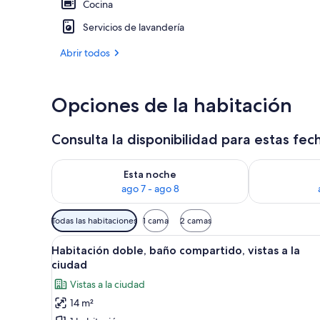
Cocina
Servicios de lavandería
Habitación cl
Abrir todos
Opciones de la habitación
Consulta la disponibilidad para estas fec
Consulta la disponibilidad para esta noche, ago 7 - 
Consulta la d
Esta noche
ago 7 - ago 8
Filtros
Todas las habitaciones
1 cama
2 camas
disponibles
Abrir
Un dormitorio con cama, mesita
para
6
Habitación doble, baño compartido, vistas a la
todas
las
ciudad
las
habitaciones
Vistas a la ciudad
fotos
14 m²
de