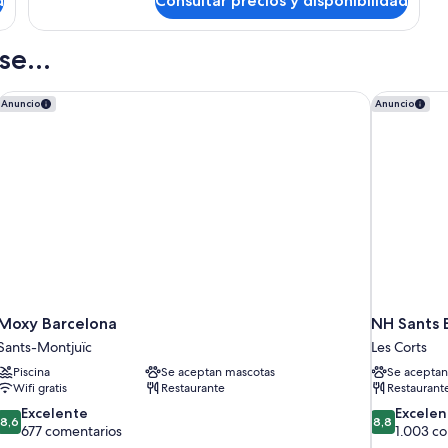
d
Consultar precios y disponibilidad
Habitación
baño
económica
compartido
con
e...
2
camas
individuales,
Moxy Barcelona
NH Sants 
Anuncio
Anuncio
baño
compartido
Moxy Barcelona
NH Sants 
Sants-Montjuïc
Les Corts
Piscina
Se aceptan mascotas
Se aceptan
Wifi gratis
Restaurante
Restaurant
8.6
8.8
Excelente
Excelen
8,6
8,8
sobre
sobre
677 comentarios
1.003 c
10,
10,