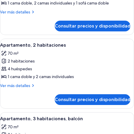
Apartamento,
1 cama doble, 2 camas individuales y 1 sofá cama doble
2
Más
Ver más detalles
habitaciones
detalles
de
Consultar precios y disponibilidad
Apartamento,
2
habitaciones
Abrir
Una habitación de hotel moderna con c
13
Apartamento, 2 habitaciones
todas
70 m²
las
2 habitaciones
fotos
de
4 huéspedes
Apartamento,
1 cama doble y 2 camas individuales
2
Más
Ver más detalles
habitaciones
detalles
de
Consultar precios y disponibilidad
Apartamento,
2
habitaciones
Abrir
Un balcón con mesa y sillas de madera, 
25
Apartamento, 3 habitaciones, balcón
todas
70 m²
las