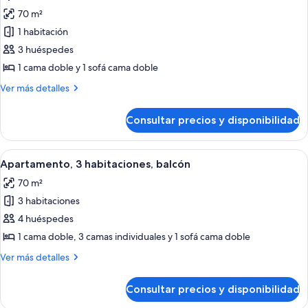
todas
70 m²
las
1 habitación
fotos
de
3 huéspedes
Apartamento,
1 cama doble y 1 sofá cama doble
1
Más
Ver más detalles
habitación,
detalles
balcón
de
Consultar precios y disponibilidad
Apartamento,
1
habitación,
Abrir
Un comedor moderno con una mesa de ma
21
balcón
Apartamento, 3 habitaciones, balcón
todas
70 m²
las
3 habitaciones
fotos
de
4 huéspedes
Apartamento,
1 cama doble, 3 camas individuales y 1 sofá cama doble
3
Más
Ver más detalles
habitaciones,
detalles
balcón
de
Consultar precios y disponibilidad
Apartamento,
3