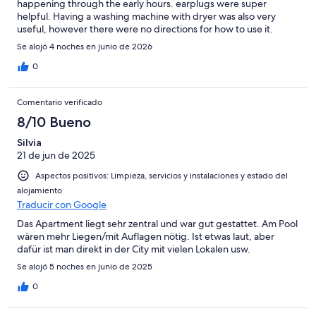
happening through the early hours. earplugs were super
helpful. Having a washing machine with dryer was also very
useful, however there were no directions for how to use it.
Communication was quite good and I appreciated all the
Se alojó 4 noches en junio de 2026
clarification and patience from the management company.
0
Comentario verificado
8/10 Bueno
Silvia
21 de jun de 2025
Aspectos positivos: Limpieza, servicios y instalaciones y estado del
alojamiento
Traducir con Google
Das Apartment liegt sehr zentral und war gut gestattet. Am Pool
wären mehr Liegen/mit Auflagen nötig. Ist etwas laut, aber
dafür ist man direkt in der City mit vielen Lokalen usw.
Se alojó 5 noches en junio de 2025
0