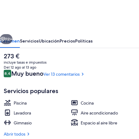
Stay
U-
nique
Apartments
erior
Siguiente
Pau
112+
Resumen
Servicios
Ubicación
Precios
Políticas
Claris
El
273 €
precio
incluye tasas e impuestos
actual
Del 12 ago al 13 ago
es
Comentarios
Muy bueno
8,4
Ver 13 comentarios
8,4 de 10
de
273 €
Servicios populares
Piscina
Cocina
Balcón
Lavadora
Aire acondicionado
Gimnasio
Espacio al aire libre
Abrir todos