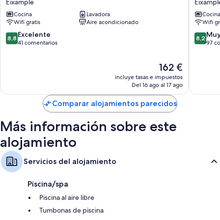
Eixample
Eixampl
Boutique
Barcelo
Cocina
Lavadora
Cocin
Apartments
Eixampl
Wifi gratis
Aire acondicionado
Wifi gr
Eixample
8.8
8.2
Excelente
Muy
8,8
8,2
sobre
sobre
41 comentarios
97 c
10,
10,
Excelente,
Muy
El
162 €
41 comentarios
bueno,
precio
incluye tasas e impuestos
97 come
actual
Del 16 ago al 17 ago
es
de
Comparar alojamientos parecidos
162 €
Más información sobre este
alojamiento
Servicios del alojamiento
Piscina/spa
Piscina al aire libre
Tumbonas de piscina