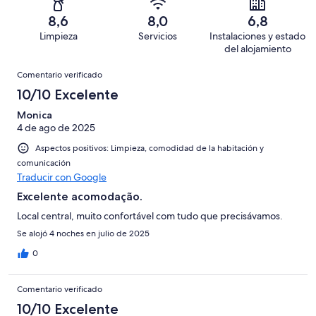
con
total
puntuación
13
un
una
de
8,6
8,0
6,8
de
con
total
puntuación
13
Limpieza
Servicios
Instalaciones y estado
10
una
de
de
con
del alojamiento
-
puntuación
13
8
una
Comentarios
Excelente
de
con
Comentario verificado
-
puntuación
6
una
Bueno
10/10 Excelente
de
-
puntuación
4
Normal
Monica
de
-
4 de ago de 2025
2
Mediocre
-
Aspectos positivos: Limpieza, comodidad de la habitación y
Horrible
comunicación
Traducir con Google
Excelente acomodação.
Local central, muito confortável com tudo que precisávamos.
Se alojó 4 noches en julio de 2025
0
Comentario verificado
10/10 Excelente