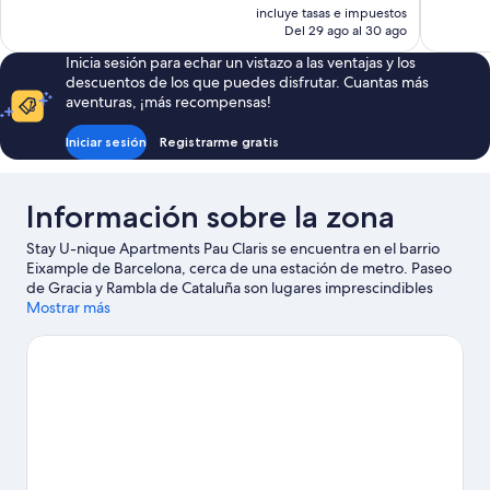
precio
incluye tasas e impuestos
534 comentarios
677 comen
actual
Del 29 ago al 30 ago
es
Inicia sesión para echar un vistazo a las ventajas y los
de
descuentos de los que puedes disfrutar. Cuantas más
362 €
aventuras, ¡más recompensas!
Iniciar sesión
Registrarme gratis
Información sobre la zona
Stay U-nique Apartments Pau Claris se encuentra en el barrio
Eixample de Barcelona, cerca de una estación de metro. Paseo
de Gracia y Rambla de Cataluña son lugares imprescindibles
para los amantes de las tiendas; añádelos a tu itinerario junto a
Mostrar más
fantásticos parajes naturales como Playa de La Barceloneta y
Park Güell. Museo Marítimo de Barcelona y Jardines del Príncipe
de Girona también merecen la pena.
Ver guía de viaje de
Barcelona
Ver más apartamentos en Barcelona