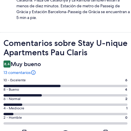
menos de diez minutos. Estación de metro de Passeig de
Gràcia y Estación Barcelona-Passeig de Gràcia se encuentran a
5 min a pie.
Comentarios
Comentarios sobre Stay U-nique
Apartments Pau Claris
Muy bueno
8,4
13 comentarios
6
10 - Excelente
6
comentarios
4
8 - Bueno
4
de
comentarios
un
2
6 - Normal
2
de
total
comentarios
un
1
4 - Mediocre
1
de
de
total
comentarios
13
un
0
2 - Horrible
0
de
de
con
total
comentarios
13
un
una
de
de