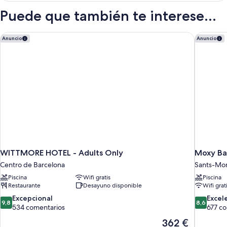
habitaciones,
Puede que también te interese...
balcón
WITTMORE HOTEL - Adults Only
Moxy Ba
Anuncio
Anuncio
WITTMORE HOTEL - Adults Only
Moxy Ba
Centro de Barcelona
Sants-Mon
Piscina
Wifi gratis
Piscina
Restaurante
Desayuno disponible
Wifi grat
9.8
8.6
Excepcional
Excel
9,8
8,6
sobre
sobre
534 comentarios
677 c
10,
10,
El
362 €
Excepcional,
Excelente