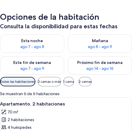
Opciones de la habitación
Consulta la disponibilidad para estas fechas
Consulta la disponibilidad para esta noche, ago 7 - ago 8
Consulta la disponibilidad pa
Esta noche
Mañana
ago 7 - ago 8
ago 8 - ago 9
Consulta la disponibilidad para este fin de semana, ago 7 - ag
Consulta la disponibilidad par
Este fin de semana
Próximo fin de semana
ago 7 - ago 9
ago 14 - ago 16
Filtros
Todas las habitaciones
3 camas o más
1 cama
2 camas
disponibles
para
Se muestran 6 de 6 habitaciones
las
Abrir
Un moderno comedor con una mesa, sil
19
Apartamento, 2 habitaciones
habitaciones
todas
70 m²
las
2 habitaciones
fotos
de
4 huéspedes