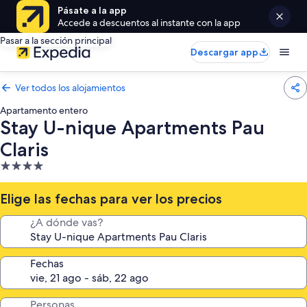
Pásate a la app
Accede a descuentos al instante con la app
Pasar a la sección principal
Descargar app
Ver todos los alojamientos
Apartamento entero
Stay U-nique Apartments Pau
Claris
Alojamiento
de
4.0 estrellas
Elige las fechas para ver los precios
¿A dónde vas?
Fechas
Personas