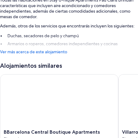
Todas las habitaciones en Stay U-nique Apartments Pau Claris brindan
características que incluyen aire acondicionado y comedores
independientes, además de ciertas comodidades adicionales, como
mesas de comedor.
Además, otros de los servicios que encontrarás incluyen los siguientes:
Duchas, secadores de pelo y champú
Armarios o roperos, comedores independientes y cocinas
Ver más acerca de este alojamiento
Alojamientos similares
BBarcelona Central Boutique Apartments
Villarro
BBarcelona
Villarroe
BBarcelona Central Boutique Apartments
Villar
Central
Apartme