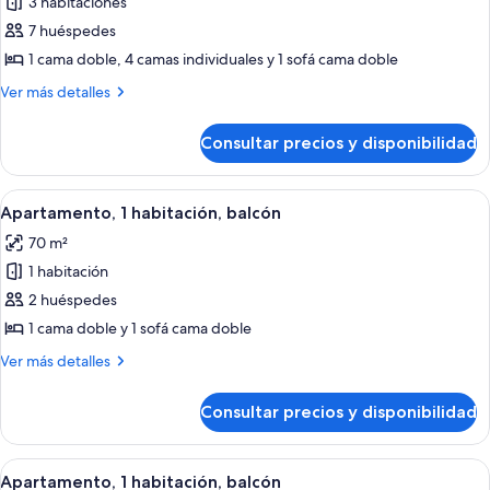
3 habitaciones
fotos
de
7 huéspedes
Apartamento,
1 cama doble, 4 camas individuales y 1 sofá cama doble
3
Más
Ver más detalles
habitaciones,
detalles
balcón
de
Consultar precios y disponibilidad
Apartamento,
3
habitaciones,
Abrir
Una sala de estar moderna con un sofá
20
balcón
Apartamento, 1 habitación, balcón
todas
70 m²
las
1 habitación
fotos
de
2 huéspedes
Apartamento,
1 cama doble y 1 sofá cama doble
1
Más
Ver más detalles
habitación,
detalles
balcón
de
Consultar precios y disponibilidad
Apartamento,
1
habitación,
Abrir
Una sala moderna con un sofá, una mes
15
balcón
Apartamento, 1 habitación, balcón