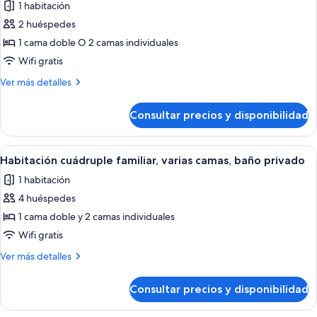
privado
1 habitación
fotos
de
2 huéspedes
Habitación
1 cama doble O 2 camas individuales
doble
Wifi gratis
Más
Ver más detalles
detalles
de
Consultar precios y disponibilidad
Habitación
doble
Abrir
Una habitación de hotel moderna con 
5
Habitación cuádruple familiar, varias camas, baño privado
todas
1 habitación
las
4 huéspedes
fotos
de
1 cama doble y 2 camas individuales
Habitación
Wifi gratis
cuádruple
Más
Ver más detalles
familiar,
detalles
varias
de
Consultar precios y disponibilidad
Habitación
camas,
cuádruple
baño