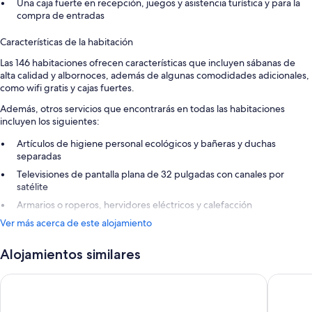
Una caja fuerte en recepción, juegos y asistencia turística y para la
compra de entradas
Características de la habitación
Las 146 habitaciones ofrecen características que incluyen sábanas de
alta calidad y albornoces, además de algunas comodidades adicionales,
como wifi gratis y cajas fuertes.
Además, otros servicios que encontrarás en todas las habitaciones
incluyen los siguientes:
Artículos de higiene personal ecológicos y bañeras y duchas
separadas
Televisiones de pantalla plana de 32 pulgadas con canales por
satélite
Armarios o roperos, hervidores eléctricos y calefacción
Ver más acerca de este alojamiento
Alojamientos similares
Yomo Patagonia
Ushuaia