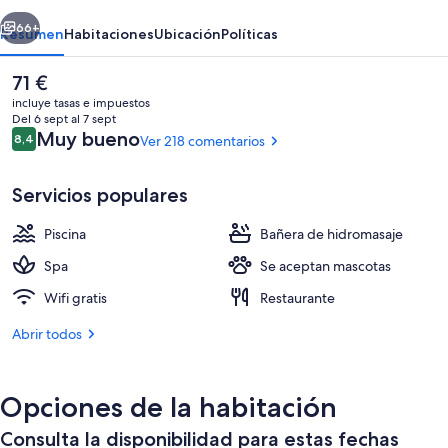
Parc
erior
Siguiente
66+
Resumen
Habitaciones
Ubicación
Políticas
El
71 €
precio
incluye tasas e impuestos
actual
Del 6 sept al 7 sept
es
Comentarios
Muy bueno
8,4
Ver 218 comentarios
8,4 de 10
de
71 €
Servicios populares
Piscina
Bañera de hidromasaje
Fachada del alojamiento
Spa
Se aceptan mascotas
Wifi gratis
Restaurante
Abrir todos
Opciones de la habitación
Consulta la disponibilidad para estas fechas