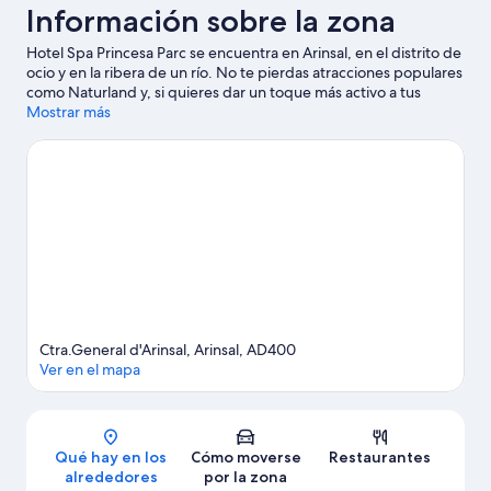
Información sobre la zona
Hotel Spa Princesa Parc se encuentra en Arinsal, en el distrito de
ocio y en la ribera de un río. No te pierdas atracciones populares
como Naturland y, si quieres dar un toque más activo a tus
vacaciones, acércate a Estación de esquí Vallnord y Telesilla de
Mostrar más
Arinsal. También merece la pena acercarse a Estación de esquí
de Pal-Arinsal y Spa Caldea. Al estar junto a la montaña, podrás
acercarte y disfrutar del esquí de fondo y del esquí alpino, o
realizar actividades al aire libre, como los paseos en moto de
nieve y las rutas con raquetas de nieve.
Ver guía de viaje de
Arinsal
Ctra.General d'Arinsal, Arinsal, AD400
Ver en el mapa
Mapa
Qué hay en los
Cómo moverse
Restaurantes
alrededores
por la zona