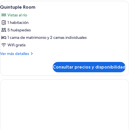
familiar,
Abrir
Habitación de hotel con dos camas, un
privado
5
varias
Quintuple Room
todas
camas,
Vistas al río
baño
las
privado
1 habitación
fotos
de
5 huéspedes
Quintuple
1 cama de matrimonio y 2 camas individuales
Room
Wifi gratis
Más
Ver más detalles
detalles
de
Consultar precios y disponibilidad
Quintuple
Room