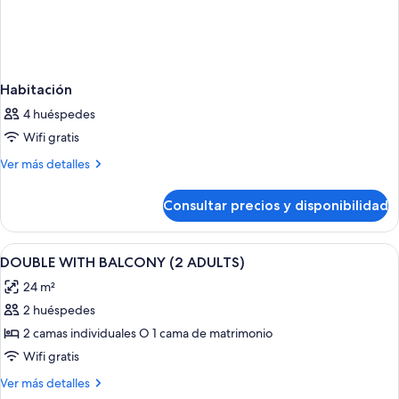
Habitación
4 huéspedes
Wifi gratis
Más
Ver más detalles
detalles
de
Consultar precios y disponibilidad
Habitación
Abrir
Ropa de cama de alta calidad, edredon
2
DOUBLE WITH BALCONY (2 ADULTS)
todas
24 m²
las
2 huéspedes
fotos
de
2 camas individuales O 1 cama de matrimonio
DOUBLE
Wifi gratis
WITH
Más
Ver más detalles
BALCONY
detalles