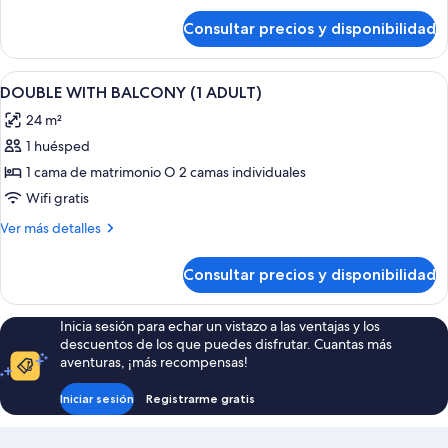
(2
de
Consultar precios y disponibilidad
DOUBLE
ADULTS)
WITH
BALCONY
Abrir
Ropa de cama de alta calidad, edredon
3
(2
DOUBLE WITH BALCONY (1 ADULT)
todas
ADULTS)
24 m²
las
1 huésped
fotos
de
1 cama de matrimonio O 2 camas individuales
DOUBLE
Wifi gratis
WITH
Más
Ver más detalles
BALCONY
detalles
(1
de
Consultar precios y disponibilidad
DOUBLE
ADULT)
WITH
BALCONY
Inicia sesión para echar un vistazo a las ventajas y los
(1
descuentos de los que puedes disfrutar. Cuantas más
ADULT)
aventuras, ¡más recompensas!
Iniciar sesión
Registrarme gratis