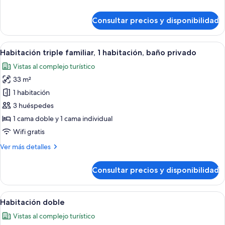
detalles
de
Consultar precios y disponibilidad
Habitación
doble,
balcón
Abrir
Habitación de hotel con dos camas, p
4
Habitación triple familiar, 1 habitación, baño privado
todas
Vistas al complejo turístico
las
33 m²
fotos
de
1 habitación
Habitación
3 huéspedes
triple
1 cama doble y 1 cama individual
familiar,
Wifi gratis
1
Más
Ver más detalles
habitación,
detalles
baño
de
Consultar precios y disponibilidad
privado
Habitación
triple
familiar,
Abrir
Habitación de hotel con cabecera de 
6
1
Habitación doble
todas
habitación,
Vistas al complejo turístico
baño
las