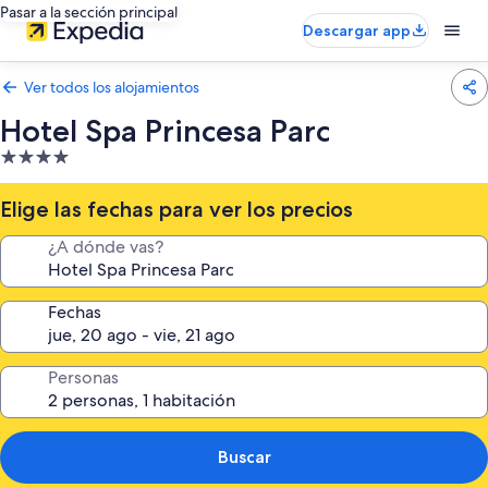
Pasar a la sección principal
Descargar app
Ver todos los alojamientos
Hotel Spa Princesa Parc
Alojamiento
de
4.0 estrellas
Elige las fechas para ver los precios
¿A dónde vas?
Fechas
Personas
Buscar