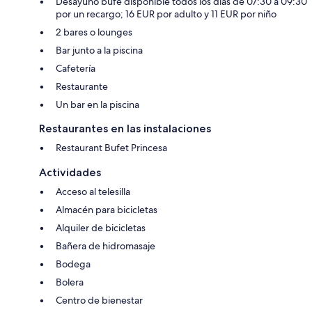
Desayuno bufé disponible todos los días de 07:30 a 09:30
por un recargo; 16 EUR por adulto y 11 EUR por niño
2 bares o lounges
Bar junto a la piscina
Cafetería
Restaurante
Un bar en la piscina
Restaurantes en las instalaciones
Restaurant Bufet Princesa
Actividades
Acceso al telesilla
Almacén para bicicletas
Alquiler de bicicletas
Bañera de hidromasaje
Bodega
Bolera
Centro de bienestar