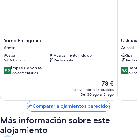
Yomo
Ushuaia
Yomo Patagonia
Ushuai
Patagonia
Arinsal
Arinsal
Arinsal
Arinsal
Spa
Aparcamiento incluido
Spa
Wifi gratis
Restaurante
Restau
9.0
9.0
Impresionante
Imp
9,0
9,0
sobre
sobre
136 comentarios
59 c
10,
10,
El
73 €
Impresionante,
Impresi
precio
136 comentarios
59 come
incluye tasas e impuestos
actual
Del 30 ago al 31 ago
es
de
Comparar alojamientos parecidos
73 €
Más información sobre este
alojamiento