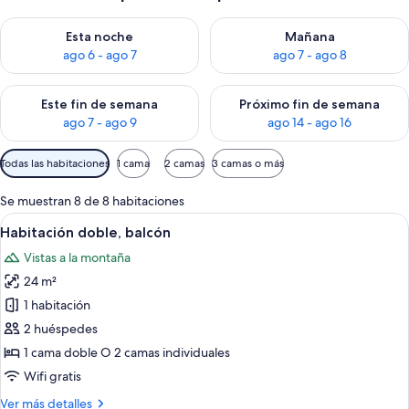
Consulta la disponibilidad para esta noche, ago 6 - ago 7
Consulta la disponibilidad pa
Esta noche
Mañana
ago 6 - ago 7
ago 7 - ago 8
Consulta la disponibilidad para este fin de semana, ago 7 - ag
Consulta la disponibilidad par
Este fin de semana
Próximo fin de semana
ago 7 - ago 9
ago 14 - ago 16
Filtros
Todas las habitaciones
1 cama
2 camas
3 camas o más
disponibles
para
Se muestran 8 de 8 habitaciones
las
Abrir
Una habitación de hotel con una cama
4
Habitación doble, balcón
habitaciones
todas
Vistas a la montaña
las
24 m²
fotos
de
1 habitación
Habitación
2 huéspedes
doble,
1 cama doble O 2 camas individuales
balcón
Wifi gratis
Más
Ver más detalles