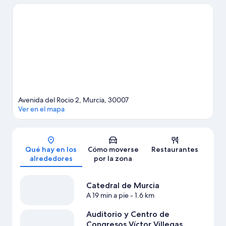
disfrutar de un evento especial? Puedes consultar el calendario
de Estadio de La Condomina o Estadio Nueva Condomina.
Reserva algo de tiempo para explorar la naturaleza realizando
actividades como las rutas a pie o en bicicleta.
Ver guía de viaje
de Murcia
Avenida del Rocio 2, Murcia, 30007
Ver en el mapa
Mapa
Qué hay en los
Cómo moverse
Restaurantes
alrededores
por la zona
Catedral de Murcia
A 19 min a pie
- 1.6 km
Auditorio y Centro de
Congresos Víctor Villegas