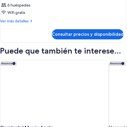
6 huéspedes
Wifi gratis
Más
Ver más detalles
detalles
de
Consultar precios y disponibilidad
Habitación
Puede que también te interese...
Occidental Murcia Agalia
Hesperia
Anuncio
Anuncio