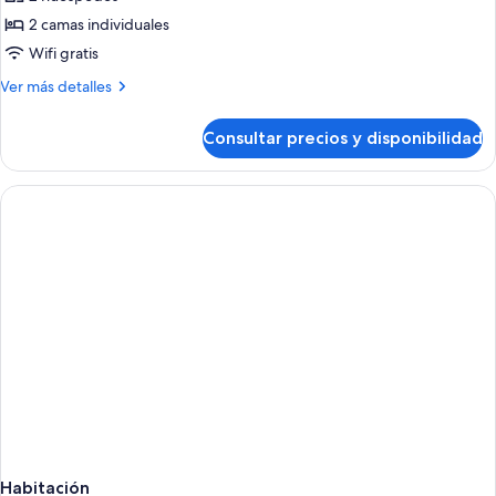
fotos
de
2 camas individuales
Superior
Wifi gratis
Más
Ver más detalles
detalles
de
Consultar precios y disponibilidad
Superior
Habitación