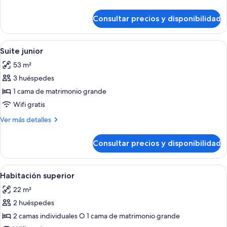
detalles
de
Consultar precios y disponibilidad
Habitación
familiar
Abrir
Una sala de estar con un sofá color be
12
Suite junior
todas
53 m²
las
3 huéspedes
fotos
de
1 cama de matrimonio grande
Suite
Wifi gratis
junior
Más
Ver más detalles
detalles
de
Consultar precios y disponibilidad
Suite
junior
Abrir
Habitación de hotel con un escritorio 
19
Habitación superior
todas
22 m²
las
2 huéspedes
fotos
de
2 camas individuales O 1 cama de matrimonio grande