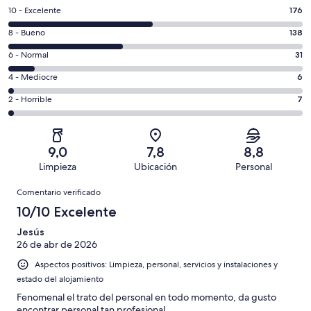
176
10 - Excelente
176
comentarios
138
8 - Bueno
138
de
comentarios
un
31
6 - Normal
31
de
total
comentarios
un
6
4 - Mediocre
6
de
de
total
comentarios
358
un
7
2 - Horrible
7
de
de
con
total
comentarios
358
un
una
de
de
con
total
puntuación
358
un
una
de
9,0
7,8
8,8
de
con
total
puntuación
358
Limpieza
Ubicación
Personal
10
una
de
de
con
Comentarios
-
puntuación
358
8
Comentario verificado
una
Excelente
de
con
-
puntuación
10/10 Excelente
6
una
Bueno
de
-
puntuación
Jesús
4
Normal
26 de abr de 2026
de
-
2
Aspectos positivos: Limpieza, personal, servicios y instalaciones y
Mediocre
-
estado del alojamiento
Horrible
Fenomenal el trato del personal en todo momento, da gusto
encontrar personal tan profesional.