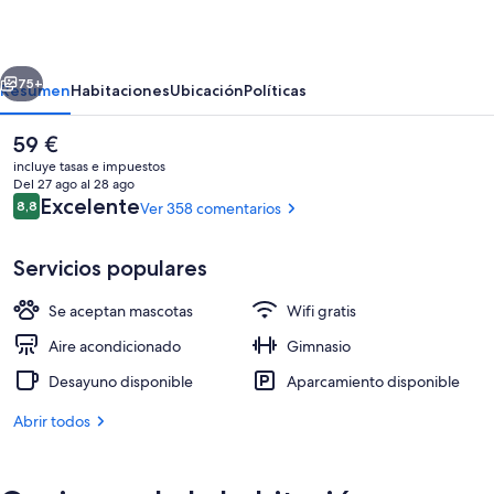
Azarbe
erior
Siguiente
75+
Resumen
Habitaciones
Ubicación
Políticas
El
59 €
precio
incluye tasas e impuestos
actual
Del 27 ago al 28 ago
es
Comentarios
Excelente
8,8
Ver 358 comentarios
8,8 de 10
de
59 €
Servicios populares
Se aceptan mascotas
Wifi gratis
Bar (en el alojamiento)
Aire acondicionado
Gimnasio
Desayuno disponible
Aparcamiento disponible
Abrir todos