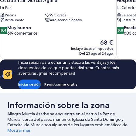
Occidental Murcia Agalia
Hesperi
La Paz
La Catedra
Piscina
Wifi gratis
Se acept
Restaurante
Aire acondicionado
Restaura
8.4
8.8
Muy bueno
Excel
8,4
8,8
sobre
sobre
619 comentarios
603 c
10,
10,
El
68 €
Muy
Excelente
precio
incluye tasas e impuestos
bueno,
603 comen
actual
Del 23 ago al 24 ago
619 comentarios
es
Inicia sesión para echar un vistazo a las ventajas y los
de
descuentos de los que puedes disfrutar. Cuantas más
68 €
aventuras, ¡más recompensas!
Iniciar sesión
Registrarme gratis
Información sobre la zona
Allegro Murcia Azarbe se encuentra en el barrio La Paz de
Murcia, cerca del paseo marítimo. Iglesia de Santo Domingo y
Catedral de Murcia son algunos de los lugares emblemáticos de
la región, cuya belleza natural puedes admirar en Parque
Mostrar más
Regional Carrascoy y El Valle y Parque de Murcia. ¿Te apetece