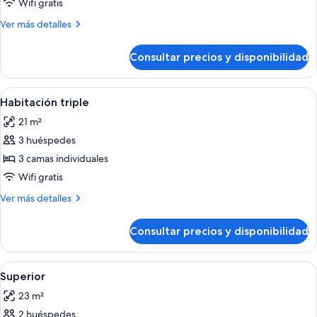
Habitación
Wifi gratis
superior
Más
Ver más detalles
detalles
de
Consultar precios y disponibilidad
Habitación
superior
Abrir
Habitación de hotel con dos camas, un 
9
Habitación triple
todas
21 m²
las
3 huéspedes
fotos
de
3 camas individuales
Habitación
Wifi gratis
triple
Más
Ver más detalles
detalles
de
Consultar precios y disponibilidad
Habitación
triple
Abrir
Minibar, caja fuerte, escritorio y espac
20
Superior
todas
23 m²
las
2 huéspedes