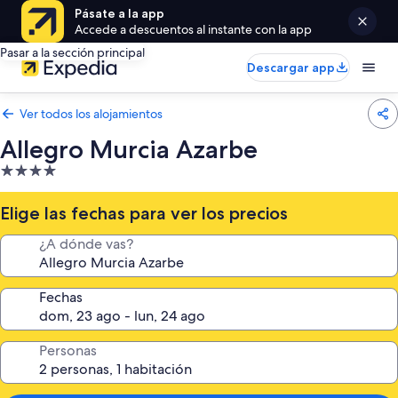
Pásate a la app
Accede a descuentos al instante con la app
Pasar a la sección principal
Descargar app
Ver todos los alojamientos
Allegro Murcia Azarbe
Alojamiento
de
4.0 estrellas
Elige las fechas para ver los precios
¿A dónde vas?
Fechas
Personas