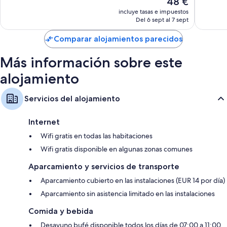
48 €
276 comentarios
bueno,
precio
619 com
incluye tasas e impuestos
actual
Del 6 sept al 7 sept
es
de
Comparar alojamientos parecidos
48 €
Más información sobre este
alojamiento
Servicios del alojamiento
Internet
Wifi gratis en todas las habitaciones
Wifi gratis disponible en algunas zonas comunes
Aparcamiento y servicios de transporte
Aparcamiento cubierto en las instalaciones (EUR 14 por día)
Aparcamiento sin asistencia limitado en las instalaciones
Comida y bebida
Desayuno bufé disponible todos los días de 07:00 a 11:00