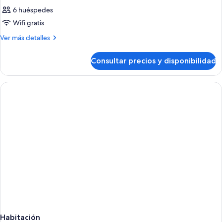
6 huéspedes
Wifi gratis
Más
Ver más detalles
detalles
de
Consultar precios y disponibilidad
Habitación
Habitación