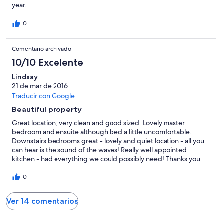
year.
0
Comentario archivado
10/10 Excelente
Lindsay
21 de mar de 2016
Traducir con Google
Beautiful property
Great location, very clean and good sized. Lovely master
bedroom and ensuite although bed a little uncomfortable.
Downstairs bedrooms great - lovely and quiet location - all you
can hear is the sound of the waves! Really well appointed
kitchen - had everything we could possibly need! Thanks you
we will definitely book again next time we are looking to stay in
Apollo Bay
0
Ver 14 comentarios