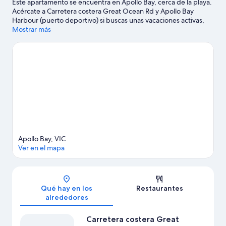
Este apartamento se encuentra en Apollo Bay, cerca de la playa.
Acércate a Carretera costera Great Ocean Rd y Apollo Bay
Harbour (puerto deportivo) si buscas unas vacaciones activas,
aunque para apreciar la belleza natural de la región lo mejor es
Mostrar más
visitar Apollo Bay Coastal Reserve o Marengo Reefs Marine
Sanctuary. Tendrás la oportunidad de disfrutar del agua
realizando actividades como surf o bodyboard o pesca, pero
también podrás vivir grandes aventuras practicando el ciclismo
de montaña o el senderismo en las inmediaciones.
Ver guía de
viaje de Apollo Bay
Ver más apartamentos en Apollo Bay
Apollo Bay, VIC
Ver en el mapa
Mapa
Qué hay en los
Restaurantes
alrededores
Carretera costera Great