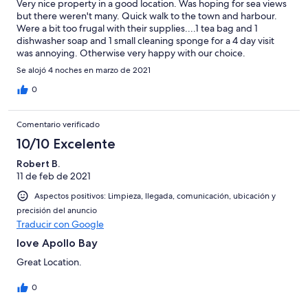
Very nice property in a good location. Was hoping for sea views
but there weren't many. Quick walk to the town and harbour.
Were a bit too frugal with their supplies....1 tea bag and 1
dishwasher soap and 1 small cleaning sponge for a 4 day visit
was annoying. Otherwise very happy with our choice.
Se alojó 4 noches en marzo de 2021
0
Comentario verificado
10/10 Excelente
Robert B.
11 de feb de 2021
Aspectos positivos: Limpieza, llegada, comunicación, ubicación y
precisión del anuncio
Traducir con Google
love Apollo Bay
Great Location.
0