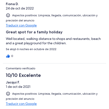
6
una
Bueno
de
Fiona D.
-
puntuación
4
24 de oct de 2022
Normal
de
-
2
Aspectos positivos: Limpieza, llegada, comunicación, ubicación y
Mediocre
-
precisión del anuncio
Traducir con Google
Horrible
Great spot for a family holiday
Well located, walking distance to shops and restaurants, beach
and a great playground for the children.
Se alojó 6 noches en octubre de 2022
0
Comentario verificado
10/10 Excelente
Jacqui F.
1 de oct de 2021
Aspectos positivos: Limpieza, llegada, comunicación, ubicación y
precisión del anuncio
Traducir con Google