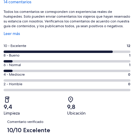
14 comentarios
Todos los comentarios se corresponden con experiencias reales de
huéspedes. Solo pueden enviar comentarios los viajeros que hayan reservado
su estancia con nosotros. Verificamos los comentarios de acuerdo con nuestra
guía de contenidos, y los publicamos todos, ya sean positivos o negativos.
Se
Leer más
abre
en
12
10 - Excelente
12
una
comentarios
ventana
1
8 - Bueno
1
de
nueva
comentarios
un
1
6 - Normal
1
de
total
comentarios
un
0
4 - Mediocre
0
de
de
total
comentarios
14
un
0
2 - Horrible
0
de
de
con
total
comentarios
14
un
una
de
de
con
total
puntuación
14
un
una
de
9,4
9,8
de
con
total
puntuación
14
Limpieza
Ubicación
10
una
de
de
Comentarios
con
-
puntuación
14
Comentario verificado
8
una
Excelente
de
con
10/10 Excelente
-
puntuación