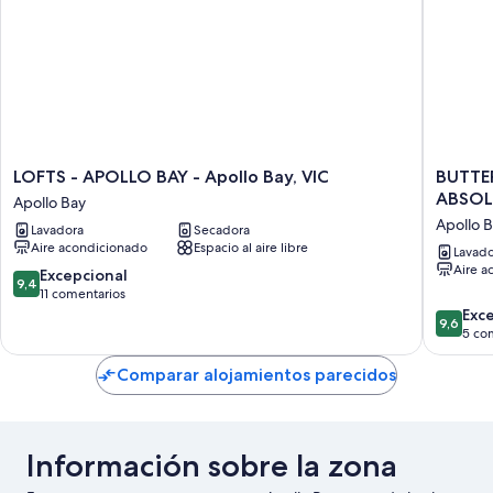
LOFTS
BUTTER
LOFTS - APOLLO BAY - Apollo Bay, VIC
BUTTE
-
FACTOR
ABSOL
Apollo Bay
APOLLO
9
Apollo 
Lavadora
Secadora
BAY
-
Aire acondicionado
Espacio al aire libre
-
POSICI
Lavado
Aire a
Apollo
CENTRA
9.4
Excepcional
9,4
Bay,
ABSOLU
sobre
11 comentarios
VIC
CON
10,
9.6
Exc
9,6
Apollo
VISTAS
Excepcional,
sobre
5 co
Bay
AL
11 comentarios
10,
OCÉAN
Excepcio
Comparar alojamientos parecidos
Apollo
5 comen
Bay
Información sobre la zona