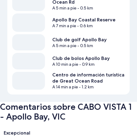
Ocean Rd
A 5 min a pie
- 0.5 km
Apollo Bay Coastal Reserve
A 7 min a pie
- 0.6 km
Club de golf Apollo Bay
A 5 min a pie
- 0.5 km
Club de bolos Apollo Bay
A 10 min a pie
- 0.9 km
Centro de información turística
de Great Ocean Road
A 14 min a pie
- 1.2 km
Comentarios sobre CABO VISTA 1
- Apollo Bay, VIC
Comentarios
Excepcional