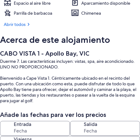
Espacio al aire libre
Aparcamiento disponible
Parrilla de barbacoa
Chimenea
Abrir todos
Acerca de este alojamiento
CABO VISTA 1 - Apollo Bay, VIC
Duerme 7. Las características incluyen: vistas, spa, aire acondicionado.
LINO NO PROPORCIONADO.
Bienvenido a Cape Vista 1. Céntricamente ubicado en el recinto del
puerto. Con una ubicación como esta, puede disfrutar de todo lo que
Apollo Bay tiene para ofrecer, dejar el automóvil y caminar a la playa, el
puerto, las tiendas y los restaurantes o pasear a la vuelta de la esquina
para jugar al golf.
Esta elegante casa unifamiliar consta de 2 niveles. Arriba, la cocina
Añade las fechas para ver los precios
abierta, el comedor y la sala de estar disfrutan de vistas a la playa de
Apollo Bays, ubicada a solo 60 metros de distancia. Junto con el
Entrada
Salida
dormitorio principal y el baño, el nivel superior también cuenta con 2
terrazas, que incluyen un comedor al aire libre con barbacoa. En el nivel
Viajeros