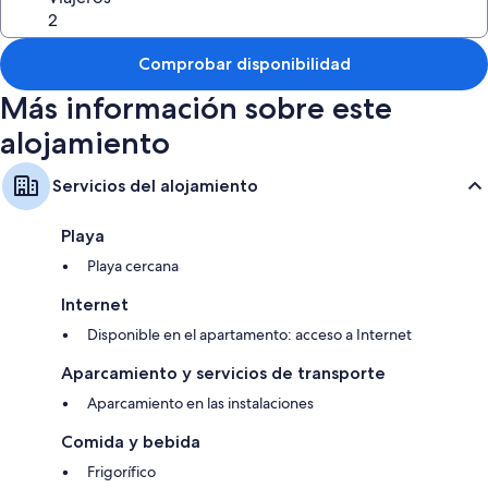
inferior, otros 2 dormitorios, baño y lavandería ofrecen mucho espacio
para la familia. Un pequeño patio cerrado y garaje cerrado también
están disponibles para su uso.
Comprobar disponibilidad
LINO NO PROPORCIONADO - Orgullosamente traído a usted por
Great Ocean Road Holidays
Más información sobre este
alojamiento
Servicios del alojamiento
Playa
Playa cercana
Internet
Disponible en el apartamento: acceso a Internet
Aparcamiento y servicios de transporte
Aparcamiento en las instalaciones
Comida y bebida
Frigorífico