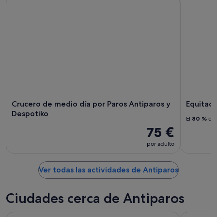
Crucero de medio día por Paros Antiparos y Despotiko
Equitació
Crucero de medio día por Paros Antiparos y
Equitaci
Despotiko
El
80 %
de 
75 €
por adulto
Ver todas las actividades de Antiparos
Ciudades cerca de Antiparos