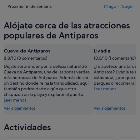
esta
Antiparos
precios
Comprueba
Próximo fin de semana
14 ago - 16 ago
noche,
para
en
los
6
mañana
Antiparos
precios
Alójate cerca de las atracciones
ago
por
para
en
-
la
este
Antiparos
populares de Antiparos
7
noche,
fin
para
ago
7
de
el
Cueva de Antíparos
Livádia
ago
semana,
próximo
-
8.8/10 (8 comentarios)
7
10.0/10 (1 comentario)
fin
8
ago
de
Déjate sorprender por la belleza natural de
¿Te apetece una tarde d
ago
-
semana,
Cueva de Antíparos, una de las zonas verdes
Antiparos? Livádia te en
más hermosas de Antiparos. Además de ser
estás aquí, ¿por qué n
9
14
un destino donde reina la tranquilidad, aquí
parques o recorrer la bo
ago
ago
también podrás darte algún que otro
Leer menos
-
chapuzón en la playa y explorar el puerto.
16
Leer menos
ago
Ver alojamientos
Ver alojamientos
Actividades