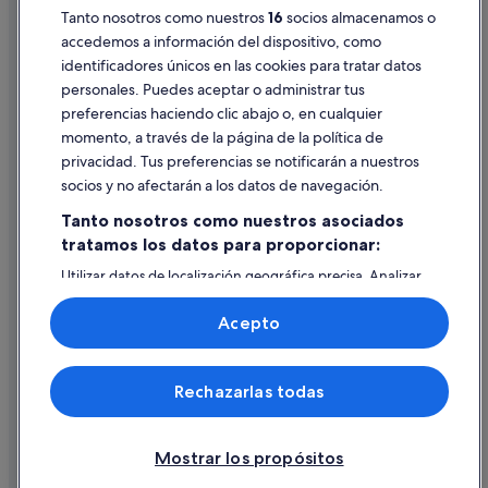
Pautas sobre el contenido y cómo denunciar contenido
Tanto nosotros como nuestros
16
socios almacenamos o
accedemos a información del dispositivo, como
identificadores únicos en las cookies para tratar datos
Ayuda
personales. Puedes aceptar o administrar tus
Ayuda
preferencias haciendo clic abajo o, en cualquier
momento, a través de la página de la política de
Cancelar un vuelo
privacidad. Tus preferencias se notificarán a nuestros
Cancelar una reserva de hotel o de un alquiler vacacional
socios y no afectarán a los datos de navegación.
Plazos de reembolso
Tanto nosotros como nuestros asociados
tratamos los datos para proporcionar:
Utilizar un cupón de Expedia
Utilizar datos de localización geográfica precisa. Analizar
Documentos para viajes internacionales
activamente las características del dispositivo para su
identificación. Almacenar la información en un dispositivo
Acepto
y/o acceder a ella. Publicidad y contenido personalizados,
medición de publicidad y contenido, investigación de
audiencia y desarrollo de servicios.
© 2026 Expedia, Inc., una empresa de Expedia Group. Todos los
Rechazarlas todas
Lista de asociados (proveedores)
derechos reservados. Expedia y el logotipo de Expedia son marcas
comerciales o marcas comerciales registradas de Expedia, Inc.
Vacationspot, S.L., Agencia de Viajes, I-AV-0000631.3.
Mostrar los propósitos