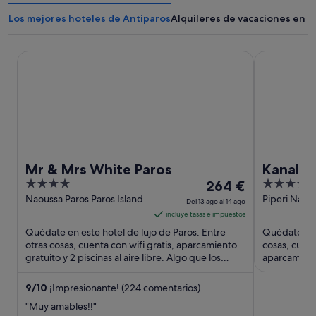
Los mejores hoteles de Antiparos
Alquileres de vacaciones en A
Mr & Mrs White Paros
Kanale's Ro
Mr & Mrs White Paros
Kanale'
4
El
4
264 €
out
precio
out
Naoussa Paros Paros Island
Piperi Naou
Del 13 ago al 14 ago
Island
of
es
of
incluye tasas e impuestos
5
de
5
Quédate en este hotel de lujo de Paros. Entre
Quédate en 
264 €
otras cosas, cuenta con wifi gratis, aparcamiento
cosas, cuent
gratuito y 2 piscinas al aire libre. Algo que los
por
aparcamient
huéspedes destacan ...
destacan en 
noche
del
9
/
10
¡Impresionante! (224 comentarios)
13
"Muy amables!!"