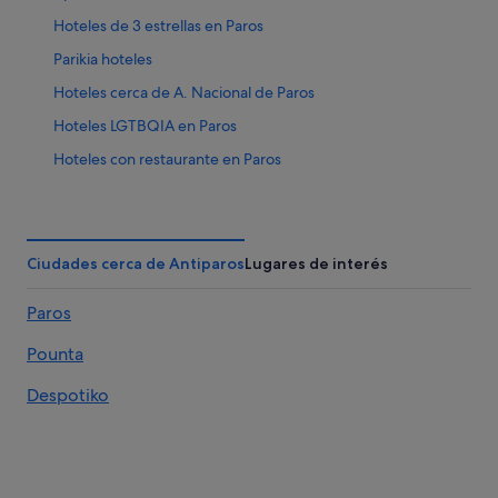
Hoteles de 3 estrellas en Paros
Parikia hoteles
Hoteles cerca de A. Nacional de Paros
Hoteles LGTBQIA en Paros
Hoteles con restaurante en Paros
Hoteles con spa en Paros
Apartamentos en Paros
Antiparos hoteles
Ciudades cerca de Antiparos
Lugares de interés
Aliki hoteles
Paros
Hoteles de golf en Paros
Pounta
Hoteles de 5 estrellas en Antiparos
Despotiko