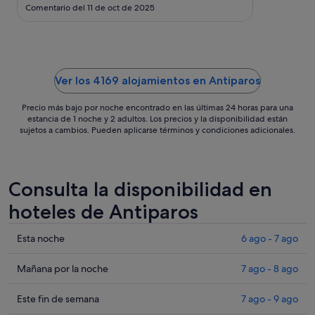
ago
Comentario del 11 de oct de 2025
al
14
ago
Ver los 4169 alojamientos en Antiparos
Precio más bajo por noche encontrado en las últimas 24 horas para una
estancia de 1 noche y 2 adultos. Los precios y la disponibilidad están
sujetos a cambios. Pueden aplicarse términos y condiciones adicionales.
Consulta la disponibilidad en
hoteles de Antiparos
Comprueba
Esta noche
6 ago - 7 ago
los
precios
Comprueba
Mañana por la noche
7 ago - 8 ago
en
los
Antiparos
precios
Comprueba
Este fin de semana
7 ago - 9 ago
para
en
los