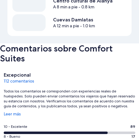
Centro cultural de Alanya
A 8 min a pie
- 0.8 km
Cuevas Damlatas
A 12 min a pie
- 1.0 km
Comentarios sobre Comfort
Suites
Comentarios
Excepcional
112 comentarios
Todos los comentarios se corresponden con experiencias reales de
huéspedes. Solo pueden enviar comentarios los viajeros que hayan reservado
su estancia con nosotros. Verificamos los comentarios de acuerdo con nuestra
guía de contenidos, y los publicamos todos, ya sean positivos o negativos.
Se
Leer más
abre
en
89
10 - Excelente
89
una
comentarios
ventana
17
8 - Bueno
17