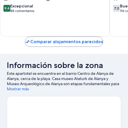
Centro
Centro
de
de
9.4
7.2
Excepcional
Bue
9,4
7,2
Alanya
Alanya
sobre
sobre
88 comentarios
116 
10,
10,
Excepcional,
Bueno,
88 comentarios
116 come
Comparar alojamientos parecidos
Información sobre la zona
Este apartotel se encuentra en el barrio Centro de Alanya de
Alanya, cerca de la playa. Casa museo Ataturk de Alanya y
Museo Arqueológico de Alanya son etapas fundamentales para
los aficionados a la cultura en esta región, donde también
Mostrar más
puedes acercarte a Puerto de Alanya y Teleférico de Alanya -
Estación Damlatas si buscas unas vacaciones activas. Jardines de
Alanya y Centro cultural de Alanya también merecen la pena. Te
encantará explorar la zona y vivir aventuras en el agua con tu
actividad favorita: ¿pesca, tal vez?
Ver guía de viaje de Alanya
Ver más apartoteles en Alanya