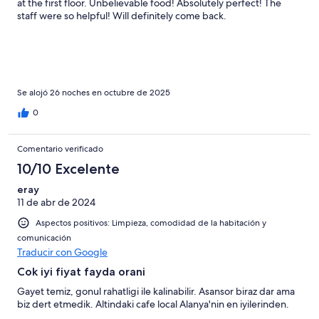
at the first floor. Unbelievable food! Absolutely perfect! The
staff were so helpful! Will definitely come back.
Se alojó 26 noches en octubre de 2025
0
Comentario verificado
10/10 Excelente
eray
11 de abr de 2024
Aspectos positivos: Limpieza, comodidad de la habitación y
comunicación
Traducir con Google
Cok iyi fiyat fayda orani
Gayet temiz, gonul rahatligi ile kalinabilir. Asansor biraz dar ama
biz dert etmedik. Altindaki cafe local Alanya'nin en iyilerinden.