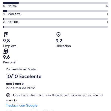
de
nueva
comentarios
un
4
6 - Normal
4
de
total
comentarios
un
1
4 - Mediocre
1
de
de
total
comentarios
112
un
1
2 - Horrible
1
de
de
con
total
comentarios
112
un
una
de
de
con
total
puntuación
112
un
una
de
9,8
9,2
de
con
total
puntuación
112
Limpieza
Ubicación
10
una
de
de
con
-
puntuación
112
8
una
9,6
Excelente
de
con
-
puntuación
Personal
6
una
Bueno
de
Comentarios
-
puntuación
Comentario verificado
4
Normal
de
10/10 Excelente
-
2
Mediocre
mert emre
-
27 de mar de 2026
Horrible
Aspectos positivos: Limpieza, llegada, comunicación y precisión del
anuncio
Traducir con Google