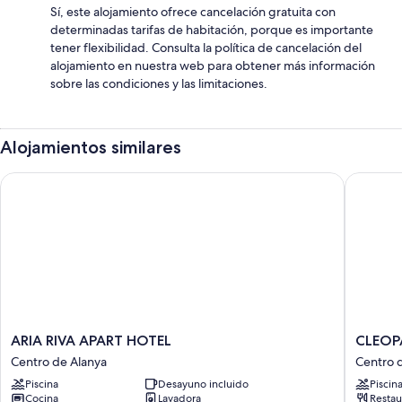
Sí, este alojamiento ofrece cancelación gratuita con
determinadas tarifas de habitación, porque es importante
tener flexibilidad. Consulta la política de cancelación del
alojamiento en nuestra web para obtener más información
sobre las condiciones y las limitaciones.
Alojamientos similares
ARIA RIVA APART HOTEL
CLEOPAT
ARIA
CLEOPA
ARIA RIVA APART HOTEL
CLEOP
RIVA
ICARIA
Centro de Alanya
Centro 
APART
APART
Piscina
Desayuno incluido
Piscin
HOTEL
HOTEL
Cocina
Lavadora
Restau