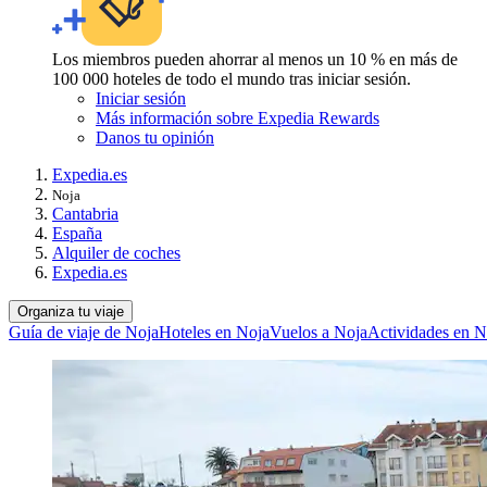
Los miembros pueden ahorrar al menos un 10 % en más de
100 000 hoteles de todo el mundo tras iniciar sesión.
Iniciar sesión
Más información sobre Expedia Rewards
Danos tu opinión
Expedia.es
Noja
Cantabria
España
Alquiler de coches
Expedia.es
Organiza tu viaje
Guía de viaje de Noja
Hoteles en Noja
Vuelos a Noja
Actividades en N