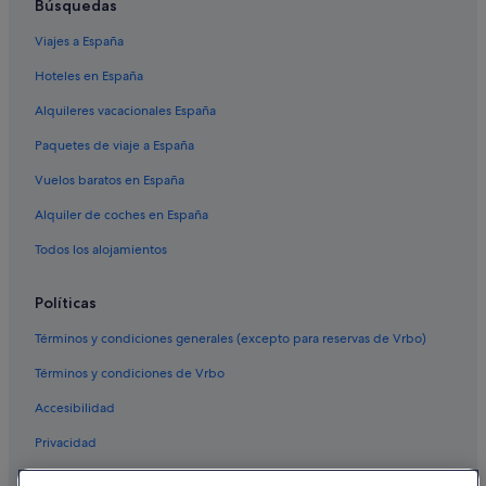
Búsquedas
Viajes a España
Hoteles en España
Alquileres vacacionales España
Paquetes de viaje a España
Vuelos baratos en España
Alquiler de coches en España
Todos los alojamientos
Políticas
Términos y condiciones generales (excepto para reservas de Vrbo)
Términos y condiciones de Vrbo
Accesibilidad
Privacidad
Cookies