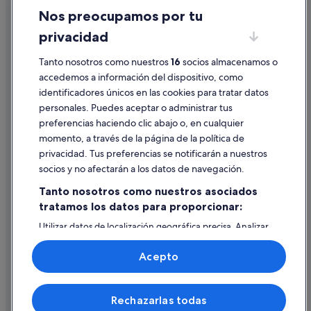
Nos preocupamos por tu
Condiciones de uso
privacidad
Información legal/contacto
Tanto nosotros como nuestros
16
socios almacenamos o
Pautas sobre el contenido y cómo denunciar contenido
accedemos a información del dispositivo, como
identificadores únicos en las cookies para tratar datos
Ayuda
personales. Puedes aceptar o administrar tus
Ayuda
preferencias haciendo clic abajo o, en cualquier
momento, a través de la página de la política de
Cancelar un vuelo
privacidad. Tus preferencias se notificarán a nuestros
Cancelar una reserva de hotel o de un alquiler vacacional
socios y no afectarán a los datos de navegación.
Plazos de reembolso
Tanto nosotros como nuestros asociados
tratamos los datos para proporcionar:
Utilizar un cupón de Expedia
Utilizar datos de localización geográfica precisa. Analizar
Documentos para viajes internacionales
activamente las características del dispositivo para su
identificación. Almacenar la información en un dispositivo
Acepto
y/o acceder a ella. Publicidad y contenido personalizados,
medición de publicidad y contenido, investigación de
audiencia y desarrollo de servicios.
© 2026 Expedia, Inc., una empresa de Expedia Group. Todos los
Rechazarlas todas
Lista de asociados (proveedores)
derechos reservados. Expedia y el logotipo de Expedia son marcas